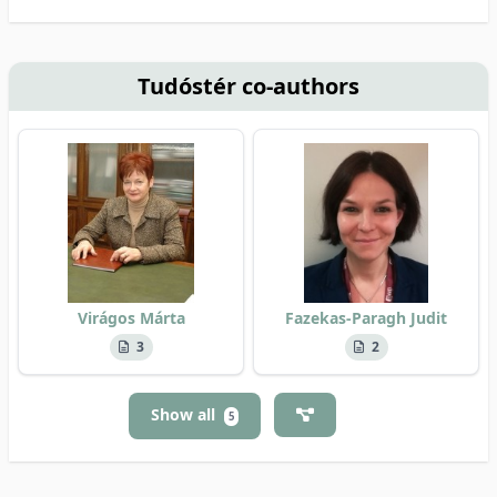
Tudóstér co-authors
Virágos Márta
Fazekas-Paragh Judit
3
2
Show all
5