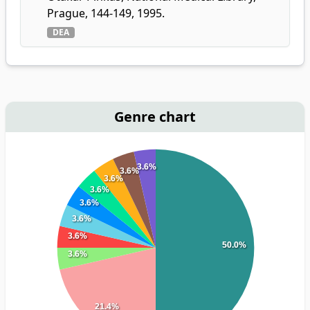
Prague, 144-149, 1995.
DEA
Genre chart
3.6%
3.6%
3.6%
3.6%
3.6%
3.6%
3.6%
50.0%
3.6%
21.4%