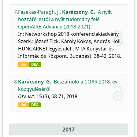
7.
Fazekas-Paragh, J.
,
Karácsony, G.
:
A nyílt
hozzáféréstől a nyílt tudomány felé
OpenAIRE-Advance (2018-2021).
In: Networkshop 2018 konferenciakiadvány.
Szerk.: József Tick, Károly Kokas, András Holl,
HUNGARNET Egyesület : MTA Könyvtár és
Információs Központ, Budapest, 38-42, 2018.
doi
DEA
8.
Karácsony, G.
:
Beszámoló a COAR 2018. évi
közgyűléséről.
Orv. kvt.
15 (3), 68-71, 2018.
doi
DEA
2017