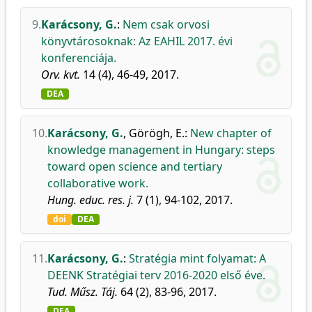
9.
Karácsony, G.
:
Nem csak orvosi
könyvtárosoknak: Az EAHIL 2017. évi
konferenciája.
Orv. kvt.
14 (4), 46-49, 2017.
DEA
10.
Karácsony, G.
,
Görögh, E.
:
New chapter of
knowledge management in Hungary: steps
toward open science and tertiary
collaborative work.
Hung. educ. res. j.
7 (1), 94-102, 2017.
doi
DEA
11.
Karácsony, G.
:
Stratégia mint folyamat: A
DEENK Stratégiai terv 2016-2020 első éve.
Tud. Műsz. Táj.
64 (2), 83-96, 2017.
DEA