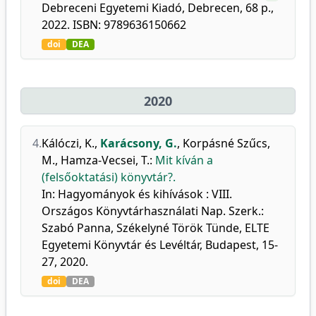
Debreceni Egyetemi Kiadó, Debrecen, 68 p.,
2022. ISBN: 9789636150662
doi
DEA
2020
4.
Kálóczi, K.
,
Karácsony, G.
,
Korpásné Szűcs,
M.
,
Hamza-Vecsei, T.
:
Mit kíván a
(felsőoktatási) könyvtár?.
In: Hagyományok és kihívások : VIII.
Országos Könyvtárhasználati Nap. Szerk.:
Szabó Panna, Székelyné Török Tünde, ELTE
Egyetemi Könyvtár és Levéltár, Budapest, 15-
27, 2020.
doi
DEA