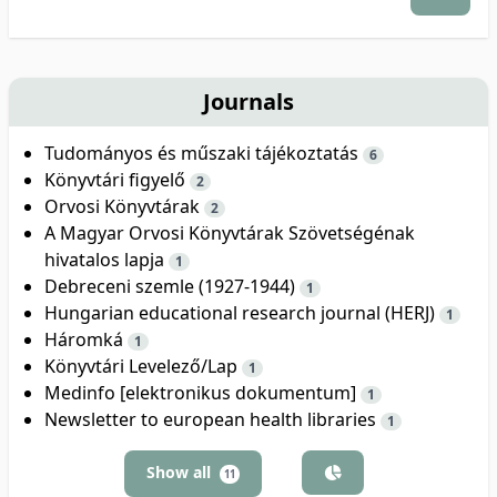
Journals
Tudományos és műszaki tájékoztatás
6
Könyvtári figyelő
2
Orvosi Könyvtárak
2
A Magyar Orvosi Könyvtárak Szövetségénak
hivatalos lapja
1
Debreceni szemle (1927-1944)
1
Hungarian educational research journal (HERJ)
1
Háromká
1
Könyvtári Levelező/Lap
1
Medinfo [elektronikus dokumentum]
1
Newsletter to european health libraries
1
Show all
11