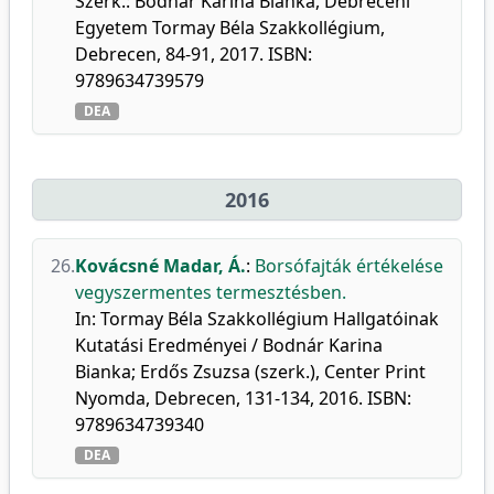
Szerk.: Bodnár Karina Bianka, Debreceni
Egyetem Tormay Béla Szakkollégium,
Debrecen, 84-91, 2017. ISBN:
9789634739579
DEA
2016
26.
Kovácsné Madar, Á.
:
Borsófajták értékelése
vegyszermentes termesztésben.
In: Tormay Béla Szakkollégium Hallgatóinak
Kutatási Eredményei / Bodnár Karina
Bianka; Erdős Zsuzsa (szerk.), Center Print
Nyomda, Debrecen, 131-134, 2016. ISBN:
9789634739340
DEA