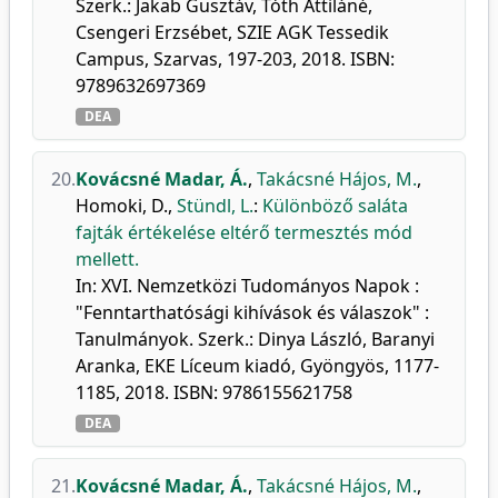
Szerk.: Jakab Gusztáv, Tóth Attiláné,
Csengeri Erzsébet, SZIE AGK Tessedik
Campus, Szarvas, 197-203, 2018. ISBN:
9789632697369
DEA
20.
Kovácsné Madar, Á.
,
Takácsné Hájos, M.
,
Homoki, D.
,
Stündl, L.
:
Különböző saláta
fajták értékelése eltérő termesztés mód
mellett.
In: XVI. Nemzetközi Tudományos Napok :
"Fenntarthatósági kihívások és válaszok" :
Tanulmányok. Szerk.: Dinya László, Baranyi
Aranka, EKE Líceum kiadó, Gyöngyös, 1177-
1185, 2018. ISBN: 9786155621758
DEA
21.
Kovácsné Madar, Á.
,
Takácsné Hájos, M.
,