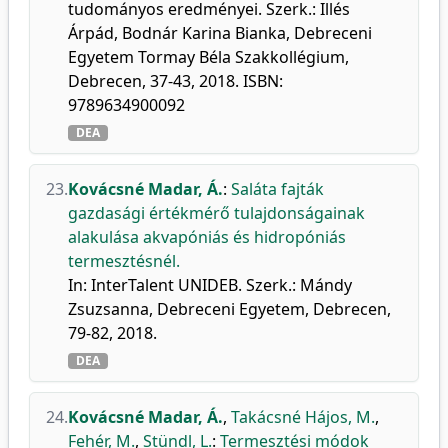
tudományos eredményei. Szerk.: Illés
Árpád, Bodnár Karina Bianka, Debreceni
Egyetem Tormay Béla Szakkollégium,
Debrecen, 37-43, 2018. ISBN:
9789634900092
DEA
23.
Kovácsné Madar, Á.
:
Saláta fajták
gazdasági értékmérő tulajdonságainak
alakulása akvapóniás és hidropóniás
termesztésnél.
In: InterTalent UNIDEB. Szerk.: Mándy
Zsuzsanna, Debreceni Egyetem, Debrecen,
79-82, 2018.
DEA
24.
Kovácsné Madar, Á.
,
Takácsné Hájos, M.
,
Fehér, M.
,
Stündl, L.
:
Termesztési módok