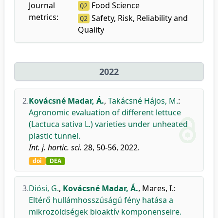
Journal
Food Science
Q2
metrics:
Safety, Risk, Reliability and
Q2
Quality
2022
2.
Kovácsné Madar, Á.
,
Takácsné Hájos, M.
:
Agronomic evaluation of different lettuce
(Lactuca sativa L.) varieties under unheated
plastic tunnel.
Int. j. hortic. sci.
28, 50-56, 2022.
doi
DEA
3.
Diósi, G.
,
Kovácsné Madar, Á.
,
Mares, I.
:
Eltérő hullámhosszúságú fény hatása a
mikrozöldségek bioaktív komponenseire.