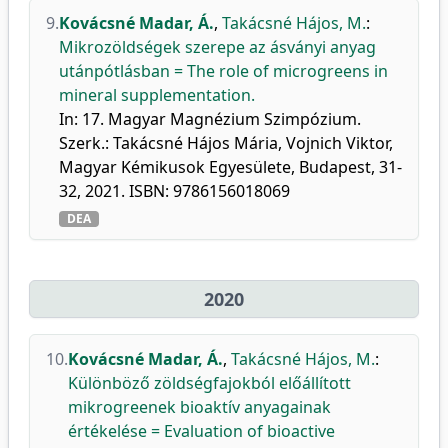
9.
Kovácsné Madar, Á.
,
Takácsné Hájos, M.
:
Mikrozöldségek szerepe az ásványi anyag
utánpótlásban = The role of microgreens in
mineral supplementation.
In: 17. Magyar Magnézium Szimpózium.
Szerk.: Takácsné Hájos Mária, Vojnich Viktor,
Magyar Kémikusok Egyesülete, Budapest, 31-
32, 2021. ISBN: 9786156018069
DEA
2020
10.
Kovácsné Madar, Á.
,
Takácsné Hájos, M.
:
Különböző zöldségfajokból előállított
mikrogreenek bioaktív anyagainak
értékelése = Evaluation of bioactive