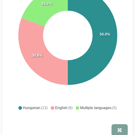
19.2%
50.0%
30.8%
Hungarian
(13)
English
(8)
Multiple languages
(5)