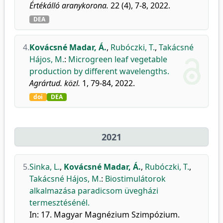
Értékálló aranykorona.
22 (4), 7-8, 2022.
DEA
4.
Kovácsné Madar, Á.
,
Rubóczki, T.
,
Takácsné
Hájos, M.
:
Microgreen leaf vegetable
production by different wavelengths.
Agrártud. közl.
1, 79-84, 2022.
doi
DEA
2021
5.
Sinka, L.
,
Kovácsné Madar, Á.
,
Rubóczki, T.
,
Takácsné Hájos, M.
:
Biostimulátorok
alkalmazása paradicsom üvegházi
termesztésénél.
In: 17. Magyar Magnézium Szimpózium.