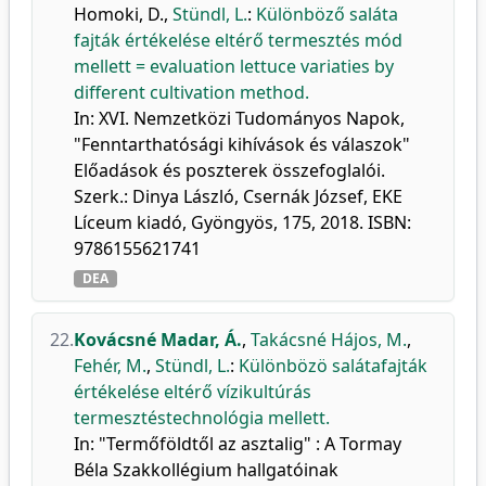
Homoki, D.
,
Stündl, L.
:
Különböző saláta
fajták értékelése eltérő termesztés mód
mellett = evaluation lettuce variaties by
different cultivation method.
In: XVI. Nemzetközi Tudományos Napok,
"Fenntarthatósági kihívások és válaszok"
Előadások és poszterek összefoglalói.
Szerk.: Dinya László, Csernák József, EKE
Líceum kiadó, Gyöngyös, 175, 2018. ISBN:
9786155621741
DEA
22.
Kovácsné Madar, Á.
,
Takácsné Hájos, M.
,
Fehér, M.
,
Stündl, L.
:
Különbözö salátafajták
értékelése eltérő vízikultúrás
termesztéstechnológia mellett.
In: "Termőföldtől az asztalig" : A Tormay
Béla Szakkollégium hallgatóinak