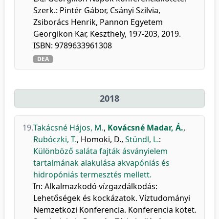
Szerk.: Pintér Gábor, Csányi Szilvia,
Zsiborács Henrik, Pannon Egyetem
Georgikon Kar, Keszthely, 197-203, 2019.
ISBN: 9789633961308
DEA
2018
19.
Takácsné Hájos, M.
,
Kovácsné Madar, Á.
,
Rubóczki, T.
,
Homoki, D.
,
Stündl, L.
:
Különböző saláta fajták ásványielem
tartalmának alakulása akvapóniás és
hidropóniás termesztés mellett.
In: Alkalmazkodó vízgazdálkodás:
Lehetőségek és kockázatok. Víztudományi
Nemzetközi Konferencia. Konferencia kötet.