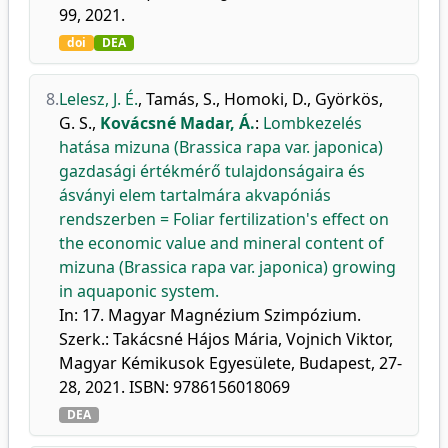
99, 2021.
doi
DEA
8.
Lelesz, J. É.
,
Tamás, S.
,
Homoki, D.
,
Györkös,
G. S.
,
Kovácsné Madar, Á.
:
Lombkezelés
hatása mizuna (Brassica rapa var. japonica)
gazdasági értékmérő tulajdonságaira és
ásványi elem tartalmára akvapóniás
rendszerben = Foliar fertilization's effect on
the economic value and mineral content of
mizuna (Brassica rapa var. japonica) growing
in aquaponic system.
In: 17. Magyar Magnézium Szimpózium.
Szerk.: Takácsné Hájos Mária, Vojnich Viktor,
Magyar Kémikusok Egyesülete, Budapest, 27-
28, 2021. ISBN: 9786156018069
DEA