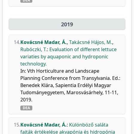
DEA
2019
14.
Kovácsné Madar, Á.
,
Takácsné Hájos, M.
,
Rubóczki, T.
:
Evaluation of different lettuce
variaties by aquaponic and hydroponic
technology.
In: Vth Horticulture and Landscape
Planning Conference from Transylvania. Ed.:
Benedek Klára, Sapientia Erdélyi Magyar
Tudományegyetem, Marosvásárhely, 11-11,
2019.
DEA
15.
Kovácsné Madar, Á.
:
Különböző saláta
fajták értékelése akvapónia és hidropónia