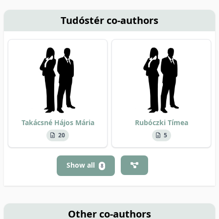
Tudóstér co-authors
Takácsné Hájos Mária
Rubóczki Tímea
20
5
Show all
8
Other co-authors