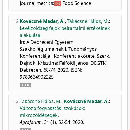
Journal metrics:
Food Science
Q4
12.
Kovácsné Madar, Á.
,
Takácsné Hájos, M.
:
Levélzöldség fajok beltartalmi értékeinek
alakulása.
In: A Debreceni Egyetem
Szakkollégiumainak I. Tudományos
Konferenciája : Konferenciakötete. Szerk.:
Dajnoki Krisztina; Felföldi János, DEGTK,
Debrecen, 68-74, 2020. ISBN:
9789634902225
DEA
13.
Takácsné Hájos, M.
,
Kovácsné Madar, Á.
:
Változó fogyasztási szokások:
mikrozöldésegek.
Agroforum.
31 (1), 52-54, 2020.