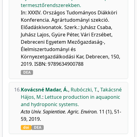
termesztőrendszerekben.
In: XXXIV. Országos Tudományos Diákköri
Konferencia. Agrártudományi szekció.
Előadáskivonatok. Szerk.: Juhász Csaba,
Juhász Lajos, Gyüre Péter, Vári Erzsébet,
Debreceni Egyetem Mezőgazdaság-,
Élelmiszertudományi és
Környezetgazdálkodási Kar, Debrecen, 150,
2019. ISBN: 9789634900788
DEA
16.
Kovácsné Madar, Á.
,
Rubóczki, T.
,
Takácsné
Hájos, M.
:
Lettuce production in aquaponic
and hydroponic systems.
Acta Univ. Sapientiae. Agric. Environ.
11 (1), 51-
59, 2019.
doi
DEA