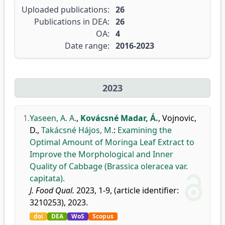
Uploaded publications:
26
Publications in DEA:
26
OA:
4
Date range:
2016-2023
2023
1.
Yaseen, A. A.
,
Kovácsné Madar, Á.
,
Vojnovic,
D.
,
Takácsné Hájos, M.
:
Examining the
Optimal Amount of Moringa Leaf Extract to
Improve the Morphological and Inner
Quality of Cabbage (Brassica oleracea var.
capitata).
J. Food Qual.
2023, 1-9, (article identifier:
3210253), 2023.
doi
DEA
WoS
Scopus