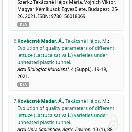
Szerk.: Takácsné Hájos Mária, Vojnich Viktor,
Magyar Kémikusok Egyesülete, Budapest, 25-
26, 2021. ISBN: 9786156018069
DEA
6.
Kovácsné Madar, Á.
,
Takácsné Hájos, M.
:
Evolution of quality parameters of different
lettuce (Lactuca sativa L.) varieties under
unheated plastic tunnel.
Acta Biologica Marisiensi.
4 (Suppl.), 19-19,
2021.
DEA
7.
Kovácsné Madar, Á.
,
Takácsné Hájos, M.
:
Evolution of quality parameters of different
lettuce (Lactuca sativa L.) varieties under
unheated plastic tunnel.
Acta Univ. Sapientiae, Agric. Environ.
13 (1), 88-