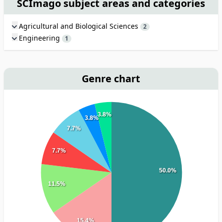
SCImago subject areas and categories
Agricultural and Biological Sciences
2
Engineering
1
Genre chart
3.8%
3.8%
7.7%
7.7%
50.0%
11.5%
15.4%