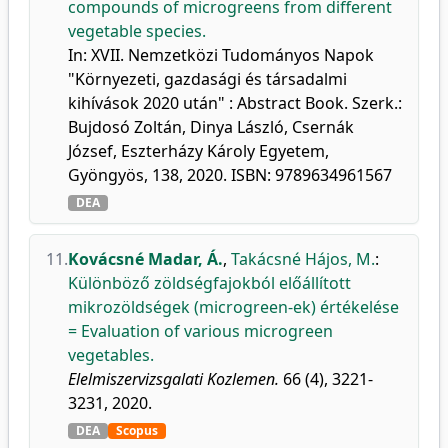
compounds of microgreens from different
vegetable species.
In: XVII. Nemzetközi Tudományos Napok
"Környezeti, gazdasági és társadalmi
kihívások 2020 után" : Abstract Book. Szerk.:
Bujdosó Zoltán, Dinya László, Csernák
József, Eszterházy Károly Egyetem,
Gyöngyös, 138, 2020. ISBN: 9789634961567
DEA
11.
Kovácsné Madar, Á.
,
Takácsné Hájos, M.
:
Különböző zöldségfajokból előállított
mikrozöldségek (microgreen-ek) értékelése
= Evaluation of various microgreen
vegetables.
Elelmiszervizsgalati Kozlemen.
66 (4), 3221-
3231, 2020.
DEA
Scopus