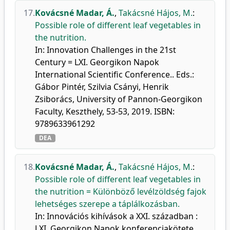
17.
Kovácsné Madar, Á.
,
Takácsné Hájos, M.
:
Possible role of different leaf vegetables in
the nutrition.
In: Innovation Challenges in the 21st
Century = LXI. Georgikon Napok
International Scientific Conference.. Eds.:
Gábor Pintér, Szilvia Csányi, Henrik
Zsiborács, University of Pannon-Georgikon
Faculty, Keszthely, 53-53, 2019. ISBN:
9789633961292
DEA
18.
Kovácsné Madar, Á.
,
Takácsné Hájos, M.
:
Possible role of different leaf vegetables in
the nutrition = Különböző levélzöldség fajok
lehetséges szerepe a táplálkozásban.
In: Innovációs kihívások a XXI. században :
LXI. Georgikon Napok konferenciakötete.