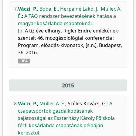
7.
Váczi, P.
,
Boda, E.
,
Herpainé Lakó, J.
,
Müller, A.
É.
:
A TAO rendszer bevezetésének hatása a
magyar kosárlabda csapatoknál.
In: A tíz éve elhunyt Rigler Endre emlékének
szentelt 46. mozgásbiológiai konferencia :
Program, előadás-kivonatok, [s.n.], Budapest,
36, 2016.
DEA
2015
8.
Váczi, P.
,
Müller, A. É.
,
Széles-Kovács, G.
:
A
csapatsportok gazdálkodásának
sajátosságai az Eszterházy Károly Főiskola
férfi kosárlabda csapatának példáján
keresztül.