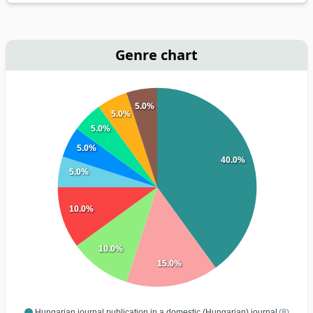
Genre chart
5.0%
5.0%
5.0%
5.0%
40.0%
5.0%
10.0%
10.0%
15.0%
Hungarian journal publication in a domestic (Hungarian) journal
(8)