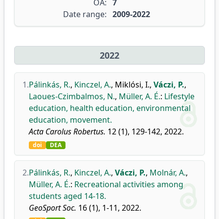
OA:
7
Date range:
2009-2022
2022
1.
Pálinkás, R.
,
Kinczel, A.
,
Miklósi, I.
,
Váczi, P.
,
Laoues-Czimbalmos, N.
,
Müller, A. É.
:
Lifestyle
education, health education, environmental
education, movement.
Acta Carolus Robertus.
12 (1), 129-142, 2022.
doi
DEA
2.
Pálinkás, R.
,
Kinczel, A.
,
Váczi, P.
,
Molnár, A.
,
Müller, A. É.
:
Recreational activities among
students aged 14-18.
GeoSport Soc.
16 (1), 1-11, 2022.