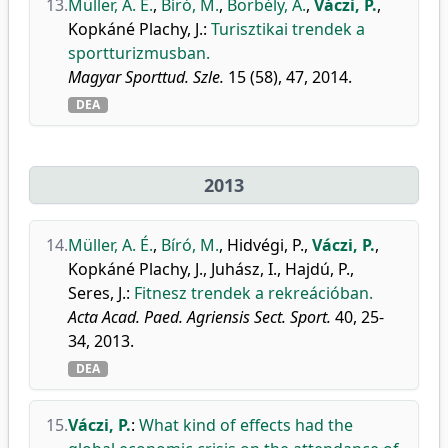
13.
Müller, A. É.
,
Bíró, M.
,
Borbély, A.
,
Váczi, P.
,
Kopkáné Plachy, J.
:
Turisztikai trendek a
sportturizmusban.
Magyar Sporttud. Szle.
15 (58), 47, 2014.
DEA
2013
14.
Müller, A. É.
,
Bíró, M.
,
Hidvégi, P.
,
Váczi, P.
,
Kopkáné Plachy, J.
,
Juhász, I.
,
Hajdú, P.
,
Seres, J.
:
Fitnesz trendek a rekreációban.
Acta Acad. Paed. Agriensis Sect. Sport.
40, 25-
34, 2013.
DEA
15.
Váczi, P.
:
What kind of effects had the