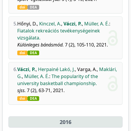
doi
DEA
5.
Hőnyi, D.
,
Kinczel, A.
,
Váczi, P.
,
Müller, A. É.
:
Fiatalok rekreációs tevékenységeinek
vizsgálata.
Különleges bánásmód.
7 (2), 105-110, 2021.
doi
DEA
6.
Váczi, P.
,
Herpainé Lakó, J.
,
Varga, A.
,
Maklári,
G.
,
Müller, A. É.
:
The popularity of the
university basketball championship.
sjss.
7 (2), 63-71, 2021.
doi
DEA
2016