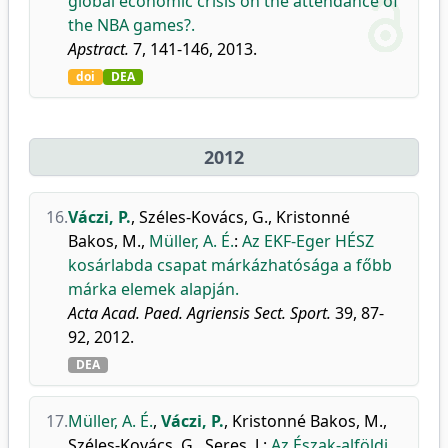
global economic crisis on the attendance of
the NBA games?.
Apstract.
7, 141-146, 2013.
doi
DEA
2012
16.
Váczi, P.
,
Széles-Kovács, G.
,
Kristonné
Bakos, M.
,
Müller, A. É.
:
Az EKF-Eger HÉSZ
kosárlabda csapat márkázhatósága a főbb
márka elemek alapján.
Acta Acad. Paed. Agriensis Sect. Sport.
39, 87-
92, 2012.
DEA
17.
Müller, A. É.
,
Váczi, P.
,
Kristonné Bakos, M.
,
Széles-Kovács, G.
,
Seres, J.
:
Az Észak-alföldi