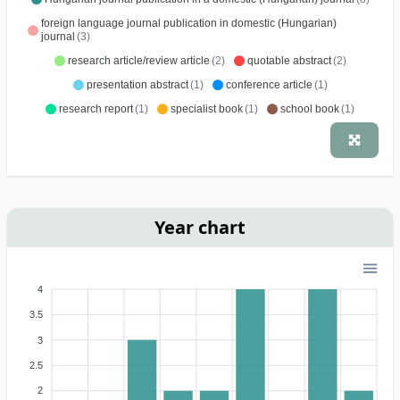
foreign language journal publication in domestic (Hungarian)
journal
(3)
research article/review article
(2)
quotable abstract
(2)
presentation abstract
(1)
conference article
(1)
research report
(1)
specialist book
(1)
school book
(1)
Year chart
4
3.5
3
2.5
2