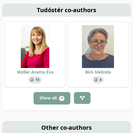
Tudóstér co-authors
Müller Anetta Éva
Bíró Melinda
15
4
Show all
11
Other co-authors