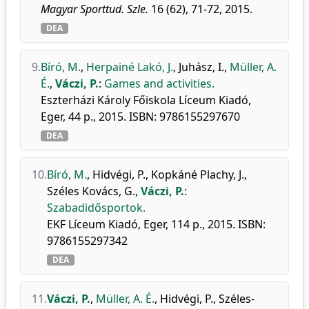
Magyar Sporttud. Szle.
16 (62), 71-72, 2015.
DEA
9.
Bíró, M.
,
Herpainé Lakó, J.
,
Juhász, I.
,
Müller, A.
É.
,
Váczi, P.
:
Games and activities.
Eszterházi Károly Főiskola Líceum Kiadó,
Eger, 44 p., 2015. ISBN: 9786155297670
DEA
10.
Bíró, M.
,
Hidvégi, P.
,
Kopkáné Plachy, J.
,
Széles Kovács, G.
,
Váczi, P.
:
Szabadidősportok.
EKF Líceum Kiadó, Eger, 114 p., 2015. ISBN:
9786155297342
DEA
11.
Váczi, P.
,
Müller, A. É.
,
Hidvégi, P.
,
Széles-