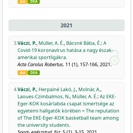
doi
DEA
2021
3.
Váczi, P.
,
Müller, A. É.
,
Bácsné Bába, É.
:
A
Covid-19 koronavírus hatása a nagy észak-
amerikai sportligákra.
Acta Carolus Robertus.
11 (1), 157-166, 2021.
doi
DEA
4.
Váczi, P.
,
Herpainé Lakó, J.
,
Molnár, A.
,
Laoues-Czimbalmos, N.
,
Müller, A. É.
:
Az EKE-
Eger-KOK kosárlabda csapat ismertsége az
egyetemi hallgatók körében = The reputation
of The EKE-Eger-KOK basketball team among
the university students.
Sport- egészstud. füz.
5 (1), 3-15, 2021.