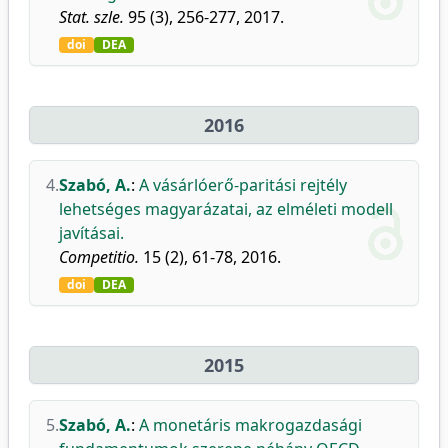
Stat. szle.
95 (3), 256-277, 2017.
doi
DEA
2016
4.
Szabó, A.
:
A vásárlóerő-paritási rejtély
lehetséges magyarázatai, az elméleti modell
javításai.
Competitio.
15 (2), 61-78, 2016.
doi
DEA
2015
5.
Szabó, A.
:
A monetáris makrogazdasági