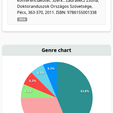
konferenciakötet. Szerk.: Zadravecz Zsófia,
Doktoranduszok Országos Szövetsége,
Pécs, 363-370, 2011. ISBN: 9786155001338
DEA
Genre chart
6.3%
6.3%
6.3%
6.3%
43.8%