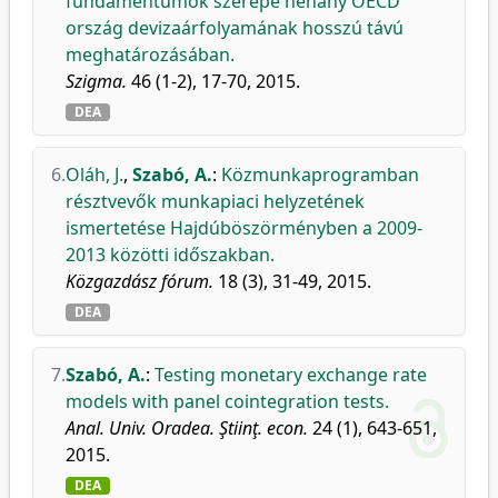
fundamentumok szerepe néhány OECD
ország devizaárfolyamának hosszú távú
meghatározásában.
Szigma.
46 (1-2), 17-70, 2015.
DEA
6.
Oláh, J.
,
Szabó, A.
:
Közmunkaprogramban
résztvevők munkapiaci helyzetének
ismertetése Hajdúböszörményben a 2009-
2013 közötti időszakban.
Közgazdász fórum.
18 (3), 31-49, 2015.
DEA
7.
Szabó, A.
:
Testing monetary exchange rate
models with panel cointegration tests.
Anal. Univ. Oradea. Ştiinţ. econ.
24 (1), 643-651,
2015.
DEA