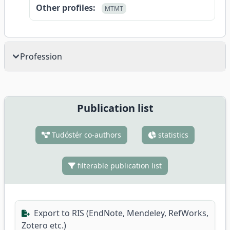
Other profiles:
MTMT
Profession
Publication list
Tudóstér co-authors
statistics
filterable publication list
Export to RIS (EndNote, Mendeley, RefWorks,
Zotero etc.)