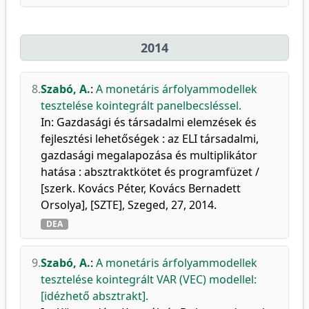
2014
8.
Szabó, A.
:
A monetáris árfolyammodellek
tesztelése kointegrált panelbecsléssel.
In: Gazdasági és társadalmi elemzések és
fejlesztési lehetőségek : az ELI társadalmi,
gazdasági megalapozása és multiplikátor
hatása : absztraktkötet és programfüzet /
[szerk. Kovács Péter, Kovács Bernadett
Orsolya], [SZTE], Szeged, 27, 2014.
DEA
9.
Szabó, A.
:
A monetáris árfolyammodellek
tesztelése kointegrált VAR (VEC) modellel:
[idézhető absztrakt].