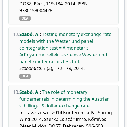
DOSZ, Pécs, 119-134, 2014. ISBN:
9786158004428
DEA
12.
Szabó, A.
:
Testing monetary exchange rate
models with the Westerlund panel
cointegration test = A monetáris
árfolyammodellek tesztelése Westerlund
panel kointegrációs teszttel.
Economica.
7 (2), 172-179, 2014.
DEA
13.
Szabó, A.
:
The role of monetary
fundamentals in determining the Austrian
schilling-US dollar exchange rate.
In: Tavaszi Szél 2014 Konferencia IV.: Spring
Wind 2014. Szerk.: Csiszár Imre, Kőmíves
Péter Miklós, DOSZ, Debrecen, 596-603,