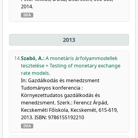
2014.
DEA
2013
14.
Szabó, A.
:
A monetáris árfolyammodellek
tesztelése = Testing of monetary exchange
rate models.
In: Gazdálkodás és menedzsment
Tudományos konferencia :
Környezettudatos gazdálkodás és
menedzsment. Szerk.: Ferencz Árpád,
Kecskeméti Főiskola, Kecskemét, 615-619,
2013. ISBN: 9786155192210
DEA