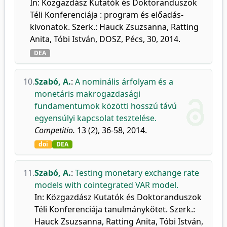
In: Közgazdász Kutatók és Doktoranduszok
Téli Konferenciája : program és előadás-
kivonatok. Szerk.: Hauck Zsuzsanna, Ratting
Anita, Tóbi István, DOSZ, Pécs, 30, 2014.
DEA
10.
Szabó, A.
:
A nominális árfolyam és a
monetáris makrogazdasági
fundamentumok közötti hosszú távú
egyensúlyi kapcsolat tesztelése.
Competitio.
13 (2), 36-58, 2014.
doi
DEA
11.
Szabó, A.
:
Testing monetary exchange rate
models with cointegrated VAR model.
In: Közgazdász Kutatók és Doktoranduszok
Téli Konferenciája tanulmánykötet. Szerk.:
Hauck Zsuzsanna, Ratting Anita, Tóbi István,