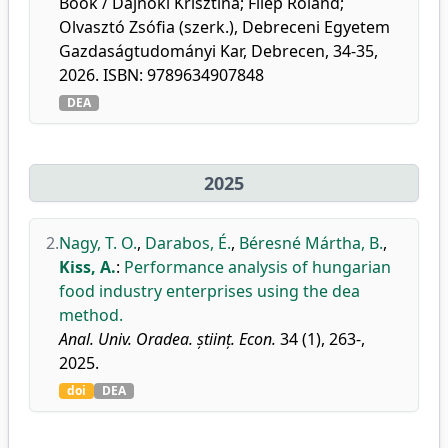
Book / Dajnoki Krisztina; Filep Roland;
Olvasztó Zsófia (szerk.), Debreceni Egyetem
Gazdaságtudományi Kar, Debrecen, 34-35,
2026. ISBN: 9789634907848
DEA
2025
2.
Nagy, T. O.
,
Darabos, É.
,
Béresné Mártha, B.
,
Kiss, A.
:
Performance analysis of hungarian
food industry enterprises using the dea
method.
Anal. Univ. Oradea. științ. Econ.
34 (1), 263-,
2025.
doi
DEA