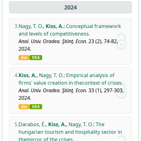
2024
3.
Nagy, T. O.
,
Kiss, A.
:
Conceptual framework
and levels of competitiveness.
Anal. Univ. Oradea. Ştiinţ. Econ.
23 (2), 74-82,
2024.
doi
DEA
4.
Kiss, A.
,
Nagy, T. O.
:
Empirical analysis of
firms' value creation in thecontext of crises.
Anal. Univ. Oradea. Ştiinţ. Econ.
33 (1), 297-303,
2024.
doi
DEA
5.
Darabos, É.
,
Kiss, A.
,
Nagy, T. O.
:
The
hungarian tourism and hospitality sector in
themirror of the crises.