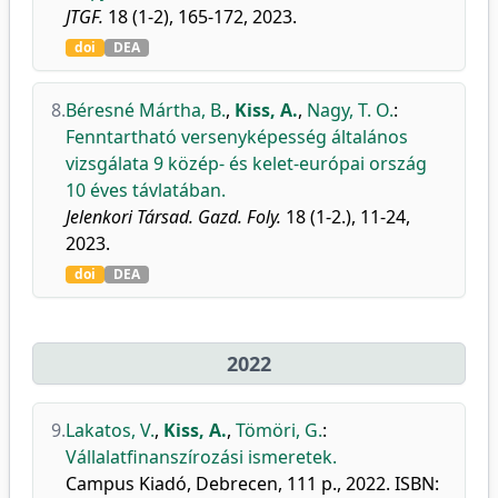
JTGF.
18 (1-2), 165-172, 2023.
doi
DEA
8.
Béresné Mártha, B.
,
Kiss, A.
,
Nagy, T. O.
:
Fenntartható versenyképesség általános
vizsgálata 9 közép- és kelet-európai ország
10 éves távlatában.
Jelenkori Társad. Gazd. Foly.
18 (1-2.), 11-24,
2023.
doi
DEA
2022
9.
Lakatos, V.
,
Kiss, A.
,
Tömöri, G.
:
Vállalatfinanszírozási ismeretek.
Campus Kiadó, Debrecen, 111 p., 2022. ISBN: