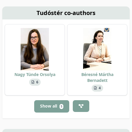
Tudóstér co-authors
Nagy Tünde Orsolya
Béresné Mártha
Bernadett
6
4
Show all
5