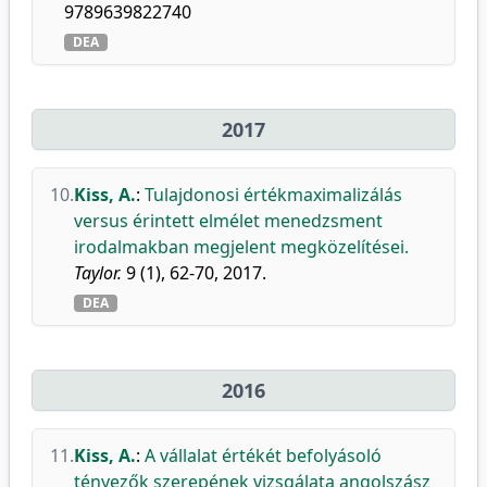
9789639822740
DEA
2017
10.
Kiss, A.
:
Tulajdonosi értékmaximalizálás
versus érintett elmélet menedzsment
irodalmakban megjelent megközelítései.
Taylor.
9 (1), 62-70, 2017.
DEA
2016
11.
Kiss, A.
:
A vállalat értékét befolyásoló
tényezők szerepének vizsgálata angolszász