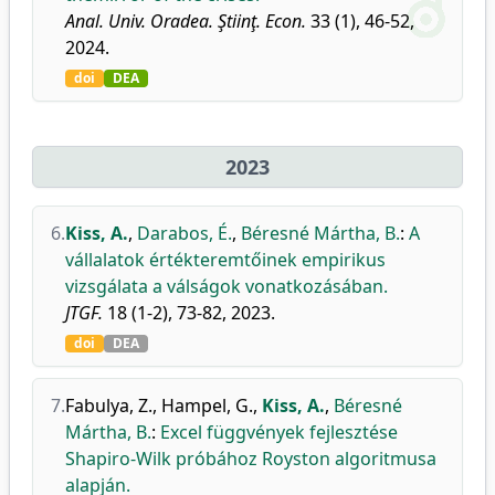
Anal. Univ. Oradea. Ştiinţ. Econ.
33 (1), 46-52,
2024.
doi
DEA
2023
6.
Kiss, A.
,
Darabos, É.
,
Béresné Mártha, B.
:
A
vállalatok értékteremtőinek empirikus
vizsgálata a válságok vonatkozásában.
JTGF.
18 (1-2), 73-82, 2023.
doi
DEA
7.
Fabulya, Z.
,
Hampel, G.
,
Kiss, A.
,
Béresné
Mártha, B.
:
Excel függvények fejlesztése
Shapiro-Wilk próbához Royston algoritmusa
alapján.