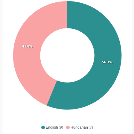
43.8%
56.3%
English
(9)
Hungarian
(7)