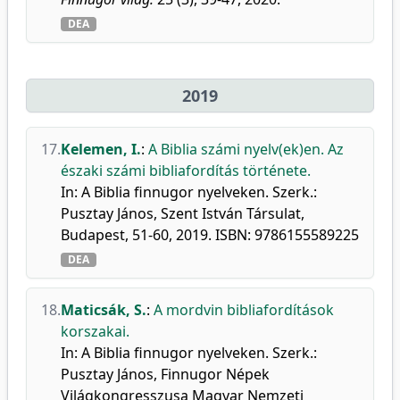
DEA
2019
17.
Kelemen, I.
:
A Biblia számi nyelv(ek)en. Az
északi számi bibliafordítás története.
In: A Biblia finnugor nyelveken. Szerk.:
Pusztay János, Szent István Társulat,
Budapest, 51-60, 2019. ISBN: 9786155589225
DEA
18.
Maticsák, S.
:
A mordvin bibliafordítások
korszakai.
In: A Biblia finnugor nyelveken. Szerk.:
Pusztay János, Finnugor Népek
Világkongresszusa Magyar Nemzeti