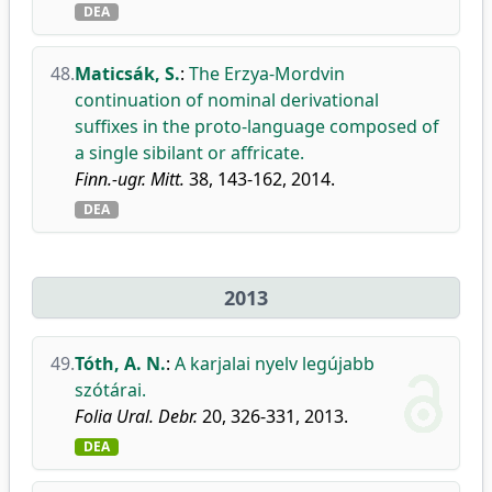
DEA
48.
Maticsák, S.
:
The Erzya-Mordvin
continuation of nominal derivational
suffixes in the proto-language composed of
a single sibilant or affricate.
Finn.-ugr. Mitt.
38, 143-162, 2014.
DEA
2013
49.
Tóth, A. N.
:
A karjalai nyelv legújabb
szótárai.
Folia Ural. Debr.
20, 326-331, 2013.
DEA