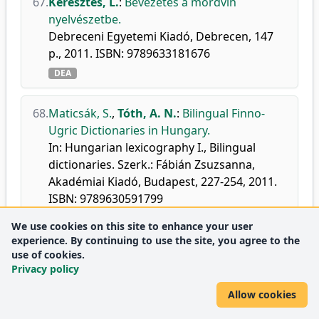
67.
Keresztes, L.
:
Bevezetés a mordvin
nyelvészetbe.
Debreceni Egyetemi Kiadó, Debrecen, 147
p., 2011. ISBN: 9789633181676
DEA
68.
Maticsák, S.
,
Tóth, A. N.
:
Bilingual Finno-
Ugric Dictionaries in Hungary.
In: Hungarian lexicography I., Bilingual
dictionaries. Szerk.: Fábián Zsuzsanna,
Akadémiai Kiadó, Budapest, 227-254, 2011.
ISBN: 9789630591799
DEA
We use cookies on this site to enhance your user
experience. By continuing to use the site, you agree to the
use of cookies.
69.
Tóth, A. N.
:
Egyetemről egyetemre - egy
Privacy policy
nemzetközi diákkonferencia tapasztalatai
Göttingenből.
Allow cookies
THL2.
7 (1-2), 185-187, 2011.