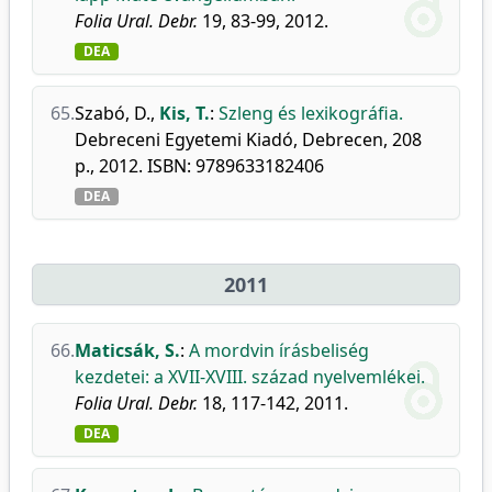
Folia Ural. Debr.
19, 83-99, 2012.
DEA
65.
Szabó, D.
,
Kis, T.
:
Szleng és lexikográfia.
Debreceni Egyetemi Kiadó, Debrecen, 208
p., 2012. ISBN: 9789633182406
DEA
2011
66.
Maticsák, S.
:
A mordvin írásbeliség
kezdetei: a XVII-XVIII. század nyelvemlékei.
Folia Ural. Debr.
18, 117-142, 2011.
DEA