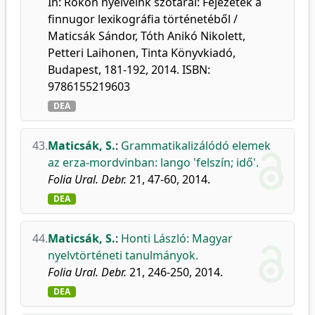
In: Rokon nyelveink szótárai: Fejezetek a
finnugor lexikográfia történetéből /
Maticsák Sándor, Tóth Anikó Nikolett,
Petteri Laihonen, Tinta Könyvkiadó,
Budapest, 181-192, 2014. ISBN:
9786155219603
DEA
43.
Maticsák, S.
:
Grammatikalizálódó elemek
az erza-mordvinban: lango 'felszín; idő'.
Folia Ural. Debr.
21, 47-60, 2014.
DEA
44.
Maticsák, S.
:
Honti László: Magyar
nyelvtörténeti tanulmányok.
Folia Ural. Debr.
21, 246-250, 2014.
DEA