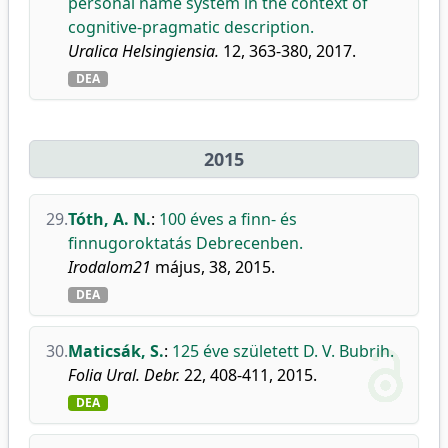
personal name system in the context of
cognitive-pragmatic description.
Uralica Helsingiensia.
12, 363-380, 2017.
DEA
2015
29.
Tóth, A. N.
:
100 éves a finn- és
finnugoroktatás Debrecenben.
Irodalom21
május, 38, 2015.
DEA
30.
Maticsák, S.
:
125 éve született D. V. Bubrih.
Folia Ural. Debr.
22, 408-411, 2015.
DEA