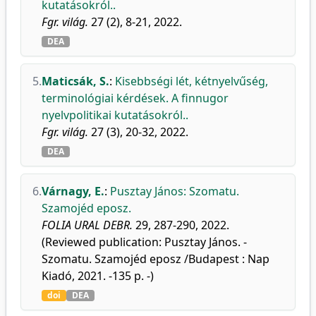
kutatásokról..
Fgr. világ.
27 (2), 8-21, 2022.
DEA
5.
Maticsák, S.
:
Kisebbségi lét, kétnyelvűség,
terminológiai kérdések. A finnugor
nyelvpolitikai kutatásokról..
Fgr. világ.
27 (3), 20-32, 2022.
DEA
6.
Várnagy, E.
:
Pusztay János: Szomatu.
Szamojéd eposz.
FOLIA URAL DEBR.
29, 287-290, 2022.
(Reviewed publication: Pusztay János. -
Szomatu. Szamojéd eposz /Budapest : Nap
Kiadó, 2021. -135 p. -)
doi
DEA