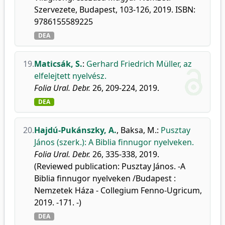
Szervezete, Budapest, 103-126, 2019. ISBN:
9786155589225
DEA
19.
Maticsák, S.
:
Gerhard Friedrich Müller, az
elfelejtett nyelvész.
Folia Ural. Debr.
26, 209-224, 2019.
DEA
20.
Hajdú-Pukánszky, A.
,
Baksa, M.
:
Pusztay
János (szerk.): A Biblia finnugor nyelveken.
Folia Ural. Debr.
26, 335-338, 2019.
(Reviewed publication: Pusztay János. -A
Biblia finnugor nyelveken /Budapest :
Nemzetek Háza - Collegium Fenno-Ugricum,
2019. -171. -)
DEA