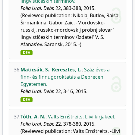
lingvističeskih terminov.
Folia Ural. Debr.
22, 383-388, 2015.
(Reviewed publication: Nikolaj Butlov, Raisa
Širmankina, Gabor Zaic. -Mordovsko-
russkij, russko-mordovskij probnj slovar'
lingvističeskih terminov /Izdatel' V. S.
Afanas'ev. Saransk, 2015. -)
DEA
36.
Maticsák, S.
,
Keresztes, L.
:
Száz éves a
finn- és finnugoroktatás a Debreceni
Egyetemen.
Folia Ural. Debr.
22, 3-16, 2015.
DEA
37.
Tóth, A. N.
:
Valts Ernštreits: Liivi kirjakeel.
Folia Ural. Debr.
22, 378-380, 2015.
(Reviewed publication: Valts Ernštreits. -Liivi