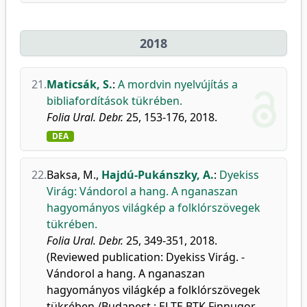
2018
21.
Maticsák, S.
:
A mordvin nyelvújítás a
bibliafordítások tükrében.
Folia Ural. Debr.
25, 153-176, 2018.
DEA
22.
Baksa, M.
,
Hajdú-Pukánszky, A.
:
Dyekiss
Virág: Vándorol a hang. A nganaszan
hagyományos világkép a folklórszövegek
tükrében.
Folia Ural. Debr.
25, 349-351, 2018.
(Reviewed publication: Dyekiss Virág. -
Vándorol a hang. A nganaszan
hagyományos világkép a folklórszövegek
tükrében /Budapest : ELTE BTK Finnugor