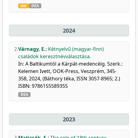
doi
DEA
2024
2.
Várnagy, E.
:
Kétnyelvű (magyar-finn)
családok keresztnévválasztása.
In: A Baltikumtól a Kárpát-medencéig. Szerk.:
Kelemen Ivett, OOK-Press, Veszprém, 345-
358, 2024, (Báthory téka, ISSN 3057-8965; 2.)
ISBN: 9786155589355
DEA
2023
3.
Maticsák, S.
:
The role of 18th century