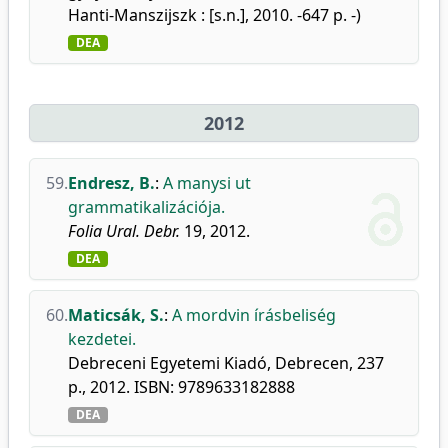
Hanti-Manszijszk : [s.n.], 2010. -647 p. -)
DEA
2012
59.
Endresz, B.
:
A manysi ut
grammatikalizációja.
Folia Ural. Debr.
19, 2012.
DEA
60.
Maticsák, S.
:
A mordvin írásbeliség
kezdetei.
Debreceni Egyetemi Kiadó, Debrecen, 237
p., 2012. ISBN: 9789633182888
DEA