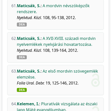
61.
Maticsák, S.
:
A mordvin névszóképzők
rendszere.
Nyelvtud. Közl.
108, 95-138, 2012.
DEA
62.
Maticsák, S.
:
A XVII-XVIII. századi mordvin
nyelvemlékek nyelvjárási hovatartozása.
Nyelvtud. Közl.
108, 139-164, 2012.
DEA
63.
Maticsák, S.
:
Az első mordvin szövegemlék
elemzése.
Folia Ural. Debr.
19, 125-146, 2012.
DEA
64.
Kelemen, I.
:
Pluratívák vizsgálata az északi
lapp Máté evangéliumban.