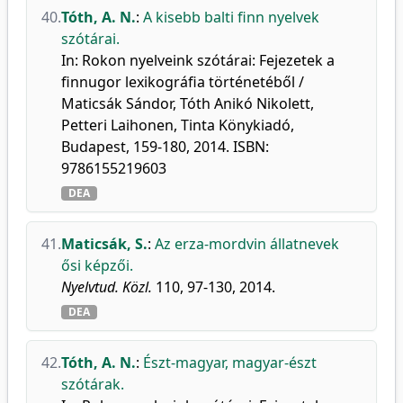
40.
Tóth, A. N.
:
A kisebb balti finn nyelvek
szótárai.
In: Rokon nyelveink szótárai: Fejezetek a
finnugor lexikográfia történetéből /
Maticsák Sándor, Tóth Anikó Nikolett,
Petteri Laihonen, Tinta Könykiadó,
Budapest, 159-180, 2014. ISBN:
9786155219603
DEA
41.
Maticsák, S.
:
Az erza-mordvin állatnevek
ősi képzői.
Nyelvtud. Közl.
110, 97-130, 2014.
DEA
42.
Tóth, A. N.
:
Észt-magyar, magyar-észt
szótárak.