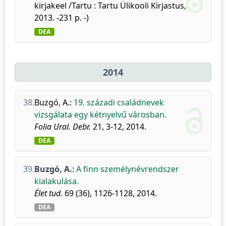
kirjakeel /Tartu : Tartu Ülikooli Kirjastus,
2013. -231 p. -)
DEA
2014
38.
Buzgó, A.
:
19. századi családnevek
vizsgálata egy kétnyelvű városban.
Folia Ural. Debr.
21, 3-12, 2014.
DEA
39.
Buzgó, A.
:
A finn személynévrendszer
kialakulása.
Élet tud.
69 (36), 1126-1128, 2014.
DEA