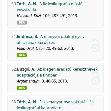
50.
Tóth, A. N.
:
A lív lexikográfia másfél
évszázada.
Nyelvtud. Közl.
109, 487-491, 2013.
DEA
51.
Endresz, B.
:
A manysi irodalmi nyelv
átírásának kérdései.
Folia Ural. Debr.
20, 49-62, 2013.
DEA
52.
Buzgó, A.
:
Az idegen eredetű keresztnevek
adaptációja a finnben.
Argumentum.
9, 48-55, 2013.
DEA
53.
Tóth, A. N.
:
Észt-magyar nyelvoktatási és
lexikográfiai kapcsolatok.