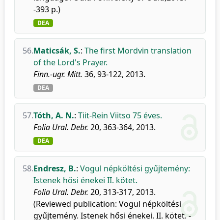
-393 p.)
DEA
56.
Maticsák, S.
:
The first Mordvin translation
of the Lord's Prayer.
Finn.-ugr. Mitt.
36, 93-122, 2013.
DEA
57.
Tóth, A. N.
:
Tiit-Rein Viitso 75 éves.
Folia Ural. Debr.
20, 363-364, 2013.
DEA
58.
Endresz, B.
:
Vogul népköltési gyűjtemény:
Istenek hősi énekei II. kötet.
Folia Ural. Debr.
20, 313-317, 2013.
(Reviewed publication: Vogul népköltési
gyűjtemény. Istenek hősi énekei. II. kötet. -