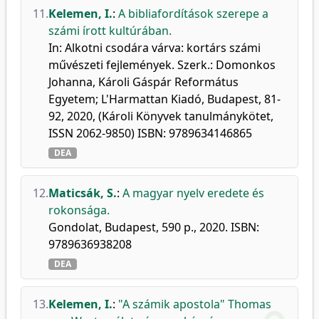
11.
Kelemen, I.
:
A bibliafordítások szerepe a
számi írott kultúrában.
In: Alkotni csodára várva: kortárs számi
művészeti fejlemények. Szerk.: Domonkos
Johanna, Károli Gáspár Református
Egyetem; L'Harmattan Kiadó, Budapest, 81-
92, 2020, (Károli Könyvek tanulmánykötet,
ISSN 2062-9850) ISBN: 9789634146865
DEA
12.
Maticsák, S.
:
A magyar nyelv eredete és
rokonsága.
Gondolat, Budapest, 590 p., 2020. ISBN:
9789636938208
DEA
13.
Kelemen, I.
:
"A számik apostola" Thomas