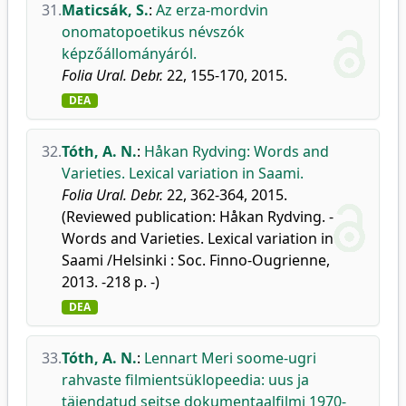
31.
Maticsák, S.
:
Az erza-mordvin
onomatopoetikus névszók
képzőállományáról.
Folia Ural. Debr.
22, 155-170, 2015.
DEA
32.
Tóth, A. N.
:
Håkan Rydving: Words and
Varieties. Lexical variation in Saami.
Folia Ural. Debr.
22, 362-364, 2015.
(Reviewed publication: Håkan Rydving. -
Words and Varieties. Lexical variation in
Saami /Helsinki : Soc. Finno-Ougrienne,
2013. -218 p. -)
DEA
33.
Tóth, A. N.
:
Lennart Meri soome-ugri
rahvaste filmientsüklopeedia: uus ja
täiendatud seitse dokumentaalfilmi 1970-