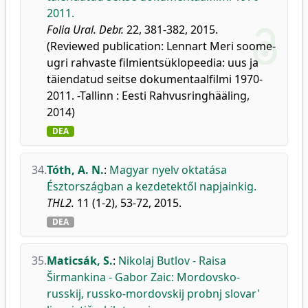
2011.
Folia Ural. Debr.
22, 381-382, 2015.
(Reviewed publication: Lennart Meri soome-
ugri rahvaste filmientsüklopeedia: uus ja
täiendatud seitse dokumentaalfilmi 1970-
2011. -Tallinn : Eesti Rahvusringhääling,
2014)
DEA
34.
Tóth, A. N.
:
Magyar nyelv oktatása
Észtországban a kezdetektől napjainkig.
THL2.
11 (1-2), 53-72, 2015.
DEA
35.
Maticsák, S.
:
Nikolaj Butlov - Raisa
Širmankina - Gabor Zaic: Mordovsko-
russkij, russko-mordovskij probnj slovar'