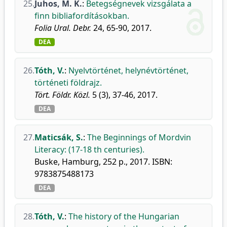
25.
Juhos, M. K.
:
Betegségnevek vizsgálata a
finn bibliafordításokban.
Folia Ural. Debr.
24, 65-90, 2017.
DEA
26.
Tóth, V.
:
Nyelvtörténet, helynévtörténet,
történeti földrajz.
Tört. Földr. Közl.
5 (3), 37-46, 2017.
DEA
27.
Maticsák, S.
:
The Beginnings of Mordvin
Literacy: (17-18 th centuries).
Buske, Hamburg, 252 p., 2017. ISBN:
9783875488173
DEA
28.
Tóth, V.
:
The history of the Hungarian