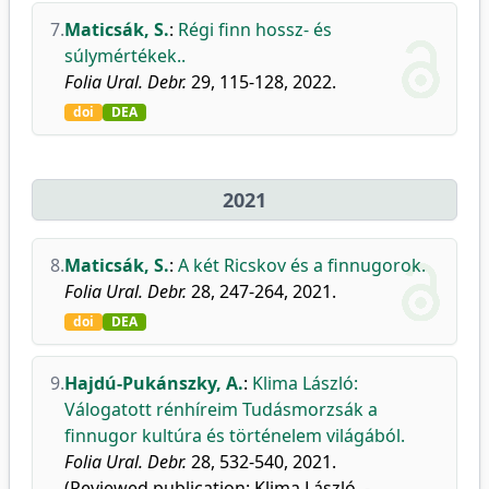
7.
Maticsák, S.
:
Régi finn hossz- és
súlymértékek..
Folia Ural. Debr.
29, 115-128, 2022.
doi
DEA
2021
8.
Maticsák, S.
:
A két Ricskov és a finnugorok.
Folia Ural. Debr.
28, 247-264, 2021.
doi
DEA
9.
Hajdú-Pukánszky, A.
:
Klima László:
Válogatott rénhíreim Tudásmorzsák a
finnugor kultúra és történelem világából.
Folia Ural. Debr.
28, 532-540, 2021.
(Reviewed publication: Klima László. -