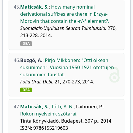
45.
Maticsák, S.
:
How many nominal
derivational suffixes are there in Erzya-
Mordvin that contain the -r/-ŕ element?.
Suomalais-Ugrilaisen Seuran Toimituksia.
270,
213-228, 2014.
DEA
46.
Buzgó, A.
:
Pirjo Mikkonen: "Otti oikean
sukunimen". Vuosina 1950-1921 otettujen
sukunimien taustat.
Folia Ural. Debr.
21, 270-273, 2014.
DEA
47.
Maticsák, S.
,
Tóth, A. N.
,
Laihonen, P.
:
Rokon nyelveink szótárai.
Tinta Könyvkiadó, Budapest, 307 p., 2014.
ISBN: 9786155219603