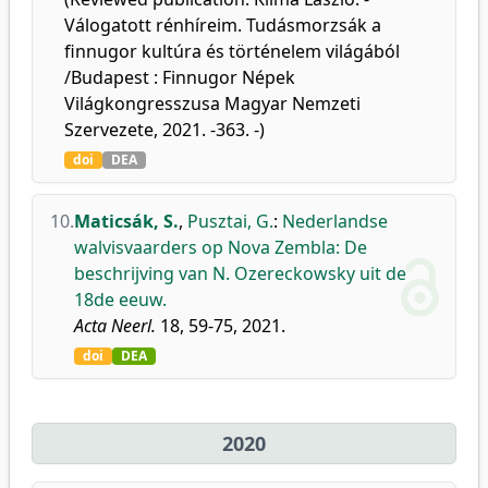
Válogatott rénhíreim. Tudásmorzsák a
finnugor kultúra és történelem világából
/Budapest : Finnugor Népek
Világkongresszusa Magyar Nemzeti
Szervezete, 2021. -363. -)
doi
DEA
10.
Maticsák, S.
,
Pusztai, G.
:
Nederlandse
walvisvaarders op Nova Zembla: De
beschrijving van N. Ozereckowsky uit de
18de eeuw.
Acta Neerl.
18, 59-75, 2021.
doi
DEA
2020