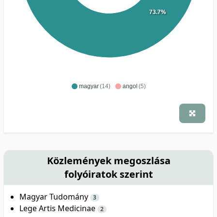
73.7%
magyar
(14)
angol
(5)
Közlemények megoszlása
folyóiratok szerint
Magyar Tudomány
3
Lege Artis Medicinae
2