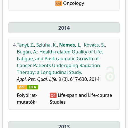
Oncology
Q3
2014
4.
Tanyi, Z.
,
Szluha, K.
,
Nemes, L.
,
Kovács, S.
,
Bugán, A.
:
Health-related Quality of Life,
Fatigue, and Posttraumatic Growth of
Cancer Patients Undergoing Radiation
Therapy: a Longitudinal Study.
Appl. Res. Qual. Life.
9 (3), 617-630, 2014.
doi
DEA
Folyóirat-
Life-span and Life-course
Q4
mutatók:
Studies
2013