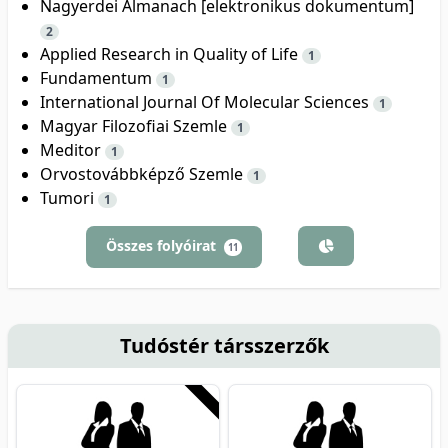
Nagyerdei Almanach [elektronikus dokumentum]
2
Applied Research in Quality of Life
1
Fundamentum
1
International Journal Of Molecular Sciences
1
Magyar Filozofiai Szemle
1
Meditor
1
Orvostovábbképző Szemle
1
Tumori
1
Összes folyóirat
11
Tudóstér társszerzők