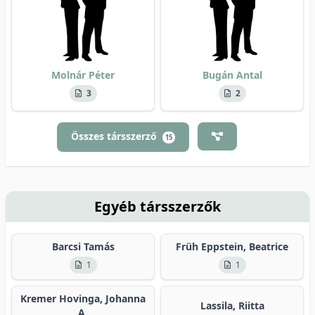
Molnár Péter
Bugán Antal
3
2
Összes társszerző
15
Egyéb társszerzők
Barcsi Tamás
Früh Eppstein, Beatrice
1
1
Kremer Hovinga, Johanna
Lassila, Riitta
A.