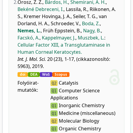
2.
Orosz, Z. Z.
,
Bárdos, H.
,
Shemirani, A. H.
,
Bekéné Debreceni, I.
,
Lassila, R.
,
Riikonen, A.
S.
,
Kremer Hovinga, J. A.
,
Seiler, T. G.
,
van
Dorland, H. A.
,
Schroeder, V.
,
Boda, Z.
,
Nemes, L.
,
Früh Eppstein, B.
,
Nagy, B.
,
Facskó, A.
,
Kappelmayer, J.
,
Muszbek, L.
:
Cellular Factor XIII, a Transglutaminase in
Human Corneal Keratocytes.
Int. J. Mol. Sci.
20 (23), 1-17, (cikkazonosító:
5963), 2019.
doi
DEA
WoS
Scopus
Folyóirat-
Catalysis
Q2
mutatók:
Computer Science
Q1
Applications
Inorganic Chemistry
Q1
Medicine (miscellaneous)
Q1
Molecular Biology
Q2
Organic Chemistry
Q1