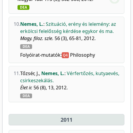
DEA
10.
Nemes, L.
:
Szituáció, erény és lelemény: az
erkölcsi felelősség kérdése egykor és ma.
Magy. filoz. szle.
56 (3), 65-81, 2012.
DEA
Folyóirat-mutatók:
Philosophy
Q4
11.
Tőzsér, J.
,
Nemes, L.
:
Vérfertőzés, kutyaevés,
csirkeszekálás.
Élet ir.
56 (8), 13, 2012.
DEA
2011