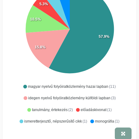
5.3%
10.5%
57.9%
15.8%
magyar nyelvű folyóiratközlemény hazai lapban
(11)
idegen nyelvű folyóiratközlemény külföldi lapban
(3)
tanulmány, értekezés
(2)
előadáskivonat
(1)
ismeretterjesztő, népszerűsítő cikk
(1)
monográfia
(1)