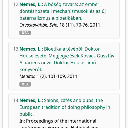
12.
Nemes, L.
:
A bőség zavara: az emberi
döntéshozatali mechanizmusok és az új
paternalizmus a bioetikában.
Orvostovábbk. Szle.
18 (11), 70-76, 2011.
DEA
13.
Nemes, L.
:
Bioetika a tévéből: Doktor
House esete. Megjegyzések Kovács Gusztáv
A páciens neve: Doktor House című
könyvéről.
Meditor.
1 (2), 101-109, 2011.
DEA
14.
Nemes, L.
:
Salons, cafés and pubs: the
European tradition of doing philosophy in
public.
In: Proceedings of the international
conference : European, National and