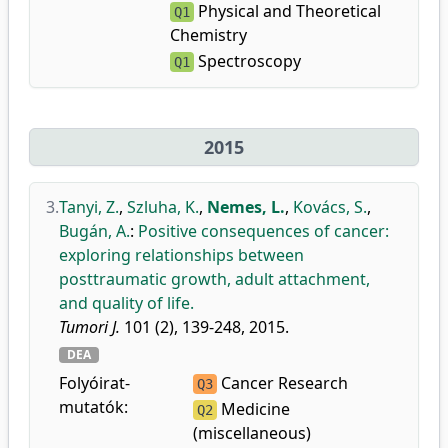
Physical and Theoretical
Q1
Chemistry
Spectroscopy
Q1
2015
3.
Tanyi, Z.
,
Szluha, K.
,
Nemes, L.
,
Kovács, S.
,
Bugán, A.
:
Positive consequences of cancer:
exploring relationships between
posttraumatic growth, adult attachment,
and quality of life.
Tumori J.
101 (2), 139-248, 2015.
DEA
Folyóirat-
Cancer Research
Q3
mutatók:
Medicine
Q2
(miscellaneous)