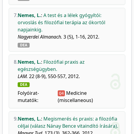
7.
Nemes, L.
:
A test és a lélek gyógyítói:
orvoslás és filozófiai terápia az ókortól
napjainkig.
Nagyerdei Almanach.
3 (5), 1-16, 2012.
DEA
8.
Nemes, L.
:
Filozófiai praxis az
egészségügyben.
LAM.
22 (8-9), 550-557, 2012.
DEA
Folyóirat-
Medicine
Q4
mutatók:
(miscellaneous)
9.
Nemes, L.
:
Megismerés és praxis: a filozófia
céljai (válasz Nánay Bence vitaindító írására).
Magyar Tud.
173 (3), 362-366, 2012.