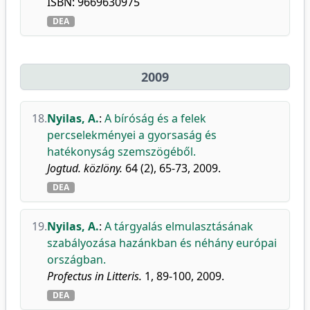
ISBN: 9669630975
DEA
2009
18.
Nyilas, A.
:
A bíróság és a felek
percselekményei a gyorsaság és
hatékonyság szemszögéből.
Jogtud. közlöny.
64 (2), 65-73, 2009.
DEA
19.
Nyilas, A.
:
A tárgyalás elmulasztásának
szabályozása hazánkban és néhány európai
országban.
Profectus in Litteris.
1, 89-100, 2009.
DEA