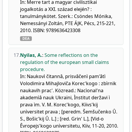
In: Merre tart a magyar civilisztikai
jogalkotás a XXI. század elején? :
tanulmánykötet. Szerk.: Csöndes Mónika,
Nemessányi Zoltán, PTE ÁJK, Pécs, 215-221,
2010. ISBN: 9789636423308
DEA
17.
Nyilas, A.
:
Some reflections on the
regulation of the european small claims
procedure.
In: Naukovì čitannâ, prisvâčenì pam'âtì
Volodimira Mihajloviča Korec'kogo : zbìrnik
naukavih prac'. Közread.: Nacìonal'na
akademìâ nauk Ukraïni, Ìnstitut deržavi ì
prava ìm. V. M. Korec'kogo, Kiïvs'kij
unìversitet prava ; [peredm. Šemšučenko Û.
S., Bošic'kij Û. L.] ; [red. Grin' L.], [Vid-o
Êvropejs'kogo unìversitetu, Kiïv, 11-20, 2010.