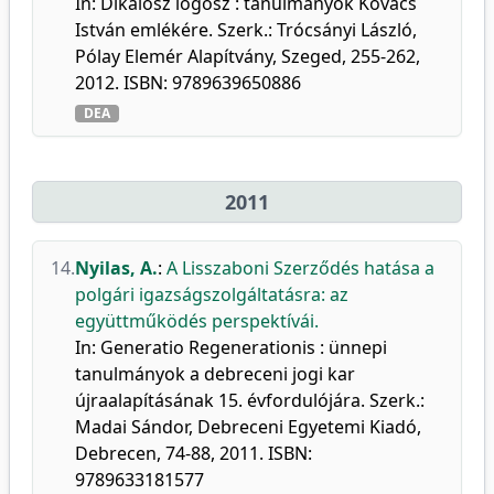
In: Dikaiosz logosz : tanulmányok Kovács
István emlékére. Szerk.: Trócsányi László,
Pólay Elemér Alapítvány, Szeged, 255-262,
2012. ISBN: 9789639650886
DEA
2011
14.
Nyilas, A.
:
A Lisszaboni Szerződés hatása a
polgári igazságszolgáltatásra: az
együttműködés perspektívái.
In: Generatio Regenerationis : ünnepi
tanulmányok a debreceni jogi kar
újraalapításának 15. évfordulójára. Szerk.:
Madai Sándor, Debreceni Egyetemi Kiadó,
Debrecen, 74-88, 2011. ISBN:
9789633181577