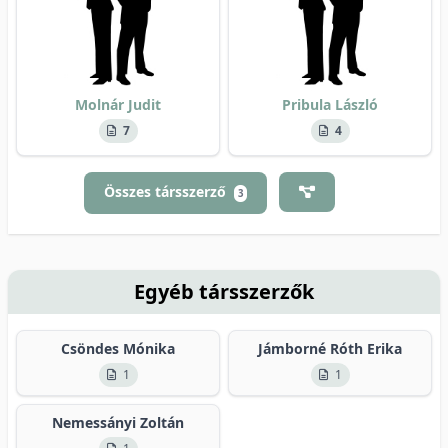
Molnár Judit
Pribula László
7
4
Összes társszerző
3
Egyéb társszerzők
Csöndes Mónika
Jámborné Róth Erika
1
1
Nemessányi Zoltán