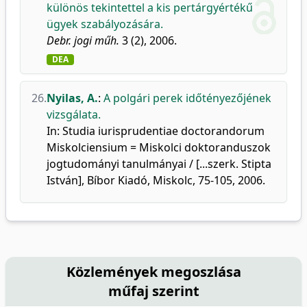
különös tekintettel a kis pertárgyértékű
ügyek szabályozására.
Debr. jogi műh.
3 (2), 2006.
DEA
26.
Nyilas, A.
:
A polgári perek időtényezőjének
vizsgálata.
In: Studia iurisprudentiae doctorandorum
Miskolciensium = Miskolci doktoranduszok
jogtudományi tanulmányai / [...szerk. Stipta
István], Bíbor Kiadó, Miskolc, 75-105, 2006.
Közlemények megoszlása
műfaj szerint