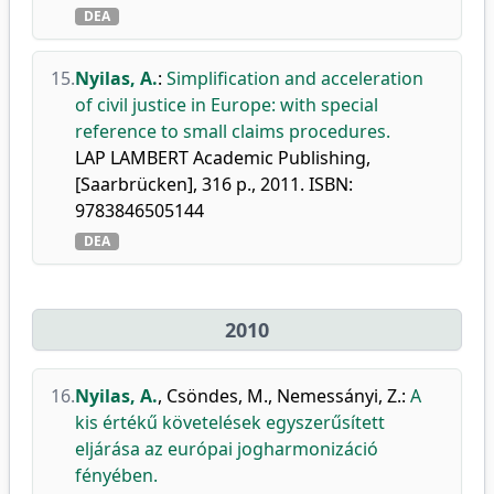
DEA
15.
Nyilas, A.
:
Simplification and acceleration
of civil justice in Europe: with special
reference to small claims procedures.
LAP LAMBERT Academic Publishing,
[Saarbrücken], 316 p., 2011. ISBN:
9783846505144
DEA
2010
16.
Nyilas, A.
,
Csöndes, M.
,
Nemessányi, Z.
:
A
kis értékű követelések egyszerűsített
eljárása az európai jogharmonizáció
fényében.