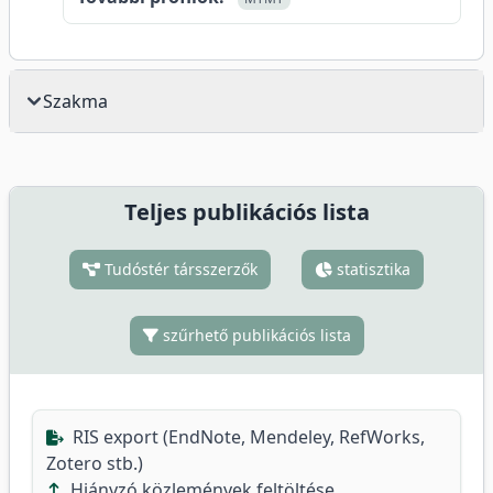
Szakma
Teljes publikációs lista
Tudóstér társszerzők
statisztika
szűrhető publikációs lista
RIS export (EndNote, Mendeley, RefWorks,
Zotero stb.)
Hiányzó közlemények feltöltése