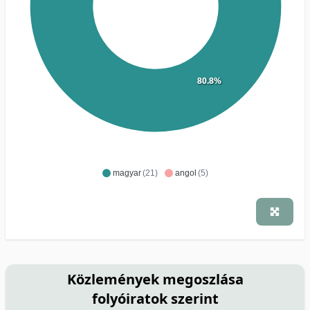
80.8%
magyar
(21)
angol
(5)
Közlemények megoszlása
folyóiratok szerint