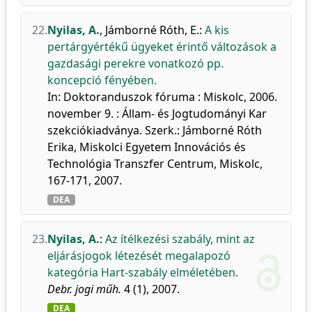
22.
Nyilas, A.
,
Jámborné Róth, E.
:
A kis
pertárgyértékű ügyeket érintő változások a
gazdasági perekre vonatkozó pp.
koncepció fényében.
In: Doktoranduszok fóruma : Miskolc, 2006.
november 9. : Állam- és Jogtudományi Kar
szekciókiadványa. Szerk.: Jámborné Róth
Erika, Miskolci Egyetem Innovációs és
Technológia Transzfer Centrum, Miskolc,
167-171, 2007.
DEA
23.
Nyilas, A.
:
Az ítélkezési szabály, mint az
eljárásjogok létezését megalapozó
kategória Hart-szabály elméletében.
Debr. jogi műh.
4 (1), 2007.
DEA