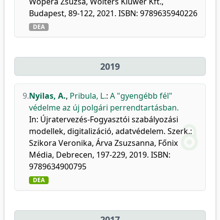
Wopera Zsuzsa, Wolters Kluwer Kft.,
Budapest, 89-122, 2021. ISBN: 9789635940226
DEA
2019
9.
Nyilas, A.
,
Pribula, L.
:
A "gyengébb fél"
védelme az új polgári perrendtartásban.
In: Újratervezés-Fogyasztói szabályozási
modellek, digitalizáció, adatvédelem. Szerk.:
Szikora Veronika, Árva Zsuzsanna, Főnix
Média, Debrecen, 197-229, 2019. ISBN:
9789634900795
DEA
2017