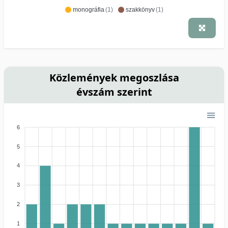
monográfia
(1)
szakkönyv
(1)
Közlemények megoszlása
évszám szerint
6
5
4
3
2
1