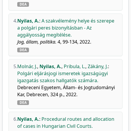
DEA
4.
Nyilas, A.
:
A szakvélemény helye és szerepe
a polgári peres bizonyításban - Az
aggályosság megítélése.
Jog, állam, politika.
4, 99-134, 2022.
DEA
5.
Molnár, J.
,
Nyilas, A.
,
Pribula, L.
,
Zákány, J.
:
Polgári eljárásjogi ismeretek igazságügyi
igazgatás szakos hallgatók számára.
Debreceni Egyetem, Állam- és Jogtudományi
Kar, Debrecen, 324 p., 2022.
DEA
6.
Nyilas, A.
:
Procedural routes and allocation
of cases in Hungarian Civil Courts.