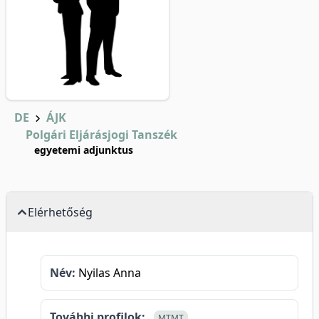
DE
ÁJK
Polgári Eljárásjogi Tanszék
egyetemi adjunktus
Elérhetőség
Név:
Nyilas Anna
További profilok:
MTMT