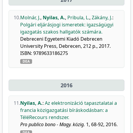
10.
Molnár, J.
,
Nyilas, A.
,
Pribula, L.
,
Zákány, J.
:
Polgári eljárásjogi ismeretek: igazságügyi
igazgatás szakos hallgatók számára.
Debreceni Egyetemi Kiadó Debrecen
University Press, Debrecen, 212 p., 2017.
ISBN: 9789633186275
DEA
2016
11.
Nyilas, A.
:
Az elektronizáció tapasztalatai a
francia közigazgatási bíráskodásban: a
TéléRecours rendszer.
Pro publico bono - Magy. közig.
1, 68-92, 2016.
DEA