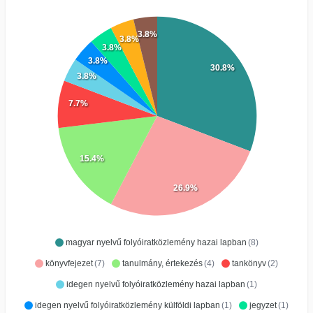
3.8%
3.8%
3.8%
3.8%
30.8%
3.8%
7.7%
15.4%
26.9%
magyar nyelvű folyóiratközlemény hazai lapban
(8)
könyvfejezet
(7)
tanulmány, értekezés
(4)
tankönyv
(2)
idegen nyelvű folyóiratközlemény hazai lapban
(1)
idegen nyelvű folyóiratközlemény külföldi lapban
(1)
jegyzet
(1)