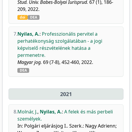
Stud. Univ. Babes-Bolyai Iurisprud.
67 (1), 186-
209, 2022.
doi
DEA
7.
Nyilas, A.
:
Professzionális pervitel a
perhatékonyság szolgálatában - a jogi
képviselő részvételének hatása a
permenetre.
Magyar jog.
69 (7-8), 452-460, 2022.
DEA
2021
8.
Molnár, J.
,
Nyilas, A.
:
A felek és más perbeli
személyek.
In: Polgári eljárásjog I.. Szerk.: Nagy Adrienn;