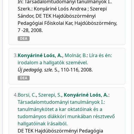
In: Társadalomtudományi tanulmányok I..
Szerk.: Konyáriné Loós Andrea ; Szerepi
Sándor, DE TEK Hajdúböszörményi
Pedagógiai Főiskolai Kar, Hajdúböszörmény,
7 -28, 2008.
DEA
3.
Konyáriné Loós, A.
,
Molnár, B.
:
Líra és én:
irodalom a hallgatók szemével.
Új pedagóg. szle.
5., 110-116, 2008.
DEA
4.
Borsi, C.
,
Szerepi, S.
,
Konyáriné Loós, A.
:
Társadalomtudományi tanulmányok I.:
tanulmánykötet a kar oktatóinak és a
tudományos diákköri munkában résztvevő
hallgatóinak írásaiból.
DE TEK Hajdúböszörményi Pedagógia