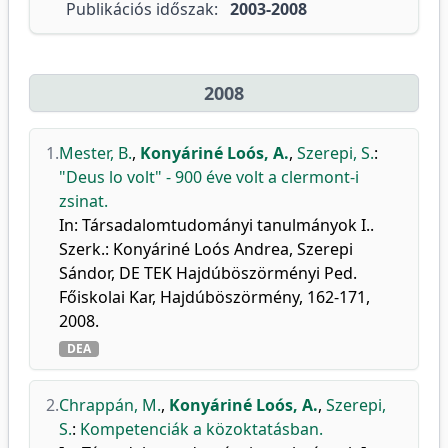
Publikációs időszak:
2003-2008
2008
1.
Mester, B.
,
Konyáriné Loós, A.
,
Szerepi, S.
:
"Deus lo volt" - 900 éve volt a clermont-i
zsinat.
In: Társadalomtudományi tanulmányok I..
Szerk.: Konyáriné Loós Andrea, Szerepi
Sándor, DE TEK Hajdúböszörményi Ped.
Főiskolai Kar, Hajdúböszörmény, 162-171,
2008.
DEA
2.
Chrappán, M.
,
Konyáriné Loós, A.
,
Szerepi,
S.
:
Kompetenciák a közoktatásban.