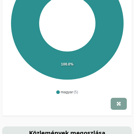
100.0%
magyar
(5)
Közlemények megoszlása