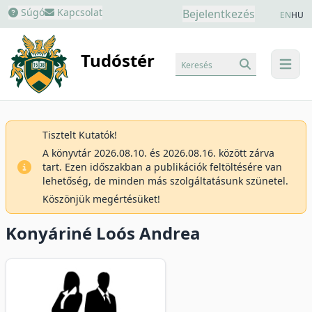
Súgó
Kapcsolat
Bejelentkezés
EN
HU
Tudóstér
Keresés
menu
Tisztelt Kutatók!
A könyvtár 2026.08.10. és 2026.08.16. között zárva
tart. Ezen időszakban a publikációk feltöltésére van
lehetőség, de minden más szolgáltatásunk szünetel.
Köszönjük megértésüket!
Konyáriné Loós Andrea