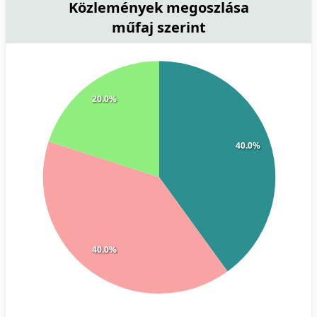
Közlemények megoszlása
műfaj szerint
20.0%
40.0%
40.0%