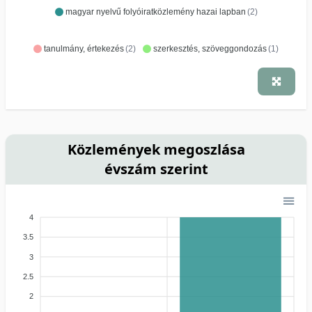
magyar nyelvű folyóiratközlemény hazai lapban
(2)
tanulmány, értekezés
(2)
szerkesztés, szöveggondozás
(1)
Közlemények megoszlása
évszám szerint
4
3.5
3
2.5
2