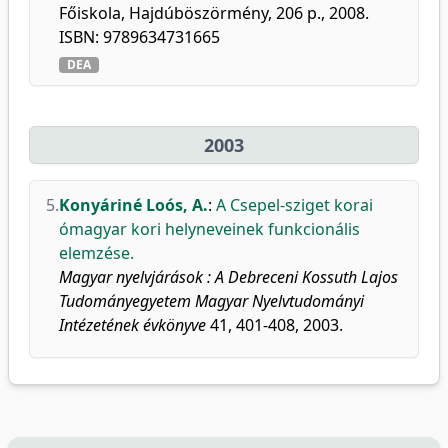
Főiskola, Hajdúböszörmény, 206 p., 2008.
ISBN: 9789634731665
DEA
2003
5.
Konyáriné Loós, A.
:
A Csepel-sziget korai
ómagyar kori helyneveinek funkcionális
elemzése.
Magyar nyelvjárások : A Debreceni Kossuth Lajos
Tudományegyetem Magyar Nyelvtudományi
Intézetének évkönyve
41, 401-408, 2003.