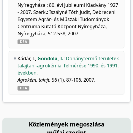
Nyíregyháza : 80. évi Jubileumi Kiadvány 1927
- 2007. Szerk.: Iszályné Tóth Judit, Debreceni
Egyetem Agrár- és Műszaki Tudományok
Centruma Kutató Központ Nyíregyháza,
Nyíregyháza, 512-538, 2007.
DEA
8.
Kádár, I.
,
Gondola, I.
:
Dohánytermő területek
talajtani-agrokémiai felmérése 1990. és 1991.
években.
Agrokém. talajt.
56 (1), 87-106, 2007.
DEA
Közlemények megoszlása
műfaj szerint