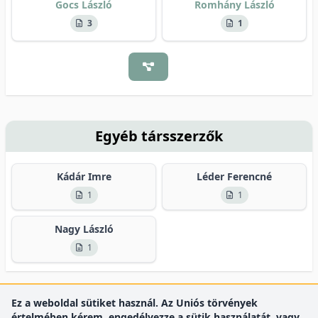
Gocs László
Romhány László
3
1
Egyéb társszerzők
Kádár Imre
Léder Ferencné
1
1
Nagy László
1
Ez a weboldal sütiket használ. Az Uniós törvények
értelmében kérem, engedélyezze a sütik használatát, vagy