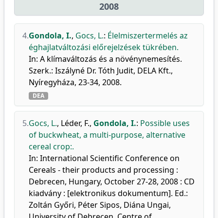
2008
4.
Gondola, I.
,
Gocs, L.
:
Élelmiszertermelés az
éghajlatváltozási előrejelzések tükrében.
In: A klímaváltozás és a növénynemesítés.
Szerk.: Iszályné Dr. Tóth Judit, DELA Kft.,
Nyíregyháza, 23-34, 2008.
DEA
5.
Gocs, L.
,
Léder, F.
,
Gondola, I.
:
Possible uses
of buckwheat, a multi-purpose, alternative
cereal crop:.
In: International Scientific Conference on
Cereals - their products and processing :
Debrecen, Hungary, October 27-28, 2008 : CD
kiadvány : [elektronikus dokumentum]. Ed.:
Zoltán Győri, Péter Sipos, Diána Ungai,
University of Debrecen, Centre of