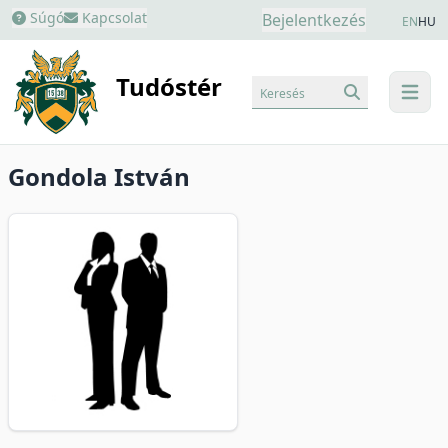
Súgó
Kapcsolat
Bejelentkezés
EN
HU
Tudóstér
Keresés
menu
Gondola István