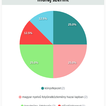
12.5%
25.0%
12.5%
25.0%
25.0%
könyvfejezet
(2)
magyar nyelvű folyóiratközlemény hazai lapban
(2)
tanulmány, értekezés
(2)
előadáskivonat
(1)