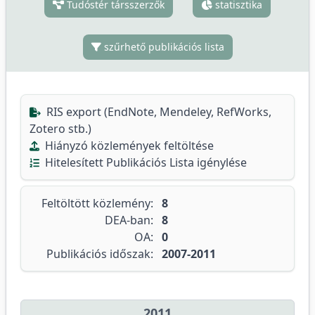
Tudóstér társszerzők
statisztika
szűrhető publikációs lista
RIS export (EndNote, Mendeley, RefWorks,
Zotero stb.)
Hiányzó közlemények feltöltése
Hitelesített Publikációs Lista igénylése
Feltöltött közlemény:
8
DEA-ban:
8
OA:
0
Publikációs időszak:
2007-2011
2011