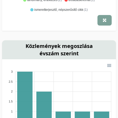
ismeretterjesztő, népszerűsítő cikk
(1)
Közlemények megoszlása
évszám szerint
3
2.5
2
1.5
1