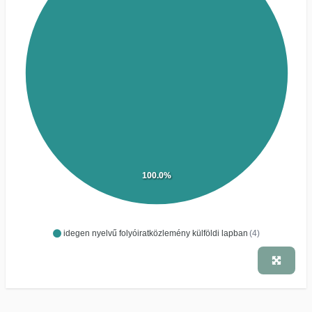
100.0%
idegen nyelvű folyóiratközlemény külföldi lapban
(4)