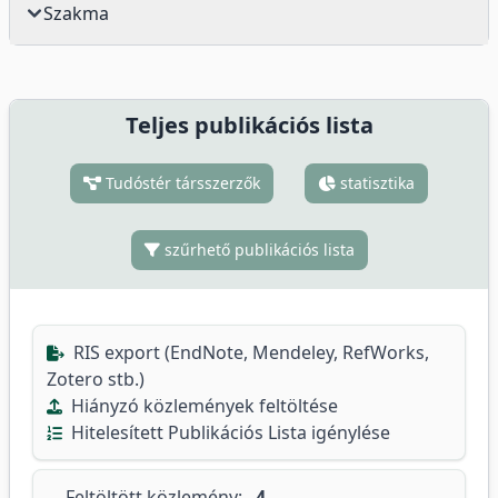
Szakma
Teljes publikációs lista
Tudóstér társszerzők
statisztika
szűrhető publikációs lista
RIS export (EndNote, Mendeley, RefWorks,
Zotero stb.)
Hiányzó közlemények feltöltése
Hitelesített Publikációs Lista igénylése
Feltöltött közlemény:
4