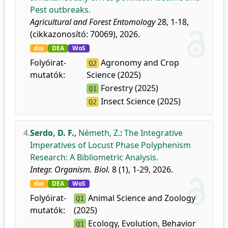
Pest outbreaks.
Agricultural and Forest Entomology
28, 1-18,
(cikkazonosító: 70069), 2026.
doi
DEA
WoS
Folyóirat-
Agronomy and Crop
Q2
mutatók:
Science (2025)
Forestry (2025)
Q1
Insect Science (2025)
Q2
4.
Serdo, D. F.
,
Németh, Z.
:
The Integrative
Imperatives of Locust Phase Polyphenism
Research: A Bibliometric Analysis.
Integr. Organism. Biol.
8 (1), 1-29, 2026.
doi
DEA
WoS
Folyóirat-
Animal Science and Zoology
Q1
mutatók:
(2025)
Ecology, Evolution, Behavior
Q1