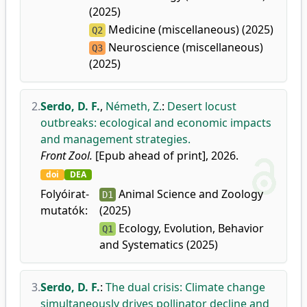
(2025)
Medicine (miscellaneous) (2025)
Q2
Neuroscience (miscellaneous)
Q3
(2025)
2.
Serdo, D. F.
,
Németh, Z.
:
Desert locust
outbreaks: ecological and economic impacts
and management strategies.
Front Zool.
[Epub ahead of print], 2026.
doi
DEA
Folyóirat-
Animal Science and Zoology
D1
mutatók:
(2025)
Ecology, Evolution, Behavior
Q1
and Systematics (2025)
3.
Serdo, D. F.
:
The dual crisis: Climate change
simultaneously drives pollinator decline and