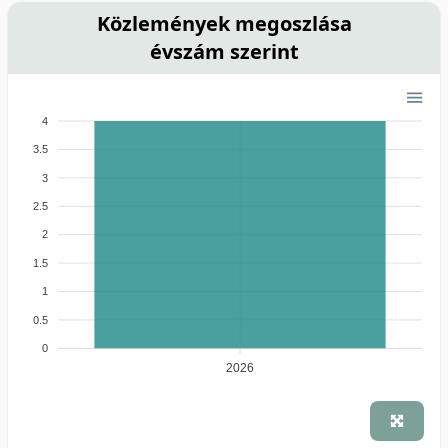
Közlemények megoszlása
évszám szerint
4
3.5
3
2.5
2
1.5
1
0.5
0
2026