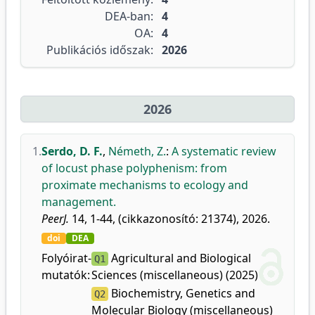
DEA-ban:
4
OA:
4
Publikációs időszak:
2026
2026
1.
Serdo, D. F.
,
Németh, Z.
:
A systematic review
of locust phase polyphenism: from
proximate mechanisms to ecology and
management.
PeerJ.
14, 1-44, (cikkazonosító: 21374), 2026.
doi
DEA
Folyóirat-
Agricultural and Biological
Q1
mutatók:
Sciences (miscellaneous) (2025)
Biochemistry, Genetics and
Q2
Molecular Biology (miscellaneous)