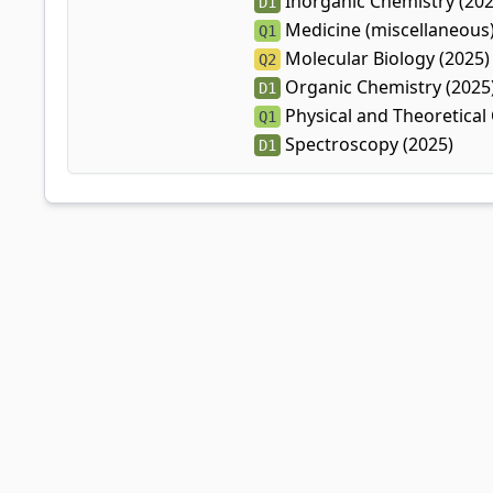
Inorganic Chemistry (202
D1
Medicine (miscellaneous)
Q1
Molecular Biology (2025)
Q2
Organic Chemistry (2025
D1
Physical and Theoretical
Q1
Spectroscopy (2025)
D1