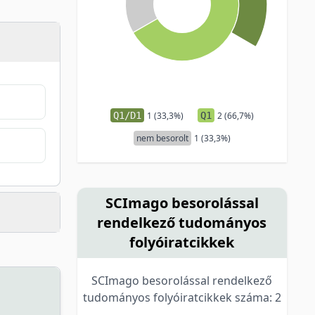
Q1/D1
1 (33,3%)
Q1
2 (66,7%)
nem besorolt
1 (33,3%)
SCImago besorolással
rendelkező tudományos
folyóiratcikkek
SCImago besorolással rendelkező
tudományos folyóiratcikkek száma: 2