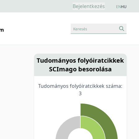
Bejelentkezés
EN
HU
Keresés
am
Tudományos folyóiratcikkek
SCImago besorolása
Tudományos folyóiratcikkek száma:
3