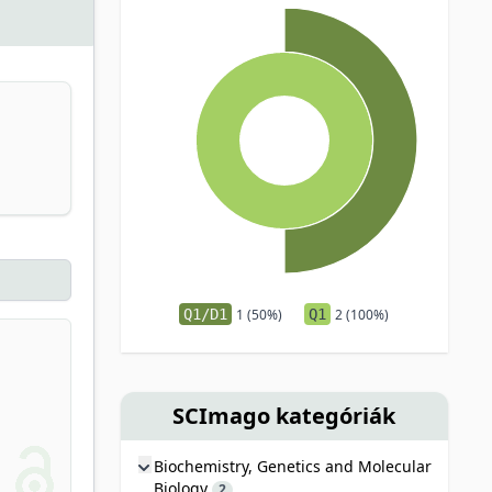
Q1/D1
1 (50%)
Q1
2 (100%)
SCImago kategóriák
Biochemistry, Genetics and Molecular
Biology
2