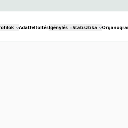
rofilok
Adatfeltöltés
Igénylés
Statisztika
Organogr