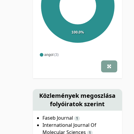
100.0%
angol
(3)
Közlemények megoszlása
folyóiratok szerint
Faseb Journal
1
International Journal Of
Molecular Sciences
1