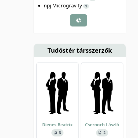
npj Microgravity
1
Tudóstér társszerzők
Dienes Beatrix
Csernoch László
3
2