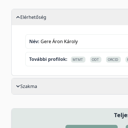
Elérhetőség
Név:
Gere Áron Károly
További profilok:
MTMT
ODT
ORCID
Szakma
Telje