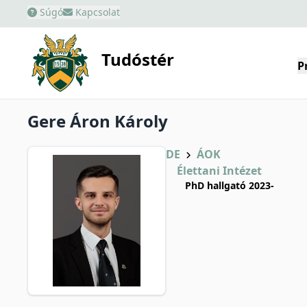
Súgó
Kapcsolat
Tudóstér
P
Gere Áron Károly
DE
ÁOK
Élettani Intézet
PhD hallgató 2023-