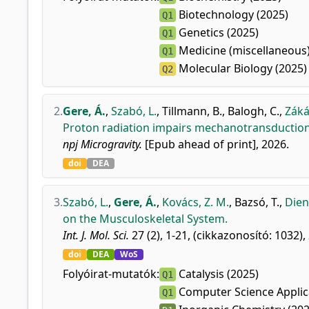
Biotechnology (2025)
Q1
Genetics (2025)
Q1
Medicine (miscellaneous)
Q1
Molecular Biology (2025)
Q2
2.
Gere, Á.
,
Szabó, L.
,
Tillmann, B.
,
Balogh, C.
,
Záká
Proton radiation impairs mechanotransduction
npj Microgravity.
[Epub ahead of print], 2026.
doi
DEA
3.
Szabó, L.
,
Gere, Á.
,
Kovács, Z. M.
,
Bazsó, T.
,
Dien
on the Musculoskeletal System.
Int. J. Mol. Sci.
27 (2), 1-21, (cikkazonosító: 1032),
doi
DEA
WoS
Folyóirat-mutatók:
Catalysis (2025)
Q1
Computer Science Applica
Q1