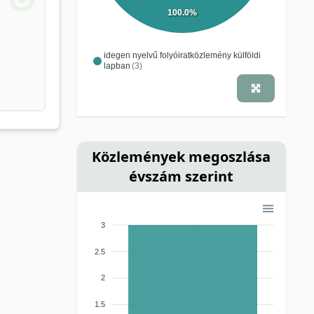
100.0%
idegen nyelvű folyóiratközlemény külföldi
lapban
(3)
Közlemények megoszlása
évszám szerint
3
2.5
2
1.5