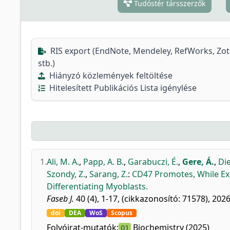
Tudóstér társszerzők
RIS export (EndNote, Mendeley, RefWorks, Zo
stb.)
Hiányzó közlemények feltöltése
Hitelesített Publikációs Lista igénylése
1.
Ali, M. A.
,
Papp, A. B.
,
Garabuczi, É.
,
Gere, Á.
,
Die
Szondy, Z.
,
Sarang, Z.
:
CD47 Promotes, While Exp
Differentiating Myoblasts.
Faseb J.
40 (4), 1-17, (cikkazonosító: 71578), 2026
doi
DEA
WoS
Scopus
Folyóirat-mutatók:
Biochemistry (2025)
Q1