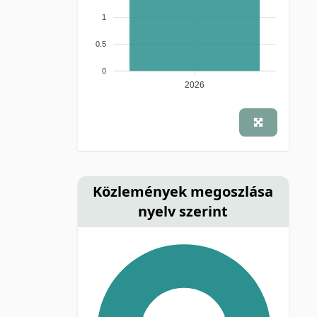
1
0.5
0
2026
Közlemények megoszlása
nyelv szerint