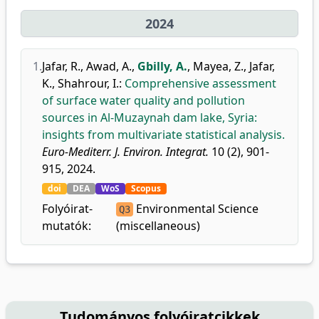
2024
1.
Jafar, R.
,
Awad, A.
,
Gbilly, A.
,
Mayea, Z.
,
Jafar,
K.
,
Shahrour, I.
:
Comprehensive assessment
of surface water quality and pollution
sources in Al-Muzaynah dam lake, Syria:
insights from multivariate statistical analysis.
Euro-Mediterr. J. Environ. Integrat.
10 (2), 901-
915, 2024.
doi
DEA
WoS
Scopus
Folyóirat-
Environmental Science
Q3
mutatók:
(miscellaneous)
Tudományos folyóiratcikkek