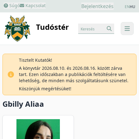
Súgó
Kapcsolat
Bejelentkezés
EN
HU
Tudóstér
Keresés
menu
Tisztelt Kutatók!
A könyvtár 2026.08.10. és 2026.08.16. között zárva
tart. Ezen időszakban a publikációk feltöltésére van
lehetőség, de minden más szolgáltatásunk szünetel.
Köszönjük megértésüket!
Gbilly Aliaa