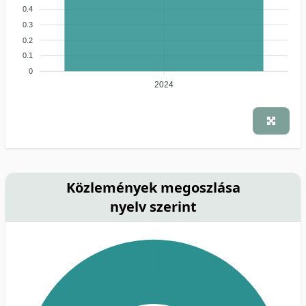
0.4
0.3
0.2
0.1
0
2024
Közlemények megoszlása
nyelv szerint