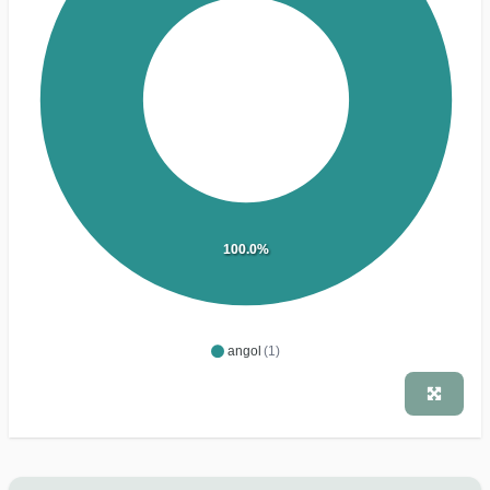
100.0%
angol
(1)