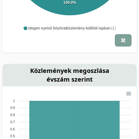
100.0%
idegen nyelvű folyóiratközlemény külföldi lapban
(1)
Közlemények megoszlása
évszám szerint
1
0.9
0.8
0.7
0.6
0.5