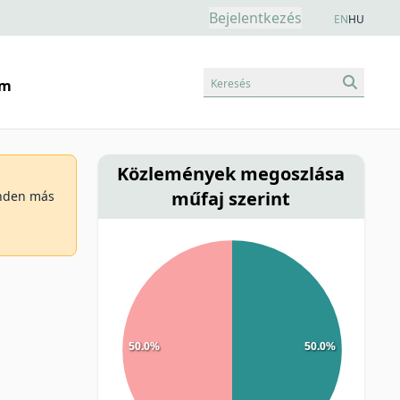
Bejelentkezés
EN
HU
Keresés
am
Közlemények megoszlása
műfaj szerint
minden más
50.0%
50.0%