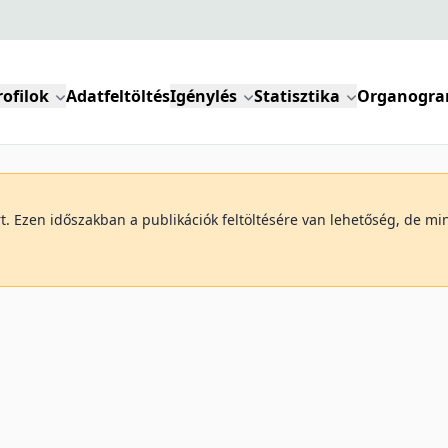
rofilok
Adatfeltöltés
Igénylés
Statisztika
Organogr
art. Ezen időszakban a publikációk feltöltésére van lehetőség, de 