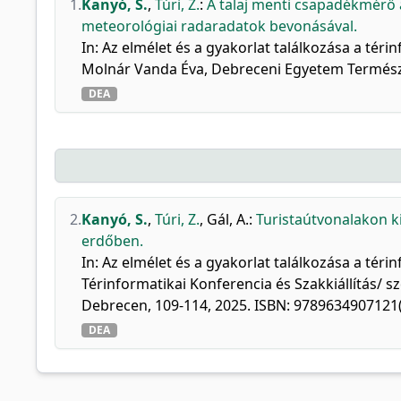
1.
Kanyó, S.
,
Túri, Z.
:
A talaj menti csapadékmérő 
meteorológiai radaradatok bevonásával.
In: Az elmélet és a gyakorlat találkozása a téri
Molnár Vanda Éva, Debreceni Egyetem Termész
DEA
2.
Kanyó, S.
,
Túri, Z.
,
Gál, A.
:
Turistaútvonalakon ki
erdőben.
In: Az elmélet és a gyakorlat találkozása a té
Térinformatikai Konferencia és Szakkiállítás/ 
Debrecen, 109-114, 2025. ISBN: 9789634907121(
DEA