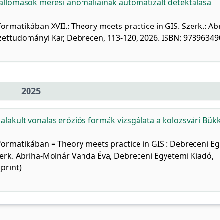
állomások mérési anomáliáinak automatizált detektálása
nformatikában XVII.: Theory meets practice in GIS. Szerk.: Ab
ettudományi Kar, Debrecen, 113-120, 2026. ISBN: 9789634
2025
alakult vonalas eróziós formák vizsgálata a kolozsvári Bükk
rinformatikában = Theory meets practice in GIS : Debreceni 
szerk. Abriha-Molnár Vanda Éva, Debreceni Egyetemi Kiadó,
print)