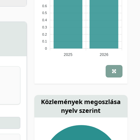
0.6
0.5
0.4
0.3
0.2
0.1
0
2025
2026
Közlemények megoszlása
nyelv szerint