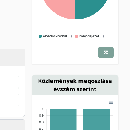
előadáskivonat
(1)
könyvfejezet
(1)
Közlemények megoszlása
évszám szerint
1
0.9
0.8
0.7