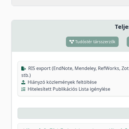
Telje
Tudóstér társszerzők
RIS export (EndNote, Mendeley, RefWorks, Zo
stb.)
Hiányzó közlemények feltöltése
Hitelesített Publikációs Lista igénylése