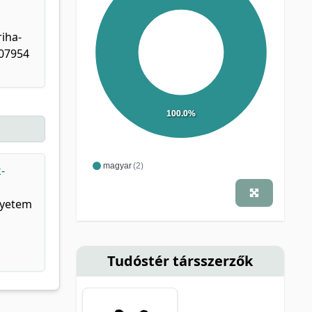
riha-
907954
100.0%
magyar
(2)
-
Egyetem
Tudóstér társszerzők