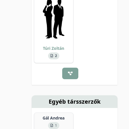
Túri Zoltán
2
Egyéb társszerzők
Gál Andrea
1