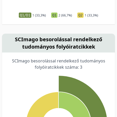
Q1/D1
1 (33,3%)
Q1
2 (66,7%)
Q2
1 (33,3%)
SCImago besorolással rendelkező
tudományos folyóiratcikkek
SCImago besorolással rendelkező tudományos
folyóiratcikkek száma: 3