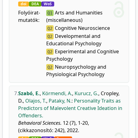
doi
DEA
WoS
Folyóirat-
Arts and Humanities
Q1
mutatók:
(miscellaneous)
Cognitive Neuroscience
Q2
Developmental and
Q2
Educational Psychology
Experimental and Cognitive
Q2
Psychology
Neuropsychology and
Q2
Physiological Psychology
7.
Szabó, E.
,
Körmendi, A.
,
Kurucz, G.
,
Cropley,
D.
,
Olajos, T.
,
Pataky, N.
:
Personality Traits as
Predictors of Malevolent Creative Ideation in
Offenders.
Behavioral Sciences.
12 (7), 1-20,
(cikkazonosító: 242), 2022.