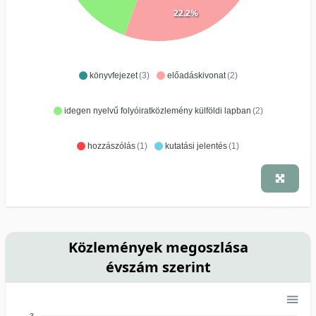
22.2%
könyvfejezet
(3)
előadáskivonat
(2)
idegen nyelvű folyóiratközlemény külföldi lapban
(2)
hozzászólás
(1)
kutatási jelentés
(1)
Közlemények megoszlása
évszám szerint
3