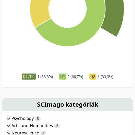
Q1/D1
1 (33,3%)
Q1
2 (66,7%)
Q2
1 (33,3%)
SCImago kategóriák
Psychology
3
Arts and Humanities
2
Neuroscience
2