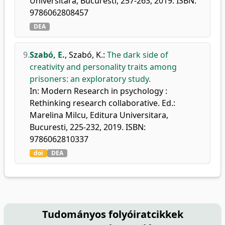
Universitara, Bucuresti, 257-263, 2019. ISBN:
9786062808457
DEA
9.
Szabó, E.
,
Szabó, K.
:
The dark side of
creativity and personality traits among
prisoners: an exploratory study.
In: Modern Research in psychology :
Rethinking research collaborative. Ed.:
Marelina Milcu, Editura Universitara,
Bucuresti, 225-232, 2019. ISBN:
9786062810337
doi
DEA
Tudományos folyóiratcikkek