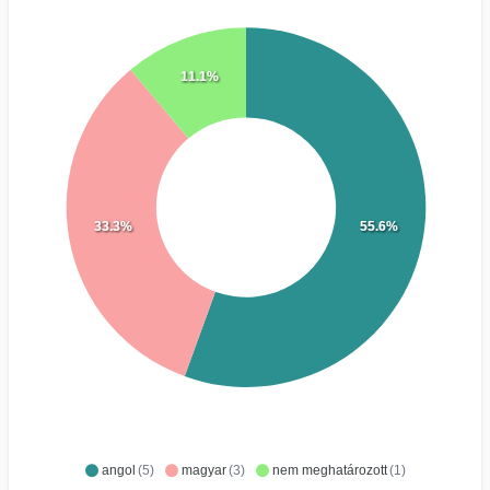
11.1%
33.3%
55.6%
angol
(5)
magyar
(3)
nem meghatározott
(1)