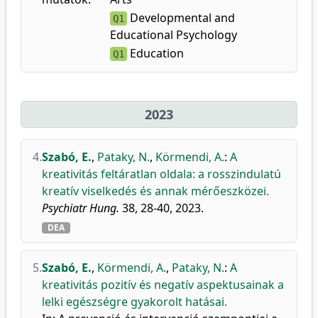
Developmental and
Q1
Educational Psychology
Education
Q1
2023
4.
Szabó, E.
,
Pataky, N.
,
Körmendi, A.
:
A
kreativitás feltáratlan oldala: a rosszindulatú
kreatív viselkedés és annak mérőeszközei.
Psychiatr Hung.
38, 28-40, 2023.
DEA
5.
Szabó, E.
,
Körmendi, A.
,
Pataky, N.
:
A
kreativitás pozitív és negatív aspektusainak a
lelki egészségre gyakorolt hatásai.