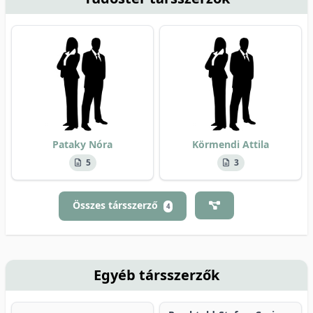
Pataky Nóra
Körmendi Attila
5
3
Összes társszerző
4
Egyéb társszerzők