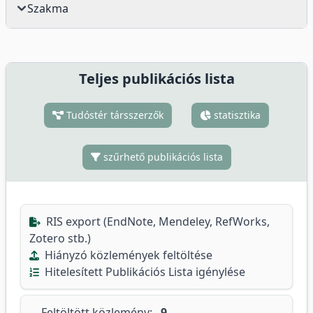
Szakma
Teljes publikációs lista
Tudóstér társszerzők
statisztika
szűrhető publikációs lista
RIS export (EndNote, Mendeley, RefWorks,
Zotero stb.)
Hiányzó közlemények feltöltése
Hitelesített Publikációs Lista igénylése
Feltöltött közlemény:
9