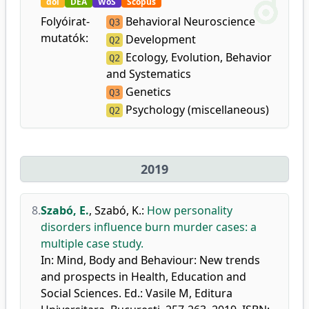
doi
DEA
WoS
Scopus
Folyóirat-
Behavioral Neuroscience
Q3
mutatók:
Development
Q2
Ecology, Evolution, Behavior
Q2
and Systematics
Genetics
Q3
Psychology (miscellaneous)
Q2
2019
8.
Szabó, E.
,
Szabó, K.
:
How personality
disorders influence burn murder cases: a
multiple case study.
In: Mind, Body and Behaviour: New trends
and prospects in Health, Education and
Social Sciences. Ed.: Vasile M, Editura