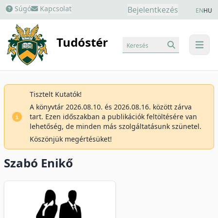
Súgó
Kapcsolat
Bejelentkezés
EN
HU
Tudóstér
Keresés
menu
Tisztelt Kutatók!
A könyvtár 2026.08.10. és 2026.08.16. között zárva
tart. Ezen időszakban a publikációk feltöltésére van
lehetőség, de minden más szolgáltatásunk szünetel.
Köszönjük megértésüket!
Szabó Enikő