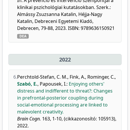
In: A prevenció és intervenció szempontjai a
klinikai pszichológiai kutatásokban. Szerk.:
Almássy Zsuzsanna Katalin, Héjja-Nagy
Katalin, Debreceni Egyetemi Kiadó,
Debrecen, 79-88, 2023. ISBN: 9789636150921
DEA
2022
6.
Perchtold-Stefan, C. M.
,
Fink, A.
,
Rominger, C.
,
Szabó, E.
,
Papousek, I.
:
Enjoying others'
distress and indifferent to threat?: Changes
in prefrontal-posterior coupling during
social-emotional processing are linked to
malevolent creativity.
Brain Cogn.
163, 1-10, (cikkazonosító: 105913),
2022.