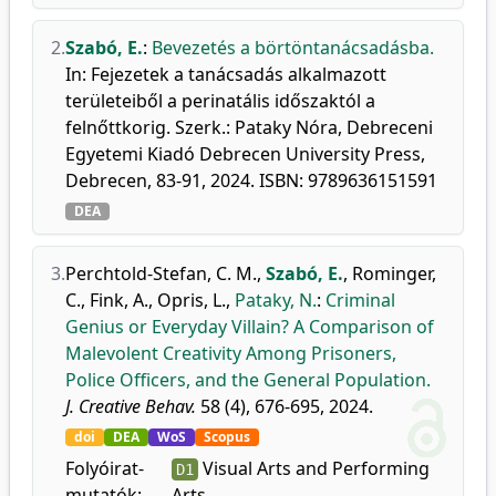
2.
Szabó, E.
:
Bevezetés a börtöntanácsadásba.
In: Fejezetek a tanácsadás alkalmazott
területeiből a perinatális időszaktól a
felnőttkorig. Szerk.: Pataky Nóra, Debreceni
Egyetemi Kiadó Debrecen University Press,
Debrecen, 83-91, 2024. ISBN: 9789636151591
DEA
3.
Perchtold-Stefan, C. M.
,
Szabó, E.
,
Rominger,
C.
,
Fink, A.
,
Opris, L.
,
Pataky, N.
:
Criminal
Genius or Everyday Villain? A Comparison of
Malevolent Creativity Among Prisoners,
Police Officers, and the General Population.
J. Creative Behav.
58 (4), 676-695, 2024.
doi
DEA
WoS
Scopus
Folyóirat-
Visual Arts and Performing
D1
mutatók:
Arts