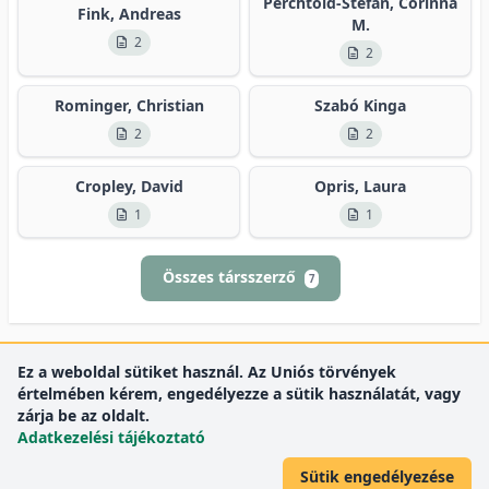
Perchtold-Stefan, Corinna
Fink, Andreas
M.
2
2
Rominger, Christian
Szabó Kinga
2
2
Cropley, David
Opris, Laura
1
1
Összes társszerző
7
Ez a weboldal sütiket használ. Az Uniós törvények
értelmében kérem, engedélyezze a sütik használatát, vagy
zárja be az oldalt.
Adatkezelési tájékoztató
Sütik engedélyezése