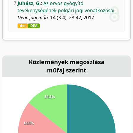
7.
Juhász, G.
:
Az orvos gyógyító
tevékenységének polgári jogi vonatkozásai.
Debr. jogi műh.
14 (3-4), 28-42, 2017.
doi
DEA
Közlemények megoszlása
műfaj szerint
14.3%
14.3%