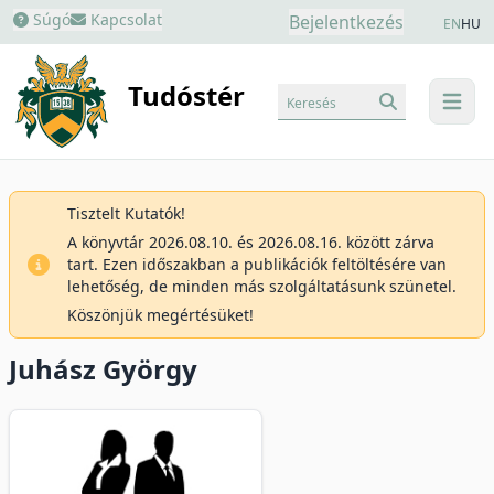
Súgó
Kapcsolat
Bejelentkezés
EN
HU
Tudóstér
Keresés
menu
Tisztelt Kutatók!
A könyvtár 2026.08.10. és 2026.08.16. között zárva
tart. Ezen időszakban a publikációk feltöltésére van
lehetőség, de minden más szolgáltatásunk szünetel.
Köszönjük megértésüket!
Juhász György