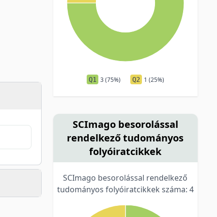
Q1
3 (75%)
Q2
1 (25%)
SCImago besorolással
rendelkező tudományos
folyóiratcikkek
SCImago besorolással rendelkező
tudományos folyóiratcikkek száma: 4