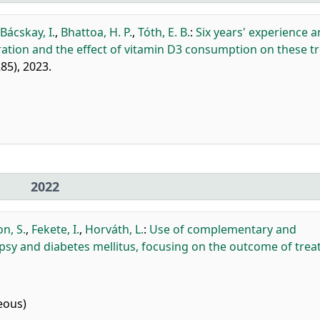
Bácskay, I.
,
Bhattoa, H. P.
,
Tóth, E. B.
:
Six years' experience 
ation and the effect of vitamin D3 consumption on these t
85), 2023.
2022
n, S.
,
Fekete, I.
,
Horváth, L.
:
Use of complementary and
psy and diabetes mellitus, focusing on the outcome of trea
eous)