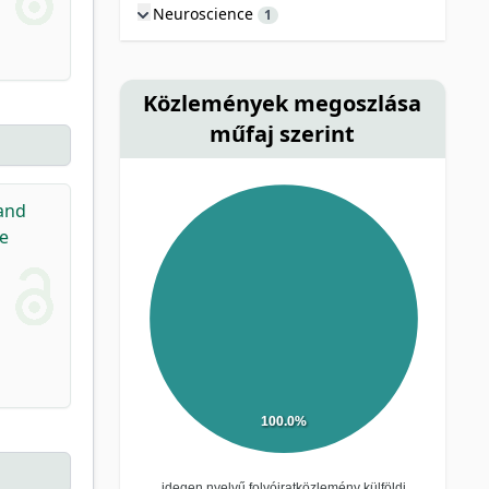
Neuroscience
1
Közlemények megoszlása
műfaj szerint
and
ce
100.0%
idegen nyelvű folyóiratközlemény külföldi