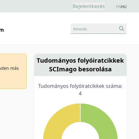
Bejelentkezés
EN
HU
Keresés
am
Tudományos folyóiratcikkek
SCImago besorolása
minden más
Tudományos folyóiratcikkek száma:
4