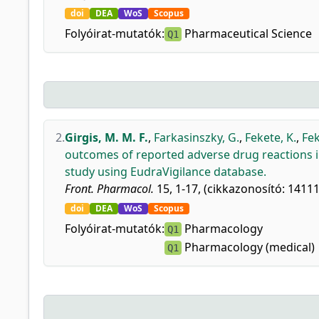
doi
DEA
WoS
Scopus
Folyóirat-mutatók:
Pharmaceutical Science
Q1
2.
Girgis, M. M. F.
,
Farkasinszky, G.
,
Fekete, K.
,
Fek
outcomes of reported adverse drug reactions i
study using EudraVigilance database.
Front. Pharmacol.
15, 1-17, (cikkazonosító: 14111
doi
DEA
WoS
Scopus
Folyóirat-mutatók:
Pharmacology
Q1
Pharmacology (medical)
Q1