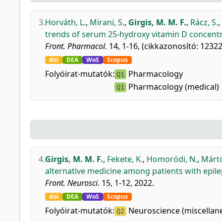
3.
Horváth, L.
,
Mirani, S.
,
Girgis, M. M. F.
,
Rácz, S.
,
trends of serum 25-hydroxy vitamin D concentr
Front. Pharmacol.
14, 1-16, (cikkazonosító: 12322
doi
DEA
WoS
Scopus
Folyóirat-mutatók:
Pharmacology
Q1
Pharmacology (medical)
Q1
4.
Girgis, M. M. F.
,
Fekete, K.
,
Homoródi, N.
,
Márto
alternative medicine among patients with epile
Front. Neurosci.
15, 1-12, 2022.
doi
DEA
WoS
Scopus
Folyóirat-mutatók:
Neuroscience (miscellan
Q2