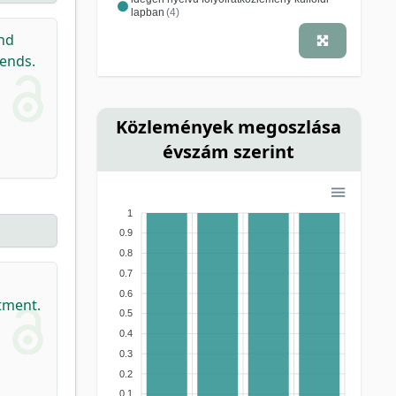
lapban
(4)
and
rends.
Közlemények megoszlása
évszám szerint
1
0.9
0.8
0.7
0.6
tment.
0.5
0.4
0.3
0.2
0.1