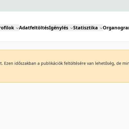
rofilok
Adatfeltöltés
Igénylés
Statisztika
Organogr
art. Ezen időszakban a publikációk feltöltésére van lehetőség, de 