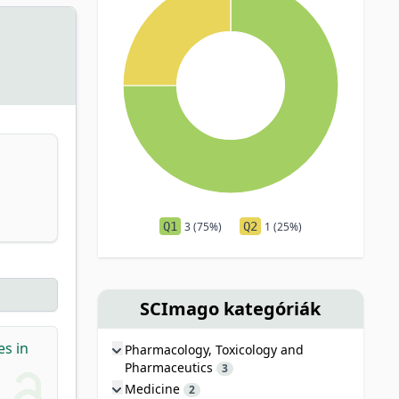
Q1
3 (75%)
Q2
1 (25%)
SCImago kategóriák
es in
Pharmacology, Toxicology and
Pharmaceutics
3
Medicine
2