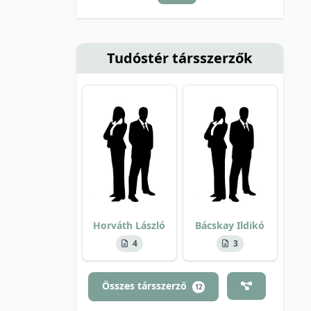
Tudóstér társszerzők
Horváth László
Bácskay Ildikó
4
3
Összes társszerző
12