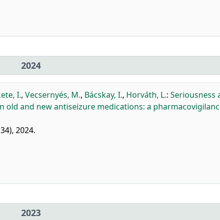
2024
ete, I.
,
Vecsernyés, M.
,
Bácskay, I.
,
Horváth, L.
:
Seriousness 
n old and new antiseizure medications: a pharmacovigilan
34), 2024.
2023