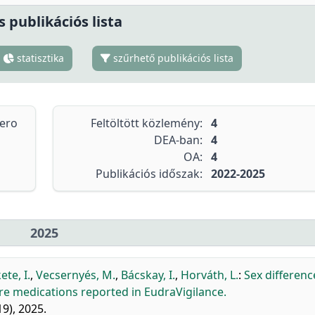
s publikációs lista
statisztika
szűrhető publikációs lista
tero
Feltöltött közlemény:
4
DEA-ban:
4
OA:
4
Publikációs időszak:
2022-2025
2025
ete, I.
,
Vecsernyés, M.
,
Bácskay, I.
,
Horváth, L.
:
Sex differenc
re medications reported in EudraVigilance.
9), 2025.