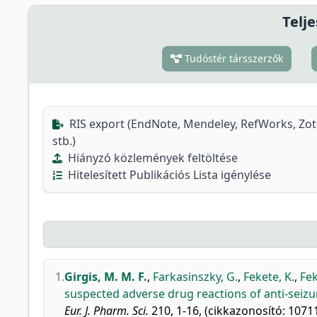
Telje
Tudóstér társszerzők
RIS export (EndNote, Mendeley, RefWorks, Zo
stb.)
Hiányzó közlemények feltöltése
Hitelesített Publikációs Lista igénylése
1.
Girgis, M. M. F.
,
Farkasinszky, G.
,
Fekete, K.
,
Fek
suspected adverse drug reactions of anti-seizu
Eur. J. Pharm. Sci.
210, 1-16, (cikkazonosító: 10711