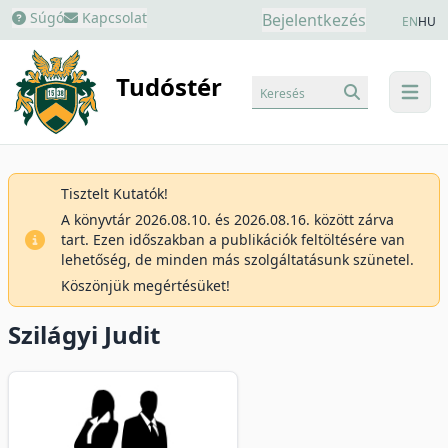
Súgó
Kapcsolat
Bejelentkezés
EN
HU
Tudóstér
Keresés
menu
Tisztelt Kutatók!
A könyvtár 2026.08.10. és 2026.08.16. között zárva
tart. Ezen időszakban a publikációk feltöltésére van
lehetőség, de minden más szolgáltatásunk szünetel.
Köszönjük megértésüket!
Szilágyi Judit