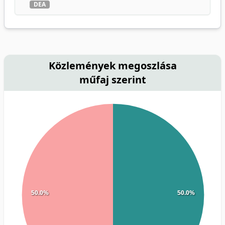
DEA
Közlemények megoszlása
műfaj szerint
50.0%
50.0%