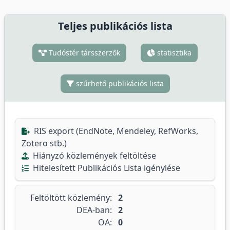
Teljes publikációs lista
Tudóstér társszerzők
statisztika
szűrhető publikációs lista
RIS export (EndNote, Mendeley, RefWorks,
Zotero stb.)
Hiányzó közlemények feltöltése
Hitelesített Publikációs Lista igénylése
Feltöltött közlemény:
2
DEA-ban:
2
OA:
0