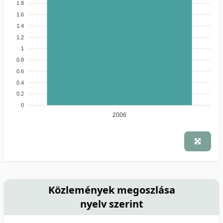
1.8
1.6
1.4
1.2
1
0.8
0.6
0.4
0.2
0
2006
Közlemények megoszlása
nyelv szerint