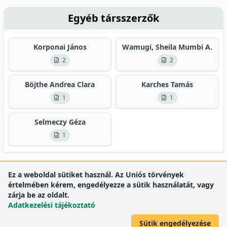
Egyéb társszerzők
Korponai János
Wamugi, Sheila Mumbi A.
2
2
Böjthe Andrea Clara
Karches Tamás
1
1
Selmeczy Géza
1
Ez a weboldal sütiket használ. Az Uniós törvények
értelmében kérem, engedélyezze a sütik használatát, vagy
zárja be az oldalt.
Adatkezelési tájékoztató
Sütik engedélyezése