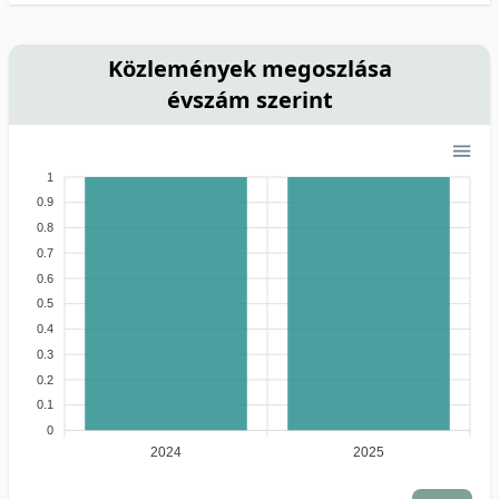
Közlemények megoszlása
évszám szerint
1
0.9
0.8
0.7
0.6
0.5
0.4
0.3
0.2
0.1
0
2024
2025