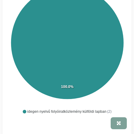
100.0%
idegen nyelvű folyóiratközlemény külföldi lapban
(2)