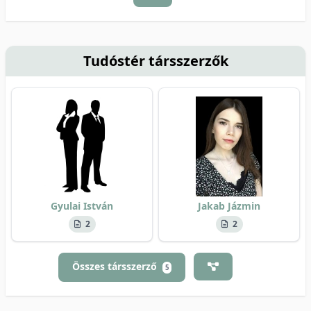
Tudóstér társszerzők
Gyulai István
Jakab Jázmin
2
2
Összes társszerző
5