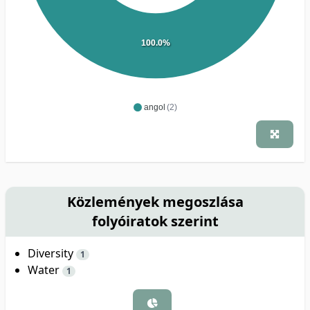
100.0%
angol
(2)
Közlemények megoszlása
folyóiratok szerint
Diversity
1
Water
1