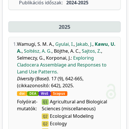
Publikációs időszak:
2024-2025
2025
1.
Wamugi, S. M. A.
,
Gyulai, I.
,
Jakab, J.
,
Kawu, U.
A.
,
Soltész, A. G.
,
Böjthe, A. C.
,
Sajtos, Z.
,
Selmeczy, G.
,
Korponai, J.
:
Exploring
Cladocera Assemblage and Responses to
Land Use Patterns.
Diversity (Basel).
17 (9), 642-665,
(cikkazonosító: 642), 2025.
doi
DEA
WoS
Scopus
Folyóirat-
Agricultural and Biological
Q1
mutatók:
Sciences (miscellaneous)
Ecological Modeling
Q2
Ecology
Q2