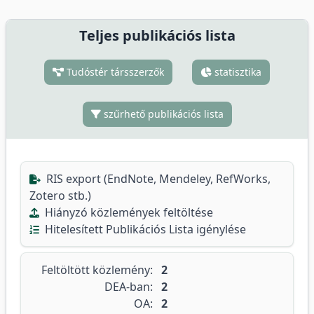
Teljes publikációs lista
Tudóstér társszerzők
statisztika
szűrhető publikációs lista
RIS export (EndNote, Mendeley, RefWorks,
Zotero stb.)
Hiányzó közlemények feltöltése
Hitelesített Publikációs Lista igénylése
Feltöltött közlemény:
2
DEA-ban:
2
OA:
2