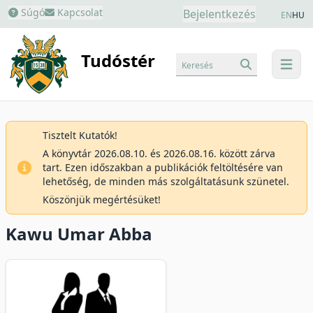
Súgó
Kapcsolat
Bejelentkezés
EN
HU
Tudóstér
Keresés
menu
Tisztelt Kutatók!
A könyvtár 2026.08.10. és 2026.08.16. között zárva
tart. Ezen időszakban a publikációk feltöltésére van
lehetőség, de minden más szolgáltatásunk szünetel.
Köszönjük megértésüket!
Kawu Umar Abba