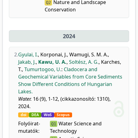
Nature and Landscape
Q2
Conservation
2024
2.
Gyulai, I.
,
Korponai, J.
,
Wamugi, S. M. A.
,
Jakab, J.
,
Kawu, U. A.
,
Soltész, A. G.
,
Karches,
T.
,
Tumurtogoo, U.
:
Cladocera and
Geochemical Variables from Core Sediments
Show Different Conditions of Hungarian
Lakes.
Water.
16 (9), 1-12, (cikkazonosító: 1310),
2024.
doi
DEA
WoS
Scopus
Folyóirat-
Water Science and
Q1
mutatók:
Technology