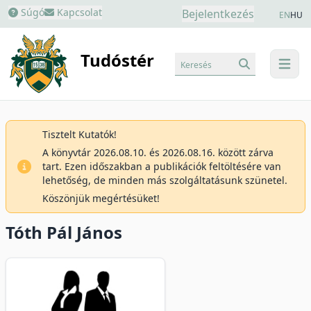
Súgó
Kapcsolat
Bejelentkezés
EN
HU
Tudóstér
Keresés
menu
Tisztelt Kutatók!
A könyvtár 2026.08.10. és 2026.08.16. között zárva
tart. Ezen időszakban a publikációk feltöltésére van
lehetőség, de minden más szolgáltatásunk szünetel.
Köszönjük megértésüket!
Tóth Pál János