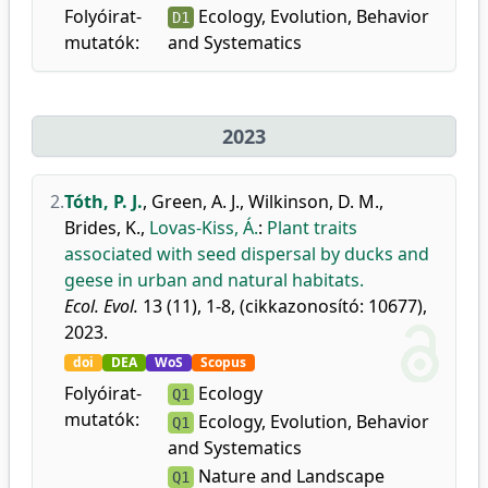
Folyóirat-
Ecology, Evolution, Behavior
D1
mutatók:
and Systematics
2023
2.
Tóth, P. J.
,
Green, A. J.
,
Wilkinson, D. M.
,
Brides, K.
,
Lovas-Kiss, Á.
:
Plant traits
associated with seed dispersal by ducks and
geese in urban and natural habitats.
Ecol. Evol.
13 (11), 1-8, (cikkazonosító: 10677),
2023.
doi
DEA
WoS
Scopus
Folyóirat-
Ecology
Q1
mutatók:
Ecology, Evolution, Behavior
Q1
and Systematics
Nature and Landscape
Q1