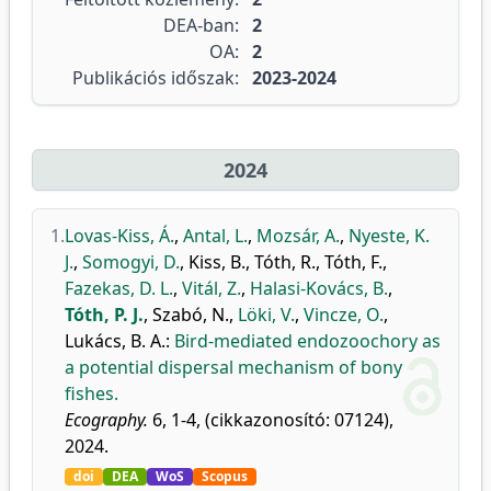
DEA-ban:
2
OA:
2
Publikációs időszak:
2023-2024
2024
1.
Lovas-Kiss, Á.
,
Antal, L.
,
Mozsár, A.
,
Nyeste, K.
J.
,
Somogyi, D.
,
Kiss, B.
,
Tóth, R.
,
Tóth, F.
,
Fazekas, D. L.
,
Vitál, Z.
,
Halasi-Kovács, B.
,
Tóth, P. J.
,
Szabó, N.
,
Löki, V.
,
Vincze, O.
,
Lukács, B. A.
:
Bird-mediated endozoochory as
a potential dispersal mechanism of bony
fishes.
Ecography.
6, 1-4, (cikkazonosító: 07124),
2024.
doi
DEA
WoS
Scopus