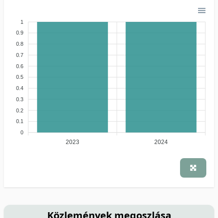
1
0.9
0.8
0.7
0.6
0.5
0.4
0.3
0.2
0.1
0
2023
2024
Közlemények megoszlása