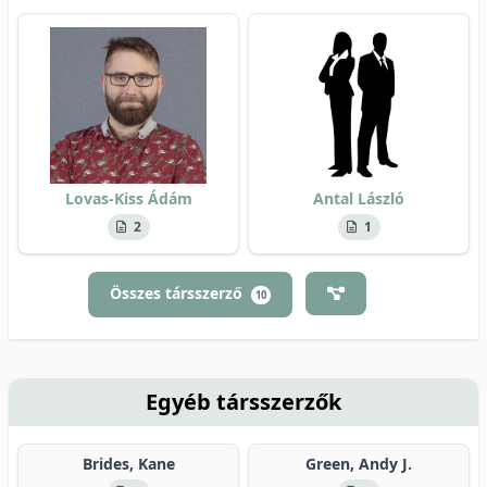
Lovas-Kiss Ádám
Antal László
2
1
Összes társszerző
10
Egyéb társszerzők
Brides, Kane
Green, Andy J.