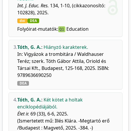
Int. J. Educ. Res.
134, 1-10, (cikkazonosító:
102828), 2025.
doi
DEA
Folyóirat-mutatók:
Education
Q1
3.
Tóth, G. A.
:
Hiányzó karakterek.
In: Vigyázok a trombitára / Waldhauser
Teréz; szerk. Tóth Gábor Attila, Oriold és
Társai Kft., Budapest, 125-168, 2025. ISBN:
9789636690250
DEA
4.
Tóth, G. A.
:
Két kötet a holtak
enciklopédiájából.
Élet ir.
69 (33), 6-6, 2025.
(Ismertetett mű: Illés Klára. -Megtartó erő
/Budapest : Magvető, 2025. -384. -)