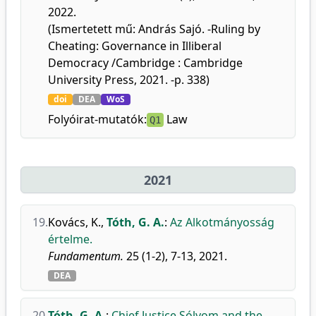
2022.
(Ismertetett mű: András Sajó. -Ruling by
Cheating: Governance in Illiberal
Democracy /Cambridge : Cambridge
University Press, 2021. -p. 338)
doi
DEA
WoS
Folyóirat-mutatók:
Law
Q1
2021
19.
Kovács, K.
,
Tóth, G. A.
:
Az Alkotmányosság
értelme.
Fundamentum.
25 (1-2), 7-13, 2021.
DEA
20.
Tóth, G. A.
:
Chief Justice Sólyom and the