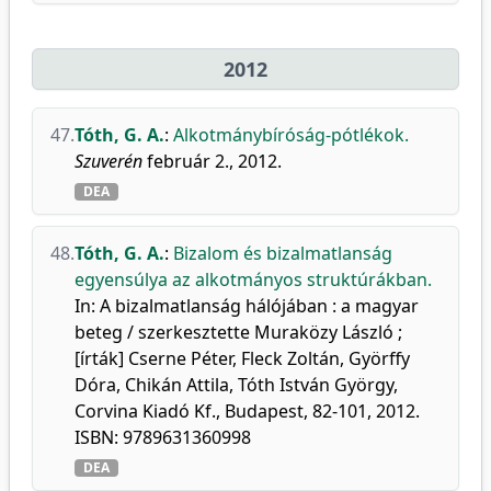
2012
47.
Tóth, G. A.
:
Alkotmánybíróság-pótlékok.
Szuverén
február 2., 2012.
DEA
48.
Tóth, G. A.
:
Bizalom és bizalmatlanság
egyensúlya az alkotmányos struktúrákban.
In: A bizalmatlanság hálójában : a magyar
beteg / szerkesztette Muraközy László ;
[írták] Cserne Péter, Fleck Zoltán, Györffy
Dóra, Chikán Attila, Tóth István György,
Corvina Kiadó Kf., Budapest, 82-101, 2012.
ISBN: 9789631360998
DEA