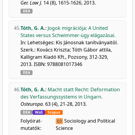
Ger. Law J.
14 (8), 1615-1626, 2013.
DEA
45.
Tóth, G. A.
:
Jogok migrációja: A United
States versus Schwimmer-ügy elágazásai.
In: Lehetséges: Kis Jánosnak tanítványaitól.
Szerk.: Kovács Kriszta; Tóth Gábor attila,
Kalligram Kiadó Kft., Pozsony, 312-329,
2013. ISBN: 9788081017346
DEA
46.
Tóth, G. A.
:
Macht statt Recht: Deformation
des Verfassungssystems in Ungarn.
Osteuropa.
63 (4), 21-28, 2013.
DEA
WoS
Scopus
Folyóirat-
Sociology and Political
Q3
mutatók:
Science