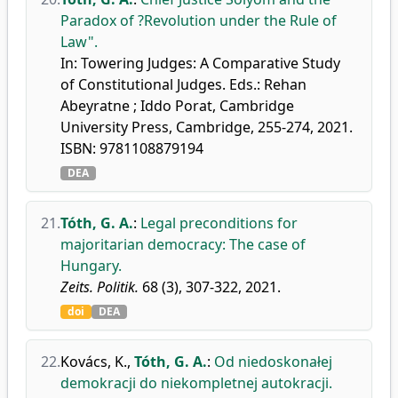
Paradox of ?Revolution under the Rule of
Law".
In: Towering Judges: A Comparative Study
of Constitutional Judges. Eds.: Rehan
Abeyratne ; Iddo Porat, Cambridge
University Press, Cambridge, 255-274, 2021.
ISBN: 9781108879194
DEA
21.
Tóth, G. A.
:
Legal preconditions for
majoritarian democracy: The case of
Hungary.
Zeits. Politik.
68 (3), 307-322, 2021.
doi
DEA
22.
Kovács, K.
,
Tóth, G. A.
:
Od niedoskonałej
demokracji do niekompletnej autokracji.