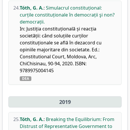
24.
Tóth, G. A.
:
Simulacrul constituțional:
curțile constituționale în democrații şi non?
democrații.
In: Justiția constituțională și reacția
societății: când soluțiile curților
constituționale se află în dezacord cu
opiniile majoritare din societate. Ed.:
Constitutional Court, Moldova, Arc,
ChiChisinau, 90-94, 2020. ISBN:
9789975004145
DEA
2019
25.
Tóth, G. A.
:
Breaking the Equilibrium: From
Distrust of Representative Government to