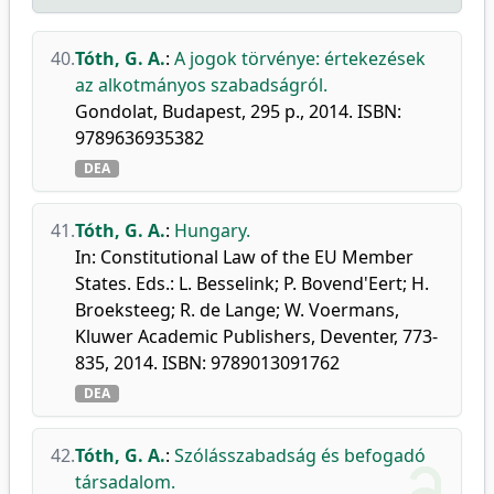
40.
Tóth, G. A.
:
A jogok törvénye: értekezések
az alkotmányos szabadságról.
Gondolat, Budapest, 295 p., 2014. ISBN:
9789636935382
DEA
41.
Tóth, G. A.
:
Hungary.
In: Constitutional Law of the EU Member
States. Eds.: L. Besselink; P. Bovend'Eert; H.
Broeksteeg; R. de Lange; W. Voermans,
Kluwer Academic Publishers, Deventer, 773-
835, 2014. ISBN: 9789013091762
DEA
42.
Tóth, G. A.
:
Szólásszabadság és befogadó
társadalom.