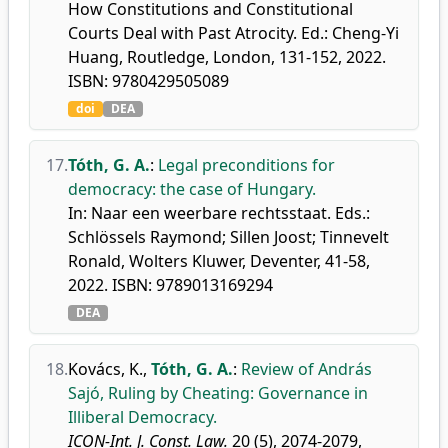
How Constitutions and Constitutional
Courts Deal with Past Atrocity. Ed.: Cheng-Yi
Huang, Routledge, London, 131-152, 2022.
ISBN: 9780429505089
doi
DEA
17.
Tóth, G. A.
:
Legal preconditions for
democracy: the case of Hungary.
In: Naar een weerbare rechtsstaat. Eds.:
Schlössels Raymond; Sillen Joost; Tinnevelt
Ronald, Wolters Kluwer, Deventer, 41-58,
2022. ISBN: 9789013169294
DEA
18.
Kovács, K.
,
Tóth, G. A.
:
Review of András
Sajó, Ruling by Cheating: Governance in
Illiberal Democracy.
ICON-Int. J. Const. Law.
20 (5), 2074-2079,