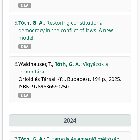
DEA
5.
Tóth, G. A.
:
Restoring constitutional
democracy in the conflict of laws: A new
model.
DEA
6.
Waldhauser, T.
,
Tóth, G. A.
:
Vigyázok a
trombitára.
Oriold és Társai Kft., Budapest, 194 p., 2025.
ISBN: 9789636690250
DEA
2024
7.
Tóth, G. A.
:
Eutanázia és egyenlő méltóság.