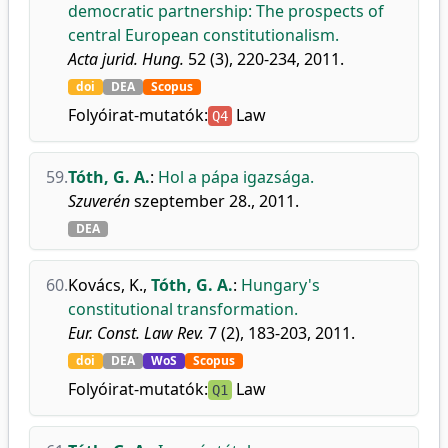
democratic partnership: The prospects of
central European constitutionalism.
Acta jurid. Hung.
52 (3), 220-234, 2011.
doi
DEA
Scopus
Folyóirat-mutatók:
Law
Q4
59.
Tóth, G. A.
:
Hol a pápa igazsága.
Szuverén
szeptember 28., 2011.
DEA
60.
Kovács, K.
,
Tóth, G. A.
:
Hungary's
constitutional transformation.
Eur. Const. Law Rev.
7 (2), 183-203, 2011.
doi
DEA
WoS
Scopus
Folyóirat-mutatók:
Law
Q1