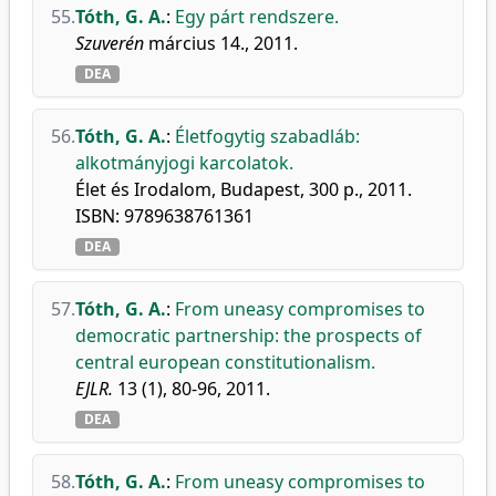
55.
Tóth, G. A.
:
Egy párt rendszere.
Szuverén
március 14., 2011.
DEA
56.
Tóth, G. A.
:
Életfogytig szabadláb:
alkotmányjogi karcolatok.
Élet és Irodalom, Budapest, 300 p., 2011.
ISBN: 9789638761361
DEA
57.
Tóth, G. A.
:
From uneasy compromises to
democratic partnership: the prospects of
central european constitutionalism.
EJLR.
13 (1), 80-96, 2011.
DEA
58.
Tóth, G. A.
:
From uneasy compromises to