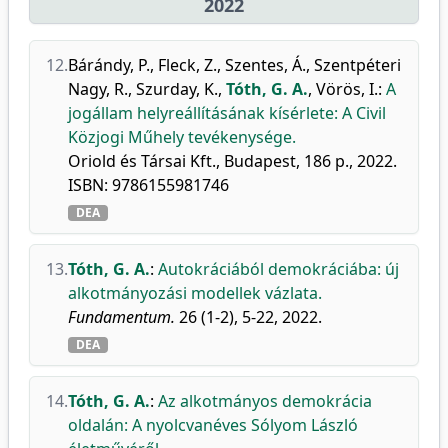
2022
12.
Bárándy, P.
,
Fleck, Z.
,
Szentes, Á.
,
Szentpéteri
Nagy, R.
,
Szurday, K.
,
Tóth, G. A.
,
Vörös, I.
:
A
jogállam helyreállításának kísérlete: A Civil
Közjogi Műhely tevékenysége.
Oriold és Társai Kft., Budapest, 186 p., 2022.
ISBN: 9786155981746
DEA
13.
Tóth, G. A.
:
Autokráciából demokráciába: új
alkotmányozási modellek vázlata.
Fundamentum.
26 (1-2), 5-22, 2022.
DEA
14.
Tóth, G. A.
:
Az alkotmányos demokrácia
oldalán: A nyolcvanéves Sólyom László