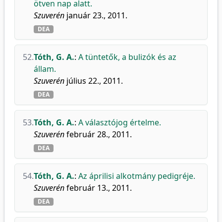
ötven nap alatt.
Szuverén
január 23., 2011.
DEA
52.
Tóth, G. A.
:
A tüntetők, a bulizók és az
állam.
Szuverén
július 22., 2011.
DEA
53.
Tóth, G. A.
:
A választójog értelme.
Szuverén
február 28., 2011.
DEA
54.
Tóth, G. A.
:
Az áprilisi alkotmány pedigréje.
Szuverén
február 13., 2011.
DEA