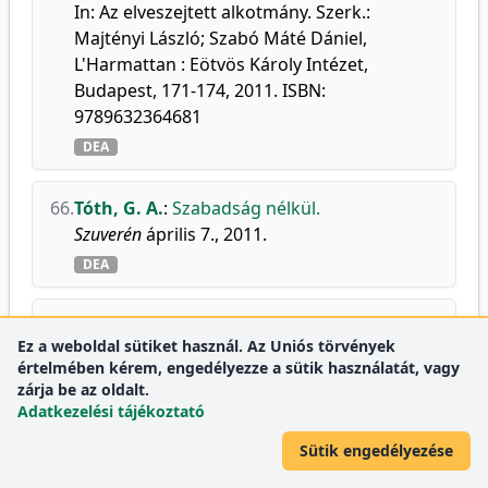
In: Az elveszejtett alkotmány. Szerk.:
Majtényi László; Szabó Máté Dániel,
L'Harmattan : Eötvös Károly Intézet,
Budapest, 171-174, 2011. ISBN:
9789632364681
DEA
66.
Tóth, G. A.
:
Szabadság nélkül.
Szuverén
április 7., 2011.
DEA
67.
Tóth, G. A.
:
Teherviselés.
Ez a weboldal sütiket használ. Az Uniós törvények
Szuverén
október 23., 2011.
értelmében kérem, engedélyezze a sütik használatát, vagy
DEA
zárja be az oldalt.
Adatkezelési tájékoztató
68.
Tóth, G. A.
:
Unequal protection: historical
Sütik engedélyezése
churches and Roma people in the