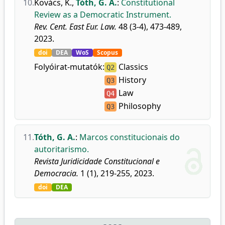
10.
Kovács, K.
,
Tóth, G. A.
:
Constitutional
Review as a Democratic Instrument.
Rev. Cent. East Eur. Law.
48 (3-4), 473-489,
2023.
doi
DEA
WoS
Scopus
Folyóirat-mutatók:
Classics
Q2
History
Q3
Law
Q4
Philosophy
Q3
11.
Tóth, G. A.
:
Marcos constitucionais do
autoritarismo.
Revista Juridicidade Constitucional e
Democracia.
1 (1), 219-255, 2023.
doi
DEA