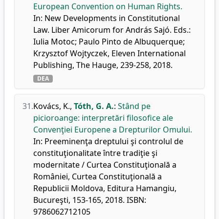
European Convention on Human Rights.
In: New Developments in Constitutional
Law. Liber Amicorum for András Sajó. Eds.:
Iulia Motoc; Paulo Pinto de Albuquerque;
Krzysztof Wojtyczek, Eleven International
Publishing, The Hauge, 239-258, 2018.
DEA
31.
Kovács, K.
,
Tóth, G. A.
:
Stând pe
picioroange: interpretări filosofice ale
Convenţiei Europene a Drepturilor Omului.
In: Preeminenţa dreptului şi controlul de
constituţionalitate între tradiţie şi
modernitate / Curtea Constituţională a
României, Curtea Constituţională a
Republicii Moldova, Editura Hamangiu,
Bucureşti, 153-165, 2018. ISBN:
9786062712105