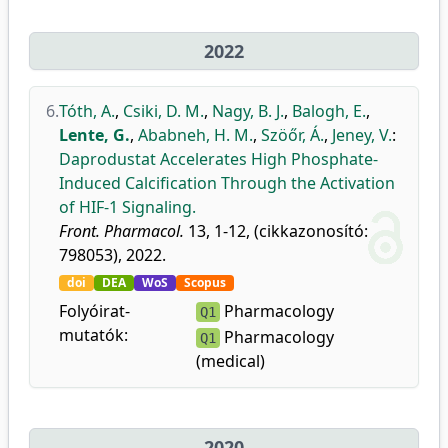
2022
6.
Tóth, A.
,
Csiki, D. M.
,
Nagy, B. J.
,
Balogh, E.
,
Lente, G.
,
Ababneh, H. M.
,
Szöőr, Á.
,
Jeney, V.
:
Daprodustat Accelerates High Phosphate-
Induced Calcification Through the Activation
of HIF-1 Signaling.
Front. Pharmacol.
13, 1-12, (cikkazonosító:
798053), 2022.
doi
DEA
WoS
Scopus
Folyóirat-
Pharmacology
Q1
mutatók:
Pharmacology
Q1
(medical)
2020