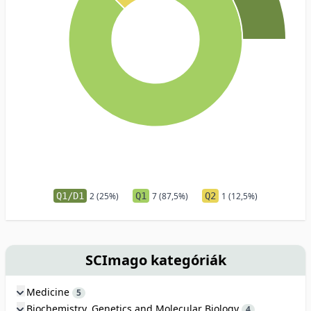
Q1/D1
2 (25%)
Q1
7 (87,5%)
Q2
1 (12,5%)
SCImago kategóriák
Medicine
5
Biochemistry, Genetics and Molecular Biology
4