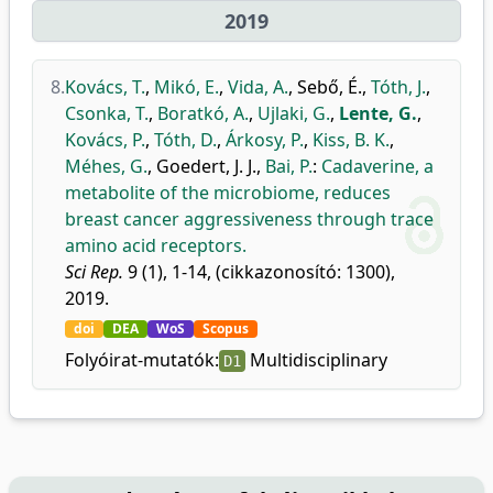
2019
8.
Kovács, T.
,
Mikó, E.
,
Vida, A.
,
Sebő, É.
,
Tóth, J.
,
Csonka, T.
,
Boratkó, A.
,
Ujlaki, G.
,
Lente, G.
,
Kovács, P.
,
Tóth, D.
,
Árkosy, P.
,
Kiss, B. K.
,
Méhes, G.
,
Goedert, J. J.
,
Bai, P.
:
Cadaverine, a
metabolite of the microbiome, reduces
breast cancer aggressiveness through trace
amino acid receptors.
Sci Rep.
9 (1), 1-14, (cikkazonosító: 1300),
2019.
doi
DEA
WoS
Scopus
Folyóirat-mutatók:
Multidisciplinary
D1