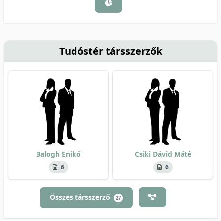
Tudóstér társszerzők
Balogh Enikő
Csiki Dávid Máté
6
6
Összes társszerző
27