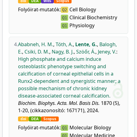
doi
DEA
WoS
Scopus
Folyóirat-mutatók:
Cell Biology
Q2
Clinical Biochemistry
Q1
Physiology
Q1
4.
Ababneh, H. M.
,
Tóth, A.
,
Lente, G.
,
Balogh,
E.
,
Csiki, D. M.
,
Nagy, B. J.
,
Szöőr, Á.
,
Jeney, V.
:
High phosphate and calcium induce
osteoblastic phenotype switching and
calcification of corneal epithelial cells in a
Runx2-dependent and synergistic manner; a
possible mechanism of chronic kidney
disease-associated corneal calcification.
Biochim. Biophys. Acta. Mol. Basis Dis.
1870 (5),
1-20, (cikkazonosító: 167171), 2024.
doi
DEA
Scopus
Folyóirat-mutatók:
Molecular Biology
Q1
Molecular Medicine
Q1