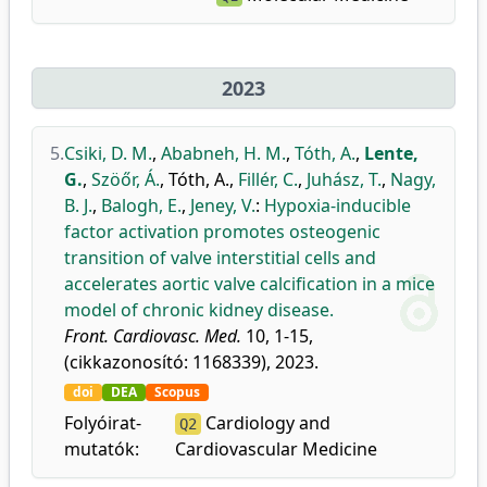
2023
5.
Csiki, D. M.
,
Ababneh, H. M.
,
Tóth, A.
,
Lente,
G.
,
Szöőr, Á.
,
Tóth, A.
,
Fillér, C.
,
Juhász, T.
,
Nagy,
B. J.
,
Balogh, E.
,
Jeney, V.
:
Hypoxia-inducible
factor activation promotes osteogenic
transition of valve interstitial cells and
accelerates aortic valve calcification in a mice
model of chronic kidney disease.
Front. Cardiovasc. Med.
10, 1-15,
(cikkazonosító: 1168339), 2023.
doi
DEA
Scopus
Folyóirat-
Cardiology and
Q2
mutatók:
Cardiovascular Medicine