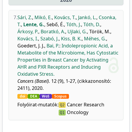
7.
Sári, Z.
,
Mikó, E.
,
Kovács, T.
,
Jankó, L.
,
Csonka,
T.
,
Lente, G.
,
Sebő, É.
,
Tóth, J.
,
Tóth, D.
,
Árkosy, P.
,
Boratkó, A.
,
Ujlaki, G.
,
Török, M.
,
Kovács, I.
,
Szabó, J.
,
Kiss, B. K.
,
Méhes, G.
,
Goedert, J. J.
,
Bai, P.
:
Indolepropionic Acid, a
Metabolite of the Microbiome, Has Cytostatic
Properties in Breast Cancer by Activating
AHR and PXR Receptors and Inducing
Oxidative Stress.
Cancers (Basel).
12 (9), 1-27, (cikkazonosító:
2411), 2020.
doi
DEA
WoS
Scopus
Folyóirat-mutatók:
Cancer Research
Q2
Oncology
Q1