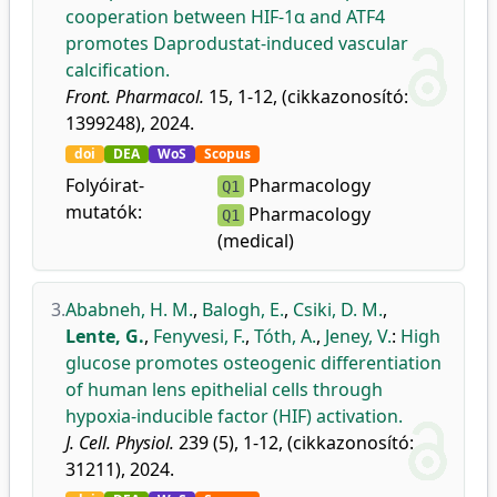
cooperation between HIF-1α and ATF4
promotes Daprodustat-induced vascular
calcification.
Front. Pharmacol.
15, 1-12, (cikkazonosító:
1399248), 2024.
doi
DEA
WoS
Scopus
Folyóirat-
Pharmacology
Q1
mutatók:
Pharmacology
Q1
(medical)
3.
Ababneh, H. M.
,
Balogh, E.
,
Csiki, D. M.
,
Lente, G.
,
Fenyvesi, F.
,
Tóth, A.
,
Jeney, V.
:
High
glucose promotes osteogenic differentiation
of human lens epithelial cells through
hypoxia-inducible factor (HIF) activation.
J. Cell. Physiol.
239 (5), 1-12, (cikkazonosító:
31211), 2024.