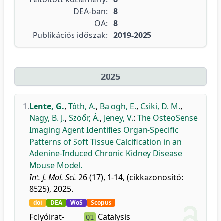
DEA-ban:
8
OA:
8
Publikációs időszak:
2019-2025
2025
1.
Lente, G.
,
Tóth, A.
,
Balogh, E.
,
Csiki, D. M.
,
Nagy, B. J.
,
Szöőr, Á.
,
Jeney, V.
:
The OsteoSense
Imaging Agent Identifies Organ-Specific
Patterns of Soft Tissue Calcification in an
Adenine-Induced Chronic Kidney Disease
Mouse Model.
Int. J. Mol. Sci.
26 (17), 1-14, (cikkazonosító:
8525), 2025.
doi
DEA
WoS
Scopus
Folyóirat-
Catalysis
Q1