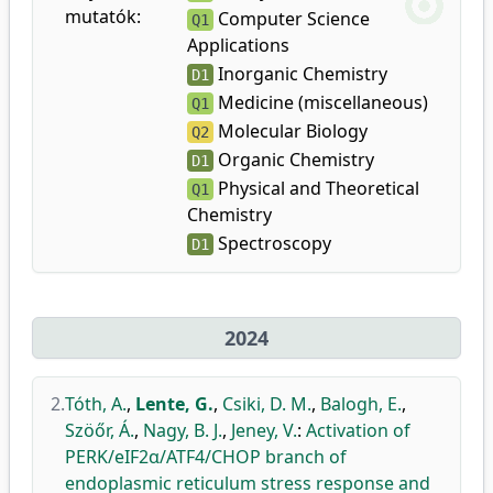
mutatók:
Computer Science
Q1
Applications
Inorganic Chemistry
D1
Medicine (miscellaneous)
Q1
Molecular Biology
Q2
Organic Chemistry
D1
Physical and Theoretical
Q1
Chemistry
Spectroscopy
D1
2024
2.
Tóth, A.
,
Lente, G.
,
Csiki, D. M.
,
Balogh, E.
,
Szöőr, Á.
,
Nagy, B. J.
,
Jeney, V.
:
Activation of
PERK/eIF2α/ATF4/CHOP branch of
endoplasmic reticulum stress response and