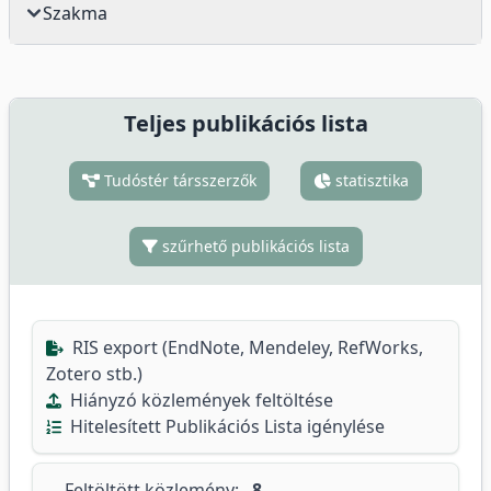
Szakma
Teljes publikációs lista
Tudóstér társszerzők
statisztika
szűrhető publikációs lista
RIS export (EndNote, Mendeley, RefWorks,
Zotero stb.)
Hiányzó közlemények feltöltése
Hitelesített Publikációs Lista igénylése
Feltöltött közlemény:
8