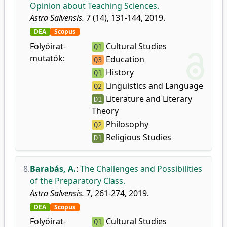
Opinion about Teaching Sciences.
Astra Salvensis.
7 (14), 131-144, 2019.
DEA
Scopus
Folyóirat-
Cultural Studies
Q1
mutatók:
Education
Q3
History
Q1
Linguistics and Language
Q2
Literature and Literary
D1
Theory
Philosophy
Q2
Religious Studies
D1
8.
Barabás, A.
:
The Challenges and Possibilities
of the Preparatory Class.
Astra Salvensis.
7, 261-274, 2019.
DEA
Scopus
Folyóirat-
Cultural Studies
Q1