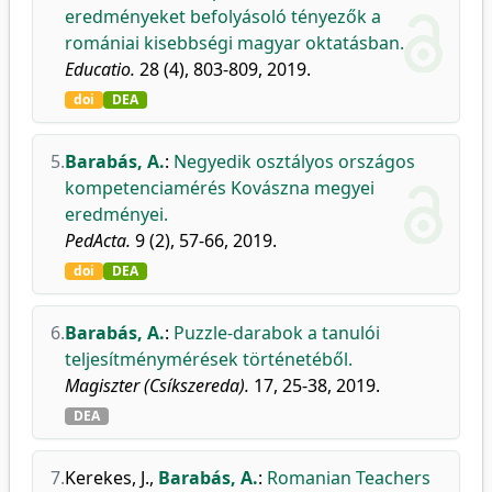
eredményeket befolyásoló tényezők a
romániai kisebbségi magyar oktatásban.
Educatio.
28 (4), 803-809, 2019.
doi
DEA
5.
Barabás, A.
:
Negyedik osztályos országos
kompetenciamérés Kovászna megyei
eredményei.
PedActa.
9 (2), 57-66, 2019.
doi
DEA
6.
Barabás, A.
:
Puzzle-darabok a tanulói
teljesítménymérések történetéből.
Magiszter (Csíkszereda).
17, 25-38, 2019.
DEA
7.
Kerekes, J.
,
Barabás, A.
:
Romanian Teachers