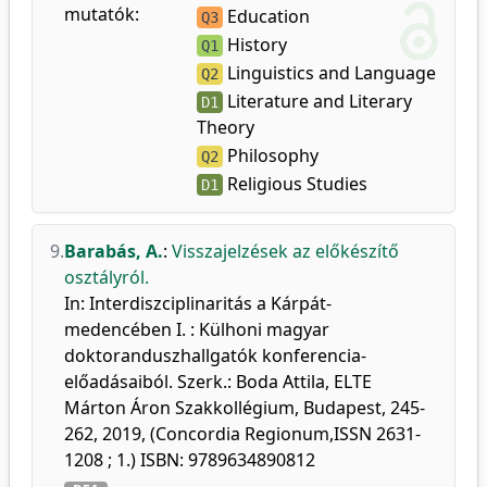
mutatók:
Education
Q3
History
Q1
Linguistics and Language
Q2
Literature and Literary
D1
Theory
Philosophy
Q2
Religious Studies
D1
9.
Barabás, A.
:
Visszajelzések az előkészítő
osztályról.
In: Interdiszciplinaritás a Kárpát-
medencében I. : Külhoni magyar
doktoranduszhallgatók konferencia-
előadásaiból. Szerk.: Boda Attila, ELTE
Márton Áron Szakkollégium, Budapest, 245-
262, 2019, (Concordia Regionum,ISSN 2631-
1208 ; 1.) ISBN: 9789634890812