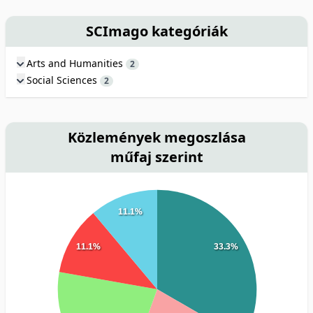
SCImago kategóriák
Arts and Humanities
2
Social Sciences
2
Közlemények megoszlása
műfaj szerint
11.1%
11.1%
33.3%