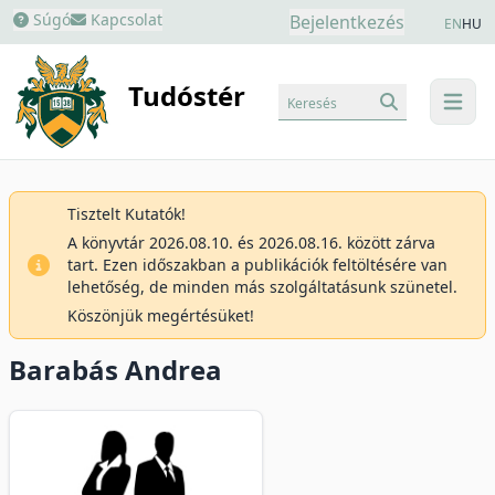
Súgó
Kapcsolat
Bejelentkezés
EN
HU
Tudóstér
Keresés
menu
Tisztelt Kutatók!
A könyvtár 2026.08.10. és 2026.08.16. között zárva
tart. Ezen időszakban a publikációk feltöltésére van
lehetőség, de minden más szolgáltatásunk szünetel.
Köszönjük megértésüket!
Barabás Andrea