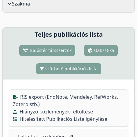
Szakma
Teljes publikációs lista
Tudóstér társszerzők
statisztika
szűrhető publikációs lista
RIS export (EndNote, Mendeley, RefWorks,
Zotero stb.)
Hiányzó közlemények feltöltése
Hitelesített Publikációs Lista igénylése
Feltöltött közlemény:
9