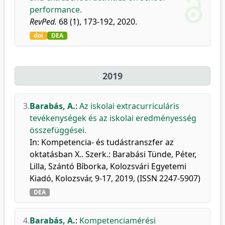
performance.
RevPed.
68 (1), 173-192, 2020.
doi
DEA
2019
3.
Barabás, A.
:
Az iskolai extracurriculáris
tevékenységek és az iskolai eredményesség
összefüggései.
In: Kompetencia- és tudástranszfer az
oktatásban X.. Szerk.: Barabási Tünde, Péter,
Lilla, Szántó Bíborka, Kolozsvári Egyetemi
Kiadó, Kolozsvár, 9-17, 2019, (ISSN 2247-5907)
DEA
4.
Barabás, A.
:
Kompetenciamérési