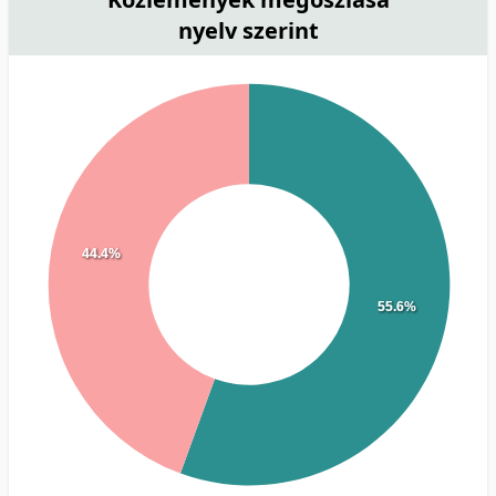
nyelv szerint
44.4%
55.6%