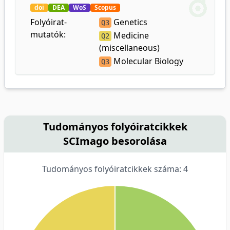
doi
DEA
WoS
Scopus
Folyóirat-
Genetics
Q3
mutatók:
Medicine
Q2
(miscellaneous)
Molecular Biology
Q3
Tudományos folyóiratcikkek
SCImago besorolása
Tudományos folyóiratcikkek száma: 4