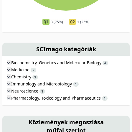
Q1
3 (75%)
Q2
1 (25%)
SCImago kategóriák
Biochemistry, Genetics and Molecular Biology
4
Medicine
2
Chemistry
1
Immunology and Microbiology
1
Neuroscience
1
Pharmacology, Toxicology and Pharmaceutics
1
Közlemények megoszlása
műfaj szerint