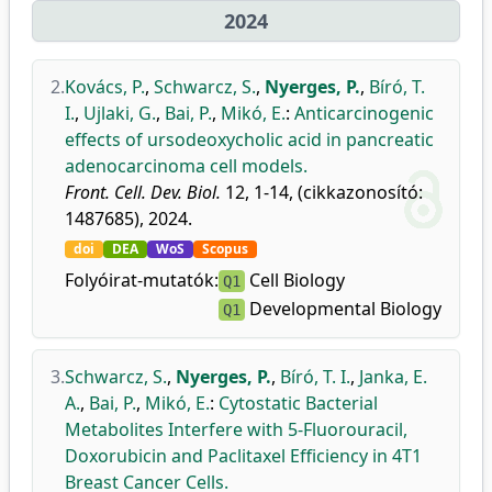
2024
2.
Kovács, P.
,
Schwarcz, S.
,
Nyerges, P.
,
Bíró, T.
I.
,
Ujlaki, G.
,
Bai, P.
,
Mikó, E.
:
Anticarcinogenic
effects of ursodeoxycholic acid in pancreatic
adenocarcinoma cell models.
Front. Cell. Dev. Biol.
12, 1-14, (cikkazonosító:
1487685), 2024.
doi
DEA
WoS
Scopus
Folyóirat-mutatók:
Cell Biology
Q1
Developmental Biology
Q1
3.
Schwarcz, S.
,
Nyerges, P.
,
Bíró, T. I.
,
Janka, E.
A.
,
Bai, P.
,
Mikó, E.
:
Cytostatic Bacterial
Metabolites Interfere with 5-Fluorouracil,
Doxorubicin and Paclitaxel Efficiency in 4T1
Breast Cancer Cells.