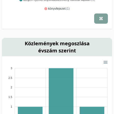
könyvfejezet
(1)
Közlemények megoszlása
évszám szerint
3
2.5
2
1.5
1