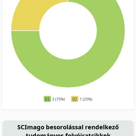
Q1
3 (75%)
Q2
1 (25%)
SCImago besorolással rendelkező
tudományos folyóiratcikkek