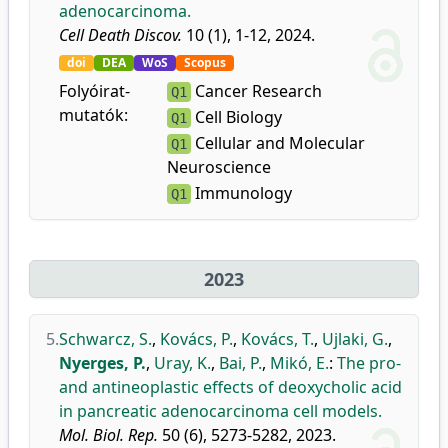
adenocarcinoma.
Cell Death Discov.
10 (1), 1-12, 2024.
doi
DEA
WoS
Scopus
Folyóirat-
Cancer Research
Q1
mutatók:
Cell Biology
Q1
Cellular and Molecular
Q1
Neuroscience
Immunology
Q1
2023
5.
Schwarcz, S.
,
Kovács, P.
,
Kovács, T.
,
Ujlaki, G.
,
Nyerges, P.
,
Uray, K.
,
Bai, P.
,
Mikó, E.
:
The pro-
and antineoplastic effects of deoxycholic acid
in pancreatic adenocarcinoma cell models.
Mol. Biol. Rep.
50 (6), 5273-5282, 2023.