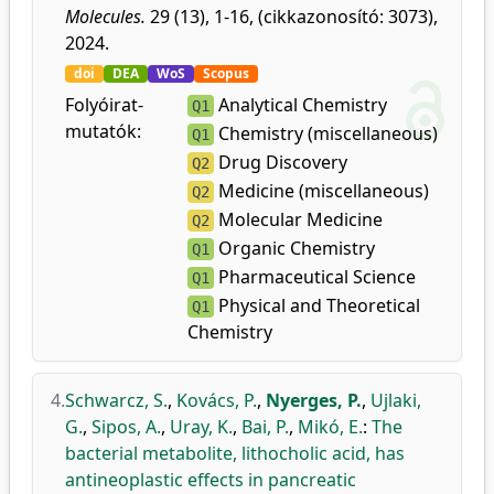
Molecules.
29 (13), 1-16, (cikkazonosító: 3073),
2024.
doi
DEA
WoS
Scopus
Folyóirat-
Analytical Chemistry
Q1
mutatók:
Chemistry (miscellaneous)
Q1
Drug Discovery
Q2
Medicine (miscellaneous)
Q2
Molecular Medicine
Q2
Organic Chemistry
Q1
Pharmaceutical Science
Q1
Physical and Theoretical
Q1
Chemistry
4.
Schwarcz, S.
,
Kovács, P.
,
Nyerges, P.
,
Ujlaki,
G.
,
Sipos, A.
,
Uray, K.
,
Bai, P.
,
Mikó, E.
:
The
bacterial metabolite, lithocholic acid, has
antineoplastic effects in pancreatic