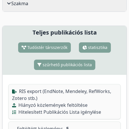
Szakma
Teljes publikációs lista
Tudóstér társszerzők
statisztika
szűrhető publikációs lista
RIS export (EndNote, Mendeley, RefWorks,
Zotero stb.)
Hiányzó közlemények feltöltése
Hitelesített Publikációs Lista igénylése
Feltöltött közlemény:
5