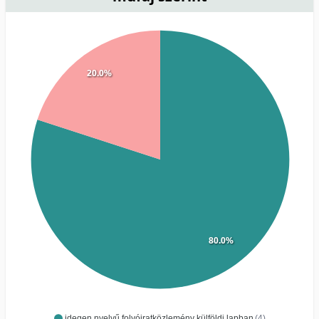
20.0%
80.0%
idegen nyelvű folyóiratközlemény külföldi lapban
(4)