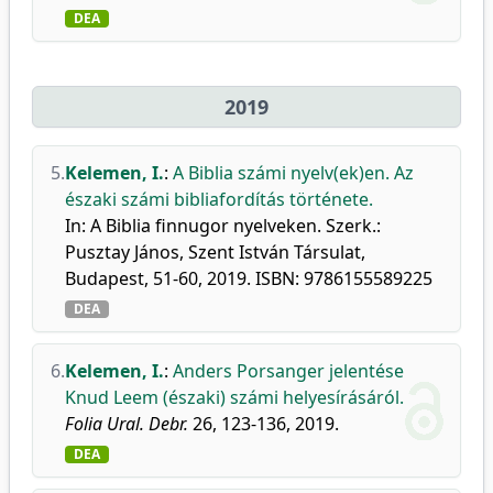
DEA
2019
5.
Kelemen, I.
:
A Biblia számi nyelv(ek)en. Az
északi számi bibliafordítás története.
In: A Biblia finnugor nyelveken. Szerk.:
Pusztay János, Szent István Társulat,
Budapest, 51-60, 2019. ISBN: 9786155589225
DEA
6.
Kelemen, I.
:
Anders Porsanger jelentése
Knud Leem (északi) számi helyesírásáról.
Folia Ural. Debr.
26, 123-136, 2019.
DEA