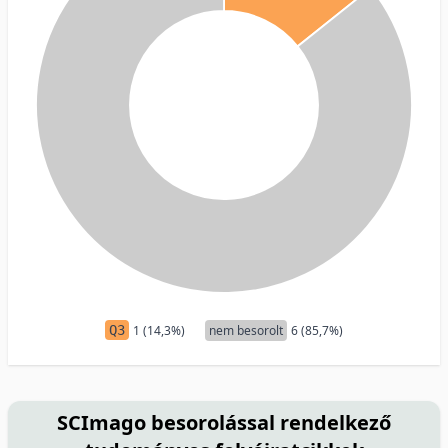
Q3
1 (14,3%)
nem besorolt
6 (85,7%)
SCImago besorolással rendelkező