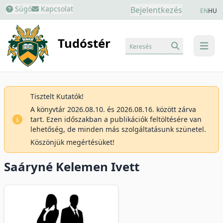
Súgó
Kapcsolat
Bejelentkezés
EN
HU
Tudóstér
Keresés
menu
Tisztelt Kutatók!
A könyvtár 2026.08.10. és 2026.08.16. között zárva
tart. Ezen időszakban a publikációk feltöltésére van
lehetőség, de minden más szolgáltatásunk szünetel.
Köszönjük megértésüket!
Saáryné Kelemen Ivett