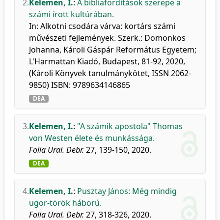
2.
Kelemen, I.
:
A bibliafordítások szerepe a
számi írott kultúrában.
In: Alkotni csodára várva: kortárs számi
művészeti fejlemények. Szerk.: Domonkos
Johanna, Károli Gáspár Református Egyetem;
L'Harmattan Kiadó, Budapest, 81-92, 2020,
(Károli Könyvek tanulmánykötet, ISSN 2062-
9850) ISBN: 9789634146865
DEA
3.
Kelemen, I.
:
"A számik apostola" Thomas
von Westen élete és munkássága.
Folia Ural. Debr.
27, 139-150, 2020.
DEA
4.
Kelemen, I.
:
Pusztay János: Még mindig
ugor-török háború.
Folia Ural. Debr.
27, 318-326, 2020.