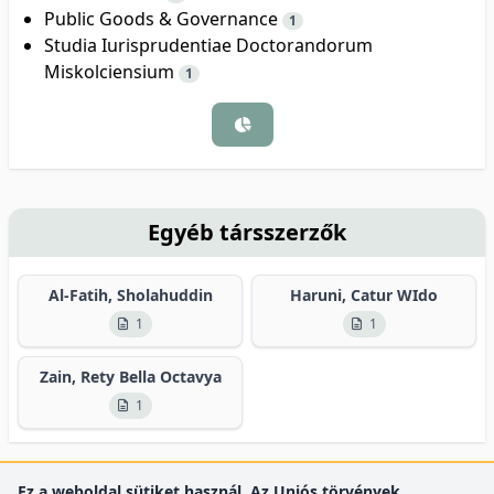
Public Goods & Governance
1
Studia Iurisprudentiae Doctorandorum
Miskolciensium
1
Egyéb társszerzők
Al-Fatih, Sholahuddin
Haruni, Catur WIdo
1
1
Zain, Rety Bella Octavya
1
Ez a weboldal sütiket használ. Az Uniós törvények