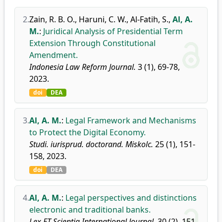
2.
Zain, R. B. O.
,
Haruni, C. W.
,
Al-Fatih, S.
,
Al, A.
M.
:
Juridical Analysis of Presidential Term
Extension Through Constitutional
Amendment.
Indonesia Law Reform Journal.
3 (1), 69-78,
2023.
doi
DEA
3.
Al, A. M.
:
Legal Framework and Mechanisms
to Protect the Digital Economy.
Studi. iurisprud. doctorand. Miskolc.
25 (1), 151-
158, 2023.
doi
DEA
4.
Al, A. M.
:
Legal perspectives and distinctions
electronic and traditional banks.
Lex ET Scientia International Journal.
30 (2), 151-