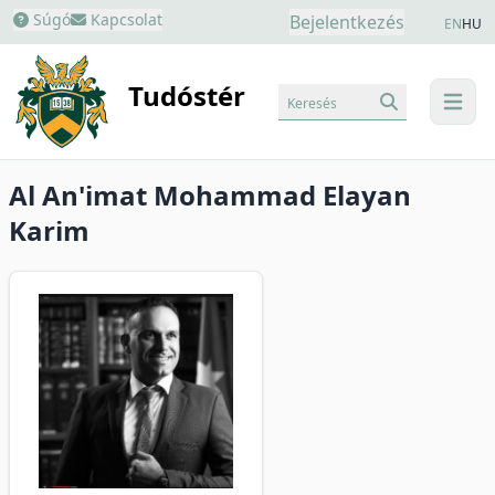
Súgó
Kapcsolat
Bejelentkezés
EN
HU
Tudóstér
Keresés
menu
Al An'imat Mohammad Elayan
Karim