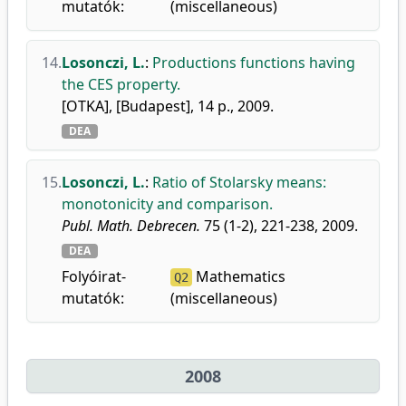
mutatók:
(miscellaneous)
14.
Losonczi, L.
:
Productions functions having
the CES property.
[OTKA], [Budapest], 14 p., 2009.
DEA
15.
Losonczi, L.
:
Ratio of Stolarsky means:
monotonicity and comparison.
Publ. Math. Debrecen.
75 (1-2), 221-238, 2009.
DEA
Folyóirat-
Mathematics
Q2
mutatók:
(miscellaneous)
2008