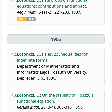
41.
Losonczi, L.
:
Paul Erdős on functional
equations: contributions and impact.
Aequ. Math.
54 (1-2), 221-233, 1997.
doi
DEA
1996
42.
Losonczi, L.
,
Páles, Z.
:
Inequalities for
indefinite forms.
Department of Mathematics and
Informatics Lajos Kossuth University,
Debrecen, 8 p., 1996.
43.
Losonczi, L.
:
On the stability of Hosszú's
functional equation.
Results Math.
29 (3-4), 305-310, 1996.