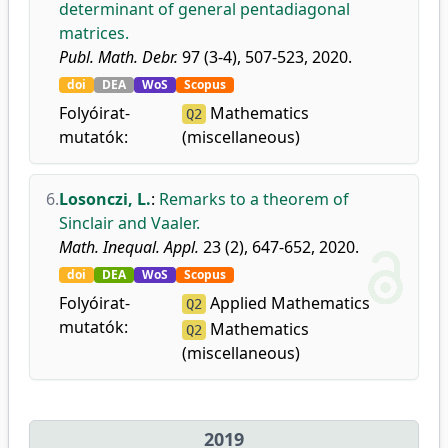
determinant of general pentadiagonal
matrices.
Publ. Math. Debr.
97 (3-4), 507-523, 2020.
doi
DEA
WoS
Scopus
Folyóirat-
Mathematics
Q2
mutatók:
(miscellaneous)
6.
Losonczi, L.
:
Remarks to a theorem of
Sinclair and Vaaler.
Math. Inequal. Appl.
23 (2), 647-652, 2020.
doi
DEA
WoS
Scopus
Folyóirat-
Applied Mathematics
Q2
mutatók:
Mathematics
Q2
(miscellaneous)
2019