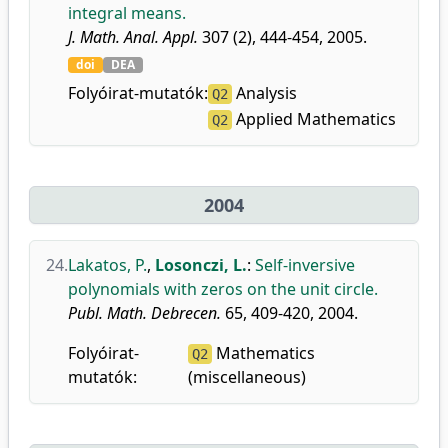
integral means.
J. Math. Anal. Appl.
307 (2), 444-454, 2005.
doi
DEA
Folyóirat-mutatók:
Analysis
Q2
Applied Mathematics
Q2
2004
24.
Lakatos, P.
,
Losonczi, L.
:
Self-inversive
polynomials with zeros on the unit circle.
Publ. Math. Debrecen.
65, 409-420, 2004.
Folyóirat-
Mathematics
Q2
mutatók:
(miscellaneous)