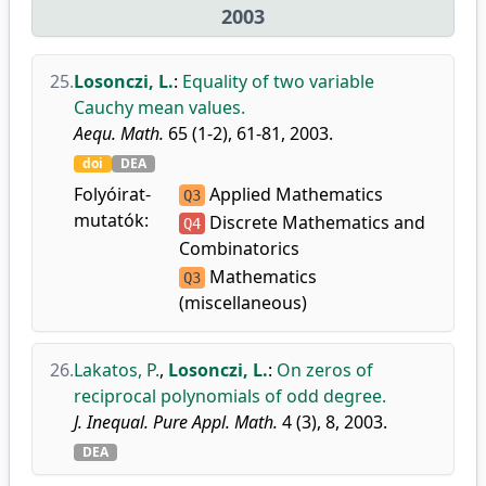
2003
25.
Losonczi, L.
:
Equality of two variable
Cauchy mean values.
Aequ. Math.
65 (1-2), 61-81, 2003.
doi
DEA
Folyóirat-
Applied Mathematics
Q3
mutatók:
Discrete Mathematics and
Q4
Combinatorics
Mathematics
Q3
(miscellaneous)
26.
Lakatos, P.
,
Losonczi, L.
:
On zeros of
reciprocal polynomials of odd degree.
J. Inequal. Pure Appl. Math.
4 (3), 8, 2003.
DEA