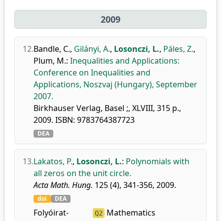
2009
12.
Bandle, C.
,
Gilányi, A.
,
Losonczi, L.
,
Páles, Z.
,
Plum, M.
:
Inequalities and Applications:
Conference on Inequalities and
Applications, Noszvaj (Hungary), September
2007.
Birkhauser Verlag, Basel ;, XLVIII, 315 p.,
2009. ISBN: 9783764387723
DEA
13.
Lakatos, P.
,
Losonczi, L.
:
Polynomials with
all zeros on the unit circle.
Acta Math. Hung.
125 (4), 341-356, 2009.
doi
DEA
Folyóirat-
Mathematics
Q2