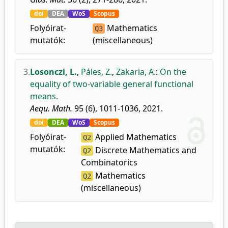
doi
DEA
WoS
Scopus
Folyóirat-
Mathematics
Q3
mutatók:
(miscellaneous)
3.
Losonczi, L.
,
Páles, Z.
,
Zakaria, A.
:
On the
equality of two-variable general functional
means.
Aequ. Math.
95 (6), 1011-1036, 2021.
doi
DEA
WoS
Scopus
Folyóirat-
Applied Mathematics
Q2
mutatók:
Discrete Mathematics and
Q2
Combinatorics
Mathematics
Q2
(miscellaneous)