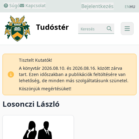
Súgó
Kapcsolat
Bejelentkezés
EN
HU
Tudóstér
Keresés
menu
Tisztelt Kutatók!
A könyvtár 2026.08.10. és 2026.08.16. között zárva
tart. Ezen időszakban a publikációk feltöltésére van
lehetőség, de minden más szolgáltatásunk szünetel.
Köszönjük megértésüket!
Losonczi László