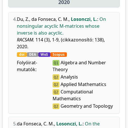
2020
4.
Du, Z.
,
da Fonseca, C. M.
,
Losonczi, L.
:
On
nonsingular acyclic M-matrices whose
inverse is also acyclic.
RACSAM.
114 (3), 1-9, (cikkazonosító: 138),
2020.
doi
DEA
WoS
Scopus
Folyóirat-
Algebra and Number
Q1
mutatók:
Theory
Analysis
Q2
Applied Mathematics
Q2
Computational
Q2
Mathematics
Geometry and Topology
Q2
5.
da Fonseca, C. M.
,
Losonczi, L.
:
On the