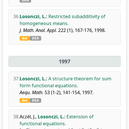
DEA
36.
Losonczi, L.
:
Restricted subadditivity of
homogeneous means.
J. Math. Anal. Appl.
222 (1), 167-176, 1998.
doi
DEA
1997
37.
Losonczi, L.
:
A structure theorem for sum
form functional equations.
Aequ. Math.
53 (1-2), 141-154, 1997.
doi
DEA
38.
Aczél, J.
,
Losonczi, L.
:
Extension of
functional equations.