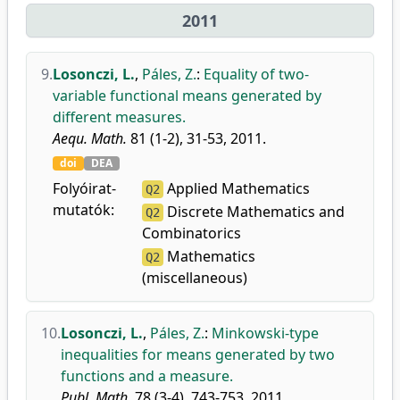
2011
9.
Losonczi, L.
,
Páles, Z.
:
Equality of two-
variable functional means generated by
different measures.
Aequ. Math.
81 (1-2), 31-53, 2011.
doi
DEA
Folyóirat-
Applied Mathematics
Q2
mutatók:
Discrete Mathematics and
Q2
Combinatorics
Mathematics
Q2
(miscellaneous)
10.
Losonczi, L.
,
Páles, Z.
:
Minkowski-type
inequalities for means generated by two
functions and a measure.
Publ. Math.
78 (3-4), 743-753, 2011.