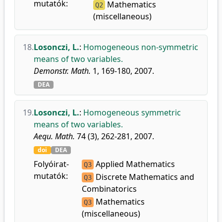
mutatók:
Mathematics
Q2
(miscellaneous)
18.
Losonczi, L.
:
Homogeneous non-symmetric
means of two variables.
Demonstr. Math.
1, 169-180, 2007.
DEA
19.
Losonczi, L.
:
Homogeneous symmetric
means of two variables.
Aequ. Math.
74 (3), 262-281, 2007.
doi
DEA
Folyóirat-
Applied Mathematics
Q3
mutatók:
Discrete Mathematics and
Q3
Combinatorics
Mathematics
Q3
(miscellaneous)