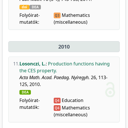
doi
DEA
Folyóirat-
Mathematics
Q3
mutatók:
(miscellaneous)
2010
11.
Losonczi, L.
:
Production functions having
the CES property.
Acta Math. Acad. Paedag. Nyíregyh.
26, 113-
125, 2010.
DEA
Folyóirat-
Education
Q4
mutatók:
Mathematics
Q4
(miscellaneous)