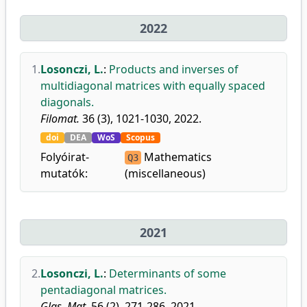
2022
1.
Losonczi, L.
:
Products and inverses of
multidiagonal matrices with equally spaced
diagonals.
Filomat.
36 (3), 1021-1030, 2022.
doi
DEA
WoS
Scopus
Folyóirat-
Mathematics
Q3
mutatók:
(miscellaneous)
2021
2.
Losonczi, L.
:
Determinants of some
pentadiagonal matrices.
Glas. Mat.
56 (2), 271-286, 2021.