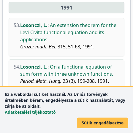
1991
53.
Losonczi, L.
:
An extension theorem for the
Levi-Civita functional equation and its
applications.
Grazer math. Ber.
315, 51-68, 1991.
54.
Losonczi, L.
:
On a functional equation of
sum form with three unknown functions.
Period. Math. Hung.
23 (3), 199-208, 1991.
doi
DEA
Ez a weboldal sütiket használ. Az Uniós törvények
értelmében kérem, engedélyezze a sütik használatát, vagy
zárja be az oldalt.
Adatkezelési tájékoztató
1990
Sütik engedélyezése
55.
Losonczi, L.
:
Local solutions of functional