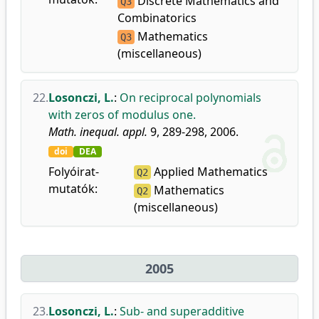
Discrete Mathematics and
Q3
Combinatorics
Mathematics
Q3
(miscellaneous)
22.
Losonczi, L.
:
On reciprocal polynomials
with zeros of modulus one.
Math. inequal. appl.
9, 289-298, 2006.
doi
DEA
Folyóirat-
Applied Mathematics
Q2
mutatók:
Mathematics
Q2
(miscellaneous)
2005
23.
Losonczi, L.
:
Sub- and superadditive