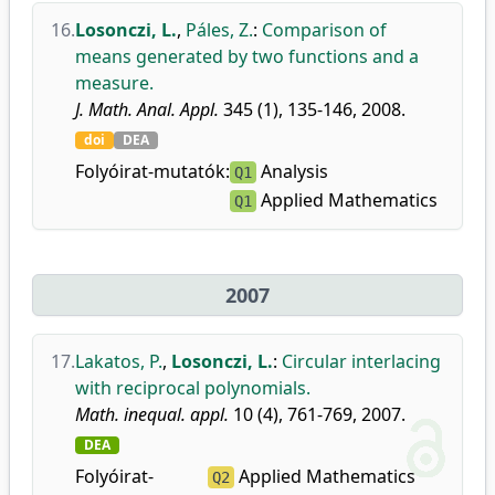
16.
Losonczi, L.
,
Páles, Z.
:
Comparison of
means generated by two functions and a
measure.
J. Math. Anal. Appl.
345 (1), 135-146, 2008.
doi
DEA
Folyóirat-mutatók:
Analysis
Q1
Applied Mathematics
Q1
2007
17.
Lakatos, P.
,
Losonczi, L.
:
Circular interlacing
with reciprocal polynomials.
Math. inequal. appl.
10 (4), 761-769, 2007.
DEA
Folyóirat-
Applied Mathematics
Q2