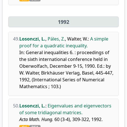
1992
49.
Losonczi, L.
,
Páles, Z.
,
Walter, W.
:
A simple
proof for a quadratic inequality.
In: General inequalities 6. : proceedings of
the sixth international conference held in
Oberwolfach, December 9-15, 1990. Ed.: by
W. Walter, Birkhäuser Verlag, Basel, 445-447,
1992, (International Series of Numerical
Mathematics ; 103.)
50.
Losonczi, L.
:
Eigenvalues and eigenvectors
of some tridiagonal matrices.
Acta Math. Hung.
60 (3-4), 309-322, 1992.