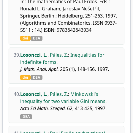
In: The mathematics of Paul Erdős. Eds.:
Ronald L. Graham, Jaroslav Nešetřil,
Springer, Berlin ; Heidelberg, 251-263, 1997,
(Algorithms and Combinatorics, ISSN 0937-
5511 ; 14.) ISBN: 9783642643934
doi
DEA
39.
Losonczi, L.
,
Páles, Z.
:
Inequalities for
indefinite forms.
J. Math. Anal. Appl.
205 (1), 148-156, 1997.
doi
DEA
40.
Losonczi, L.
,
Páles, Z.
:
Minkowski's
inequality for two variable Gini means.
Acta Sci Math. Szeged.
62, 413-425, 1997.
DEA