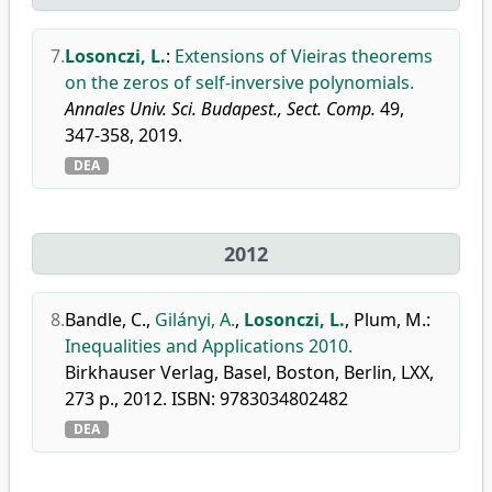
7.
Losonczi, L.
:
Extensions of Vieiras theorems
on the zeros of self-inversive polynomials.
Annales Univ. Sci. Budapest., Sect. Comp.
49,
347-358, 2019.
DEA
2012
8.
Bandle, C.
,
Gilányi, A.
,
Losonczi, L.
,
Plum, M.
:
Inequalities and Applications 2010.
Birkhauser Verlag, Basel, Boston, Berlin, LXX,
273 p., 2012. ISBN: 9783034802482
DEA