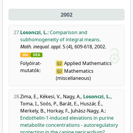
2002
27.
Losonczi, L.
:
Comparison and
subhomogeneity of integral means.
Math. inequal. appl.
5 (4), 609-618, 2002.
doi
DEA
Folyóirat-
Applied Mathematics
Q2
mutatók:
Mathematics
Q2
(miscellaneous)
28.
Zima, E.
,
Kékesi, V.
,
Nagy, A.
,
Losonczi, L.
,
Toma, I.
,
Soós, P.
,
Barát, E.
,
Huszár, É.
,
Merkely, B.
,
Horkay, F.
,
Juhász-Nagy, A.
:
Endothelin-1-induced elevations in purine
metabolite concentrations - autoregulatory
protection in the canine pericardium?.