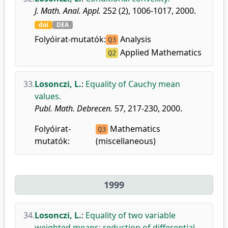
J. Math. Anal. Appl.
252 (2), 1006-1017, 2000.
doi
DEA
Folyóirat-mutatók:
Analysis
Q3
Applied Mathematics
Q2
33.
Losonczi, L.
:
Equality of Cauchy mean
values.
Publ. Math. Debrecen.
57, 217-230, 2000.
Folyóirat-
Mathematics
Q3
mutatók:
(miscellaneous)
1999
34.
Losonczi, L.
:
Equality of two variable
weighted means: reduction of differential