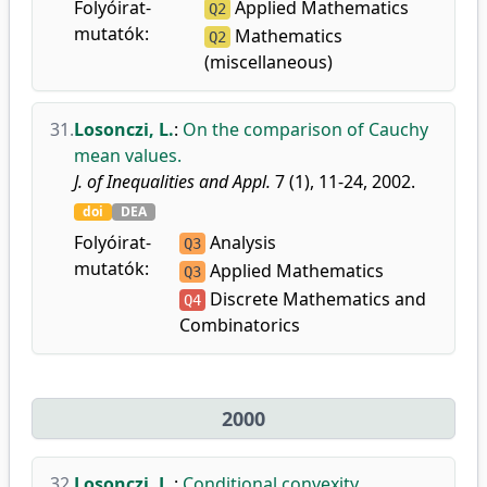
Folyóirat-
Applied Mathematics
Q2
mutatók:
Mathematics
Q2
(miscellaneous)
31.
Losonczi, L.
:
On the comparison of Cauchy
mean values.
J. of Inequalities and Appl.
7 (1), 11-24, 2002.
doi
DEA
Folyóirat-
Analysis
Q3
mutatók:
Applied Mathematics
Q3
Discrete Mathematics and
Q4
Combinatorics
2000
32.
Losonczi, L.
:
Conditional convexity.