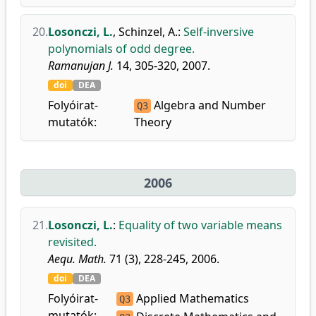
20.
Losonczi, L.
,
Schinzel, A.
:
Self-inversive
polynomials of odd degree.
Ramanujan J.
14, 305-320, 2007.
doi
DEA
Folyóirat-
Algebra and Number
Q3
mutatók:
Theory
2006
21.
Losonczi, L.
:
Equality of two variable means
revisited.
Aequ. Math.
71 (3), 228-245, 2006.
doi
DEA
Folyóirat-
Applied Mathematics
Q3
mutatók: