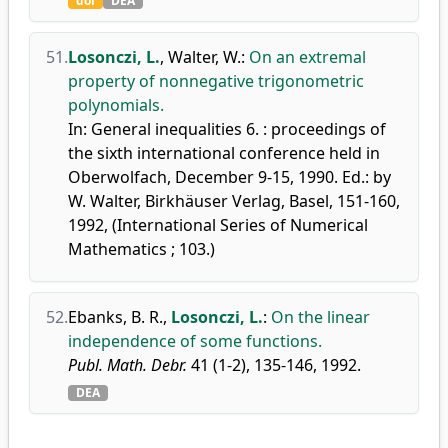
doi
DEA
51.
Losonczi, L.
,
Walter, W.
:
On an extremal
property of nonnegative trigonometric
polynomials.
In: General inequalities 6. : proceedings of
the sixth international conference held in
Oberwolfach, December 9-15, 1990. Ed.: by
W. Walter, Birkhäuser Verlag, Basel, 151-160,
1992, (International Series of Numerical
Mathematics ; 103.)
52.
Ebanks, B. R.
,
Losonczi, L.
:
On the linear
independence of some functions.
Publ. Math. Debr.
41 (1-2), 135-146, 1992.
DEA