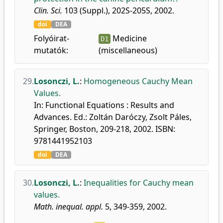
Clin. Sci.
103 (Suppl.), 202S-205S, 2002.
doi
DEA
Folyóirat-
Medicine
D1
mutatók:
(miscellaneous)
29.
Losonczi, L.
:
Homogeneous Cauchy Mean
Values.
In: Functional Equations : Results and
Advances. Ed.: Zoltán Daróczy, Zsolt Páles,
Springer, Boston, 209-218, 2002. ISBN:
9781441952103
doi
DEA
30.
Losonczi, L.
:
Inequalities for Cauchy mean
values.
Math. inequal. appl.
5, 349-359, 2002.