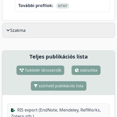
További profilok:
MTMT
Szakma
Teljes publikációs lista
Tudóstér társszerzők
statisztika
szűrhető publikációs lista
RIS export (EndNote, Mendeley, RefWorks,
Zotero stb.)