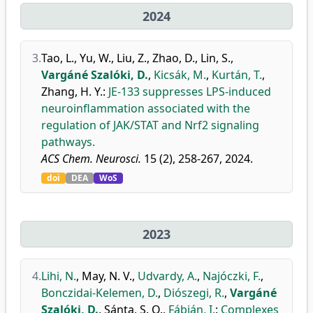
2024
3.
Tao, L.
,
Yu, W.
,
Liu, Z.
,
Zhao, D.
,
Lin, S.
,
Vargáné Szalóki, D.
,
Kicsák, M.
,
Kurtán, T.
,
Zhang, H. Y.
:
JE-133 suppresses LPS-induced
neuroinflammation associated with the
regulation of JAK/STAT and Nrf2 signaling
pathways.
ACS Chem. Neurosci.
15 (2), 258-267, 2024.
doi
DEA
WoS
2023
4.
Lihi, N.
,
May, N. V.
,
Udvardy, A.
,
Najóczki, F.
,
Bonczidai-Kelemen, D.
,
Diószegi, R.
,
Vargáné
Szalóki, D.
,
Sánta, S. O.
,
Fábián, I.
:
Complexes