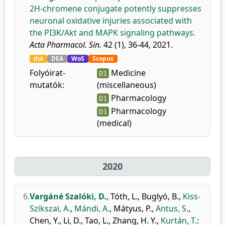
2H-chromene conjugate potently suppresses
neuronal oxidative injuries associated with
the PI3K/Akt and MAPK signaling pathways.
Acta Pharmacol. Sin.
42 (1), 36-44, 2021.
doi
DEA
WoS
Scopus
Folyóirat-
Medicine
D1
mutatók:
(miscellaneous)
Pharmacology
D1
Pharmacology
D1
(medical)
2020
6.
Vargáné Szalóki, D.
,
Tóth, L.
,
Buglyó, B.
,
Kiss-
Szikszai, A.
,
Mándi, A.
,
Mátyus, P.
,
Antus, S.
,
Chen, Y.
,
Li, D.
,
Tao, L.
,
Zhang, H. Y.
,
Kurtán, T.
: