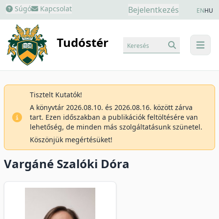
Súgó
Kapcsolat
Bejelentkezés
EN
HU
Tudóstér
Keresés
menu
Tisztelt Kutatók!
A könyvtár 2026.08.10. és 2026.08.16. között zárva
tart. Ezen időszakban a publikációk feltöltésére van
lehetőség, de minden más szolgáltatásunk szünetel.
Köszönjük megértésüket!
Vargáné Szalóki Dóra