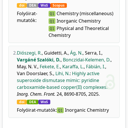
doi
DEA
WoS
Scopus
Folyóirat-
Chemistry (miscellaneous)
Q1
mutatók:
Inorganic Chemistry
Q1
Physical and Theoretical
Q1
Chemistry
2.
Diószegi, R.
,
Guidetti, A.
,
Ág, N.
,
Serra, I.
,
Vargáné Szalóki, D.
,
Bonczidai-Kelemen, D.
,
May, N. V.
,
Fekete, E.
,
Karaffa, L.
,
Fábián, I.
,
Van Doorslaer, S.
,
Lihi, N.
:
Highly active
superoxide dismutase mimic: pyridine
carboxamide-based copper(II) complexes.
Inorg. Chem. Front.
24, 8690-8705, 2025.
doi
DEA
WoS
Folyóirat-mutatók:
Inorganic Chemistry
Q1