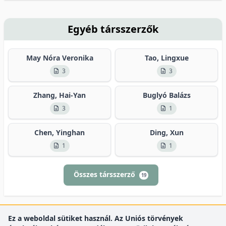
Egyéb társszerzők
May Nóra Veronika
Tao, Lingxue
3
3
Zhang, Hai-Yan
Buglyó Balázs
3
1
Chen, Yinghan
Ding, Xun
1
1
Összes társszerző
19
Ez a weboldal sütiket használ. Az Uniós törvények