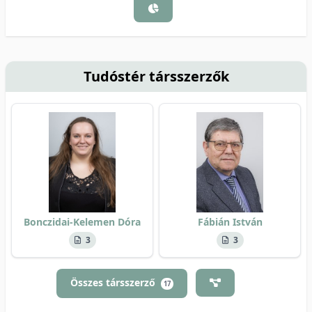
Tudóstér társszerzők
Bonczidai-Kelemen Dóra
Fábián István
3
3
Összes társszerző
17