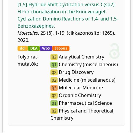
[1,5]-Hydride Shift-Cyclization versus C(sp2)-
H Functionalization in the Knoevenagel-
Cyclization Domino Reactions of 1,4- and 1,5-
Benzoxazepines.
Molecules.
25 (6), 1-19, (cikkazonosító: 1265),
2020.
doi
DEA
WoS
Scopus
Folyóirat-
Analytical Chemistry
Q2
mutatók:
Chemistry (miscellaneous)
Q1
Drug Discovery
Q2
Medicine (miscellaneous)
Q2
Molecular Medicine
Q3
Organic Chemistry
Q2
Pharmaceutical Science
Q1
Physical and Theoretical
Q2
Chemistry