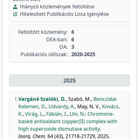
Hiányzó közlemények feltöltése
Hitelesített Publikációs Lista igénylése
Feltöltött közlemény:
6
DEA-ban:
6
OA:
3
Publikációs időszak:
2020-2025
2025
1.
Vargáné Szalóki, D.
,
Szabó, M.
,
Bonczidai-
Kelemen, D.
,
Udvardy, A.
,
May, N. V.
,
Kovács,
K.
,
Virág, L.
,
Fábián, I.
,
Lihi, N.
:
Chromone-
based antioxidant copper(II) complex with
high superoxide dismutase activity.
Inorg. Chem.
64 (43), 21718-21729, 2025.