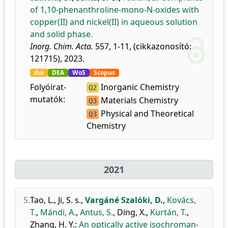
of 1,10-phenanthroline-mono-N-oxides with
copper(II) and nickel(II) in aqueous solution
and solid phase.
Inorg. Chim. Acta.
557, 1-11, (cikkazonosító:
121715), 2023.
doi
DEA
WoS
Scopus
Folyóirat-
Inorganic Chemistry
Q2
mutatók:
Materials Chemistry
Q3
Physical and Theoretical
Q3
Chemistry
2021
5.
Tao, L.
,
Ji, S. s.
,
Vargáné Szalóki, D.
,
Kovács,
T.
,
Mándi, A.
,
Antus, S.
,
Ding, X.
,
Kurtán, T.
,
Zhang, H. Y.
:
An optically active isochroman-