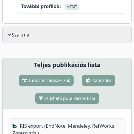
További profilok:
MTMT
Szakma
Teljes publikációs lista
Tudóstér társszerzők
statisztika
szűrhető publikációs lista
RIS export (EndNote, Mendeley, RefWorks,
Zotero stb.)