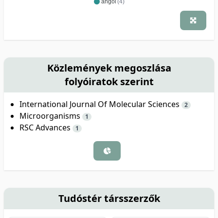
angol
(4)
Közlemények megoszlása
folyóiratok szerint
International Journal Of Molecular Sciences
2
Microorganisms
1
RSC Advances
1
Tudóstér társszerzők