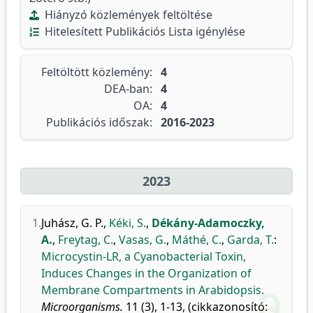
Hiányzó közlemények feltöltése
Hitelesített Publikációs Lista igénylése
Feltöltött közlemény:
4
DEA-ban:
4
OA:
4
Publikációs időszak:
2016-2023
2023
1.
Juhász, G. P.
,
Kéki, S.
,
Dékány-Adamoczky,
A.
,
Freytag, C.
,
Vasas, G.
,
Máthé, C.
,
Garda, T.
:
Microcystin-LR, a Cyanobacterial Toxin,
Induces Changes in the Organization of
Membrane Compartments in Arabidopsis.
Microorganisms.
11 (3), 1-13, (cikkazonosító: