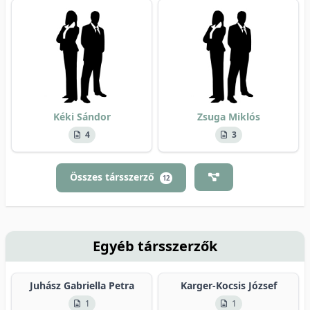
Kéki Sándor
Zsuga Miklós
4
3
Összes társszerző
12
Egyéb társszerzők
Juhász Gabriella Petra
Karger-Kocsis József
1
1