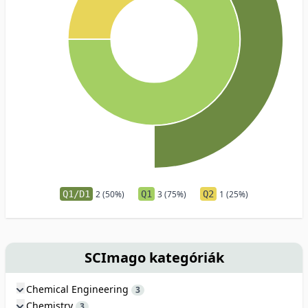
Q1/D1
2 (50%)
Q1
3 (75%)
Q2
1 (25%)
SCImago kategóriák
Chemical Engineering
3
Chemistry
3