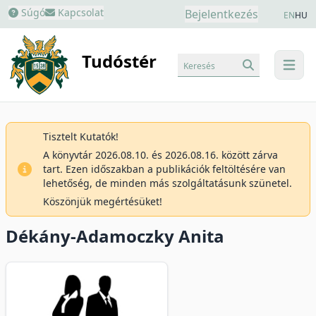
Súgó
Kapcsolat
Bejelentkezés
EN
HU
Tudóstér
Keresés
menu
Tisztelt Kutatók!
A könyvtár 2026.08.10. és 2026.08.16. között zárva
tart. Ezen időszakban a publikációk feltöltésére van
lehetőség, de minden más szolgáltatásunk szünetel.
Köszönjük megértésüket!
Dékány-Adamoczky Anita