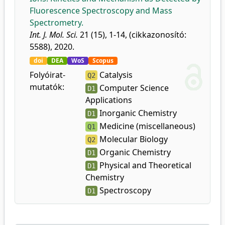
Fluorescence Spectroscopy and Mass
Spectrometry.
Int. J. Mol. Sci.
21 (15), 1-14, (cikkazonosító:
5588), 2020.
doi
DEA
WoS
Scopus
Folyóirat-
Catalysis
Q2
mutatók:
Computer Science
D1
Applications
Inorganic Chemistry
D1
Medicine (miscellaneous)
Q1
Molecular Biology
Q2
Organic Chemistry
D1
Physical and Theoretical
D1
Chemistry
Spectroscopy
D1