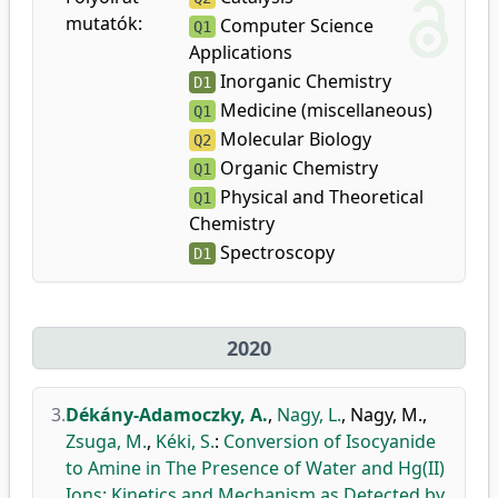
mutatók:
Computer Science
Q1
Applications
Inorganic Chemistry
D1
Medicine (miscellaneous)
Q1
Molecular Biology
Q2
Organic Chemistry
Q1
Physical and Theoretical
Q1
Chemistry
Spectroscopy
D1
2020
3.
Dékány-Adamoczky, A.
,
Nagy, L.
,
Nagy, M.
,
Zsuga, M.
,
Kéki, S.
:
Conversion of Isocyanide
to Amine in The Presence of Water and Hg(II)
Ions: Kinetics and Mechanism as Detected by