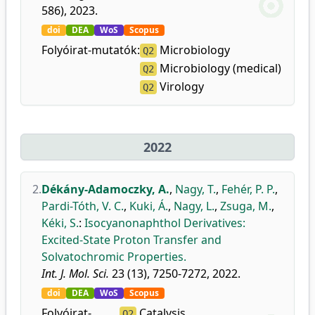
586), 2023.
doi
DEA
WoS
Scopus
Folyóirat-mutatók:
Microbiology
Q2
Microbiology (medical)
Q2
Virology
Q2
2022
2.
Dékány-Adamoczky, A.
,
Nagy, T.
,
Fehér, P. P.
,
Pardi-Tóth, V. C.
,
Kuki, Á.
,
Nagy, L.
,
Zsuga, M.
,
Kéki, S.
:
Isocyanonaphthol Derivatives:
Excited-State Proton Transfer and
Solvatochromic Properties.
Int. J. Mol. Sci.
23 (13), 7250-7272, 2022.
doi
DEA
WoS
Scopus
Folyóirat-
Catalysis
Q2