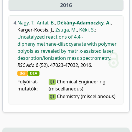
2016
4.
Nagy, T.
,
Antal, B.
,
Dékány-Adamoczky, A.
,
Karger-Kocsis, J.
,
Zsuga, M.
,
Kéki, S.
:
Uncatalyzed reactions of 4,4·-
diphenylmethane-diisocyanate with polymer
polyols as revealed by matrix-assisted laser
desorption/ionization mass spectrometry.
RSC Adv.
6 (52), 47023-47032, 2016.
doi
DEA
Folyóirat-
Chemical Engineering
Q1
mutatók:
(miscellaneous)
Chemistry (miscellaneous)
Q1