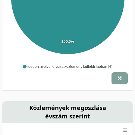
100.0%
idegen nyelvű folyóiratközlemény külföldi lapban
(4)
Közlemények megoszlása
évszám szerint