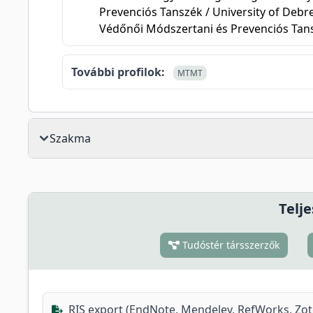
Prevenciós Tanszék / University of Debrec
Védőnői Módszertani és Prevenciós Tan
További profilok:
MTMT
Szakma
Telje
Tudóstér társszerzők
RIS export (EndNote, Mendeley, RefWorks, Zo