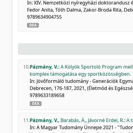
In: XIV. Nemzetközi nyíregyházi doktorandusz é
Fedor Anita, Tóth Dalma, Zakor-Broda Rita, Deb
9789634904755
DEA
10.
Pázmány, V.
:
A Kölyök Sportoló Program mell
komplex támogatása egy sportközösségben.
In: Jövőformáló tudomány - Generációk Egymás
Debrecen, 176-187, 2021, (Életmód és Egészségs
9789633189658
DEA
11.
Pázmány, V.
,
Barabás, Á.
,
Jávorné Erdei, R.
:
A 
In: A Magyar Tudomány Ünnepe 2021 - "Tudomán