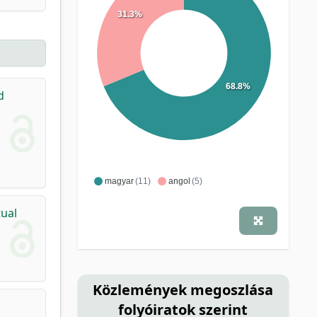
31.3%
68.8%
d
magyar
(11)
angol
(5)
tual
Közlemények megoszlása
folyóiratok szerint