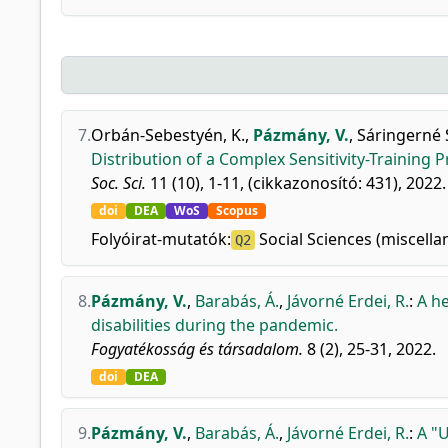
7.
Orbán-Sebestyén, K.
,
Pázmány, V.
,
Sáringerné S
Distribution of a Complex Sensitivity-Training
Soc. Sci.
11 (10), 1-11, (cikkazonosító: 431), 2022.
doi
DEA
WoS
Scopus
Folyóirat-mutatók:
Social Sciences (miscella
Q2
8.
Pázmány, V.
,
Barabás, Á.
,
Jávorné Erdei, R.
:
A h
disabilities during the pandemic.
Fogyatékosság és társadalom.
8 (2), 25-31, 2022.
doi
DEA
9.
Pázmány, V.
,
Barabás, Á.
,
Jávorné Erdei, R.
:
A "U