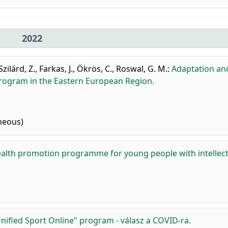
2022
zilárd, Z.
,
Farkas, J.
,
Ökrös, C.
,
Roswal, G. M.
:
Adaptation an
 Program in the Eastern European Region.
neous)
ealth promotion programme for young people with intellec
nified Sport Online" program - válasz a COVID-ra.