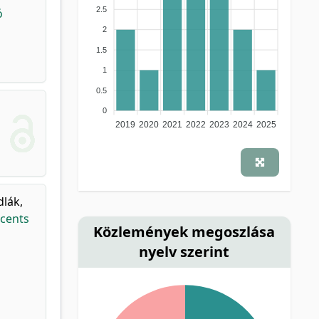
2.5
ó
2
1.5
1
0.5
0
2019
2020
2021
2022
2023
2024
2025
dlák,
scents
Közlemények megoszlása
nyelv szerint