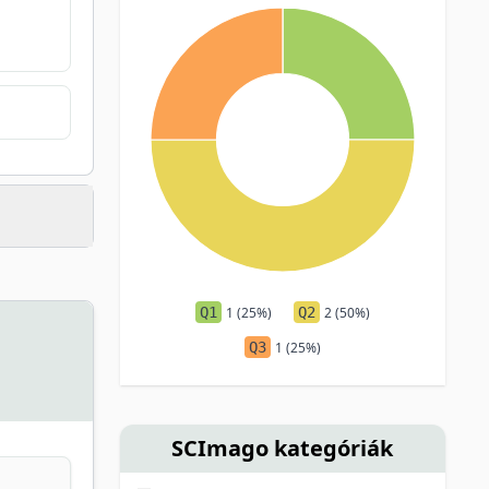
Q1
1 (25%)
Q2
2 (50%)
Q3
1 (25%)
SCImago kategóriák