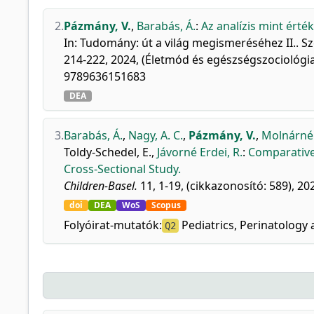
2.
Pázmány, V.
,
Barabás, Á.
:
Az analízis mint ért
In: Tudomány: út a világ megismeréséhez II.. S
214-222, 2024, (Életmód és egészségszociológiai
9789636151683
DEA
3.
Barabás, Á.
,
Nagy, A. C.
,
Pázmány, V.
,
Molnárné 
Toldy-Schedel, E.
,
Jávorné Erdei, R.
:
Comparative 
Cross-Sectional Study.
Children-Basel.
11, 1-19, (cikkazonosító: 589), 20
doi
DEA
WoS
Scopus
Folyóirat-mutatók:
Pediatrics, Perinatology 
Q2