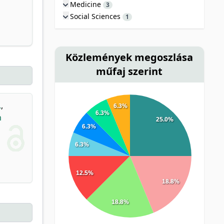
Medicine
3
Social Sciences
1
Közlemények megoszlása
műfaj szerint
.
,
6.3%
6.3%
m
25.0%
6.3%
6.3%
12.5%
18.8%
18.8%