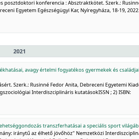
s posztdoktori konferencia : Absztraktkötet. Szerk.: Rusinn
receni Egyetem Egészségügyi Kar, Nyíregyháza, 18-19, 2022.
2021
ékhatásai, avagy értelmi fogyatékos gyermekek és családja
ért. Szerk.: Rusinné Fedor Anita, Debreceni Egyetemi Kiad
zociológiai Interdiszciplináris kutatásokISSN ; 2) ISBN:
tehetséggondozás transzferhatásai a speciális sport világáb
y: iránytű az élhető jövőhöz" Nemzetközi Interdiszciplin