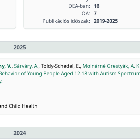
DEA-ban:
16
OA:
7
Publikációs időszak:
2019-2025
2025
y, V.
,
Sárváry, A.
,
Toldy-Schedel, E.
,
Molnárné Grestyák, A. K
Behavior of Young People Aged 12-18 with Autism Spectru
y.
and Child Health
2024