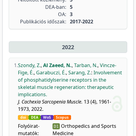
DEA-ban:
5
OA:
3
Publikációs időszak:
2017-2022
2022
1.
Szondy, Z.
,
Al Zaeed, N.
,
Tarban, N.
,
Vincze-
Fige, É.
,
Garabuczi, É.
,
Sarang, Z.
:
Involvement
of phosphatidylserine receptors in the
skeletal muscle regeneration: therapeutic
implications.
J. Cachexia Sarcopenia Muscle.
13 (4), 1961-
1973, 2022.
doi
DEA
WoS
Scopus
Folyóirat-
Orthopedics and Sports
D1
mutatók:
Medicine