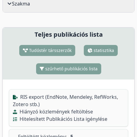
Szakma
Teljes publikációs lista
Tudóstér társszerzők
statisztika
szűrhető publikációs lista
RIS export (EndNote, Mendeley, RefWorks,
Zotero stb.)
Hiányzó közlemények feltöltése
Hitelesített Publikációs Lista igénylése
Feltöltött közlemény:
5