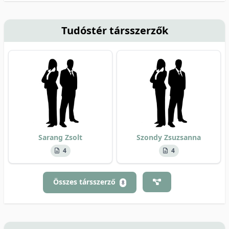
Tudóstér társszerzők
Sarang Zsolt
Szondy Zsuzsanna
4
4
Összes társszerző
8