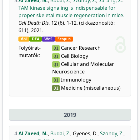
3.
Al Zaeed, N.
,
Budai, Z.
,
Szondy, Z.
,
Sarang, Z.
:
TAM kinase signaling is indispensable for
proper skeletal muscle regeneration in mice.
Cell Death Dis.
12 (6), 1-12, (cikkazonosító:
611), 2021.
doi
DEA
WoS
Scopus
Folyóirat-
Cancer Research
Q1
mutatók:
Cell Biology
Q1
Cellular and Molecular
Q1
Neuroscience
Immunology
Q1
Medicine (miscellaneous)
D1
2019
4.
Al Zaeed, N.
,
Budai, Z.
,
Gyenes, D.
,
Szondy, Z.
,