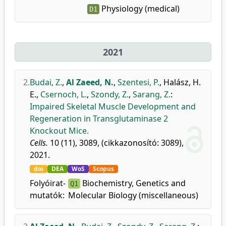
Physiology (medical)
D1
2021
2.
Budai, Z.
,
Al Zaeed, N.
,
Szentesi, P.
,
Halász, H.
E.
,
Csernoch, L.
,
Szondy, Z.
,
Sarang, Z.
:
Impaired Skeletal Muscle Development and
Regeneration in Transglutaminase 2
Knockout Mice.
Cells.
10 (11), 3089, (cikkazonosító: 3089),
2021.
doi
DEA
WoS
Scopus
Folyóirat-
Biochemistry, Genetics and
Q1
mutatók:
Molecular Biology (miscellaneous)