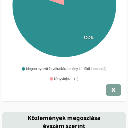
80.0%
idegen nyelvű folyóiratközlemény külföldi lapban
(4)
könyvfejezet
(1)
Közlemények megoszlása
évszám szerint