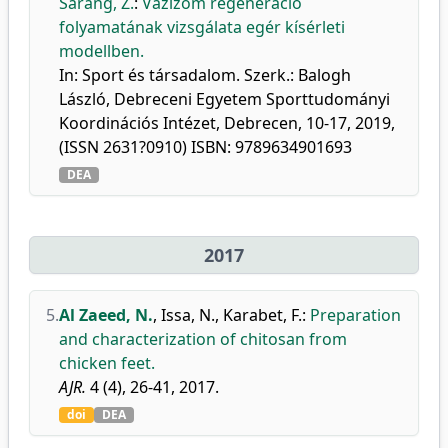
Sarang, Z.
:
Vázizom regeneráció
folyamatának vizsgálata egér kísérleti
modellben.
In: Sport és társadalom. Szerk.: Balogh
László, Debreceni Egyetem Sporttudományi
Koordinációs Intézet, Debrecen, 10-17, 2019,
(ISSN 2631?0910) ISBN: 9789634901693
DEA
2017
5.
Al Zaeed, N.
,
Issa, N.
,
Karabet, F.
:
Preparation
and characterization of chitosan from
chicken feet.
AJR.
4 (4), 26-41, 2017.
doi
DEA