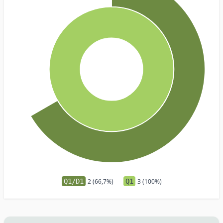
Q1/D1
2 (66,7%)
Q1
3 (100%)