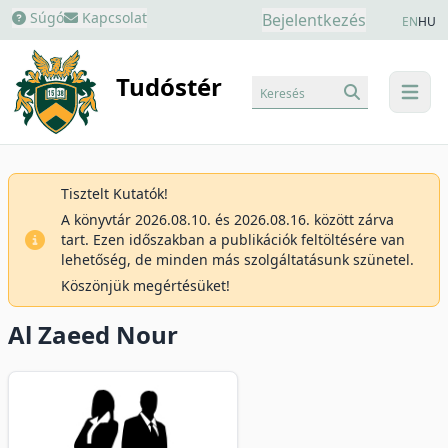
Súgó
Kapcsolat
Bejelentkezés
EN
HU
Tudóstér
Keresés
menu
Tisztelt Kutatók!
A könyvtár 2026.08.10. és 2026.08.16. között zárva
tart. Ezen időszakban a publikációk feltöltésére van
lehetőség, de minden más szolgáltatásunk szünetel.
Köszönjük megértésüket!
Al Zaeed Nour