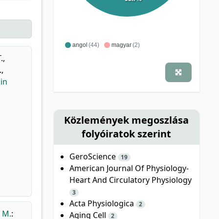
angol
(44)
magyar
(2)
.
,
.
,
in
Közlemények megoszlása
folyóiratok szerint
GeroScience
19
American Journal Of Physiology-
Heart And Circulatory Physiology
3
Acta Physiologica
2
 M.
:
Aging Cell
2