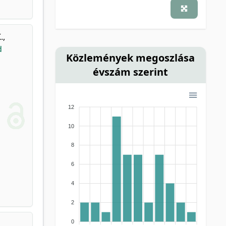
.
,
d
Közlemények megoszlása
évszám szerint
12
10
8
6
4
2
0
.
,