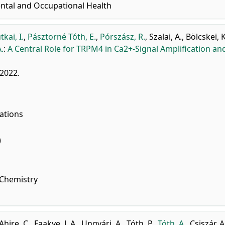
ntal and Occupational Health
tkai, I.
,
Pásztorné Tóth, E.
,
Pórszász, R.
,
Szalai, A.
,
Bölcskei, K
.
:
A Central Role for TRPM4 in Ca2+-Signal Amplification an
 2022.
ations
)
 Chemistry
Ahire, C.
,
Faakye, J. A.
,
Ungvári, A.
,
Tóth, P.
,
Tóth, A.
,
Csiszár, A