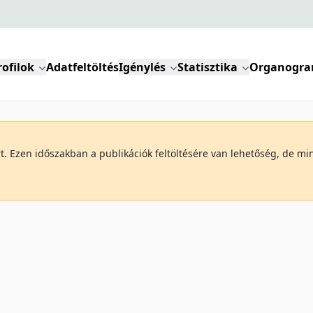
rofilok
Adatfeltöltés
Igénylés
Statisztika
Organogr
art. Ezen időszakban a publikációk feltöltésére van lehetőség, de 