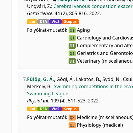
Ungvári, Z.
:
Cerebral venous congestion exacer
GeroScience.
44 (2), 805-816, 2022.
doi
DEA
WoS
Scopus
Folyóirat-mutatók:
Aging
Q1
Cardiology and Cardiova
Q1
Complementary and Alter
D1
Geriatrics and Gerontol
Q1
Veterinary (miscellaneou
D1
7.
Fülöp, G. Á.
,
Gógl, Á.
,
Lakatos, B.
,
Sydó, N.
,
Csul
Merkely, B.
:
Swimming competitions in the era o
Swimming League.
Physiol Int.
109 (4), 511-523, 2022.
doi
DEA
WoS
Scopus
Folyóirat-mutatók:
Medicine (miscellaneous
Q3
Physiology (medical)
Q3