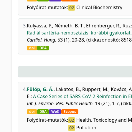
Folyóirat-mutatók:
Clinical Biochemistry
Q2
3.
Kulyassa, P.
,
Németh, B. T.
,
Ehrenberger, R.
,
Ruzs
Radiálisartéria-hemosztázis: korábbi gyakorlat,
Cardiol. Hung.
53 (1), 20-28, (cikkazonosító: 851
doi
DEA
4.
Fülöp, G. Á.
,
Lakatos, B.
,
Ruppert, M.
,
Kovács, A
E.
:
A Case Series of SARS-CoV-2 Reinfection in El
Int. J. Environ. Res. Public Health.
19 (21), 1-7, (cik
doi
DEA
WoS
Scopus
Folyóirat-mutatók:
Health, Toxicology and 
Q2
Pollution
Q2