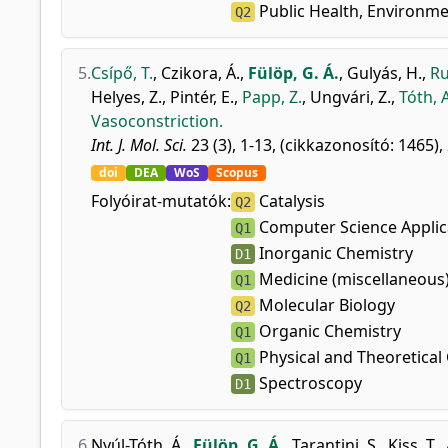
Public Health, Environme
Q2
5.
Csípő, T.
,
Czikora, Á.
,
Fülöp, G. Á.
,
Gulyás, H.
,
Ru
Helyes, Z.
,
Pintér, E.
,
Papp, Z.
,
Ungvári, Z.
,
Tóth, A
Vasoconstriction.
Int. J. Mol. Sci.
23 (3), 1-13, (cikkazonosító: 1465),
doi
DEA
WoS
Scopus
Folyóirat-mutatók:
Catalysis
Q2
Computer Science Applic
Q1
Inorganic Chemistry
D1
Medicine (miscellaneous
Q1
Molecular Biology
Q2
Organic Chemistry
Q1
Physical and Theoretical
Q1
Spectroscopy
D1
6.
Nyúl-Tóth, Á.
,
Fülöp, G. Á.
,
Tarantini, S.
,
Kiss, T.
,