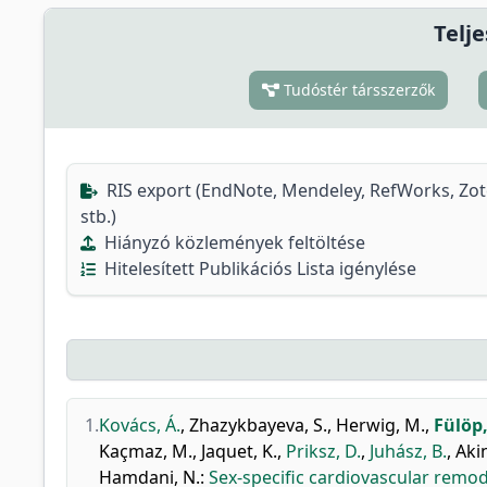
Telje
Tudóstér társszerzők
RIS export (EndNote, Mendeley, RefWorks, Zo
stb.)
Hiányzó közlemények feltöltése
Hitelesített Publikációs Lista igénylése
1.
Kovács, Á.
,
Zhazykbayeva, S.
,
Herwig, M.
,
Fülöp,
Kaçmaz, M.
,
Jaquet, K.
,
Priksz, D.
,
Juhász, B.
,
Akin
Hamdani, N.
:
Sex-specific cardiovascular remo