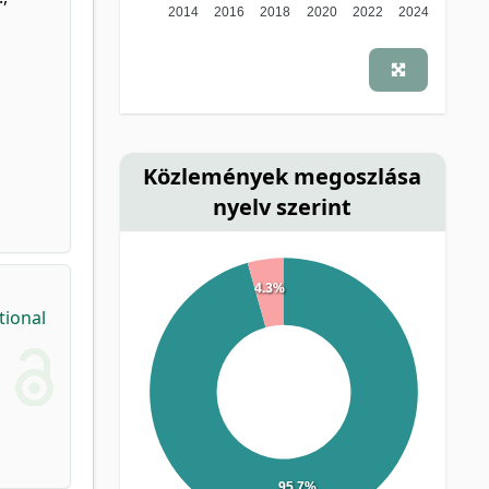
2014
2016
2018
2020
2022
2024
Közlemények megoszlása
nyelv szerint
4.3%
tional
95.7%