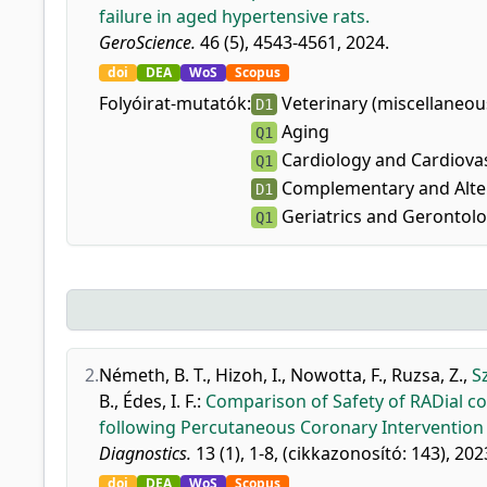
failure in aged hypertensive rats.
GeroScience.
46 (5), 4543-4561, 2024.
doi
DEA
WoS
Scopus
Folyóirat-mutatók:
Veterinary (miscellaneou
D1
Aging
Q1
Cardiology and Cardiova
Q1
Complementary and Alter
D1
Geriatrics and Gerontol
Q1
2.
Németh, B. T.
,
Hizoh, I.
,
Nowotta, F.
,
Ruzsa, Z.
,
Sz
B.
,
Édes, I. F.
:
Comparison of Safety of RADial co
following Percutaneous Coronary Intervention 
Diagnostics.
13 (1), 1-8, (cikkazonosító: 143), 202
doi
DEA
WoS
Scopus