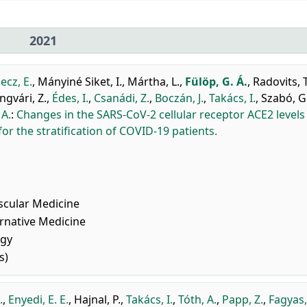
2021
ecz, E.
,
Mányiné Siket, I.
,
Mártha, L.
,
Fülöp, G. Á.
,
Radovits, T
ngvári, Z.
,
Édes, I.
,
Csanádi, Z.
,
Boczán, J.
,
Takács, I.
,
Szabó, G
 A.
:
Changes in the SARS-CoV-2 cellular receptor ACE2 levels 
or the stratification of COVID-19 patients.
scular Medicine
native Medicine
ogy
s)
.
,
Enyedi, E. E.
,
Hajnal, P.
,
Takács, I.
,
Tóth, A.
,
Papp, Z.
,
Fagyas,