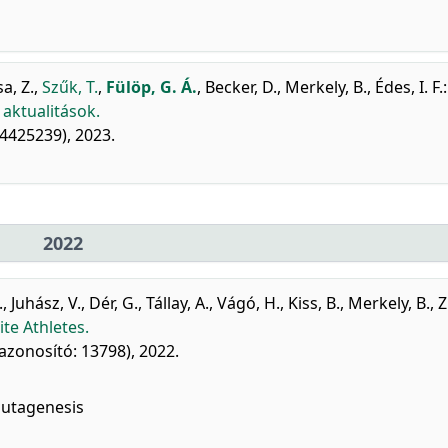
a, Z.
,
Szűk, T.
,
Fülöp, G. Á.
,
Becker, D.
,
Merkely, B.
,
Édes, I. F.
:
 aktualitások.
84425239), 2023.
2022
.
,
Juhász, V.
,
Dér, G.
,
Tállay, A.
,
Vágó, H.
,
Kiss, B.
,
Merkely, B.
,
Z
ite Athletes.
kazonosító: 13798), 2022.
Mutagenesis