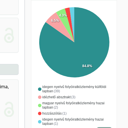
4.3%
6.5%
84.8%
ima,
idegen nyelvű folyóiratközlemény külföldi
lapban
(39)
idézhető absztrakt
(3)
magyar nyelvű folyóiratközlemény hazai
lapban
(2)
hozzászólás
(1)
idegen nyelvű folyóiratközlemény hazai
lapban
(1)