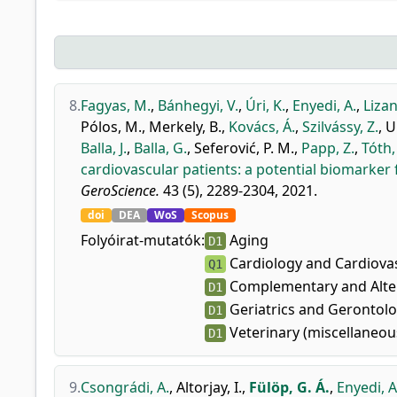
8.
Fagyas, M.
,
Bánhegyi, V.
,
Úri, K.
,
Enyedi, A.
,
Lizan
Pólos, M.
,
Merkely, B.
,
Kovács, Á.
,
Szilvássy, Z.
,
U
Balla, J.
,
Balla, G.
,
Seferović, P. M.
,
Papp, Z.
,
Tóth,
cardiovascular patients: a potential biomarker f
GeroScience.
43 (5), 2289-2304, 2021.
doi
DEA
WoS
Scopus
Folyóirat-mutatók:
Aging
D1
Cardiology and Cardiova
Q1
Complementary and Alter
D1
Geriatrics and Gerontol
D1
Veterinary (miscellaneou
D1
9.
Csongrádi, A.
,
Altorjay, I.
,
Fülöp, G. Á.
,
Enyedi, A