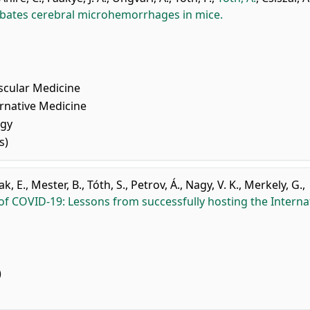
bates cerebral microhemorrhages in mice.
scular Medicine
native Medicine
ogy
s)
ak, E.
,
Mester, B.
,
Tóth, S.
,
Petrov, Á.
,
Nagy, V. K.
,
Merkely, G.
,
f COVID-19: Lessons from successfully hosting the Interna
)