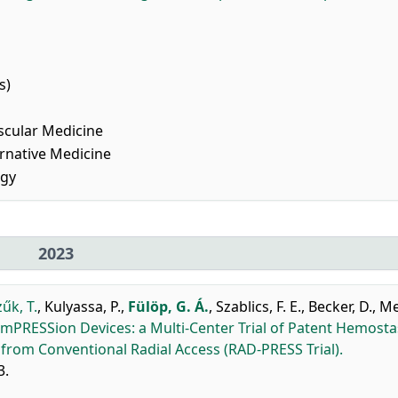
s)
scular Medicine
native Medicine
ogy
2023
űk, T.
,
Kulyassa, P.
,
Fülöp, G. Á.
,
Szablics, F. E.
,
Becker, D.
,
Me
mPRESSion Devices: a Multi-Center Trial of Patent Hemosta
from Conventional Radial Access (RAD-PRESS Trial).
3.