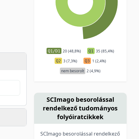
Q1/D1
20 (48,8%)
Q1
35 (85,4%)
Q2
3 (7,3%)
Q3
1 (2,4%)
nem besorolt
2 (4,9%)
SCImago besorolással
rendelkező tudományos
folyóiratcikkek
SCImago besorolással rendelkező