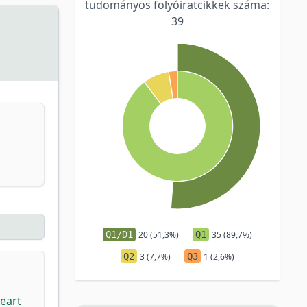
tudományos folyóiratcikkek száma:
39
Q1/D1
20 (51,3%)
Q1
35 (89,7%)
Q2
3 (7,7%)
Q3
1 (2,6%)
,
eart