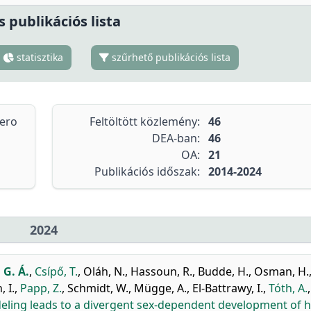
s publikációs lista
statisztika
szűrhető publikációs lista
tero
Feltöltött közlemény:
46
DEA-ban:
46
OA:
21
Publikációs időszak:
2014-2024
2024
 G. Á.
,
Csípő, T.
,
Oláh, N.
,
Hassoun, R.
,
Budde, H.
,
Osman, H.
, I.
,
Papp, Z.
,
Schmidt, W.
,
Mügge, A.
,
El-Battrawy, I.
,
Tóth, A.
,
deling leads to a divergent sex-dependent development of h