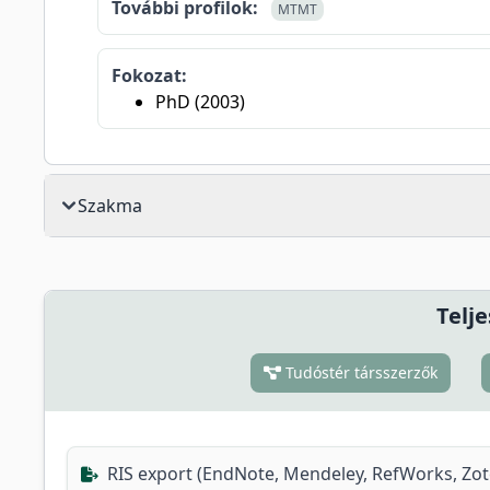
További profilok:
MTMT
Fokozat:
PhD (2003)
Szakma
Telje
Tudóstér társszerzők
RIS export (EndNote, Mendeley, RefWorks, Zo