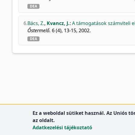
DEA
6.
Bács, Z.
,
Kvancz, J.
:
A támogatások számviteli e
Őstermelő.
6 (4), 13-15, 2002.
DEA
Ez a weboldal sütiket használ. Az Uniós t
az oldalt.
Adatkezelési tájékoztató
DEENK
Debreceni Egyetem