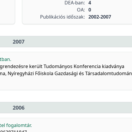
DEA-ban:
4
OA:
0
Publikációs időszak:
2002-2007
2007
atban.
grendezésre került Tudományos Konferencia kiadványa
lna, Nyíregyházi Főiskola Gazdasági és Társadalomtudomány
2006
tel fogalomtár.