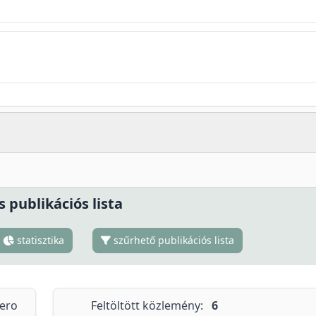
s publikációs lista
statisztika
szűrhető publikációs lista
tero
Feltöltött közlemény:
6