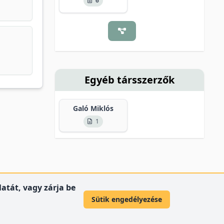
6
Egyéb társszerzők
Galó Miklós
1
atát, vagy zárja be
Sütik engedélyezése
© 2012 Debreceni Egyetem