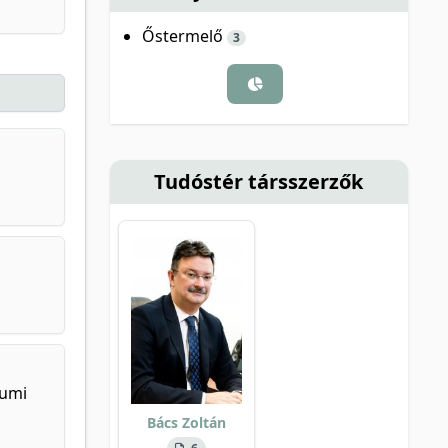
Őstermelő
3
Tudóstér társszerzők
eumi
Bács Zoltán