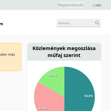
Bejelentkezés
EN
HU
Keresés
am
Közlemények megoszlása
műfaj szerint
minden más
16.7%
50.0%
33.3%