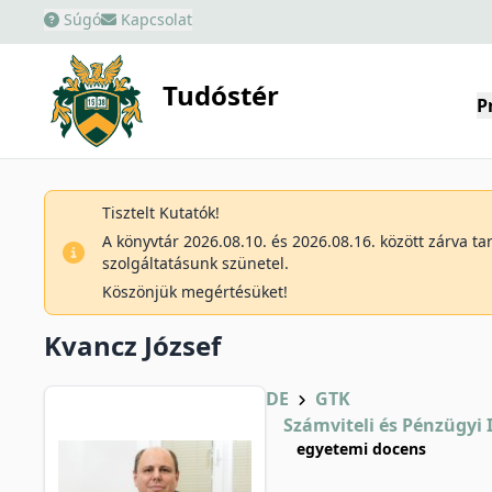
Súgó
Kapcsolat
Tudóstér
P
Tisztelt Kutatók!
A könyvtár 2026.08.10. és 2026.08.16. között zárva t
szolgáltatásunk szünetel.
Köszönjük megértésüket!
Kvancz József
DE
GTK
Számviteli és Pénzügyi 
egyetemi docens