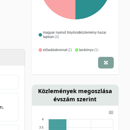
magyar nyelvű folyóiratközlemény hazai
lapban
(3)
előadáskivonat
(2)
tankönyv
(1)
Közlemények megoszlása
évszám szerint
n.
4
3.5