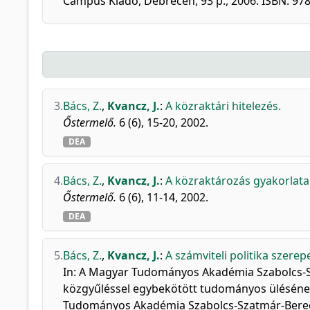
Campus Kiadó, Debrecen, 93 p., 2006. ISBN: 9
3.
Bács, Z.
,
Kvancz, J.
:
A közraktári hitelezés.
Őstermelő.
6 (6), 15-20, 2002.
DEA
4.
Bács, Z.
,
Kvancz, J.
:
A közraktározás gyakorlata
Őstermelő.
6 (6), 11-14, 2002.
DEA
5.
Bács, Z.
,
Kvancz, J.
:
A számviteli politika szerep
In: A Magyar Tudományos Akadémia Szabolcs-S
közgyűléssel egybekötött tudományos ülésének 
Tudományos Akadémia Szabolcs-Szatmár-Bereg 