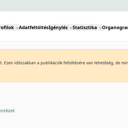
rofilok
Adatfeltöltés
Igénylés
Statisztika
Organogr
art. Ezen időszakban a publikációk feltöltésére van lehetőség, de 
Intézet