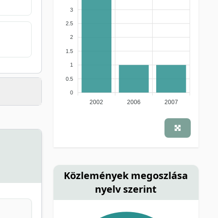
3
2.5
2
1.5
1
0.5
0
2002
2006
2007
Közlemények megoszlása
nyelv szerint