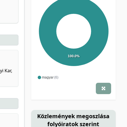
100.0%
i Kar,
magyar
(6)
Közlemények megoszlása
folyóiratok szerint