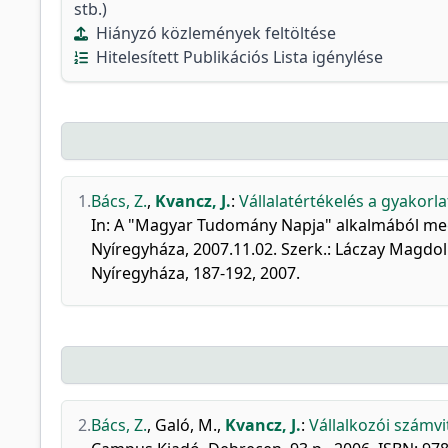
stb.)
Hiányzó közlemények feltöltése
Hitelesített Publikációs Lista igénylése
1.
Bács, Z.
,
Kvancz, J.
:
Vállalatértékelés a gyakorl
In: A "Magyar Tudomány Napja" alkalmából me
Nyíregyháza, 2007.11.02. Szerk.: Láczay Magdo
Nyíregyháza, 187-192, 2007.
2.
Bács, Z.
,
Galó, M.
,
Kvancz, J.
:
Vállalkozói számvi