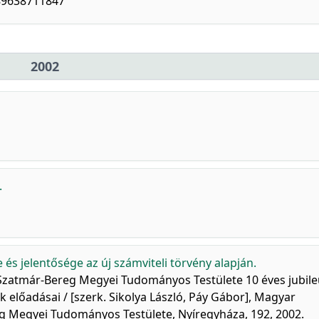
789638711847
2002
.
e és jelentősége az új számviteli törvény alapján.
zatmár-Bereg Megyei Tudományos Testülete 10 éves jubil
előadásai / [szerk. Sikolya László, Páy Gábor], Magyar
Megyei Tudományos Testülete, Nyíregyháza, 192, 2002.