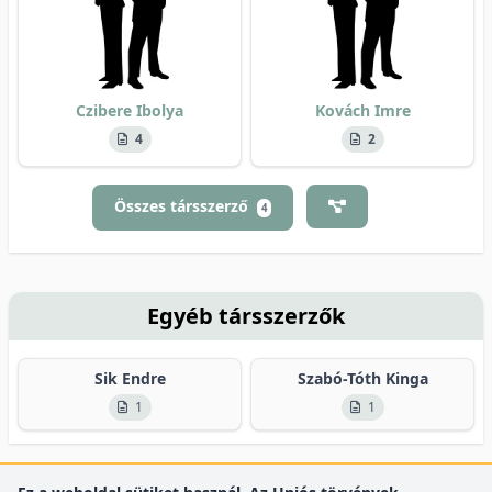
Czibere Ibolya
Kovách Imre
4
2
Összes társszerző
4
Egyéb társszerzők
Sik Endre
Szabó-Tóth Kinga
1
1