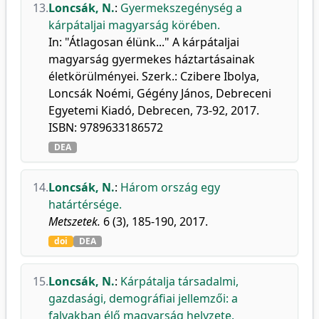
13.
Loncsák, N.
:
Gyermekszegénység a
kárpátaljai magyarság körében.
In: "Átlagosan élünk..." A kárpátaljai
magyarság gyermekes háztartásainak
életkörülményei. Szerk.: Czibere Ibolya,
Loncsák Noémi, Gégény János, Debreceni
Egyetemi Kiadó, Debrecen, 73-92, 2017.
ISBN: 9789633186572
DEA
14.
Loncsák, N.
:
Három ország egy
határtérsége.
Metszetek.
6 (3), 185-190, 2017.
doi
DEA
15.
Loncsák, N.
:
Kárpátalja társadalmi,
gazdasági, demográfiai jellemzői: a
falvakban élő magyarság helyzete.