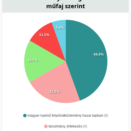
műfaj szerint
5.6%
11.1%
44.4%
16.7%
22.2%
magyar nyelvű folyóiratközlemény hazai lapban
(8)
tanulmány, értekezés
(4)