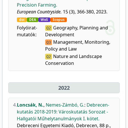
Precision Farming.
European Countryside.
15 (3), 366-380, 2023.
doi
DEA
WoS
Scopus
Folyóirat-
Geography, Planning and
Q2
mutatók:
Development
Management, Monitoring,
Q3
Policy and Law
Nature and Landscape
Q2
Conservation
2022
4.
Loncsák, N.
,
Nemes-Zámbó, G.
:
Debrecen-
kutatás 2018-2019: Városkutatás Sorozat -
Hallgatói Műhelytanulmányok I. kötet.
Debreceni Egyetemi Kiadó, Debrecen, 88 p.,