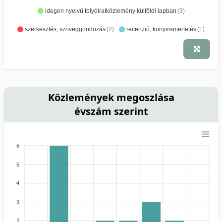
idegen nyelvű folyóiratközlemény külföldi lapban
(3)
szerkesztés, szöveggondozás
(2)
recenzió, könyvismertetés
(1)
Közlemények megoszlása
évszám szerint
6
5
4
3
2