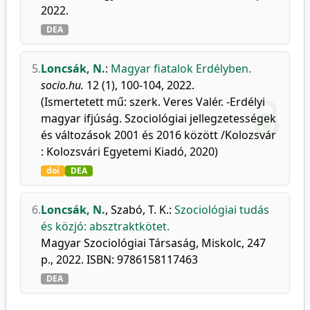
2022.
DEA
5.
Loncsák, N.
:
Magyar fiatalok Erdélyben.
socio.hu.
12 (1), 100-104, 2022.
(Ismertetett mű: szerk. Veres Valér. -Erdélyi
magyar ifjúság. Szociológiai jellegzetességek
és változások 2001 és 2016 között /Kolozsvár
: Kolozsvári Egyetemi Kiadó, 2020)
doi
DEA
6.
Loncsák, N.
,
Szabó, T. K.
:
Szociológiai tudás
és közjó: absztraktkötet.
Magyar Szociológiai Társaság, Miskolc, 247
p., 2022. ISBN: 9786158117463
DEA