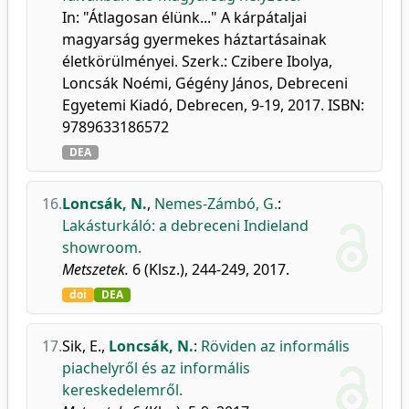
In: "Átlagosan élünk..." A kárpátaljai
magyarság gyermekes háztartásainak
életkörülményei. Szerk.: Czibere Ibolya,
Loncsák Noémi, Gégény János, Debreceni
Egyetemi Kiadó, Debrecen, 9-19, 2017. ISBN:
9789633186572
DEA
16.
Loncsák, N.
,
Nemes-Zámbó, G.
:
Lakásturkáló: a debreceni Indieland
showroom.
Metszetek.
6 (Klsz.), 244-249, 2017.
doi
DEA
17.
Sik, E.
,
Loncsák, N.
:
Röviden az informális
piachelyről és az informális
kereskedelemről.