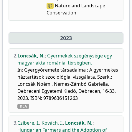
Nature and Landscape
Q2
Conservation
2023
2.
Loncsák, N.
:
Gyermekek szegénysége egy
magyarlakta romániai térségben.
In: Gyergyóremete társadalma : A gyermekes
háztartások szociológiai vizsgálata. Szerk.:
Loncsák Noémi, Nemes-Zámbó Gabriella,
Debreceni Egyetemi Kiadó, Debrecen, 16-33,
2023. ISBN: 9789636151263
DEA
3.
Czibere, I.
,
Kovách, I.
,
Loncsák, N.
:
Hungarian Farmers and the Adoption of