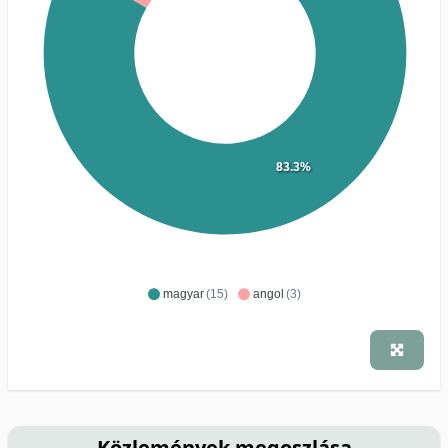
83.3%
magyar
(15)
angol
(3)
Közlemények megoszlása