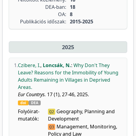
DEA-ban:
18
OA:
8
Publikációs időszak:
2015-2025
2025
1.
Czibere, I.
,
Loncsák, N.
:
Why Don't They
Leave? Reasons for the Immobility of Young
Adults Remaining in Villages in Deprived
Areas.
Eur Countrys.
17 (1), 27-46, 2025.
doi
DEA
Folyóirat-
Geography, Planning and
Q2
mutatók:
Development
Management, Monitoring,
Q3
Policy and Law