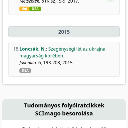
Metszetek.
6 (Klsz), 5-9, 2017.
doi
DEA
2015
18.
Loncsák, N.
:
Szegénységi lét az ukrajnai
magyarság körében.
Juvenilia.
6, 193-208, 2015.
DEA
Tudományos folyóiratcikkek
SCImago besorolása