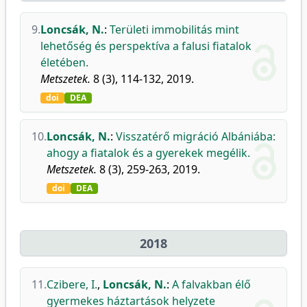
9.
Loncsák, N.
:
Területi immobilitás mint
lehetőség és perspektíva a falusi fiatalok
életében.
Metszetek.
8 (3), 114-132, 2019.
doi
DEA
10.
Loncsák, N.
:
Visszatérő migráció Albániába:
ahogy a fiatalok és a gyerekek megélik.
Metszetek.
8 (3), 259-263, 2019.
doi
DEA
2018
11.
Czibere, I.
,
Loncsák, N.
:
A falvakban élő
gyermekes háztartások helyzete