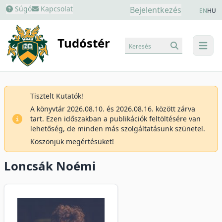
Súgó
Kapcsolat
Bejelentkezés
EN
HU
Tudóstér
Keresés
menu
Tisztelt Kutatók!
A könyvtár 2026.08.10. és 2026.08.16. között zárva
tart. Ezen időszakban a publikációk feltöltésére van
lehetőség, de minden más szolgáltatásunk szünetel.
Köszönjük megértésüket!
Loncsák Noémi