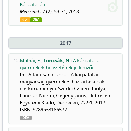
Kárpátalján.
Metszetek.
7 (2), 53-71, 2018.
doi
DEA
2017
12.
Molnár, É.
,
Loncsák, N.
:
A kárpátaljai
gyermekek helyzetének jellemzői.
In: "Átlagosan élünk..." A kárpátaljai
magyarság gyermekes háztartásainak
életkörülményei. Szerk.: Czibere Ibolya,
Loncsák Noémi, Gégény János, Debreceni
Egyetemi Kiadó, Debrecen, 72-91, 2017.
ISBN: 9789633186572
DEA