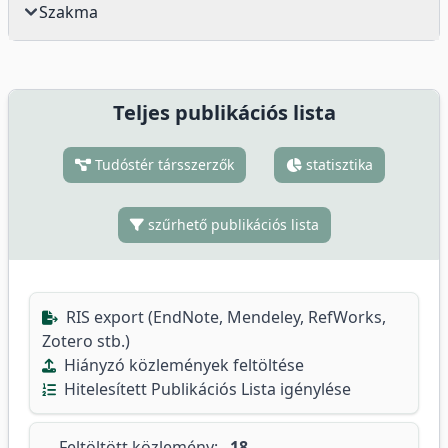
Szakma
Teljes publikációs lista
Tudóstér társszerzők
statisztika
szűrhető publikációs lista
RIS export (EndNote, Mendeley, RefWorks,
Zotero stb.)
Hiányzó közlemények feltöltése
Hitelesített Publikációs Lista igénylése
Feltöltött közlemény:
18