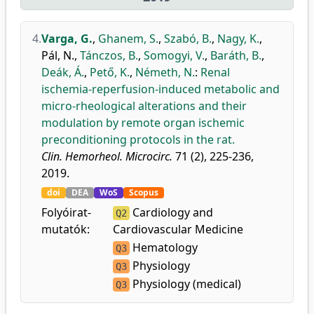
4.
Varga, G.
,
Ghanem, S.
,
Szabó, B.
,
Nagy, K.
,
Pál, N.
,
Tánczos, B.
,
Somogyi, V.
,
Baráth, B.
,
Deák, Á.
,
Pető, K.
,
Németh, N.
:
Renal
ischemia-reperfusion-induced metabolic and
micro-rheological alterations and their
modulation by remote organ ischemic
preconditioning protocols in the rat.
Clin. Hemorheol. Microcirc.
71 (2), 225-236,
2019.
doi
DEA
WoS
Scopus
Folyóirat-
Cardiology and
Q2
mutatók:
Cardiovascular Medicine
Hematology
Q3
Physiology
Q3
Physiology (medical)
Q3