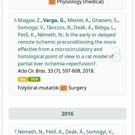
Physiology (medical)
Q3
6.
Magyar, Z.
,
Varga, G.
,
Mester, A.
,
Ghanem, S.
,
Somogyi, V.
,
Tánczos, B.
,
Deák, Á.
,
Bidiga, L.
,
Pető, K.
,
Németh, N.
:
Is the early or delayed
remote ischemic preconditioning the more
effective from a microcirculatory and
histological point of view in a rat model of
partial liver ischemia-reperfusion?.
Acta Cir. Bras.
33 (7), 597-608, 2018.
doi
DEA
Folyóirat-mutatók:
Surgery
Q3
2016
7.
Németh, N.
,
Pető, K.
,
Deák, Á.
,
Somogyi, V.
,