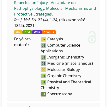
Reperfusion Injury - An Update on
Pathophysiology, Molecular Mechanisms and
Protective Strategies.
Int. J. Mol. Sci.
22 (4), 1-24, (cikkazonosító:
1864), 2021.
doi
DEA
WoS
Scopus
Folyóirat-
Catalysis
Q2
mutatók:
Computer Science
Q1
Applications
Inorganic Chemistry
Q1
Medicine (miscellaneous)
Q1
Molecular Biology
Q2
Organic Chemistry
Q1
Physical and Theoretical
Q1
Chemistry
Spectroscopy
D1