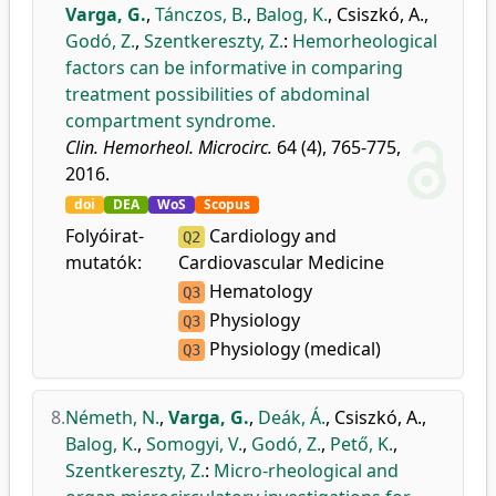
Varga, G.
,
Tánczos, B.
,
Balog, K.
,
Csiszkó, A.
,
Godó, Z.
,
Szentkereszty, Z.
:
Hemorheological
factors can be informative in comparing
treatment possibilities of abdominal
compartment syndrome.
Clin. Hemorheol. Microcirc.
64 (4), 765-775,
2016.
doi
DEA
WoS
Scopus
Folyóirat-
Cardiology and
Q2
mutatók:
Cardiovascular Medicine
Hematology
Q3
Physiology
Q3
Physiology (medical)
Q3
8.
Németh, N.
,
Varga, G.
,
Deák, Á.
,
Csiszkó, A.
,
Balog, K.
,
Somogyi, V.
,
Godó, Z.
,
Pető, K.
,
Szentkereszty, Z.
:
Micro-rheological and