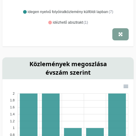
idegen nyelvű folyóiratközlemény külföldi lapban
(7)
idézhető absztrakt
(1)
Közlemények megoszlása
évszám szerint
2
1.8
1.6
1.4
1.2
1
0.8