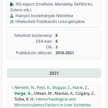
RIS export (EndNote, Mendeley, RefWorks,
Zotero stb.)
Hiányzó közlemények feltöltése
Hitelesített Publikációs Lista igénylése
Feltöltött közlemény:
8
DEA-ban:
8
OA:
3
Publikációs időszak:
2016-2021
2021
1.
Németh, N.
,
Pető, K.
,
Magyar, Z.
,
Klárik, Z.
,
Varga, G.
,
Oltean, M.
,
Mantas, A.
,
Czigány, Z.
,
Tolba, R. H.
:
Hemorheological and
Microcirculatory Factors in Liver Ischemia-