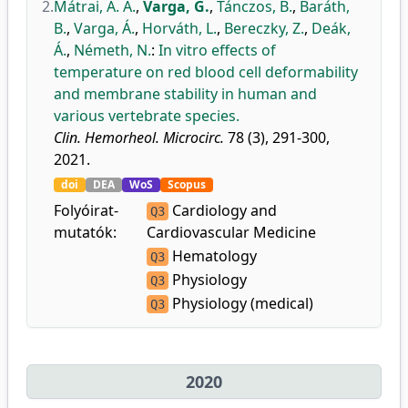
2.
Mátrai, Á. A.
,
Varga, G.
,
Tánczos, B.
,
Baráth,
B.
,
Varga, Á.
,
Horváth, L.
,
Bereczky, Z.
,
Deák,
Á.
,
Németh, N.
:
In vitro effects of
temperature on red blood cell deformability
and membrane stability in human and
various vertebrate species.
Clin. Hemorheol. Microcirc.
78 (3), 291-300,
2021.
doi
DEA
WoS
Scopus
Folyóirat-
Cardiology and
Q3
mutatók:
Cardiovascular Medicine
Hematology
Q3
Physiology
Q3
Physiology (medical)
Q3
2020