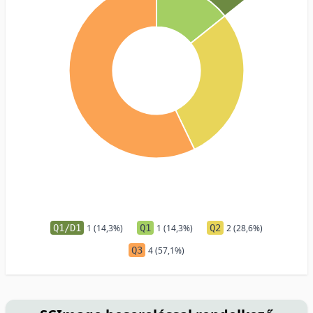
Q1/D1
1 (14,3%)
Q1
1 (14,3%)
Q2
2 (28,6%)
Q3
4 (57,1%)