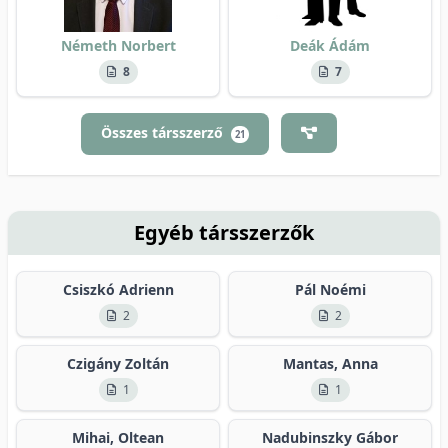
Németh Norbert
Deák Ádám
8
7
Összes társszerző
21
Egyéb társszerzők
Csiszkó Adrienn
Pál Noémi
2
2
Czigány Zoltán
Mantas, Anna
1
1
Mihai, Oltean
Nadubinszky Gábor