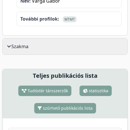
Név:
Varga Gábor
További profilok:
MTMT
Szakma
Teljes publikációs lista
Tudóstér társszerzők
statisztika
szűrhető publikációs lista