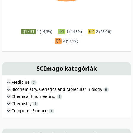
Q1/D1
1 (14,3%)
Q1
1 (14,3%)
Q2
2 (28,6%)
Q3
4 (57,1%)
SCImago kategóriák
Medicine
7
Biochemistry, Genetics and Molecular Biology
6
Chemical Engineering
1
Chemistry
1
Computer Science
1