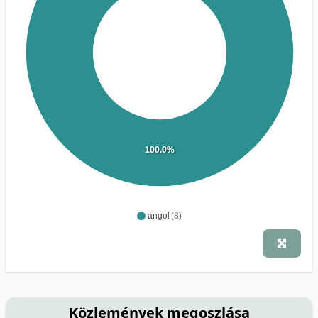
100.0%
angol
(8)
Közlemények megoszlása