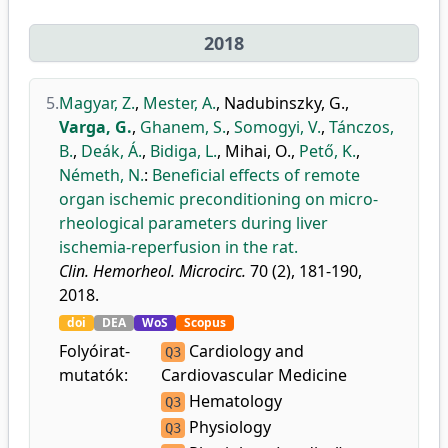
2018
5.
Magyar, Z.
,
Mester, A.
,
Nadubinszky, G.
,
Varga, G.
,
Ghanem, S.
,
Somogyi, V.
,
Tánczos,
B.
,
Deák, Á.
,
Bidiga, L.
,
Mihai, O.
,
Pető, K.
,
Németh, N.
:
Beneficial effects of remote
organ ischemic preconditioning on micro-
rheological parameters during liver
ischemia-reperfusion in the rat.
Clin. Hemorheol. Microcirc.
70 (2), 181-190,
2018.
doi
DEA
WoS
Scopus
Folyóirat-
Cardiology and
Q3
mutatók:
Cardiovascular Medicine
Hematology
Q3
Physiology
Q3