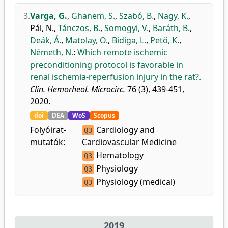
3.
Varga, G.
,
Ghanem, S.
,
Szabó, B.
,
Nagy, K.
,
Pál, N.
,
Tánczos, B.
,
Somogyi, V.
,
Baráth, B.
,
Deák, Á.
,
Matolay, O.
,
Bidiga, L.
,
Pető, K.
,
Németh, N.
:
Which remote ischemic
preconditioning protocol is favorable in
renal ischemia-reperfusion injury in the rat?.
Clin. Hemorheol. Microcirc.
76 (3), 439-451,
2020.
doi
DEA
WoS
Scopus
Folyóirat-
Cardiology and
Q3
mutatók:
Cardiovascular Medicine
Hematology
Q3
Physiology
Q3
Physiology (medical)
Q3
2019