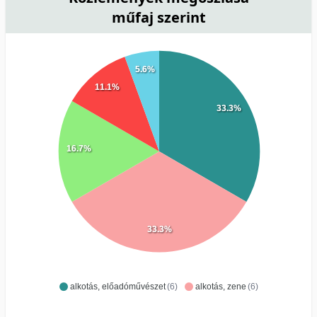
műfaj szerint
5.6%
11.1%
33.3%
16.7%
33.3%
alkotás, előadóművészet
(6)
alkotás, zene
(6)