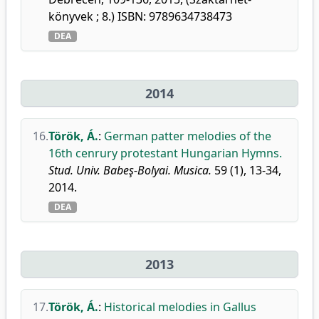
könyvek ; 8.) ISBN: 9789634738473
DEA
2014
16.
Török, Á.
:
German patter melodies of the
16th cenrury protestant Hungarian Hymns.
Stud. Univ. Babeş-Bolyai. Musica.
59 (1), 13-34,
2014.
DEA
2013
17.
Török, Á.
:
Historical melodies in Gallus