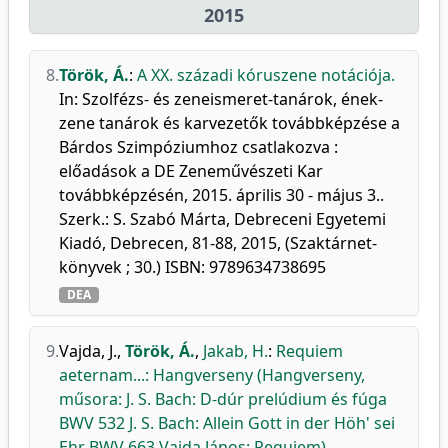
2015
8.
Török, Á.
:
A XX. századi kóruszene notációja.
In: Szolfézs- és zeneismeret-tanárok, ének-
zene tanárok és karvezetők továbbképzése a
Bárdos Szimpóziumhoz csatlakozva :
előadások a DE Zeneművészeti Kar
továbbképzésén, 2015. április 30 - május 3..
Szerk.: S. Szabó Márta, Debreceni Egyetemi
Kiadó, Debrecen, 81-88, 2015, (Szaktárnet-
könyvek ; 30.) ISBN: 9789634738695
DEA
9.
Vajda, J.
,
Török, Á.
,
Jakab, H.
:
Requiem
aeternam...: Hangverseny (Hangverseny,
műsora: J. S. Bach: D-dúr prelúdium és fúga
BWV 532 J. S. Bach: Allein Gott in der Höh' sei
Ehr BWV 663 Vajda János: Requiem).