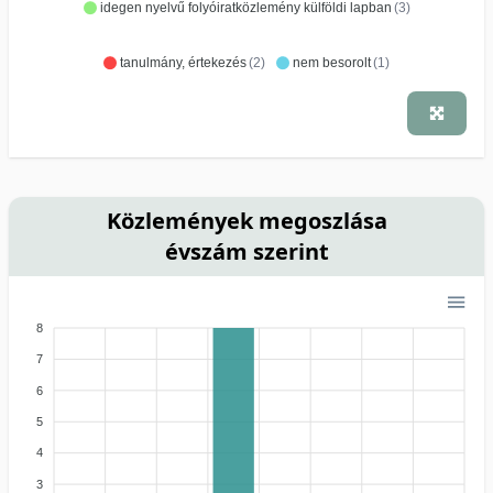
idegen nyelvű folyóiratközlemény külföldi lapban
(3)
tanulmány, értekezés
(2)
nem besorolt
(1)
Közlemények megoszlása
évszám szerint
8
7
6
5
4
3