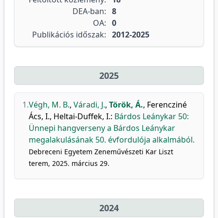
DEA-ban:
8
OA:
0
Publikációs időszak:
2012-2025
2025
1.
Végh, M. B.
,
Váradi, J.
,
Török, Á.
,
Ferencziné
Ács, I.
,
Heltai-Duffek, I.
:
Bárdos Leánykar 50:
Ünnepi hangverseny a Bárdos Leánykar
megalakulásának 50. évfordulója alkalmából.
Debreceni Egyetem Zeneművészeti Kar Liszt
terem, 2025. március 29.
2024