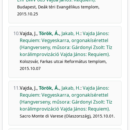
Budapest, Deák téri Evangélikus templom,
2015.10.25
10.
Vajda, J.
,
Török, Á.
,
Jakab, H.
:
Vajda János:
Requiem: Vegyeskarra, orgonakísérettel
(Hangverseny, műsora: Gárdonyi Zsolt: Tíz
korálimprovizáció Vajda János: Requiem).
Kolozsvár, Farkas utcai Református templom,
2015.10.07
11.
Vajda, J.
,
Török, Á.
,
Jakab, H.
:
Vajda János:
Requiem: Vegyeskarra, orgonakísérettel
(Hangverseny, műsora: Gárdonyi Zsolt: Tíz
korálimprovizáció Vajda János: Requiem).
Sacro Monte di Varese (Olaszország), 2015.10.01.