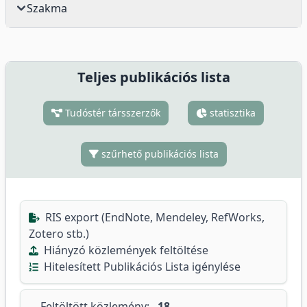
Szakma
Teljes publikációs lista
Tudóstér társszerzők
statisztika
szűrhető publikációs lista
RIS export (EndNote, Mendeley, RefWorks,
Zotero stb.)
Hiányzó közlemények feltöltése
Hitelesített Publikációs Lista igénylése
Feltöltött közlemény:
18