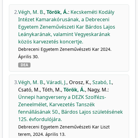
2.
Végh, M. B.
,
Török, Á.
:
Kecskeméti Kodály
Intézet Kamarakórusának, a Debreceni
Egyetem Zeneművészeti Kar Bárdos Lajos
Leánykarának, valamint Vegyeskarának
közös karvezetés koncertje.
Debreceni Egyetem Zeneművészeti Kar 2024.
Április 30.
DEA
3.
Végh, M. B.
,
Váradi, J.
,
Orosz, K.
,
Szabó, I.
,
Csató, M.
,
Tóth, M.
,
Török, Á.
,
Nagy, M.
:
Ünnepi hangverseny a DEZK Szolfézs-
Zeneelmélet, Karvezetés Tanszék
fennállásának 50., Bárdos Lajos születésének
125. évfordulójára.
Debreceni Egyetem Zeneművészeti Kar Liszt
terem, 2024. április 13.