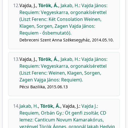
12.
Vajda, J.
,
Török, Á.
,
Jakab, H.
:
Vajda János:
Requiem: Vegyeskarra, orgonakísérettel
(Liszt Ferenc: Két Consolation Weinen,
Klagen, Sorgen, Zagen Vajda János:
Requiem - ősbemutató).
Debreceni Szent Anna Székesegyház, 2014.05.10.
13.
Vajda, J.
,
Török, Á.
,
Jakab, H.
:
Vajda János:
Requiem: Vegyeskarra, orgonakísérettel
(Liszt Ferenc: Weinen, Klagen, Sorgen,
Zagen Vajga János: Requiem).
Pécsi Bazilika, 2015.06.13
14.
Jakab, H.
,
Török, Á.
,
Vajda, J.
:
Vajda J.:
Requiem, Orbán Gy.: Öt genfi zsoltár, CD
lemez: Canticum Novum Kamarakórus,
vezényel Török Ágnes, orgonál Jakab Hedvig