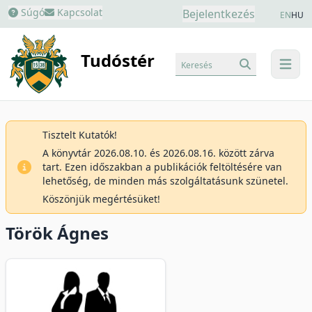
Súgó
Kapcsolat
Bejelentkezés
EN
HU
Tudóstér
Keresés
menu
Tisztelt Kutatók!
A könyvtár 2026.08.10. és 2026.08.16. között zárva
tart. Ezen időszakban a publikációk feltöltésére van
lehetőség, de minden más szolgáltatásunk szünetel.
Köszönjük megértésüket!
Török Ágnes