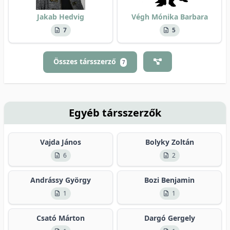
Jakab Hedvig
Végh Mónika Barbara
7
5
Összes társszerző
7
Egyéb társszerzők
Vajda János
Bolyky Zoltán
6
2
Andrássy György
Bozi Benjamin
1
1
Csató Márton
Dargó Gergely