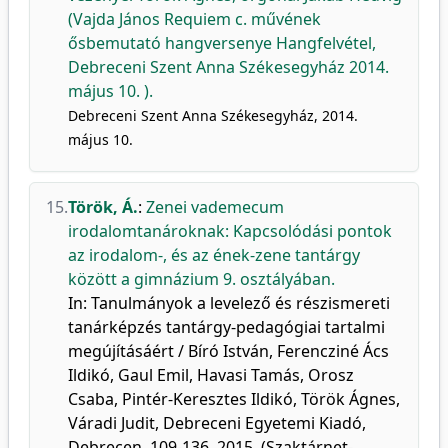
(Vajda János Requiem c. művének
ősbemutató hangversenye Hangfelvétel,
Debreceni Szent Anna Székesegyház 2014.
május 10. ).
Debreceni Szent Anna Székesegyház, 2014.
május 10.
15.
Török, Á.
:
Zenei vademecum
irodalomtanároknak: Kapcsolódási pontok
az irodalom-, és az ének-zene tantárgy
között a gimnázium 9. osztályában.
In: Tanulmányok a levelező és részismereti
tanárképzés tantárgy-pedagógiai tartalmi
megújításáért / Bíró István, Ferencziné Ács
Ildikó, Gaul Emil, Havasi Tamás, Orosz
Csaba, Pintér-Keresztes Ildikó, Török Ágnes,
Váradi Judit, Debreceni Egyetemi Kiadó,
Debrecen, 109-136, 2015, (Szaktárnet-