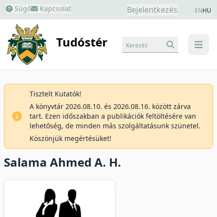
Súgó
Kapcsolat
Bejelentkezés
EN
HU
Tudóstér
Keresés
menu
Tisztelt Kutatók!
A könyvtár 2026.08.10. és 2026.08.16. között zárva
tart. Ezen időszakban a publikációk feltöltésére van
lehetőség, de minden más szolgáltatásunk szünetel.
Köszönjük megértésüket!
Salama Ahmed A. H.