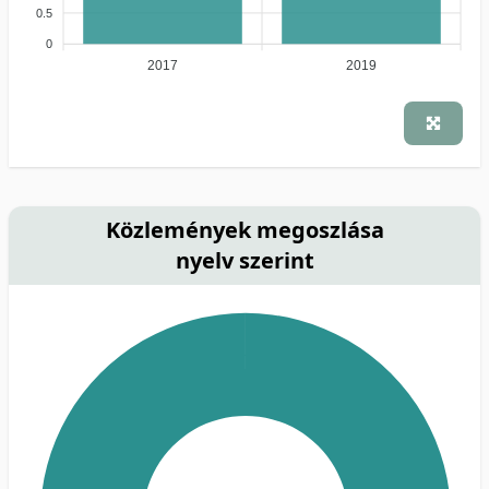
0.5
0
2017
2019
Közlemények megoszlása
nyelv szerint