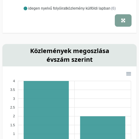
idegen nyelvű folyóiratközlemény külföldi lapban
(6)
Közlemények megoszlása
évszám szerint
4
3.5
3
2.5
2
1.5
1