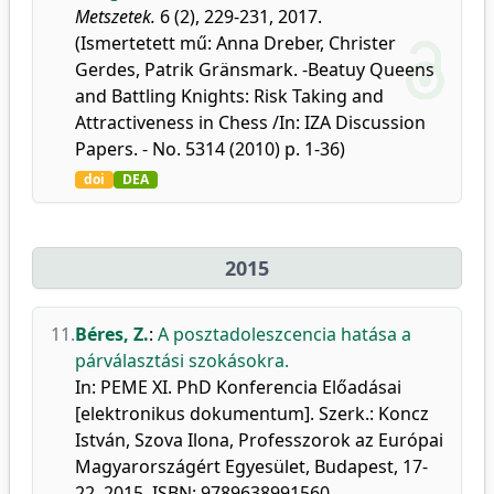
Metszetek.
6 (2), 229-231, 2017.
(Ismertetett mű: Anna Dreber, Christer
Gerdes, Patrik Gränsmark. -Beatuy Queens
and Battling Knights: Risk Taking and
Attractiveness in Chess /In: IZA Discussion
Papers. - No. 5314 (2010) p. 1-36)
doi
DEA
2015
11.
Béres, Z.
:
A posztadoleszcencia hatása a
párválasztási szokásokra.
In: PEME XI. PhD Konferencia Előadásai
[elektronikus dokumentum]. Szerk.: Koncz
István, Szova Ilona, Professzorok az Európai
Magyarországért Egyesület, Budapest, 17-
22, 2015. ISBN: 9789638991560