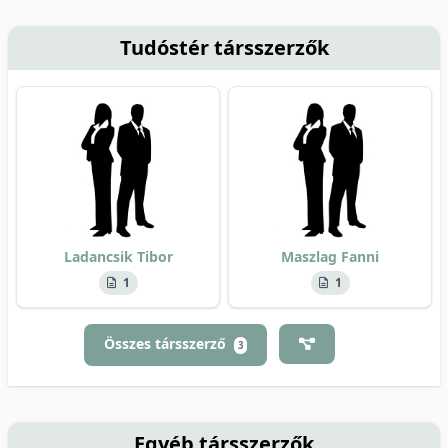
Tudóstér társszerzők
Ladancsik Tibor
Maszlag Fanni
1
1
Összes társszerző
3
Egyéb társszerzők