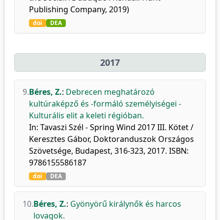
Publishing Company, 2019)
doi
DEA
2017
9.
Béres, Z.
:
Debrecen meghatározó
kultúraképző és -formáló személyiségei -
Kulturális elit a keleti régióban.
In: Tavaszi Szél - Spring Wind 2017 III. Kötet /
Keresztes Gábor, Doktoranduszok Országos
Szövetsége, Budapest, 316-323, 2017. ISBN:
9786155586187
doi
DEA
10.
Béres, Z.
:
Gyönyörű királynők és harcos
lovagok.