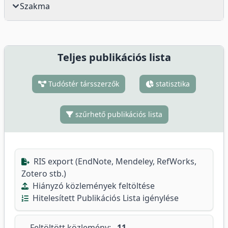
Szakma
Teljes publikációs lista
Tudóstér társszerzők
statisztika
szűrhető publikációs lista
RIS export (EndNote, Mendeley, RefWorks,
Zotero stb.)
Hiányzó közlemények feltöltése
Hitelesített Publikációs Lista igénylése
Feltöltött közlemény:
11