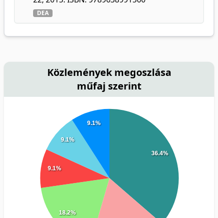
DEA
Közlemények megoszlása
műfaj szerint
9.1%
9.1%
36.4%
9.1%
18.2%