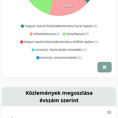
18.2%
magyar nyelvű folyóiratközlemény hazai lapban
(4)
előadáskivonat
(2)
könyvfejezet
(2)
idegen nyelvű folyóiratközlemény külföldi lapban
(1)
recenzió, folyóiratcikk-ismertetés
(1)
recenzió, könyvismertetés
(1)
Közlemények megoszlása
évszám szerint