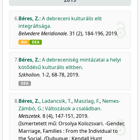
6.
Béres, Z.
:
A debreceni kulturális elit
integráltsága.
Belvedere Meridionale.
31 (2), 184-196, 2019.
doi
DEA
7.
Béres, Z.
:
A debreceniség mintázatai a helyi
kötődésű kulturális elitben.
Szkholion.
1-2, 68-78, 2019.
DEA
8.
Béres, Z.
,
Ladancsik, T.
,
Maszlag, F.
,
Nemes-
Zámbó, G.
:
Változások a családban.
Metszetek.
8 (4), 147-151, 2019.
(Ismertetett mű: Orsolya Kolozsvari. -Gender,
Marriage, Families : From the Individual to
the Social. /Dubuque : Kendall Hunt