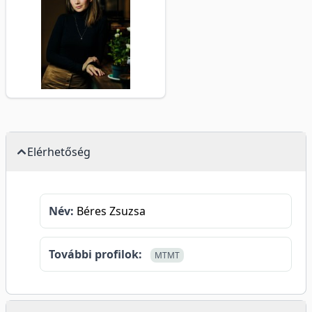
Elérhetőség
Név:
Béres Zsuzsa
További profilok:
MTMT