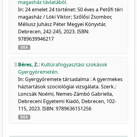
magasház távlatából.
In: 24 emelet 24 történet: 50 éves a Petőfi téri
magasház / Löki Viktor; Szőlősi Zsombor,
Méliusz Juhász Péter Megyei Könyvtár,
Debrecen, 242-245, 2023. ISBN:
9789639946217
DEA
3.
Béres, Z.
:
Kultúrafogyasztási szokások
Gyergyóremetén.
In: Gyergyóremete társadalma : A gyermekes
háztartások szociológiai vizsgálata. Szerk.:
Loncsák Noémi, Nemes-Zámbó Gabriella,
Debreceni Egyetemi Kiadó, Debrecen, 102-
115, 2023. ISBN: 9789636151256
DEA