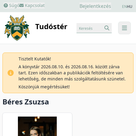
Súgó
Kapcsolat
Bejelentkezés
EN
HU
Tudóstér
Keresés
menu
Tisztelt Kutatók!
A könyvtár 2026.08.10. és 2026.08.16. között zárva
tart. Ezen időszakban a publikációk feltöltésére van
lehetőség, de minden más szolgáltatásunk szünetel.
Köszönjük megértésüket!
Béres Zsuzsa