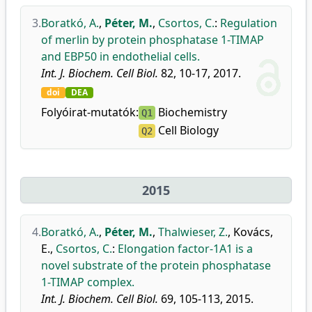
3.
Boratkó, A.
,
Péter, M.
,
Csortos, C.
:
Regulation
of merlin by protein phosphatase 1-TIMAP
and EBP50 in endothelial cells.
Int. J. Biochem. Cell Biol.
82, 10-17, 2017.
doi
DEA
Folyóirat-mutatók:
Biochemistry
Q1
Cell Biology
Q2
2015
4.
Boratkó, A.
,
Péter, M.
,
Thalwieser, Z.
,
Kovács,
E.
,
Csortos, C.
:
Elongation factor-1A1 is a
novel substrate of the protein phosphatase
1-TIMAP complex.
Int. J. Biochem. Cell Biol.
69, 105-113, 2015.