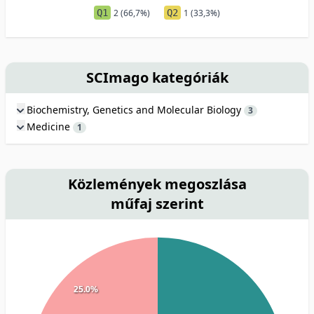
Q1
2 (66,7%)
Q2
1 (33,3%)
SCImago kategóriák
Biochemistry, Genetics and Molecular Biology
3
Medicine
1
Közlemények megoszlása
műfaj szerint
25.0%