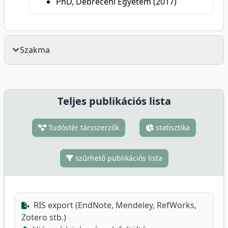
PhD, Debreceni Egyetem (2017)
Szakma
Teljes publikációs lista
Tudóstér társszerzők
statisztika
szűrhető publikációs lista
RIS export (EndNote, Mendeley, RefWorks,
Zotero stb.)