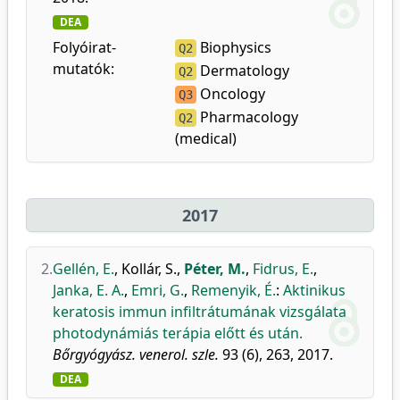
DEA
Folyóirat-
Biophysics
Q2
mutatók:
Dermatology
Q2
Oncology
Q3
Pharmacology
Q2
(medical)
2017
2.
Gellén, E.
,
Kollár, S.
,
Péter, M.
,
Fidrus, E.
,
Janka, E. A.
,
Emri, G.
,
Remenyik, É.
:
Aktinikus
keratosis immun infiltrátumának vizsgálata
photodynámiás terápia előtt és után.
Bőrgyógyász. venerol. szle.
93 (6), 263, 2017.
DEA