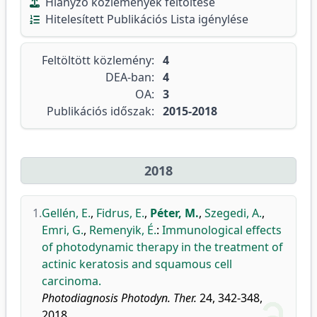
Hiányzó közlemények feltöltése
Hitelesített Publikációs Lista igénylése
Feltöltött közlemény:
4
DEA-ban:
4
OA:
3
Publikációs időszak:
2015-2018
2018
1.
Gellén, E.
,
Fidrus, E.
,
Péter, M.
,
Szegedi, A.
,
Emri, G.
,
Remenyik, É.
:
Immunological effects
of photodynamic therapy in the treatment of
actinic keratosis and squamous cell
carcinoma.
Photodiagnosis Photodyn. Ther.
24, 342-348,
2018.