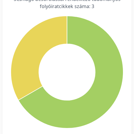
folyóiratcikkek száma: 3