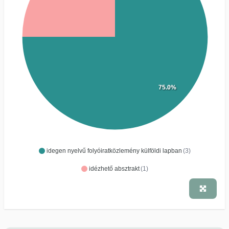
75.0%
idegen nyelvű folyóiratközlemény külföldi lapban
(3)
idézhető absztrakt
(1)