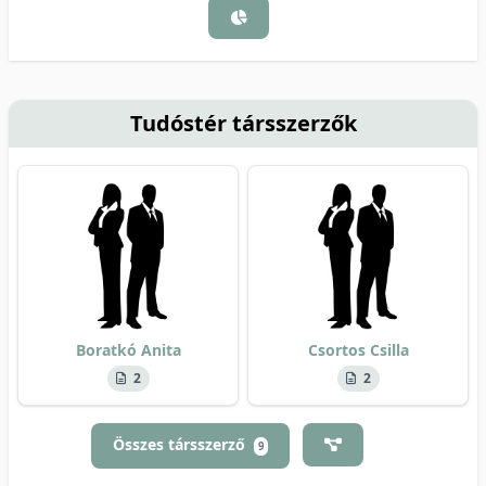
Tudóstér társszerzők
Boratkó Anita
Csortos Csilla
2
2
Összes társszerző
9