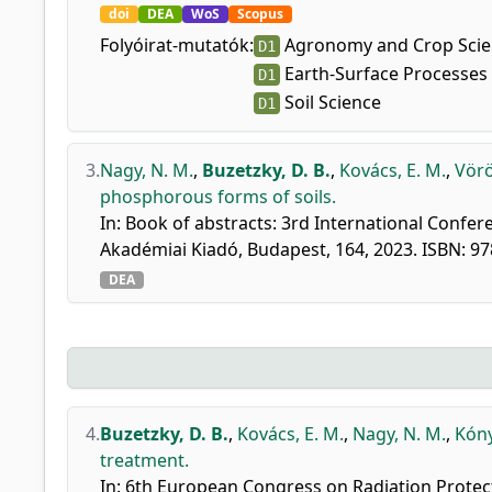
doi
DEA
WoS
Scopus
Folyóirat-mutatók:
Agronomy and Crop Scie
D1
Earth-Surface Processes
D1
Soil Science
D1
3.
Nagy, N. M.
,
Buzetzky, D. B.
,
Kovács, E. M.
,
Vörös
phosphorous forms of soils.
In: Book of abstracts: 3rd International Confer
Akadémiai Kiadó, Budapest, 164, 2023. ISBN: 
DEA
4.
Buzetzky, D. B.
,
Kovács, E. M.
,
Nagy, N. M.
,
Kóny
treatment.
In: 6th European Congress on Radiation Protect