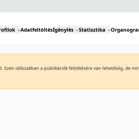
rofilok
Adatfeltöltés
Igénylés
Statisztika
Organogr
art. Ezen időszakban a publikációk feltöltésére van lehetőség, de 