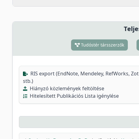
Telje
Tudóstér társszerzők
RIS export (EndNote, Mendeley, RefWorks, Zo
stb.)
Hiányzó közlemények feltöltése
Hitelesített Publikációs Lista igénylése