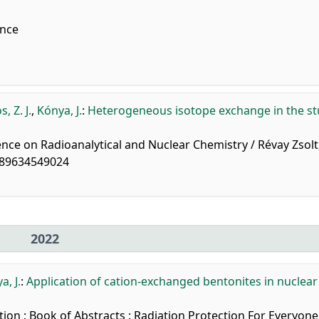
nce
, Z. J.
,
Kónya, J.
:
Heterogeneous isotope exchange in the st
ence on Radioanalytical and Nuclear Chemistry / Révay Zsolt
9789634549024
2022
a, J.
:
Application of cation-exchanged bentonites in nuclea
ion : Book of Abstracts : Radiation Protection For Everyone