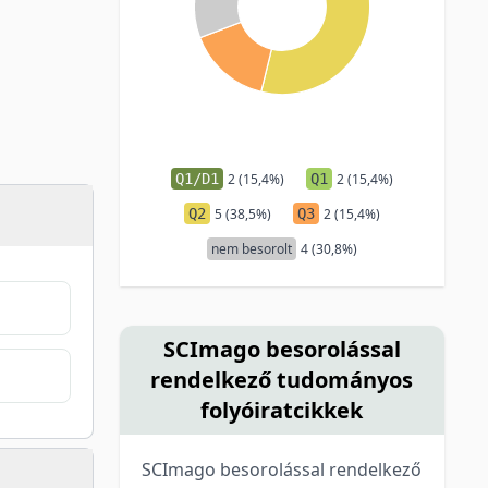
Q1/D1
2 (15,4%)
Q1
2 (15,4%)
Q2
5 (38,5%)
Q3
2 (15,4%)
nem besorolt
4 (30,8%)
SCImago besorolással
rendelkező tudományos
folyóiratcikkek
SCImago besorolással rendelkező