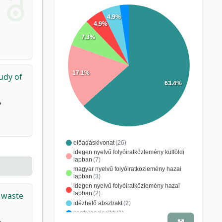
4.9%
4.9%
7.3%
17.1%
udy of
63.4%
,
előadáskivonat
(26)
idegen nyelvű folyóiratközlemény külföldi
lapban
(7)
magyar nyelvű folyóiratközlemény hazai
lapban
(3)
idegen nyelvű folyóiratközlemény hazai
lapban
(2)
r waste
idézhető absztrakt
(2)
konferenciacikk
(1)
,