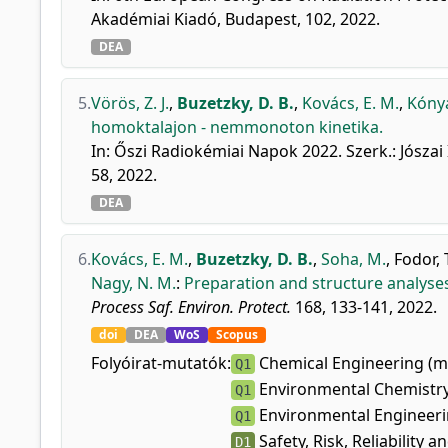
Akadémiai Kiadó, Budapest, 102, 2022.
DEA
5.
Vörös, Z. J.
,
Buzetzky, D. B.
,
Kovács, E. M.
,
Kónya
homoktalajon - nemmonoton kinetika.
In: Őszi Radiokémiai Napok 2022. Szerk.: Jósza
58, 2022.
DEA
6.
Kovács, E. M.
,
Buzetzky, D. B.
,
Soha, M.
,
Fodor, 
Nagy, N. M.
:
Preparation and structure analyse
Process Saf. Environ. Protect.
168, 133-141, 2022.
doi
DEA
WoS
Scopus
Folyóirat-mutatók:
Chemical Engineering (m
Q1
Environmental Chemistr
Q1
Environmental Engineer
Q1
Safety, Risk, Reliability a
D1