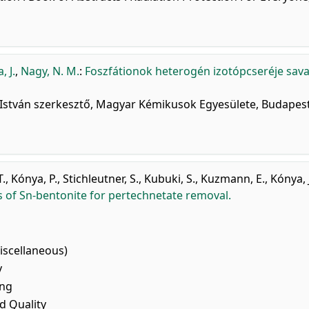
, J.
,
Nagy, N. M.
:
Foszfátionok heterogén izotópcseréje sav
i István szerkesztő, Magyar Kémikusok Egyesülete, Budapest
T.
,
Kónya, P.
,
Stichleutner, S.
,
Kubuki, S.
,
Kuzmann, E.
,
Kónya, J
s of Sn-bentonite for pertechnetate removal.
iscellaneous)
y
ing
nd Quality