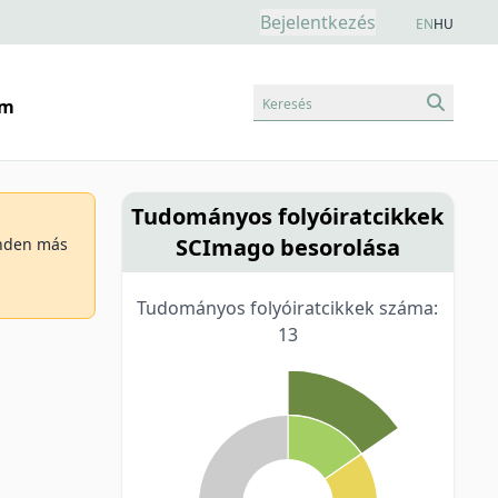
Bejelentkezés
EN
HU
Keresés
am
Tudományos folyóiratcikkek
SCImago besorolása
minden más
Tudományos folyóiratcikkek száma:
13