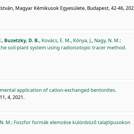
i István, Magyar Kémikusok Egyesülete, Budapest, 42-46, 202
.
,
Buzetzky, D. B.
,
Kovács, E. M.
,
Kónya, J.
,
Nagy, N. M.
:
the soil-plant system using radioisotopic tracer method.
mental application of cation-exchanged bentonites.
11, 4, 2021.
N. M.
:
Foszfor formák elemzése különböző talajtípusokon