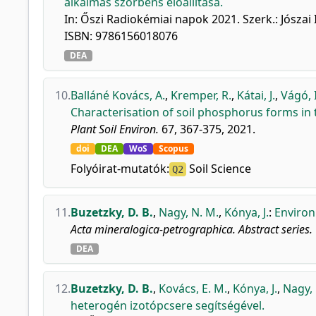
alkalmas szorbens előállítása.
In: Őszi Radiokémiai napok 2021. Szerk.: Jósza
ISBN: 9786156018076
DEA
10.
Balláné Kovács, A.
,
Kremper, R.
,
Kátai, J.
,
Vágó, I
Characterisation of soil phosphorus forms in 
Plant Soil Environ.
67, 367-375, 2021.
doi
DEA
WoS
Scopus
Folyóirat-mutatók:
Soil Science
Q2
11.
Buzetzky, D. B.
,
Nagy, N. M.
,
Kónya, J.
:
Environ
Acta mineralogica-petrographica. Abstract series.
DEA
12.
Buzetzky, D. B.
,
Kovács, E. M.
,
Kónya, J.
,
Nagy, 
heterogén izotópcsere segítségével.