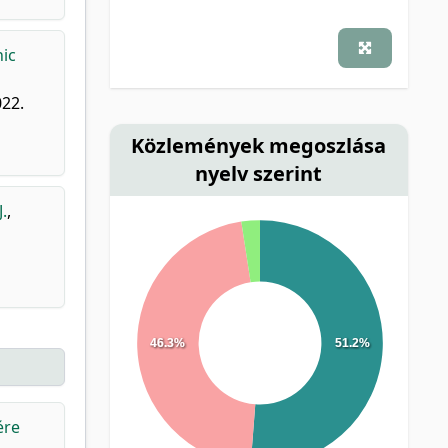
nic
022.
Közlemények megoszlása
nyelv szerint
.
,
46.3%
51.2%
ére