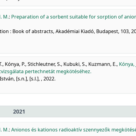
. M.
:
Preparation of a sorbent suitable for sorption of anio
ion : Book of abstracts, Akadémiai Kiadó, Budapest, 103, 2
T.
,
Kónya, P.
,
Stichleutner, S.
,
Kubuki, S.
,
Kuzmann, E.
,
Kónya, J
etvizsgálata pertechnetát megkötéséhez.
án, [s.n.], [s.l.], , 2022.
2021
. M.
:
Anionos és kationos radioaktív szennyezők megkötés