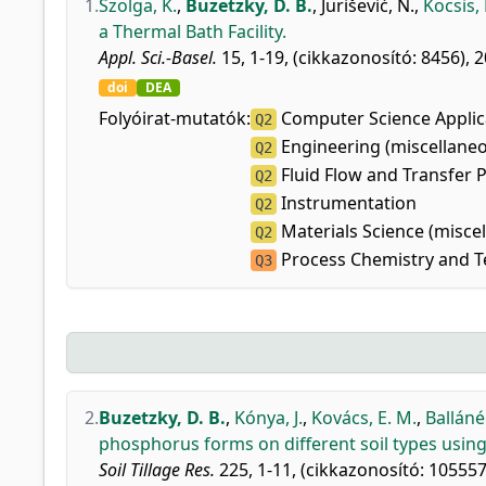
1.
Szolga, K.
,
Buzetzky, D. B.
,
Jurišević, N.
,
Kocsis, 
a Thermal Bath Facility.
Appl. Sci.-Basel.
15, 1-19, (cikkazonosító: 8456), 2
doi
DEA
Folyóirat-mutatók:
Computer Science Applic
Q2
Engineering (miscellane
Q2
Fluid Flow and Transfer 
Q2
Instrumentation
Q2
Materials Science (misce
Q2
Process Chemistry and 
Q3
2.
Buzetzky, D. B.
,
Kónya, J.
,
Kovács, E. M.
,
Balláné
phosphorus forms on different soil types usin
Soil Tillage Res.
225, 1-11, (cikkazonosító: 105557