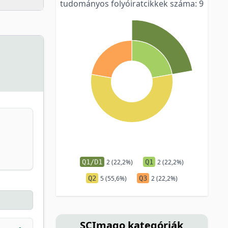
tudományos folyóiratcikkek száma: 9
Q1/D1
2 (22,2%)
Q1
2 (22,2%)
Q2
5 (55,6%)
Q3
2 (22,2%)
SCImago kategóriák