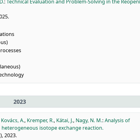
D.
:
Technical Evaluation and Problem-Solving in the Reopen
025.
ations
ous)
Processes
llaneous)
Technology
2023
 Kovács, A.
,
Kremper, R.
,
Kátai, J.
,
Nagy, N. M.
:
Analysis of
g heterogeneous isotope exchange reaction.
), 2023.