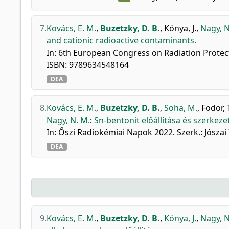
7.
Kovács, E. M.
,
Buzetzky, D. B.
,
Kónya, J.
,
Nagy, N
and cationic radioactive contaminants.
In: 6th European Congress on Radiation Protect
ISBN: 9789634548164
DEA
8.
Kovács, E. M.
,
Buzetzky, D. B.
,
Soha, M.
,
Fodor, 
Nagy, N. M.
:
Sn-bentonit előállítása és szerkez
In: Őszi Radiokémiai Napok 2022. Szerk.: Jószai Istv
DEA
9.
Kovács, E. M.
,
Buzetzky, D. B.
,
Kónya, J.
,
Nagy, N