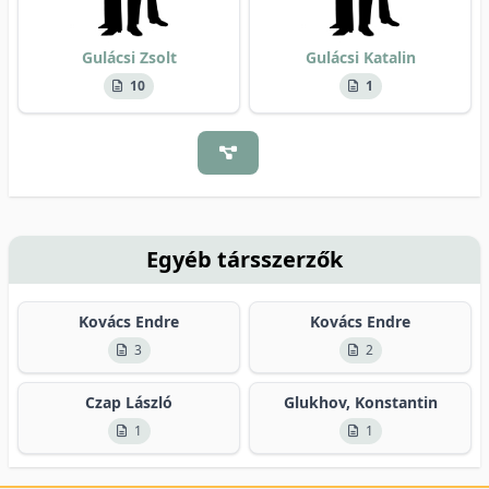
Gulácsi Zsolt
Gulácsi Katalin
10
1
Egyéb társszerzők
Kovács Endre
Kovács Endre
3
2
Czap László
Glukhov, Konstantin
1
1