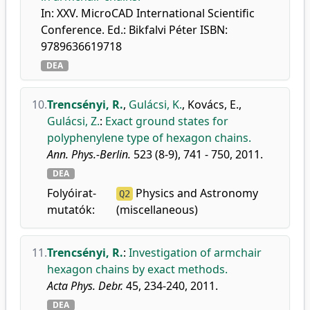
In: XXV. MicroCAD International Scientific
Conference. Ed.: Bikfalvi Péter ISBN:
9789636619718
DEA
10.
Trencsényi, R.
,
Gulácsi, K.
,
Kovács, E.
,
Gulácsi, Z.
:
Exact ground states for
polyphenylene type of hexagon chains.
Ann. Phys.-Berlin.
523 (8-9), 741 - 750, 2011.
DEA
Folyóirat-
Physics and Astronomy
Q2
mutatók:
(miscellaneous)
11.
Trencsényi, R.
:
Investigation of armchair
hexagon chains by exact methods.
Acta Phys. Debr.
45, 234-240, 2011.
DEA