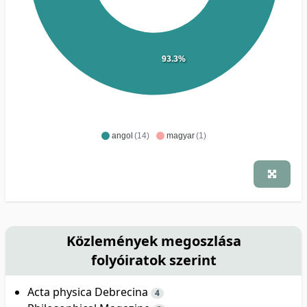
93.3%
angol
(14)
magyar
(1)
Közlemények megoszlása
folyóiratok szerint
Acta physica Debrecina
4