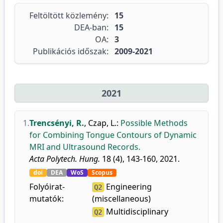
Feltöltött közlemény:
15
DEA-ban:
15
OA:
3
Publikációs időszak:
2009-2021
2021
1.
Trencsényi, R.
,
Czap, L.
:
Possible Methods
for Combining Tongue Contours of Dynamic
MRI and Ultrasound Records.
Acta Polytech. Hung.
18 (4), 143-160, 2021.
doi
DEA
WoS
Scopus
Folyóirat-
Engineering
Q2
mutatók:
(miscellaneous)
Multidisciplinary
Q2