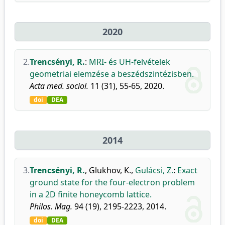
2020
2.
Trencsényi, R.
:
MRI- és UH-felvételek
geometriai elemzése a beszédszintézisben.
Acta med. sociol.
11 (31), 55-65, 2020.
doi
DEA
2014
3.
Trencsényi, R.
,
Glukhov, K.
,
Gulácsi, Z.
:
Exact
ground state for the four-electron problem
in a 2D finite honeycomb lattice.
Philos. Mag.
94 (19), 2195-2223, 2014.
doi
DEA