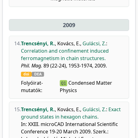
2009
14.
Trencsényi, R.
,
Kovács, E.
,
Gulácsi, Z.
:
Correlation and confinement induced
ferromagnetism in chain structures.
Phil. Mag.
89 (22-24), 1953-1974, 2009.
doi
DEA
Folyóirat-
Condensed Matter
Q1
mutatók:
Physics
15.
Trencsényi, R.
,
Kovács, E.
,
Gulácsi, Z.
:
Exact
ground states in hexagon chains.
In: XXIII. microCAD International Scientific
Conference 19-20 March 2009. Szerk.: