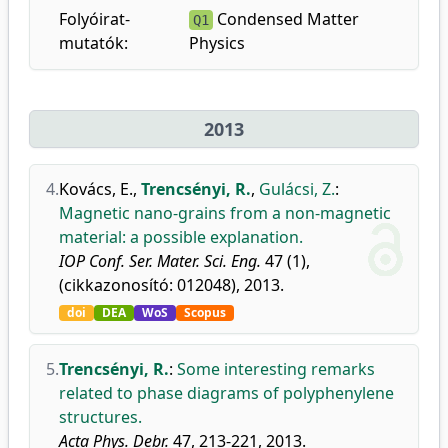
Folyóirat-
Condensed Matter
Q1
mutatók:
Physics
2013
4.
Kovács, E.
,
Trencsényi, R.
,
Gulácsi, Z.
:
Magnetic nano-grains from a non-magnetic
material: a possible explanation.
IOP Conf. Ser. Mater. Sci. Eng.
47 (1),
(cikkazonosító: 012048), 2013.
doi
DEA
WoS
Scopus
5.
Trencsényi, R.
:
Some interesting remarks
related to phase diagrams of polyphenylene
structures.
Acta Phys. Debr.
47, 213-221, 2013.