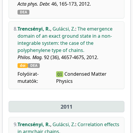
Acta phys. Debr.
46, 165-173, 2012.
DEA
8.
Trencsényi, R.
,
Gulácsi, Z.
:
The emergence
domain of an exact ground state in a non-
integrable system: the case of the
polyphenylene type of chains.
Philos. Mag.
92 (36), 4657-4675, 2012.
doi
DEA
Folyóirat-
Condensed Matter
Q1
mutatók:
Physics
2011
9.
Trencsényi, R.
,
Gulácsi, Z.
:
Correlation effects
in armchair chains.