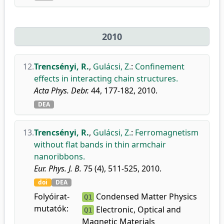
2010
12.
Trencsényi, R.
,
Gulácsi, Z.
:
Confinement
effects in interacting chain structures.
Acta Phys. Debr.
44, 177-182, 2010.
DEA
13.
Trencsényi, R.
,
Gulácsi, Z.
:
Ferromagnetism
without flat bands in thin armchair
nanoribbons.
Eur. Phys. J. B.
75 (4), 511-525, 2010.
doi
DEA
Folyóirat-
Condensed Matter Physics
Q1
mutatók:
Electronic, Optical and
Q1
Magnetic Materials