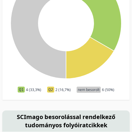
Q1
4 (33,3%)
Q2
2 (16,7%)
nem besorolt
6 (50%)
SCImago besorolással rendelkező
tudományos folyóiratcikkek