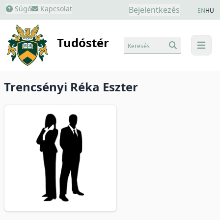
Súgó
Kapcsolat
Bejelentkezés
EN
HU
Tudóstér
Keresés
menu
Trencsényi Réka Eszter