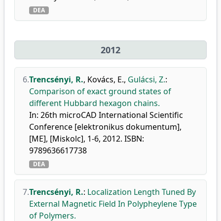
DEA
2012
6.
Trencsényi, R.
,
Kovács, E.
,
Gulácsi, Z.
:
Comparison of exact ground states of
different Hubbard hexagon chains.
In: 26th microCAD International Scientific
Conference [elektronikus dokumentum],
[ME], [Miskolc], 1-6, 2012. ISBN:
9789636617738
DEA
7.
Trencsényi, R.
:
Localization Length Tuned By
External Magnetic Field In Polypheylene Type
of Polymers.