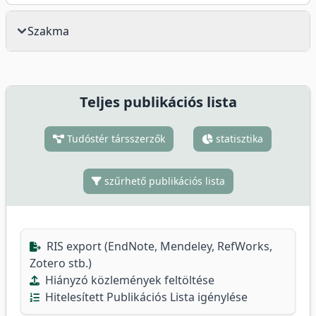
Szakma
Teljes publikációs lista
Tudóstér társszerzők
statisztika
szűrhető publikációs lista
RIS export (EndNote, Mendeley, RefWorks,
Zotero stb.)
Hiányzó közlemények feltöltése
Hitelesített Publikációs Lista igénylése