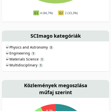
Q1
4 (66,7%)
Q2
2 (33,3%)
SCImago kategóriák
Physics and Astronomy
5
Engineering
1
Materials Science
1
Multidisciplinary
1
Közlemények megoszlása
műfaj szerint
6.7%