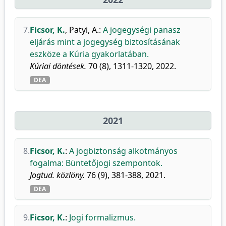
7.
Ficsor, K.
,
Patyi, A.
:
A jogegységi panasz
eljárás mint a jogegység biztosításának
eszköze a Kúria gyakorlatában.
Kúriai döntések.
70 (8), 1311-1320, 2022.
DEA
2021
8.
Ficsor, K.
:
A jogbiztonság alkotmányos
fogalma: Büntetőjogi szempontok.
Jogtud. közlöny.
76 (9), 381-388, 2021.
DEA
9.
Ficsor, K.
:
Jogi formalizmus.