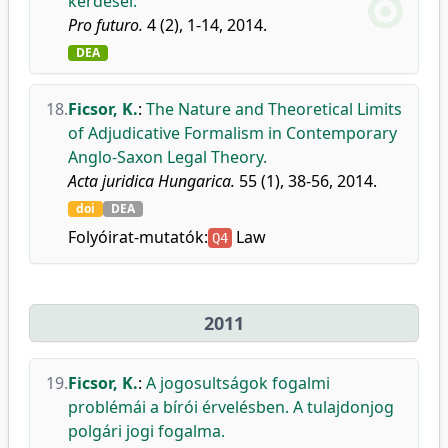
kérdései.
Pro futuro.
4 (2), 1-14, 2014.
DEA
18.
Ficsor, K.
:
The Nature and Theoretical Limits
of Adjudicative Formalism in Contemporary
Anglo-Saxon Legal Theory.
Acta juridica Hungarica.
55 (1), 38-56, 2014.
doi
DEA
Folyóirat-mutatók:
Law
Q4
2011
19.
Ficsor, K.
:
A jogosultságok fogalmi
problémái a bírói érvelésben. A tulajdonjog
polgári jogi fogalma.