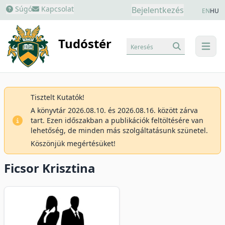
Súgó
Kapcsolat
Bejelentkezés
EN
HU
Tudóstér
Keresés
menu
Tisztelt Kutatók!
A könyvtár 2026.08.10. és 2026.08.16. között zárva
tart. Ezen időszakban a publikációk feltöltésére van
lehetőség, de minden más szolgáltatásunk szünetel.
Köszönjük megértésüket!
Ficsor Krisztina