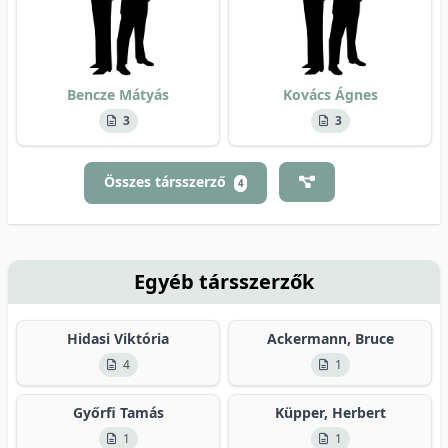
Bencze Mátyás
Kovács Ágnes
3
3
Összes társszerző
4
Egyéb társszerzők
Hidasi Viktória
Ackermann, Bruce
4
1
Győrfi Tamás
Küpper, Herbert
1
1