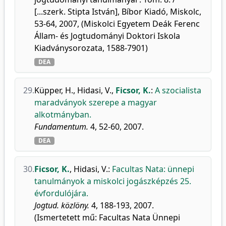
[...szerk. Stipta István], Bíbor Kiadó, Miskolc,
53-64, 2007, (Miskolci Egyetem Deák Ferenc
Állam- és Jogtudományi Doktori Iskola
Kiadványsorozata, 1588-7901)
DEA
29.
Küpper, H.
,
Hidasi, V.
,
Ficsor, K.
:
A szocialista
maradványok szerepe a magyar
alkotmányban.
Fundamentum.
4, 52-60, 2007.
DEA
30.
Ficsor, K.
,
Hidasi, V.
:
Facultas Nata: ünnepi
tanulmányok a miskolci jogászképzés 25.
évfordulójára.
Jogtud. közlöny.
4, 188-193, 2007.
(Ismertetett mű: Facultas Nata Ünnepi