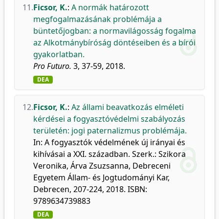
11.
Ficsor, K.
:
A normák határozott
megfogalmazásának problémája a
büntetőjogban: a normavilágosság fogalma
az Alkotmánybíróság döntéseiben és a bírói
gyakorlatban.
Pro Futuro.
3, 37-59, 2018.
DEA
12.
Ficsor, K.
:
Az állami beavatkozás elméleti
kérdései a fogyasztóvédelmi szabályozás
területén: jogi paternalizmus problémája.
In: A fogyasztók védelmének új irányai és
kihívásai a XXI. században. Szerk.: Szikora
Veronika, Árva Zsuzsanna, Debreceni
Egyetem Állam- és Jogtudományi Kar,
Debrecen, 207-224, 2018. ISBN:
9789634739883
DEA