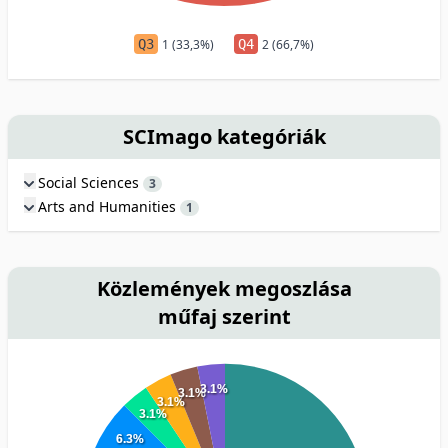
Q3
1 (33,3%)
Q4
2 (66,7%)
SCImago kategóriák
Social Sciences
3
Arts and Humanities
1
Közlemények megoszlása
műfaj szerint
3.1%
3.1%
3.1%
3.1%
6.3%