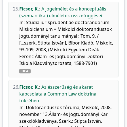
25.
Ficsor, K.
:
A jogelmélet és a konceptuális
(szemantikai) elméletek összefüggései.
In: Studia iurisprudentiae doctorandorum
Miskolciensium = Miskolci doktoranduszok
jogtudományi tanulmányai : Tom. 9. /
[...szerk. Stipta István], Bíbor Kiadó, Miskolc,
93-109, 2008, (Miskolci Egyetem Deák
Ferenc Állam- és Jogtudományi Doktori
Iskola Kiadványsorozata, 1588-7901)
DEA
26.
Ficsor, K.
:
Az ésszerűség és akarat
kapcsolata a Common Law doktrína
tükrében.
In: Doktoranduszok fóruma, Miskolc, 2008.
november 13.Állam- és Jogtudományi Kar
szekciókiadványa. Szerk.: Stipta István,