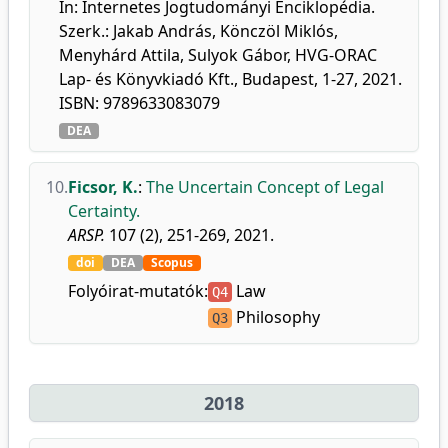
In: Internetes Jogtudományi Enciklopédia.
Szerk.: Jakab András, Könczöl Miklós,
Menyhárd Attila, Sulyok Gábor, HVG-ORAC
Lap- és Könyvkiadó Kft., Budapest, 1-27, 2021.
ISBN: 9789633083079
DEA
10.
Ficsor, K.
:
The Uncertain Concept of Legal
Certainty.
ARSP.
107 (2), 251-269, 2021.
doi
DEA
Scopus
Folyóirat-mutatók:
Law
Q4
Philosophy
Q3
2018