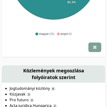
81.3%
magyar
(26)
angol
(6)
Közlemények megoszlása
folyóiratok szerint
Jogtudományi közlöny
6
Közjavak
3
Pro futuro
3
Acta juridica Hungarica
2