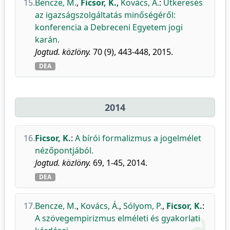
15.
Bencze, M.
,
Ficsor, K.
,
Kovács, Á.
:
Útkeresés
az igazságszolgáltatás minőségéről:
konferencia a Debreceni Egyetem jogi
karán.
Jogtud. közlöny.
70 (9), 443-448, 2015.
DEA
2014
16.
Ficsor, K.
:
A bírói formalizmus a jogelmélet
nézőpontjából.
Jogtud. közlöny.
69, 1-45, 2014.
DEA
17.
Bencze, M.
,
Kovács, Á.
,
Sólyom, P.
,
Ficsor, K.
:
A szövegempirizmus elméleti és gyakorlati