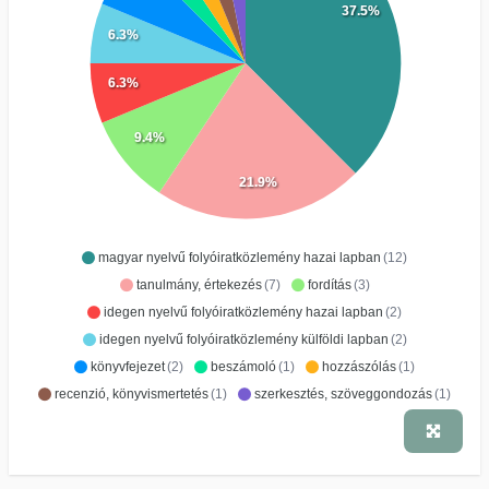
37.5%
6.3%
6.3%
9.4%
21.9%
magyar nyelvű folyóiratközlemény hazai lapban
(12)
tanulmány, értekezés
(7)
fordítás
(3)
idegen nyelvű folyóiratközlemény hazai lapban
(2)
idegen nyelvű folyóiratközlemény külföldi lapban
(2)
könyvfejezet
(2)
beszámoló
(1)
hozzászólás
(1)
recenzió, könyvismertetés
(1)
szerkesztés, szöveggondozás
(1)