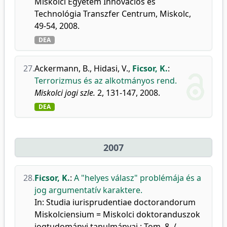
Miskolci Egyetem Innovációs és
Technológia Transzfer Centrum, Miskolc,
49-54, 2008.
DEA
27.
Ackermann, B.
,
Hidasi, V.
,
Ficsor, K.
:
Terrorizmus és az alkotmányos rend.
Miskolci jogi szle.
2, 131-147, 2008.
DEA
2007
28.
Ficsor, K.
:
A "helyes válasz" problémája és a
jog argumentatív karaktere.
In: Studia iurisprudentiae doctorandorum
Miskolciensium = Miskolci doktoranduszok
jogtudományi tanulmányai : Tom. 8. /