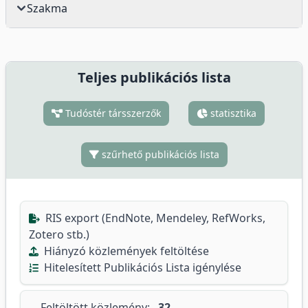
Szakma
Teljes publikációs lista
Tudóstér társszerzők
statisztika
szűrhető publikációs lista
RIS export (EndNote, Mendeley, RefWorks,
Zotero stb.)
Hiányzó közlemények feltöltése
Hitelesített Publikációs Lista igénylése
Feltöltött közlemény:
32