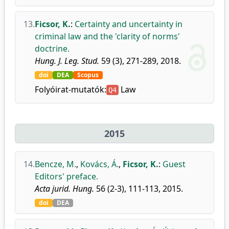
13.
Ficsor, K.
:
Certainty and uncertainty in
criminal law and the 'clarity of norms'
doctrine.
Hung. J. Leg. Stud.
59 (3), 271-289, 2018.
doi
DEA
Scopus
Folyóirat-mutatók:
Law
Q4
2015
14.
Bencze, M.
,
Kovács, Á.
,
Ficsor, K.
:
Guest
Editors' preface.
Acta jurid. Hung.
56 (2-3), 111-113, 2015.
doi
DEA