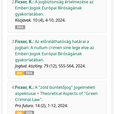
2.
Ficsor, K.
:
A jogbiztonság értelmezése az
Emberi Jogok Európai Bíróságának
gyakorlatában.
Közjavak.
10 (4), 4-10, 2024.
DEA
3.
Ficsor, K.
:
Az előreláthatóság határai a
jogban: A nullum crimen sine lege elve az
Emberi Jogok Európai Bíróságának
gyakorlatában.
Jogtud. közlöny.
79 (12), 555-564, 2024.
doi
DEA
4.
Ficsor, K.
:
A "zöld büntetőjog" jogelméleti
aspektusai = Theoretical Aspects of "Green
Criminal Law".
Pro futuro.
14 (2), 1-12, 2024.
doi
DEA