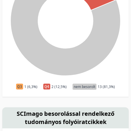
Q3
1 (6,3%)
Q4
2 (12,5%)
nem besorolt
13 (81,3%)
SCImago besorolással rendelkező
tudományos folyóiratcikkek