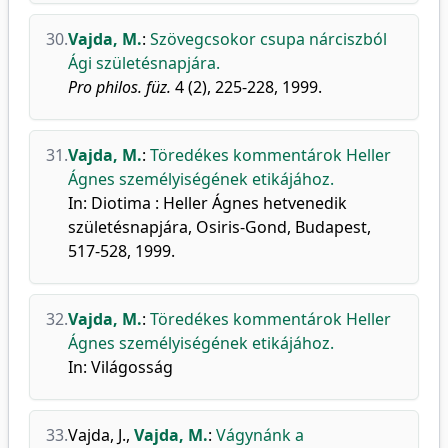
30.
Vajda, M.
:
Szövegcsokor csupa nárciszból
Ági születésnapjára.
Pro philos. füz.
4 (2), 225-228, 1999.
31.
Vajda, M.
:
Töredékes kommentárok Heller
Ágnes személyiségének etikájához.
In: Diotima : Heller Ágnes hetvenedik
születésnapjára, Osiris-Gond, Budapest,
517-528, 1999.
32.
Vajda, M.
:
Töredékes kommentárok Heller
Ágnes személyiségének etikájához.
In: Világosság
33.
Vajda, J.
,
Vajda, M.
:
Vágynánk a