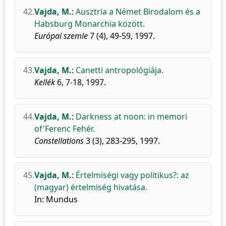
42.
Vajda, M.
:
Ausztria a Német Birodalom és a
Habsburg Monarchia között.
Európai szemle
7 (4), 49-59, 1997.
43.
Vajda, M.
:
Canetti antropológiája.
Kellék
6, 7-18, 1997.
44.
Vajda, M.
:
Darkness at noon: in memori
of'Ferenc Fehér.
Constellations
3 (3), 283-295, 1997.
45.
Vajda, M.
:
Értelmiségi vagy politikus?: az
(magyar) értelmiség hivatása.
In: Mundus