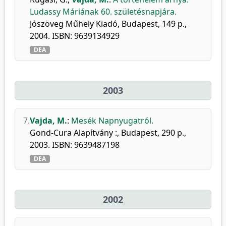
Ludassy Máriának 60. születésnapjára.
Jószöveg Műhely Kiadó, Budapest, 149 p.,
2004. ISBN: 9639134929
DEA
2003
7.
Vajda, M.
:
Mesék Napnyugatról.
Gond-Cura Alapítvány :, Budapest, 290 p.,
2003. ISBN: 9639487198
DEA
2002