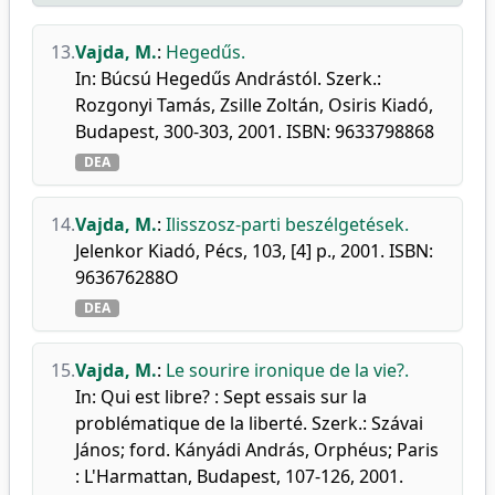
13.
Vajda, M.
:
Hegedűs.
In: Búcsú Hegedűs Andrástól. Szerk.:
Rozgonyi Tamás, Zsille Zoltán, Osiris Kiadó,
Budapest, 300-303, 2001. ISBN: 9633798868
DEA
14.
Vajda, M.
:
Ilisszosz-parti beszélgetések.
Jelenkor Kiadó, Pécs, 103, [4] p., 2001. ISBN:
963676288O
DEA
15.
Vajda, M.
:
Le sourire ironique de la vie?.
In: Qui est libre? : Sept essais sur la
problématique de la liberté. Szerk.: Szávai
János; ford. Kányádi András, Orphéus; Paris
: L'Harmattan, Budapest, 107-126, 2001.