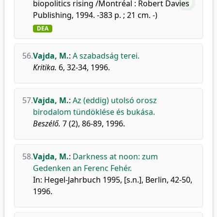
biopolitics rising /Montréal : Robert Davies
Publishing, 1994. -383 p. ; 21 cm. -)
DEA
56.
Vajda, M.
:
A szabadság terei.
Kritika.
6, 32-34, 1996.
57.
Vajda, M.
:
Az (eddig) utolsó orosz
birodalom tündöklése és bukása.
Beszélő.
7 (2), 86-89, 1996.
58.
Vajda, M.
:
Darkness at noon: zum
Gedenken an Ferenc Fehér.
In: Hegel-Jahrbuch 1995, [s.n.], Berlin, 42-50,
1996.