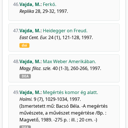
46.
Vajda, M.
:
Ferkó.
Replika
28, 29-32, 1997.
47.
Vajda, M.
:
Heidegger on Freud.
East Cent. Eur.
24 (1), 121-128, 1997.
doi
48.
Vajda, M.
:
Max Weber Amerikában.
Magy. filoz. szle.
40 (1-3), 260-266, 1997.
DEA
49.
Vajda, M.
:
Megértés komor ég alatt.
Holmi.
9 (7), 1029-1034, 1997.
(Ismertetett mű: Bacsó Béla. -A megértés
művészete, a művészet megértése /Bp. :
Magvető, 1989. -275 p. : ill. ; 20 cm. -)
DEA