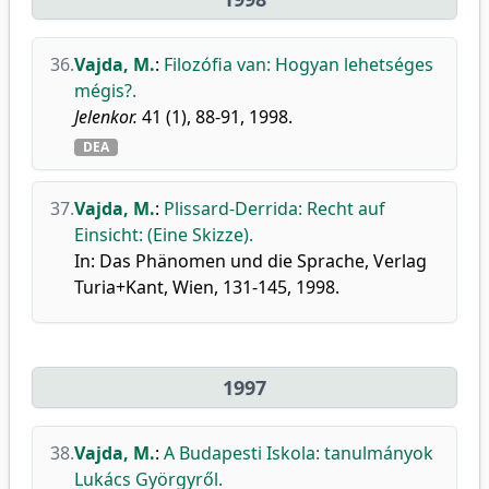
36.
Vajda, M.
:
Filozófia van: Hogyan lehetséges
mégis?.
Jelenkor.
41 (1), 88-91, 1998.
DEA
37.
Vajda, M.
:
Plissard-Derrida: Recht auf
Einsicht: (Eine Skizze).
In: Das Phänomen und die Sprache, Verlag
Turia+Kant, Wien, 131-145, 1998.
1997
38.
Vajda, M.
:
A Budapesti Iskola: tanulmányok
Lukács Györgyről.