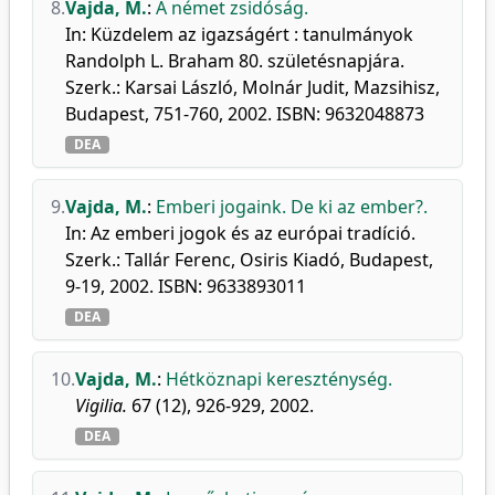
8.
Vajda, M.
:
A német zsidóság.
In: Küzdelem az igazságért : tanulmányok
Randolph L. Braham 80. születésnapjára.
Szerk.: Karsai László, Molnár Judit, Mazsihisz,
Budapest, 751-760, 2002. ISBN: 9632048873
DEA
9.
Vajda, M.
:
Emberi jogaink. De ki az ember?.
In: Az emberi jogok és az európai tradíció.
Szerk.: Tallár Ferenc, Osiris Kiadó, Budapest,
9-19, 2002. ISBN: 9633893011
DEA
10.
Vajda, M.
:
Hétköznapi kereszténység.
Vigilia.
67 (12), 926-929, 2002.
DEA