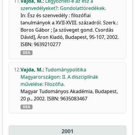
11.
Vajda, M.
:
Legyőzheti-e az ész a
szenvedélyeket?: Gondolattöredékek.
In: Ész és szenvedély : filozófiai
tanulmányok a XVII-XVIII. századról. Szerk.:
Boros Gábor ; [a szöveget gond. Csordás
Dávid], Áron Kiadó, Budapest, 95-107, 2002.
ISBN: 9639210277
DEA
12.
Vajda, M.
:
Tudománypolitika
Magyarországon: II. A diszciplínák
művelése: Filozófia.
Magyar Tudományos Akadémia, Budapest,
20 p., 2002. ISBN: 9635083467
DEA
2001