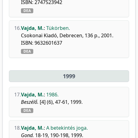
ISBN: 2747523942
DEA
16.
Vajda, M.
:
Tükörben.
Csokonai Kiadó, Debrecen, 136 p., 2001.
ISBN: 9632601637
DEA
1999
17.
Vajda, M.
:
1986.
Beszélő.
[4] (6), 47-61, 1999.
DEA
18.
Vajda, M.
:
A betekintés joga.
Gond.
18-19, 190-198, 1999.