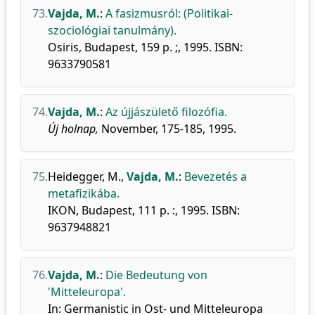
73.
Vajda, M.
:
A fasizmusról: (Politikai-
szociológiai tanulmány).
Osiris, Budapest, 159 p. ;, 1995. ISBN:
9633790581
74.
Vajda, M.
:
Az újjászülető filozófia.
Új holnap,
November, 175-185, 1995.
75.
Heidegger, M.
,
Vajda, M.
:
Bevezetés a
metafizikába.
IKON, Budapest, 111 p. :, 1995. ISBN:
9637948821
76.
Vajda, M.
:
Die Bedeutung von
'Mitteleuropa'.
In: Germanistic in Ost- und Mitteleuropa