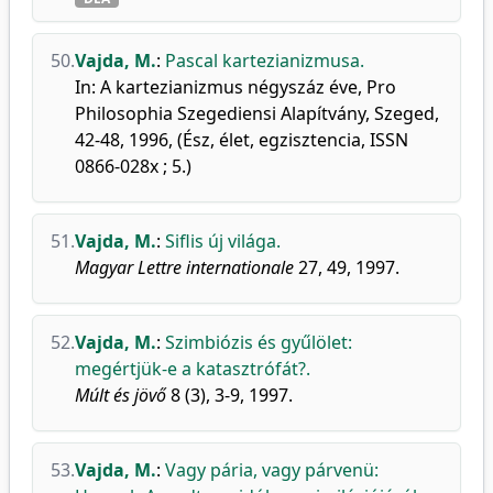
50.
Vajda, M.
:
Pascal kartezianizmusa.
In: A kartezianizmus négyszáz éve, Pro
Philosophia Szegediensi Alapítvány, Szeged,
42-48, 1996, (Ész, élet, egzisztencia, ISSN
0866-028x ; 5.)
51.
Vajda, M.
:
Siflis új világa.
Magyar Lettre internationale
27, 49, 1997.
52.
Vajda, M.
:
Szimbiózis és gyűlölet:
megértjük-e a katasztrófát?.
Múlt és jövő
8 (3), 3-9, 1997.
53.
Vajda, M.
:
Vagy pária, vagy párvenü: