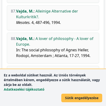
87.
Vajda, M.
:
Alleinige Alternative der
Kulturkritik?.
Mesotes.
4, 487-496, 1994.
88.
Vajda, M.
:
A lover of philosophy - A lover of
Europe.
In: The social philosophy of Agnes Heller,
Rodopi, Amsterdam ; Atlanta, 17-27, 1994.
89.
Vajda, M.
:
A modernizáció mint
Ez a weboldal sütiket használ. Az Uniós törvények
történelemelméleti probléma.
értelmében kérem, engedélyezze a sütik használatát, vagy
In: A Székesfehérvári Történelmi Mühely
zárja be az oldalt.
füzetei 1, Fejér megyei Pedagógiai
Adatkezelési tájékoztató
Szolgáltató Intézet, Székesfehérvár, 17,
Sütik engedélyezése
1994.