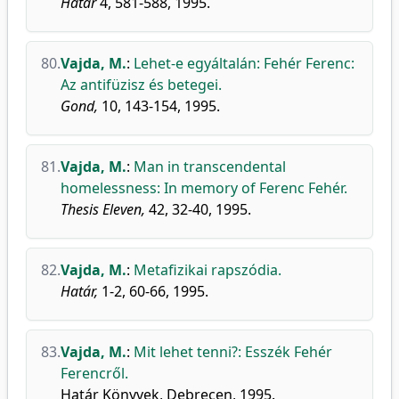
Határ
4, 581-588, 1995.
80.
Vajda, M.
:
Lehet-e egyáltalán: Fehér Ferenc:
Az antifüzisz és betegei.
Gond,
10, 143-154, 1995.
81.
Vajda, M.
:
Man in transcendental
homelessness: In memory of Ferenc Fehér.
Thesis Eleven,
42, 32-40, 1995.
82.
Vajda, M.
:
Metafizikai rapszódia.
Határ,
1-2, 60-66, 1995.
83.
Vajda, M.
:
Mit lehet tenni?: Esszék Fehér
Ferencről.
Határ Könyvek, Debrecen, 1995.