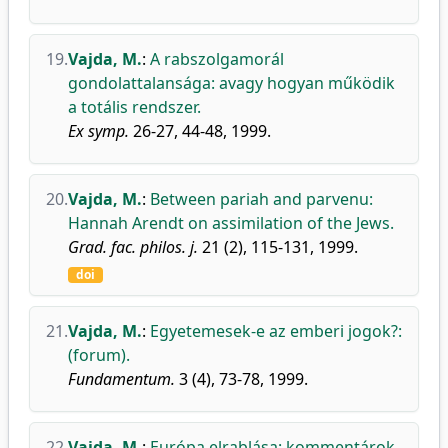
19.
Vajda, M.
:
A rabszolgamorál
gondolattalansága: avagy hogyan működik
a totális rendszer.
Ex symp.
26-27, 44-48, 1999.
20.
Vajda, M.
:
Between pariah and parvenu:
Hannah Arendt on assimilation of the Jews.
Grad. fac. philos. j.
21 (2), 115-131, 1999.
doi
21.
Vajda, M.
:
Egyetemesek-e az emberi jogok?:
(forum).
Fundamentum.
3 (4), 73-78, 1999.
22.
Vajda, M.
:
Európa elrablása: kommentárok.