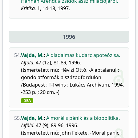
Hannah Arendt a zsidók asszimilációjáról.
Kritika.
1, 14-18, 1997.
1996
54.
Vajda, M.
:
A diadalmas kudarc apoteózisa.
Alföld.
47 (12), 81-89, 1996.
(Ismertetett mű: Hévizi Ottó. -Alaptalanul :
gondolatformák a századfordulón
/Budapest : T-Twins : Lukács Archívum, 1994.
-253 p. ; 20 cm. -)
DEA
55.
Vajda, M.
:
A morális pánik és a biopolitika.
Alföld.
47 (9), 89-96, 1996.
(Ismertetett mű: John Fekete. -Moral panic :