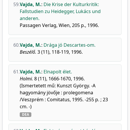
59.
Vajda, M.
:
Die Krise der Kulturkritik:
Fallstudien zu Heidegger, Lukács und
anderen.
Passagen Verlag, Wien, 205 p., 1996.
60.
Vajda, M.
:
Drága jó Descartes-om.
Beszélő.
3 (11), 118-119, 1996.
61.
Vajda, M.
:
Elnapolt élet.
Holmi.
8 (11), 1666-1670, 1996.
(Ismertetett mű: Kunszt György. -A
hagyomány jövője : prolegomena
/Veszprém : Comitatus, 1995. -255 p. ; 23
cm. -)
DEA