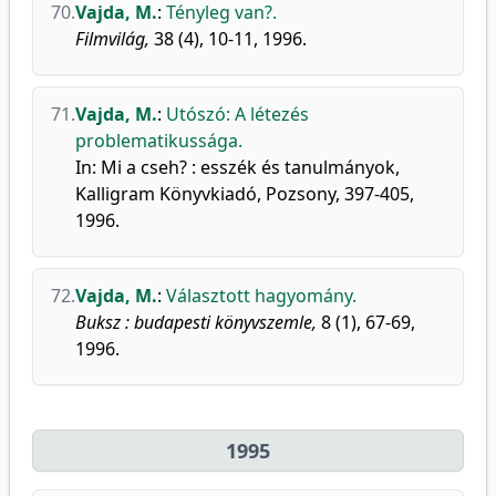
70.
Vajda, M.
:
Tényleg van?.
Filmvilág,
38 (4), 10-11, 1996.
71.
Vajda, M.
:
Utószó: A létezés
problematikussága.
In: Mi a cseh? : esszék és tanulmányok,
Kalligram Könyvkiadó, Pozsony, 397-405,
1996.
72.
Vajda, M.
:
Választott hagyomány.
Buksz : budapesti könyvszemle,
8 (1), 67-69,
1996.
1995