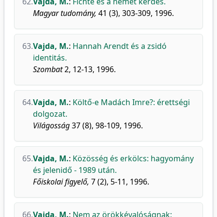
62.
Vajda, M.
:
Fichte és a német kérdés.
Magyar tudomány,
41 (3), 303-309, 1996.
63.
Vajda, M.
:
Hannah Arendt és a zsidó
identitás.
Szombat
2, 12-13, 1996.
64.
Vajda, M.
:
Költő-e Madách Imre?: érettségi
dolgozat.
Világosság
37 (8), 98-109, 1996.
65.
Vajda, M.
:
Közösség és erkölcs: hagyomány
és jelenidő - 1989 után.
Főiskolai figyelő,
7 (2), 5-11, 1996.
66.
Vajda, M.
:
Nem az örökkévalóságnak: