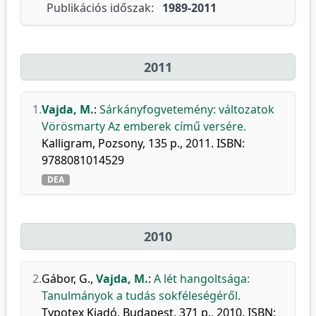
Publikációs időszak:
1989-2011
2011
1.
Vajda, M.
:
Sárkányfogvetemény: változatok
Vörösmarty Az emberek című versére.
Kalligram, Pozsony, 135 p., 2011. ISBN:
9788081014529
DEA
2010
2.
Gábor, G.
,
Vajda, M.
:
A lét hangoltsága:
Tanulmányok a tudás sokféleségéről.
Typotex Kiadó, Budapest, 371 p., 2010. ISBN: