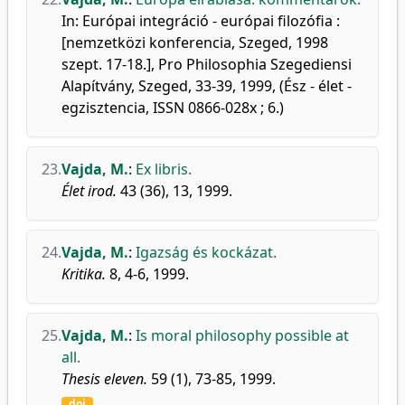
In: Európai integráció - európai filozófia :
[nemzetközi konferencia, Szeged, 1998
szept. 17-18.], Pro Philosophia Szegediensi
Alapítvány, Szeged, 33-39, 1999, (Ész - élet -
egzisztencia, ISSN 0866-028x ; 6.)
23.
Vajda, M.
:
Ex libris.
Élet irod.
43 (36), 13, 1999.
24.
Vajda, M.
:
Igazság és kockázat.
Kritika.
8, 4-6, 1999.
25.
Vajda, M.
:
Is moral philosophy possible at
all.
Thesis eleven.
59 (1), 73-85, 1999.
doi