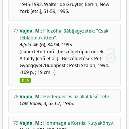
1945-1992, Walter de Gruyter, Berlin, New
York [etc.], 51-59, 1995.
77.
Vajda, M.
:
Filozófiai (láb)jegyzetek: "Csak
téblábolok itten".
Alföld.
46 (6), 84-94, 1995.
(Ismertetett mű: [beszélgetőpartnerek
Alföldy Jenő et al.]. -Beszélgetések Petri
Györggyel /Budapest : Pesti Szalon, 1994.
-169 p. ; 19 cm. -)
DEA
78.
Vajda, M.
:
Heidegger és az állat kísértete.
Café Babel,
3, 63-67, 1995.
79.
Vajda, M.
:
Hommage a Kornis: Kutyakönyv.