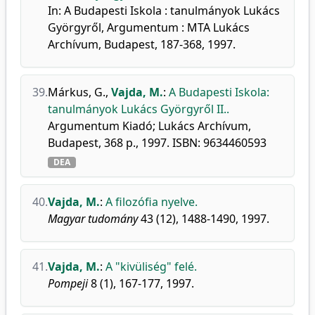
In: A Budapesti Iskola : tanulmányok Lukács
Györgyről, Argumentum : MTA Lukács
Archívum, Budapest, 187-368, 1997.
39.
Márkus, G.
,
Vajda, M.
:
A Budapesti Iskola:
tanulmányok Lukács Györgyről II..
Argumentum Kiadó; Lukács Archívum,
Budapest, 368 p., 1997. ISBN: 9634460593
DEA
40.
Vajda, M.
:
A filozófia nyelve.
Magyar tudomány
43 (12), 1488-1490, 1997.
41.
Vajda, M.
:
A "kivüliség" felé.
Pompeji
8 (1), 167-177, 1997.