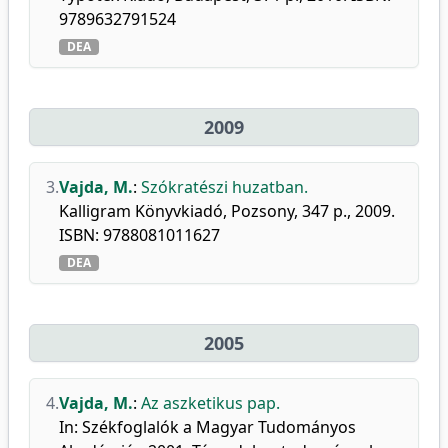
9789632791524
DEA
2009
3.
Vajda, M.
:
Szókratészi huzatban.
Kalligram Könyvkiadó, Pozsony, 347 p., 2009.
ISBN: 9788081011627
DEA
2005
4.
Vajda, M.
:
Az aszketikus pap.
In: Székfoglalók a Magyar Tudományos