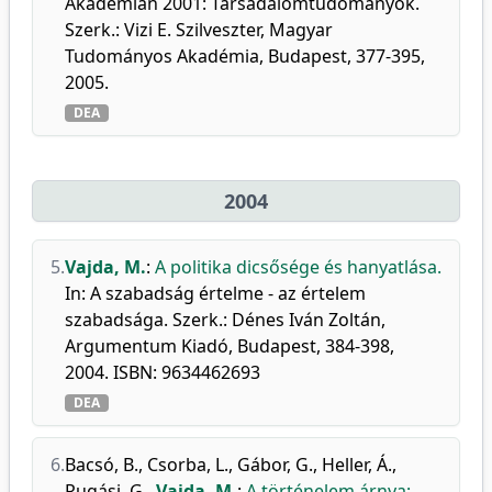
Akadémián 2001: Társadalomtudományok.
Szerk.: Vizi E. Szilveszter, Magyar
Tudományos Akadémia, Budapest, 377-395,
2005.
DEA
2004
5.
Vajda, M.
:
A politika dicsősége és hanyatlása.
In: A szabadság értelme - az értelem
szabadsága. Szerk.: Dénes Iván Zoltán,
Argumentum Kiadó, Budapest, 384-398,
2004. ISBN: 9634462693
DEA
6.
Bacsó, B.
,
Csorba, L.
,
Gábor, G.
,
Heller, Á.
,
Rugási, G.
,
Vajda, M.
:
A történelem árnya: