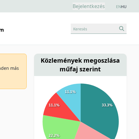
Bejelentkezés
EN
HU
Keresés
am
Közlemények megoszlása
műfaj szerint
minden más
11.1%
11.1%
33.3%
22.2%