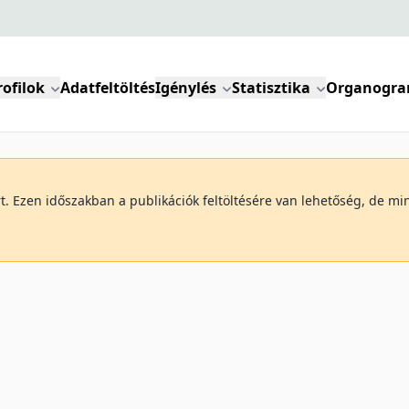
rofilok
Adatfeltöltés
Igénylés
Statisztika
Organogr
art. Ezen időszakban a publikációk feltöltésére van lehetőség, de 