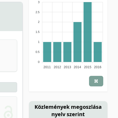
3
2.5
2
1.5
1
0.5
0
2011
2012
2013
2014
2015
2016
Közlemények megoszlása
nyelv szerint