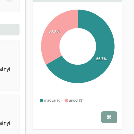
33.3%
66.7%
mányi
magyar
(6)
angol
(3)
mányi