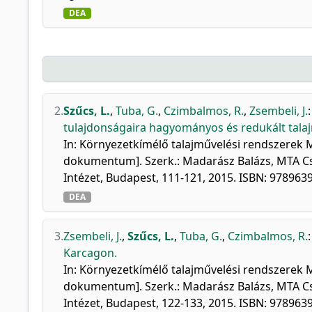
DEA
2.
Szűcs, L.
,
Tuba, G.
,
Czimbalmos, R.
,
Zsembeli, J.
tulajdonságaira hagyományos és redukált tala
In: Környezetkímélő talajművelési rendszerek 
dokumentum]. Szerk.: Madarász Balázs, MTA Cs
Intézet, Budapest, 111-121, 2015. ISBN: 97896
DEA
3.
Zsembeli, J.
,
Szűcs, L.
,
Tuba, G.
,
Czimbalmos, R.
Karcagon.
In: Környezetkímélő talajművelési rendszerek 
dokumentum]. Szerk.: Madarász Balázs, MTA Cs
Intézet, Budapest, 122-133, 2015. ISBN: 97896