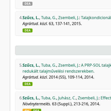
DEA
4.
Szűcs, L.
,
Tuba, G.
,
Zsembeli, J.
:
Talajkondicioná
Agrártud. közl.
63, 137-141, 2015.
DEA
5.
Szűcs, L.
,
Tuba, G.
,
Zsembeli, J.
:
A PRP-SOL talaj
redukált talajművelési rendszerekben.
Agrártud. közl.
2014 (55), 109-114, 2014.
DEA
6.
Szűcs, L.
,
Tuba, G.
,
Juhász, C.
,
Zsembeli, J.
:
Effec
Növénytermelés.
63 (Suppl.), 213-216, 2014.
doi
DEA