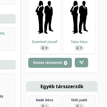
rs.
Zsembeli József
Tuba Géza
9
5
Összes társszerző
9
Egyéb társszerzők
és
Deák Dóra
Tóth Judit
1
1