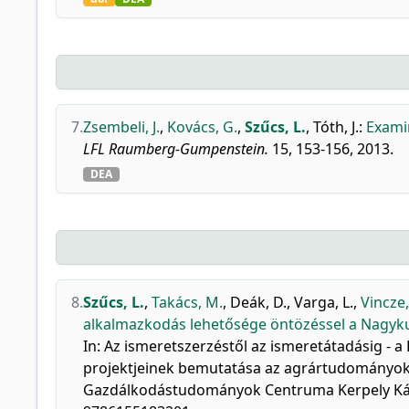
7.
Zsembeli, J.
,
Kovács, G.
,
Szűcs, L.
,
Tóth, J.
:
Examin
LFL Raumberg-Gumpenstein.
15, 153-156, 2013.
DEA
8.
Szűcs, L.
,
Takács, M.
,
Deák, D.
,
Varga, L.
,
Vincze,
alkalmazkodás lehetősége öntözéssel a Nagy
In: Az ismeretszerzéstől az ismeretátadásig - 
projektjeinek bemutatása az agrártudományok t
Gazdálkodástudományok Centruma Kerpely Kálm