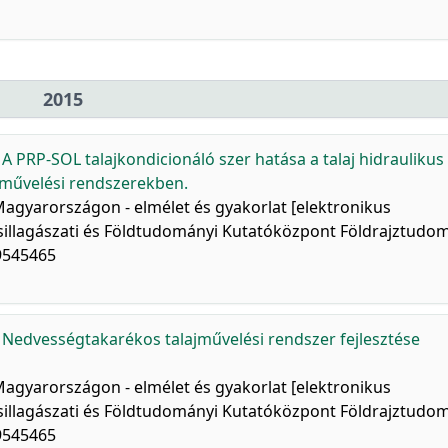
2015
:
A PRP-SOL talajkondicionáló szer hatása a talaj hidraulikus
jművelési rendszerekben.
Magyarországon - elmélet és gyakorlat [elektronikus
illagászati és Földtudományi Kutatóközpont Földrajztudo
39545465
:
Nedvességtakarékos talajművelési rendszer fejlesztése
Magyarországon - elmélet és gyakorlat [elektronikus
illagászati és Földtudományi Kutatóközpont Földrajztudo
39545465