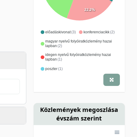
22.2%
előadáskivonat
(3)
konferenciacikk
(2)
magyar nyelvű folyóiratközlemény hazai
lapban
(2)
idegen nyelvű folyóiratközlemény hazai
lapban
(1)
poszter
(1)
Közlemények megoszlása
évszám szerint