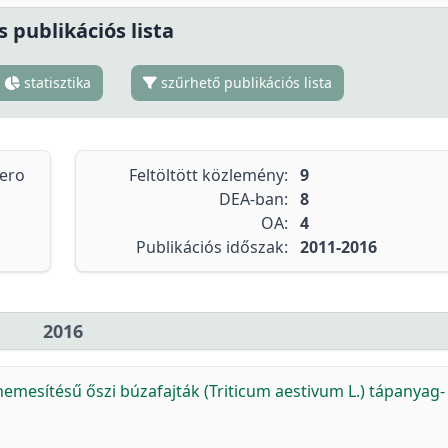
s publikációs lista
statisztika
szűrhető publikációs lista
tero
Feltöltött közlemény:
9
DEA-ban:
8
OA:
4
Publikációs időszak:
2011-2016
2016
nemesítésű őszi búzafajták (Triticum aestivum L.) tápanyag-