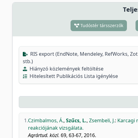
Telje
Tudóstér társszerzők
RIS export (EndNote, Mendeley, RefWorks, Zo
stb.)
Hiányzó közlemények feltöltése
Hitelesített Publikációs Lista igénylése
1.
Czimbalmos, Á.
,
Szűcs, L.
,
Zsembeli, J.
:
Karcagi 
reakciójának vizsgálata.
Agrártud. közl.
69, 63-67, 2016.