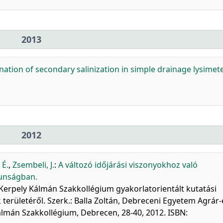
2013
ation of secondary salinization in simple drainage lysimete
2012
 É.
,
Zsembeli, J.
:
A változó időjárási viszonyokhoz való
kunságban.
a Kerpely Kálmán Szakkollégium gyakorlatorientált kutatási
erületéről. Szerk.: Balla Zoltán, Debreceni Egyetem Agrár-
án Szakkollégium, Debrecen, 28-40, 2012. ISBN: