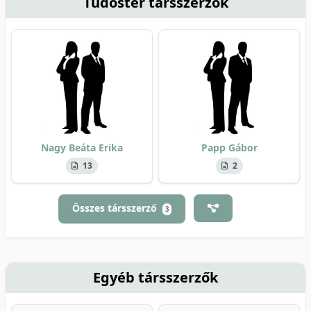
Tudóstér társszerzők
Nagy Beáta Erika
Papp Gábor
13
2
Összes társszerző
3
Egyéb társszerzők