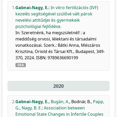
1.
Gabnai-Nagy, E.
:
In vitro fertilizációs (IVF)
kezelés segítségével szülővé vált párok
nevelési attitűdjei és gyermekeik
pszichológiai fejlődése.
In: Szeretnénk, ha megszületnél! : a
meddőség orvosi, lélektani és társadalmi
vonatkozásai. Szerk.: Bátki Anna, Mészáros
Krisztina, Oriold és Társai Kft., Budapest, 349-
370, 2024. ISBN: 9789636690199
DEA
2020
2.
Gabnai-Nagy, E.
,
Bugán, A.
,
Bodnár, B.
,
Papp,
G.
,
Nagy, B. E.
:
Association between
Emotional State Changes in Infertile Couples