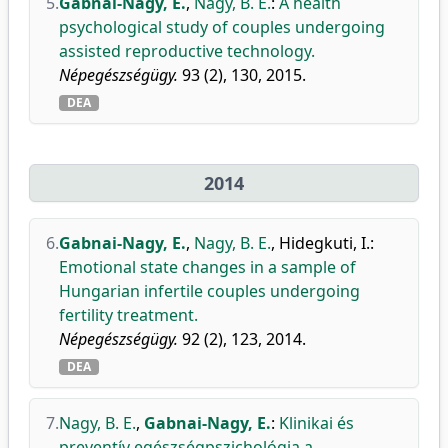
5.
Gabnai-Nagy, E.
,
Nagy, B. E.
:
A health
psychological study of couples undergoing
assisted reproductive technology.
Népegészségügy.
93 (2), 130, 2015.
DEA
2014
6.
Gabnai-Nagy, E.
,
Nagy, B. E.
,
Hidegkuti, I.
:
Emotional state changes in a sample of
Hungarian infertile couples undergoing
fertility treatment.
Népegészségügy.
92 (2), 123, 2014.
DEA
7.
Nagy, B. E.
,
Gabnai-Nagy, E.
:
Klinikai és
preventív egészségpszichológia a