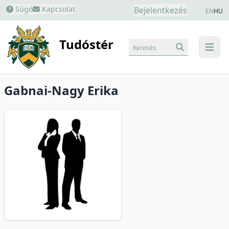
Súgó
Kapcsolat
Bejelentkezés
EN
HU
Tudóstér
Keresés
menu
Gabnai-Nagy Erika