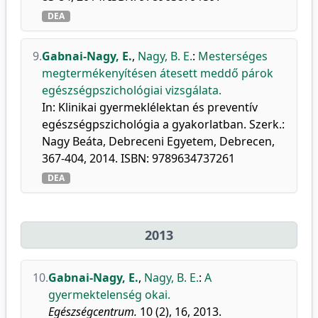
DEA
9.
Gabnai-Nagy, E.
,
Nagy, B. E.
:
Mesterséges
megtermékenyítésen átesett meddő párok
egészségpszichológiai vizsgálata.
In: Klinikai gyermeklélektan és preventív
egészségpszichológia a gyakorlatban. Szerk.:
Nagy Beáta, Debreceni Egyetem, Debrecen,
367-404, 2014. ISBN: 9789634737261
DEA
2013
10.
Gabnai-Nagy, E.
,
Nagy, B. E.
:
A
gyermektelenség okai.
Egészségcentrum.
10 (2), 16, 2013.