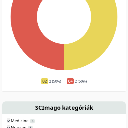
Q2
2 (50%)
Q4
2 (50%)
SCImago kategóriák
Medicine
3
Nursing
1