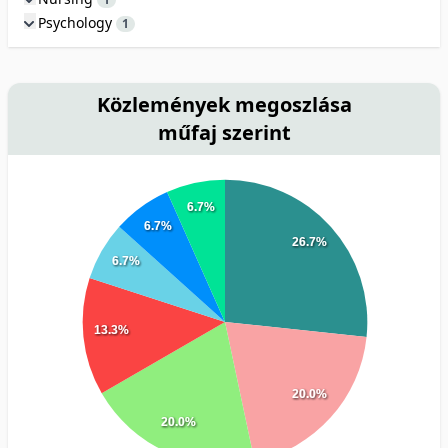
Psychology
1
Közlemények megoszlása
műfaj szerint
6.7%
6.7%
26.7%
6.7%
13.3%
20.0%
20.0%