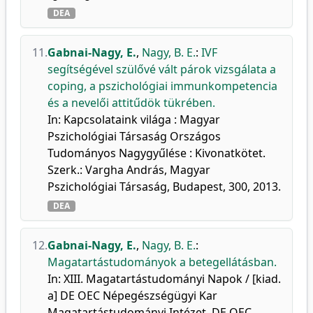
DEA
11.
Gabnai-Nagy, E.
,
Nagy, B. E.
:
IVF
segítségével szülővé vált párok vizsgálata a
coping, a pszichológiai immunkompetencia
és a nevelői attitűdök tükrében.
In: Kapcsolataink világa : Magyar
Pszichológiai Társaság Országos
Tudományos Nagygyűlése : Kivonatkötet.
Szerk.: Vargha András, Magyar
Pszichológiai Társaság, Budapest, 300, 2013.
DEA
12.
Gabnai-Nagy, E.
,
Nagy, B. E.
:
Magatartástudományok a betegellátásban.
In: XIII. Magatartástudományi Napok / [kiad.
a] DE OEC Népegészségügyi Kar
Magatartástudományi Intézet, DE OEC