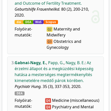
and Outcome of Fertility Treatment.
Geburtshilfe Frauenheilkd.
80 (2), 200-210,
2020.
doi
DEA
WoS
Scopus
Folyóirat-
Maternity and
Q2
mutatók:
Midwifery
Obstetrics and
Q3
Gynecology
3.
Gabnai-Nagy, E.
,
Papp, G.
,
Nagy, B. E.
:
Az
érzelmi állapot és a megküzdési képesség
hatása a mesterséges megtermékenyítés
kimenetelére meddő párok körében.
Psychiatr Hung.
35 (3), 337-353, 2020.
DEA
Folyóirat-
Medicine (miscellaneous)
Q4
mutatók:
Psychiatry and Mental
Q4