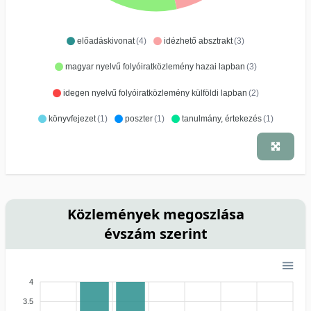
előadáskivonat
(4)
idézhető absztrakt
(3)
magyar nyelvű folyóiratközlemény hazai lapban
(3)
idegen nyelvű folyóiratközlemény külföldi lapban
(2)
könyvfejezet
(1)
poszter
(1)
tanulmány, értekezés
(1)
Közlemények megoszlása
évszám szerint
4
3.5