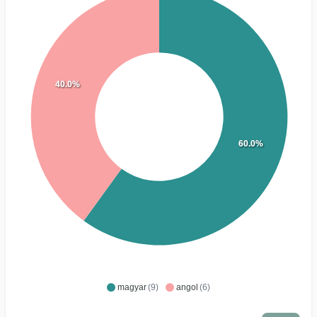
40.0%
60.0%
magyar
(9)
angol
(6)