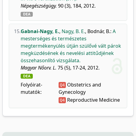
Népegészségügy.
90 (3), 184, 2012.
DEA
15.
Gabnai-Nagy, E.
,
Nagy, B. E.
,
Bodnár, B.
:
A
mesterséges és természetes
megtermékenyülés útján szülővé vált párok
megküzdésének és nevelési attitűdjének
összehasonlító vizsgálata.
Magyar Nőorv. L.
75 (5), 17-24, 2012.
DEA
Folyóirat-
Obstetrics and
Q4
mutatók:
Gynecology
Reproductive Medicine
Q4