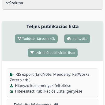
Szakma
Teljes publikációs lista
Tudóstér társszerzők
statisztika
szűrhető publikációs lista
RIS export (EndNote, Mendeley, RefWorks,
Zotero stb.)
Hiányzó közlemények feltöltése
Hitelesített Publikációs Lista igénylése
Feltöltött közlemény:
48