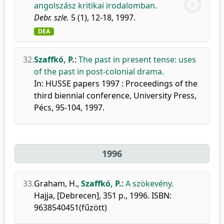
angolszász kritikai irodalomban.
Debr. szle.
5 (1), 12-18, 1997.
DEA
32.
Szaffkó, P.
:
The past in present tense: uses
of the past in post-colonial drama.
In: HUSSE papers 1997 : Proceedings of the
third biennial conference, University Press,
Pécs, 95-104, 1997.
1996
33.
Graham, H.
,
Szaffkó, P.
:
A szökevény.
Hajja, [Debrecen], 351 p., 1996. ISBN:
9638540451(fűzött)