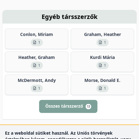
Egyéb társszerzők
Conlon, Miriam
Graham, Heather
1
1
Heather, Graham
Kurdi Mária
1
1
McDermott, Andy
Morse, Donald E.
1
1
Összes társszerző
13
Ez a weboldal sütiket használ. Az Uniós törvények