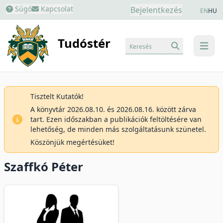
Súgó
Kapcsolat
Bejelentkezés
EN
HU
Tudóstér
Keresés
menu
Tisztelt Kutatók!
A könyvtár 2026.08.10. és 2026.08.16. között zárva
tart. Ezen időszakban a publikációk feltöltésére van
lehetőség, de minden más szolgáltatásunk szünetel.
Köszönjük megértésüket!
Szaffkó Péter