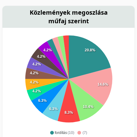
Közlemények megoszlása
műfaj szerint
4.2%
20.8%
4.2%
4.2%
4.2%
4.2%
14.6%
4.2%
6.3%
10.4%
6.3%
8.3%
fordítás
(10)
(7)