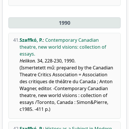
1990
41.
Szaffkó, P.
:
Contemporary Canadian
theatre, new world visions: collection of
essays.
Helikon.
34, 228-230, 1990.
(Ismertetett mű: prepared by the Canadian
Theatre Critics Association = Association
des critiques de théâtre du Canada ; Anton
Wagner, editor. -Contemporary Canadian
theatre, new world visions : collection of
essays /Toronto, Canada : Simon&Pierre,
c1985. -411 p.)
42.
Szaffkó, P.
:
History as a Subject in Modern