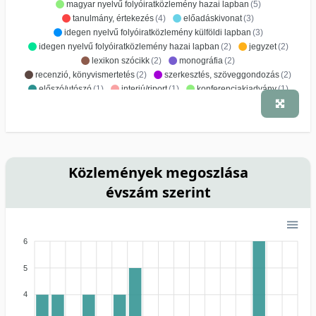
magyar nyelvű folyóiratközlemény hazai lapban
(5)
tanulmány, értekezés
(4)
előadáskivonat
(3)
idegen nyelvű folyóiratközlemény külföldi lapban
(3)
idegen nyelvű folyóiratközlemény hazai lapban
(2)
jegyzet
(2)
lexikon szócikk
(2)
monográfia
(2)
recenzió, könyvismertetés
(2)
szerkesztés, szöveggondozás
(2)
előszó/utószó
(1)
interjú/riport
(1)
konferenciakiadvány
(1)
szépirodalmi munka
(1)
Közlemények megoszlása
évszám szerint
6
5
4