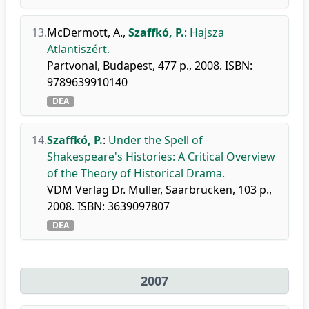
13.
McDermott, A.
,
Szaffkó, P.
:
Hajsza
Atlantiszért.
Partvonal, Budapest, 477 p., 2008. ISBN:
9789639910140
DEA
14.
Szaffkó, P.
:
Under the Spell of
Shakespeare's Histories: A Critical Overview
of the Theory of Historical Drama.
VDM Verlag Dr. Müller, Saarbrücken, 103 p.,
2008. ISBN: 3639097807
DEA
2007