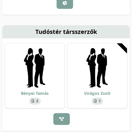
Tudóstér társszerzők
Bényei Tamás
Virágos Zsolt
2
1