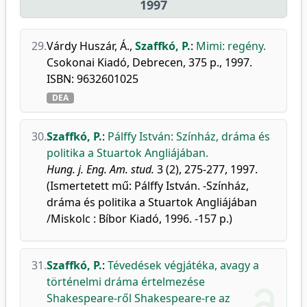
1997
29.
Várdy Huszár, Á.
,
Szaffkó, P.
:
Mimi: regény.
Csokonai Kiadó, Debrecen, 375 p., 1997.
ISBN: 9632601025
DEA
30.
Szaffkó, P.
:
Pálffy István: Színház, dráma és
politika a Stuartok Angliájában.
Hung. j. Eng. Am. stud.
3 (2), 275-277, 1997.
(Ismertetett mű: Pálffy István. -Színház,
dráma és politika a Stuartok Angliájában
/Miskolc : Bíbor Kiadó, 1996. -157 p.)
31.
Szaffkó, P.
:
Tévedések végjátéka, avagy a
történelmi dráma értelmezése
Shakespeare-ről Shakespeare-re az