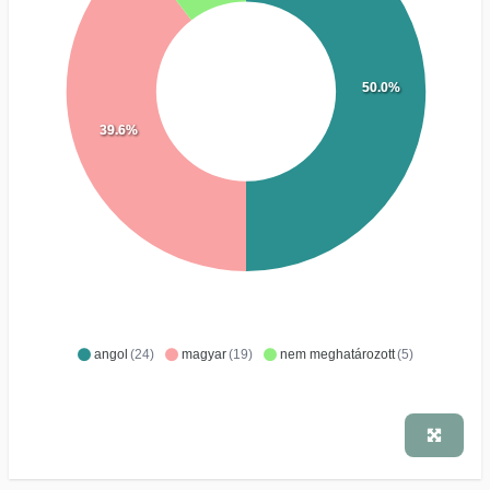
50.0%
39.6%
angol
(24)
magyar
(19)
nem meghatározott
(5)