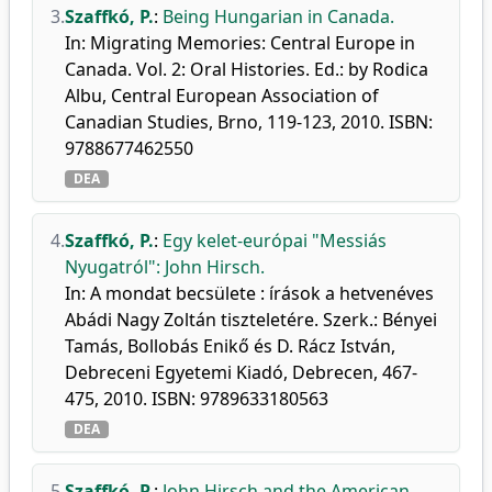
3.
Szaffkó, P.
:
Being Hungarian in Canada.
In: Migrating Memories: Central Europe in
Canada. Vol. 2: Oral Histories. Ed.: by Rodica
Albu, Central European Association of
Canadian Studies, Brno, 119-123, 2010. ISBN:
9788677462550
DEA
4.
Szaffkó, P.
:
Egy kelet-európai "Messiás
Nyugatról": John Hirsch.
In: A mondat becsülete : írások a hetvenéves
Abádi Nagy Zoltán tiszteletére. Szerk.: Bényei
Tamás, Bollobás Enikő és D. Rácz István,
Debreceni Egyetemi Kiadó, Debrecen, 467-
475, 2010. ISBN: 9789633180563
DEA
5.
Szaffkó, P.
:
John Hirsch and the American