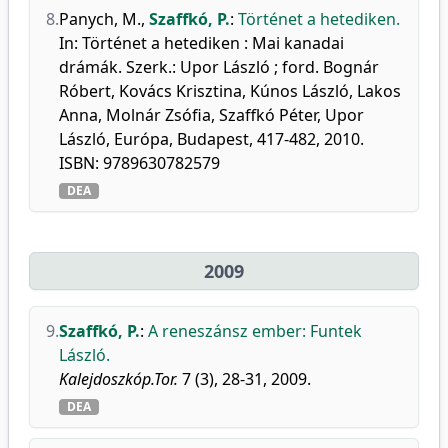
8.
Panych, M.
,
Szaffkó, P.
:
Történet a hetediken.
In: Történet a hetediken : Mai kanadai
drámák. Szerk.: Upor László ; ford. Bognár
Róbert, Kovács Krisztina, Kúnos László, Lakos
Anna, Molnár Zsófia, Szaffkó Péter, Upor
László, Európa, Budapest, 417-482, 2010.
ISBN: 9789630782579
DEA
2009
9.
Szaffkó, P.
:
A reneszánsz ember: Funtek
László.
Kalejdoszkóp.Tor.
7 (3), 28-31, 2009.
DEA