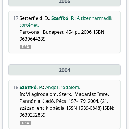
2006
17.
Setterfield, D.
,
Szaffkó, P.
:
A tizenharmadik
történet.
Partvonal, Budapest, 454 p., 2006. ISBN:
9639644285
DEA
2004
18.
Szaffkó, P.
:
Angol Irodalom.
In: Világirodalom. Szerk.: Madarász Imre,
Pannónia Kiadó, Pécs, 157-179, 2004, (21.
századi enciklopédia, ISSN 1589-0848) ISBN:
9639252859
DEA