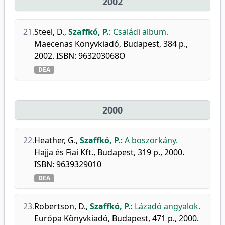
2002
21.
Steel, D.
,
Szaffkó, P.
:
Családi album.
Maecenas Könyvkiadó, Budapest, 384 p.,
2002. ISBN: 963203068O
DEA
2000
22.
Heather, G.
,
Szaffkó, P.
:
A boszorkány.
Hajja és Fiai Kft., Budapest, 319 p., 2000.
ISBN: 9639329010
DEA
23.
Robertson, D.
,
Szaffkó, P.
:
Lázadó angyalok.
Európa Könyvkiadó, Budapest, 471 p., 2000.