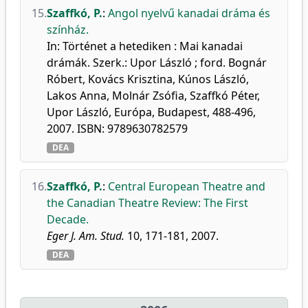
15.
Szaffkó, P.
:
Angol nyelvű kanadai dráma és
színház.
In: Történet a hetediken : Mai kanadai
drámák. Szerk.: Upor László ; ford. Bognár
Róbert, Kovács Krisztina, Kúnos László,
Lakos Anna, Molnár Zsófia, Szaffkó Péter,
Upor László, Európa, Budapest, 488-496,
2007. ISBN: 9789630782579
DEA
16.
Szaffkó, P.
:
Central European Theatre and
the Canadian Theatre Review: The First
Decade.
Eger J. Am. Stud.
10, 171-181, 2007.
DEA