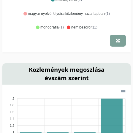
magyar nyelvű folyóiratközlemény hazai lapban
(1)
monográfia
(1)
nem besorolt
(1)
Közlemények megoszlása
évszám szerint
2
1.8
1.6
1.4
1.2
1