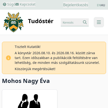
Súgó
Kapcsolat
Bejelentkezés
EN
HU
Tudóstér
Keresés
menu
Tisztelt Kutatók!
A könyvtár 2026.08.10. és 2026.08.16. között zárva
tart. Ezen időszakban a publikációk feltöltésére van
lehetőség, de minden más szolgáltatásunk szünetel.
Köszönjük megértésüket!
Mohos Nagy Éva