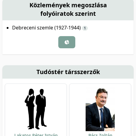
Közlemények megoszlása
folyóiratok szerint
Debreceni szemle (1927-1944)
1
Tudóstér társszerzők
Lakatos Péter István
Bács Zoltán