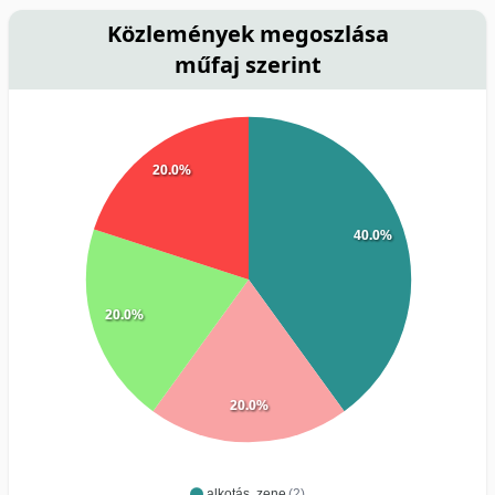
Közlemények megoszlása
műfaj szerint
20.0%
40.0%
20.0%
20.0%
alkotás, zene
(2)