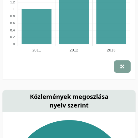
1.2
1
0.8
0.6
0.4
0.2
0
2011
2012
2013
Közlemények megoszlása
nyelv szerint