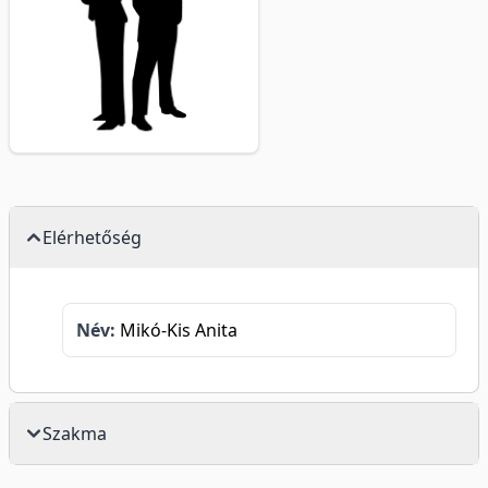
Elérhetőség
Név:
Mikó-Kis Anita
Szakma