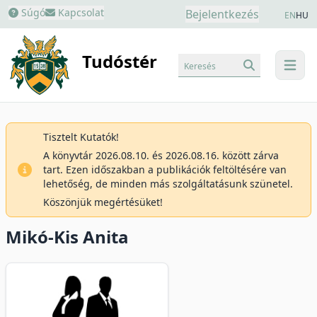
Súgó
Kapcsolat
Bejelentkezés
EN
HU
Tudóstér
Keresés
menu
Tisztelt Kutatók!
A könyvtár 2026.08.10. és 2026.08.16. között zárva
tart. Ezen időszakban a publikációk feltöltésére van
lehetőség, de minden más szolgáltatásunk szünetel.
Köszönjük megértésüket!
Mikó-Kis Anita