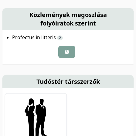
Közlemények megoszlása
folyóiratok szerint
Profectus in litteris
2
Tudóstér társszerzők