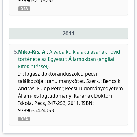
9789637175732
DEA
2011
5.
Mikó-Kis, A.
:
A vádalku kialakulásának rövid
története az Egyesült Államokban (angliai
kitekintéssel).
In: Jogász doktoranduszok I. pécsi
találkozója : tanulmánykötet. Szerk.: Bencsik
András, Fülöp Péter, Pécsi Tudományegyetem
Állam- és Jogtudományi Karának Doktori
Iskola, Pécs, 247-253, 2011. ISBN:
9789636424053
DEA