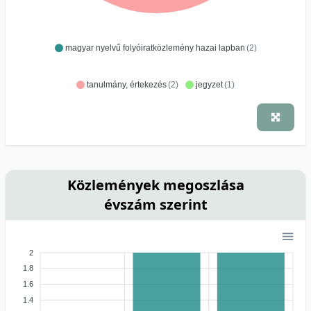
magyar nyelvű folyóiratközlemény hazai lapban
(2)
tanulmány, értekezés
(2)
jegyzet
(1)
Közlemények megoszlása
évszám szerint
2
1.8
1.6
1.4