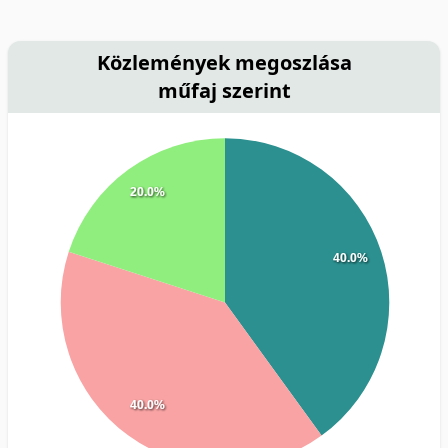
Közlemények megoszlása
műfaj szerint
20.0%
40.0%
40.0%