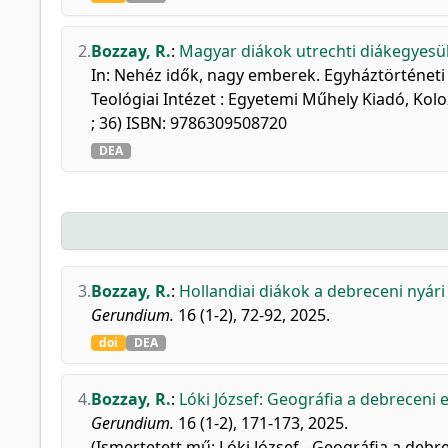
2.
Bozzay, R.
:
Magyar diákok utrechti diákegyesü
In: Nehéz idők, nagy emberek. Egyháztörténeti
Teológiai Intézet : Egyetemi Műhely Kiadó, Kolo
; 36) ISBN: 9786309508720
DEA
3.
Bozzay, R.
:
Hollandiai diákok a debreceni nyár
Gerundium.
16 (1-2), 72-92, 2025.
doi
DEA
4.
Bozzay, R.
:
Lóki József: Geográfia a debreceni
Gerundium.
16 (1-2), 171-173, 2025.
(Ismertetett mű: Lóki József. -Geográfia a de