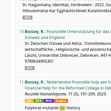
In: Hagyomány, identitás, történelem : 2022. S
Hittudományi Kar Egyháztörténeti Kutatóintézet
DEA
10.
Bozzay, R.
:
Finanzielle Unterstützung für das
Schweiz und England.
In: Zwischen Ostsee und Adria : Ostmitteleurop
wirtschaftliche-, religiösische- und wissensch
László, Univärsitet Debrecen, Debrecen, 447-4
9789634905301
DEA
11.
Bozzay, R.
:
Nederlandse financiële hulp aan 
Financial Help for the Reformed College in De
Roczniki Humanistyczne.
71 (5), 191-209, 2023.
doi
DEA
WoS
Scopus
Folyóirat-mutatók:
History
Q2