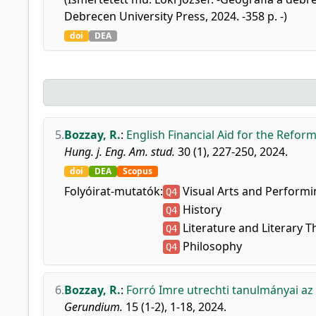
Debrecen University Press, 2024. -358 p. -)
doi
DEA
5.
Bozzay, R.
:
English Financial Aid for the Refor
Hung. j. Eng. Am. stud.
30 (1), 227-250, 2024.
doi
DEA
Scopus
Folyóirat-mutatók:
Visual Arts and Performi
Q4
History
Q4
Literature and Literary T
Q4
Philosophy
Q4
6.
Bozzay, R.
:
Forró Imre utrechti tanulmányai az
Gerundium.
15 (1-2), 1-18, 2024.