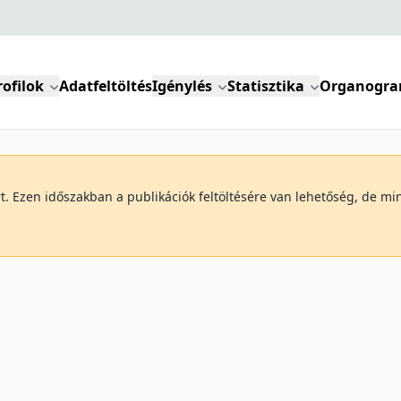
rofilok
Adatfeltöltés
Igénylés
Statisztika
Organogr
art. Ezen időszakban a publikációk feltöltésére van lehetőség, de 