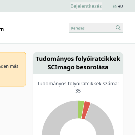
Bejelentkezés
EN
HU
Keresés
am
Tudományos folyóiratcikkek
SCImago besorolása
minden más
Tudományos folyóiratcikkek száma:
35