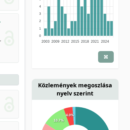
4
3
.
2
1
0
r
2003
2009
2012
2015
2018
2021
2024
Közlemények megoszlása
nyelv szerint
4.0%
10.7%