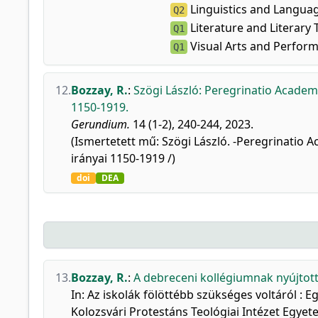
Linguistics and Langua
Q2
Literature and Literary
Q1
Visual Arts and Perform
Q1
12.
Bozzay, R.
:
Szögi László: Peregrinatio Academi
1150-1919.
Gerundium.
14 (1-2), 240-244, 2023.
(Ismertetett mű: Szögi László. -Peregrinatio 
irányai 1150-1919 /)
doi
DEA
13.
Bozzay, R.
:
A debreceni kollégiumnak nyújtott 
In: Az iskolák fölöttébb szükséges voltáról :
Kolozsvári Protestáns Teológiai Intézet Egyet