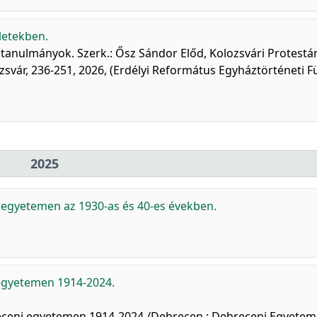
letekben.
 tanulmányok. Szerk.: Ősz Sándor Előd, Kolozsvári Protestá
zsvár, 236-251, 2026, (Erdélyi Református Egyháztörténeti F
2025
i egyetemen az 1930-as és 40-es években.
 egyetemen 1914-2024.
breceni egyetemen 1914-2024 /Debrecen : Debreceni Egyetem