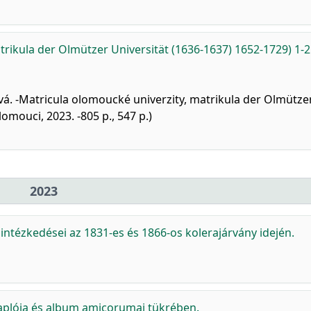
rikula der Olmützer Universität (1636-1637) 1652-1729) 1-2
ová. -Matricula olomoucké univerzity, matrikula der Olmütze
omouci, 2023. -805 p., 547 p.)
2023
ntézkedései az 1831-es és 1866-os kolerajárvány idején.
plója és album amicorumai tükrében.