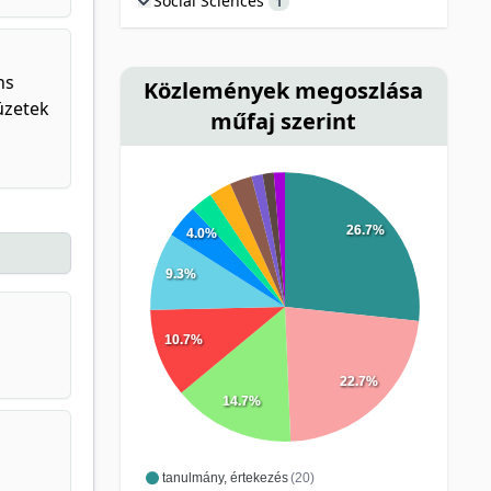
Social Sciences
1
ns
Közlemények megoszlása
üzetek
műfaj szerint
26.7%
4.0%
9.3%
10.7%
22.7%
14.7%
tanulmány, értekezés
(20)
,