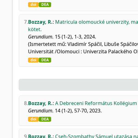
doi
DEA
7.
Bozzay, R.
:
Matricula olomoucké univerzity, mat
kötet.
Gerundium.
15 (1-2), 1-3, 2024.
(Ismertetett mű: Vladimír Spáčil, Libuše Spáčil
Universität /Olomouci : Univerzita Palackého Ol
doi
DEA
8.
Bozzay, R.
:
A Debreceni Református Kollégium i
Gerundium.
14 (1-2), 57-70, 2023.
doi
DEA
9.
Bozzay, R.
:
Cseh-Szombathy Sámuel utazása na