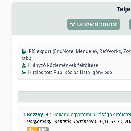
Telje
Tudóstér társszerzők
RIS export (EndNote, Mendeley, RefWorks, Zo
stb.)
Hiányzó közlemények feltöltése
Hitelesített Publikációs Lista igénylése
1.
Bozzay, R.
:
Holland egyetemi bíróságok ítélete
Hagyomány, Identitás, Történelem.
3 (1), 57-70, 20
doi
DEA