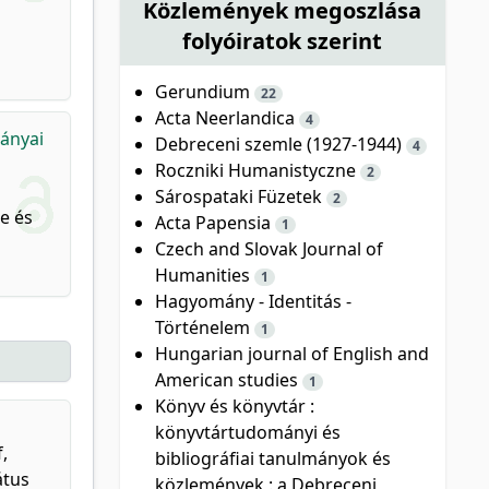
Közlemények megoszlása
folyóiratok szerint
Gerundium
22
Acta Neerlandica
4
rányai
Debreceni szemle (1927-1944)
4
Roczniki Humanistyczne
2
Sárospataki Füzetek
2
e és
Acta Papensia
1
Czech and Slovak Journal of
Humanities
1
Hagyomány - Identitás -
Történelem
1
Hungarian journal of English and
American studies
1
Könyv és könyvtár :
könyvtártudományi és
,
bibliográfiai tanulmányok és
átus
közlemények : a Debreceni