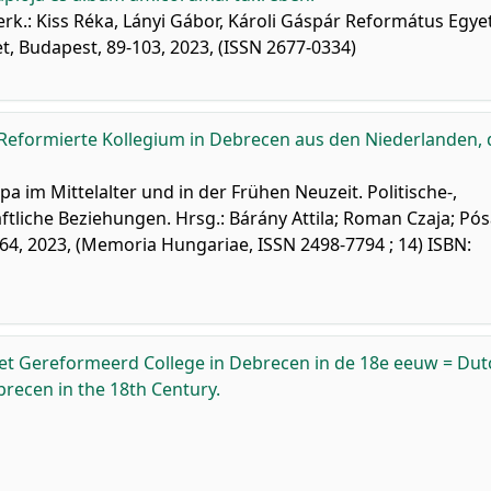
zerk.: Kiss Réka, Lányi Gábor, Károli Gáspár Református Egy
, Budapest, 89-103, 2023, (ISSN 2677-0334)
 Reformierte Kollegium in Debrecen aus den Niederlanden, 
a im Mittelalter und in der Frühen Neuzeit. Politische-,
aftliche Beziehungen. Hrsg.: Bárány Attila; Roman Czaja; Pó
64, 2023, (Memoria Hungariae, ISSN 2498-7794 ; 14) ISBN:
het Gereformeerd College in Debrecen in de 18e eeuw = Dut
brecen in the 18th Century.