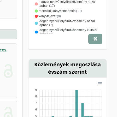
magyar nyelvű folyóiratközlemény hazai
lapban
(17)
recenzió, könyvismertetés
(11)
könyvfejezet
(8)
idegen nyelvű folyóiratközlemény hazai
lapban
(7)
idegen nyelvű folyóiratközlemény külföldi
lapban
(3)
monográfia
(2)
szakkönyv
(2)
tanulmánygyűjtemény
(2)
ces.
beszámoló
(1)
előszó/utószó
(1)
kritika
(1)
Közlemények megoszlása
évszám szerint
9
8
7
6
5