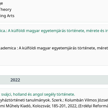
ge
 Theory
ing Arts
ca.: A külföldi magyar egyetemjárás története, mérete és i
Academica : A külföldi magyar egyetemjárás története, méret
2022
svájci, holland és angol segély története.
 Egyháztörténeti tanulmányok. Szerk.: Kolumbán Vilmos József
emi Műhely Kiadó, Kolozsvár, 185-201, 2022, (Erdélyi Reform