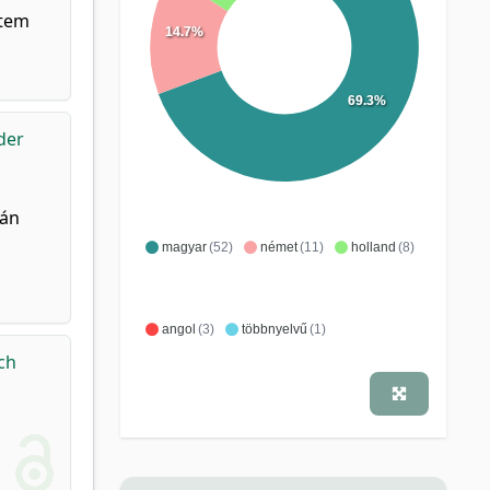
etem
14.7%
69.3%
der
sán
magyar
(52)
német
(11)
holland
(8)
angol
(3)
többnyelvű
(1)
ch