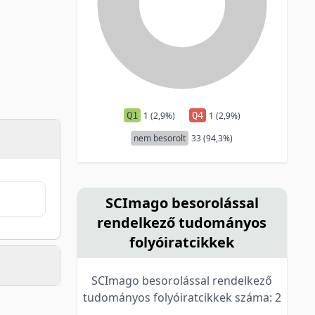
Q1
1 (2,9%)
Q4
1 (2,9%)
nem besorolt
33 (94,3%)
SCImago besorolással
rendelkező tudományos
folyóiratcikkek
SCImago besorolással rendelkező
tudományos folyóiratcikkek száma: 2