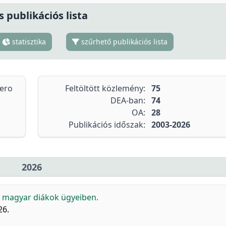
s publikációs lista
statisztika
szűrhető publikációs lista
tero
Feltöltött közlemény:
75
DEA-ban:
74
OA:
28
Publikációs időszak:
2003-2026
2026
i magyar diákok ügyeiben.
26.