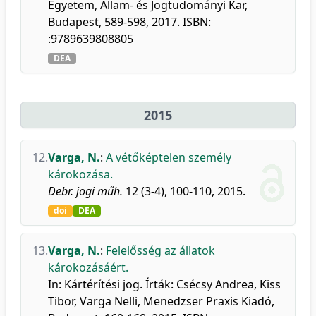
Egyetem, Állam- és Jogtudományi Kar,
Budapest, 589-598, 2017. ISBN:
:9789639808805
DEA
2015
12.
Varga, N.
:
A vétőképtelen személy
károkozása.
Debr. jogi műh.
12 (3-4), 100-110, 2015.
doi
DEA
13.
Varga, N.
:
Felelősség az állatok
károkozásáért.
In: Kártérítési jog. Írták: Csécsy Andrea, Kiss
Tibor, Varga Nelli, Menedzser Praxis Kiadó,