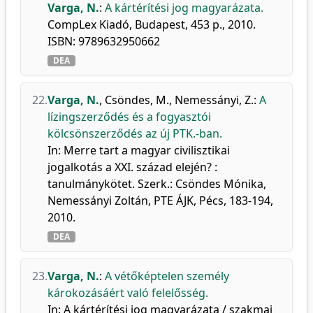
Varga, N.
:
A kártérítési jog magyarázata.
CompLex Kiadó, Budapest, 453 p., 2010.
ISBN: 9789632950662
DEA
22.
Varga, N.
,
Csöndes, M.
,
Nemessányi, Z.
:
A
lízingszerződés és a fogyasztói
kölcsönszerződés az új PTK.-ban.
In: Merre tart a magyar civilisztikai
jogalkotás a XXI. század elején? :
tanulmánykötet. Szerk.: Csöndes Mónika,
Nemessányi Zoltán, PTE ÁJK, Pécs, 183-194,
2010.
DEA
23.
Varga, N.
:
A vétőképtelen személy
károkozásáért való felelősség.
In: A kártérítési jog magyarázata / szakmai