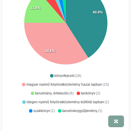
13.6%
40.9%
34.1%
könyvfejezet
(18)
magyar nyelvű folyóiratközlemény hazai lapban
(15)
tanulmány, értekezés
(6)
tankönyv
(2)
idegen nyelvű folyóiratközlemény külföldi lapban
(1)
szakkönyv
(1)
tanulmánygyűjtemény
(1)