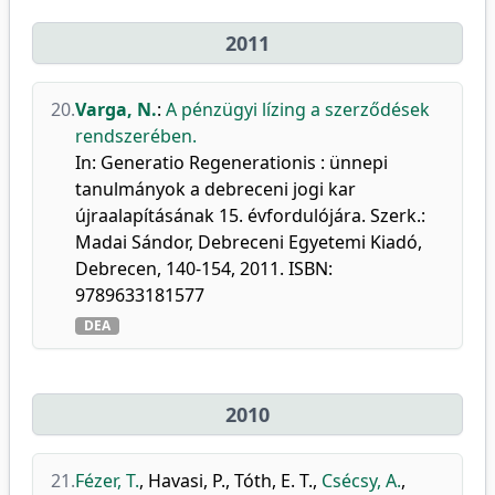
2011
20.
Varga, N.
:
A pénzügyi lízing a szerződések
rendszerében.
In: Generatio Regenerationis : ünnepi
tanulmányok a debreceni jogi kar
újraalapításának 15. évfordulójára. Szerk.:
Madai Sándor, Debreceni Egyetemi Kiadó,
Debrecen, 140-154, 2011. ISBN:
9789633181577
DEA
2010
21.
Fézer, T.
,
Havasi, P.
,
Tóth, E. T.
,
Csécsy, A.
,