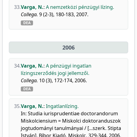
33.
Varga, N.
:
A nemzetközi pénzügyi lízing.
Collega.
9 (2-3), 180-183, 2007.
DEA
2006
34.
Varga, N.
:
A pénzügyi ingatlan
lízingszerződés jogi jellemzői.
Collega.
10 (3), 172-174, 2006.
DEA
35.
Varga, N.
:
Ingatlanlízing.
In: Studia iurisprudentiae doctorandorum
Miskolciensium = Miskolci doktoranduszok
jogtudományi tanulmányai / [...szerk. Stipta
István], Bíbor Kiadó, Miskolc, 329-344, 2006,