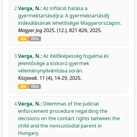
2.
Varga, N.
:
Az infláció hatása a
gyermektartásdíjra: A gyermektartásdíj
indexálásának lehetőségei Magyarországon.
Magyar Jog
2025. (12.), 821-826, 2025.
doi
DEA
3.
Varga, N.
:
Az ítélőképesség fogalma és
jelentősége a kiskorú gyermek
véleménynyilvánítása során.
Közjavak.
11 (4), 14-29, 2025.
doi
DEA
4.
Varga, N.
:
Dilemmas of the judicial
enforcement procedure regarding the
decisions on the contact rights between the
child and the noncustodial parent in
Hungary.