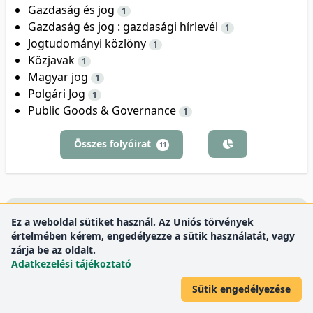
Gazdaság és jog
1
Gazdaság és jog : gazdasági hírlevél
1
Jogtudományi közlöny
1
Közjavak
1
Magyar jog
1
Polgári Jog
1
Public Goods & Governance
1
Összes folyóirat
11
Tudóstér társszerzők
Ez a weboldal sütiket használ. Az Uniós törvények
értelmében kérem, engedélyezze a sütik használatát, vagy
zárja be az oldalt.
Adatkezelési tájékoztató
Sütik engedélyezése