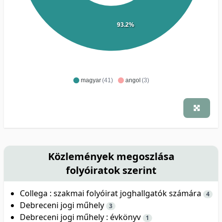
93.2%
magyar
(41)
angol
(3)
Közlemények megoszlása
folyóiratok szerint
Collega : szakmai folyóirat joghallgatók számára
4
Debreceni jogi műhely
3
Debreceni jogi műhely : évkönyv
1