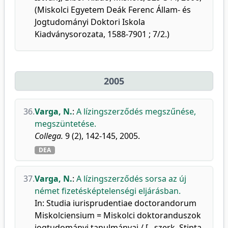
(Miskolci Egyetem Deák Ferenc Állam- és
Jogtudományi Doktori Iskola
Kiadványsorozata, 1588-7901 ; 7/2.)
2005
36.
Varga, N.
:
A lízingszerződés megszűnése,
megszüntetése.
Collega.
9 (2), 142-145, 2005.
DEA
37.
Varga, N.
:
A lízingszerződés sorsa az új
német fizetésképtelenségi eljárásban.
In: Studia iurisprudentiae doctorandorum
Miskolciensium = Miskolci doktoranduszok
jogtudományi tanulmányai / [...szerk. Stipta