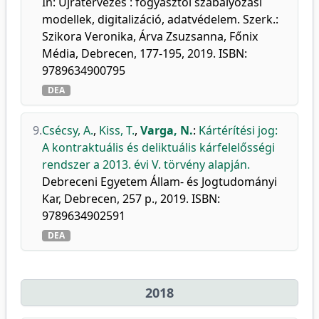
In: Újratervezés : fogyasztói szabályozási
modellek, digitalizáció, adatvédelem. Szerk.:
Szikora Veronika, Árva Zsuzsanna, Főnix
Média, Debrecen, 177-195, 2019. ISBN:
9789634900795
DEA
9.
Csécsy, A.
,
Kiss, T.
,
Varga, N.
:
Kártérítési jog:
A kontraktuális és deliktuális kárfelelősségi
rendszer a 2013. évi V. törvény alapján.
Debreceni Egyetem Állam- és Jogtudományi
Kar, Debrecen, 257 p., 2019. ISBN:
9789634902591
DEA
2018