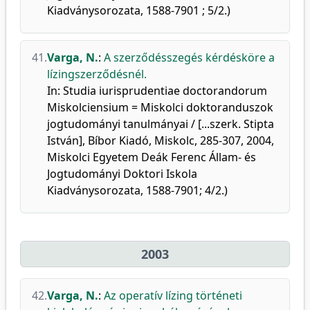
Kiadványsorozata, 1588-7901 ; 5/2.)
41.
Varga, N.
:
A szerződésszegés kérdésköre a
lízingszerződésnél.
In: Studia iurisprudentiae doctorandorum
Miskolciensium = Miskolci doktoranduszok
jogtudományi tanulmányai / [...szerk. Stipta
István], Bíbor Kiadó, Miskolc, 285-307, 2004,
Miskolci Egyetem Deák Ferenc Állam- és
Jogtudományi Doktori Iskola
Kiadványsorozata, 1588-7901; 4/2.)
2003
42.
Varga, N.
:
Az operatív lízing történeti