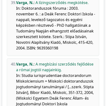
39.
Varga, N.
:
A lízingszerződés megkötése.
In: Doktoranduszok fóruma : 2003.
november 6. : a Deák Ferenc Doktori Iskola -
nappali, levelező tagozatos és egyéni
képzésben résztvevő - PhD hallgatóinak a
Tudomány Napján elhangzott előadásainak
szerkesztett kötete. Szerk.: Stipa István,
Novotni Alapítvány Kiadó, Miskolc, 415-420,
2004. ISBN: 9639360198
40.
Varga, N.
:
A megbízási szerződés fejlődése
a római jogtól napjainkig.
In: Studia iurisprudentiae doctorandorum
Miskolciensium = Miskolci doktoranduszok
jogtudományi tanulmányai / [...szerk. Stipta
István], Bíbor Kiadó, Miskolc, 351-372, 2004,
(Miskolci Egyetem Deák Ferenc Állam- és
Jogtudományi Doktori Iskola