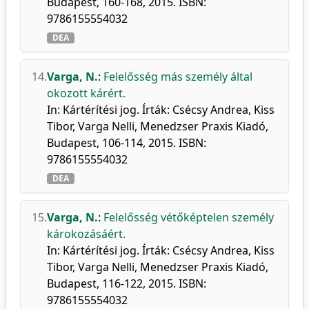
Budapest, 160-168, 2015. ISBN:
9786155554032
DEA
14.
Varga, N.
:
Felelősség más személy által
okozott kárért.
In: Kártérítési jog. Írták: Csécsy Andrea, Kiss
Tibor, Varga Nelli, Menedzser Praxis Kiadó,
Budapest, 106-114, 2015. ISBN:
9786155554032
DEA
15.
Varga, N.
:
Felelősség vétőképtelen személy
károkozásáért.
In: Kártérítési jog. Írták: Csécsy Andrea, Kiss
Tibor, Varga Nelli, Menedzser Praxis Kiadó,
Budapest, 116-122, 2015. ISBN:
9786155554032