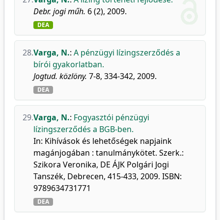
Debr. jogi műh.
6 (2), 2009.
DEA
28.
Varga, N.
:
A pénzügyi lízingszerződés a
bírói gyakorlatban.
Jogtud. közlöny.
7-8, 334-342, 2009.
DEA
29.
Varga, N.
:
Fogyasztói pénzügyi
lízingszerződés a BGB-ben.
In: Kihívások és lehetőségek napjaink
magánjogában : tanulmánykötet. Szerk.:
Szikora Veronika, DE ÁJK Polgári Jogi
Tanszék, Debrecen, 415-433, 2009. ISBN:
9789634731771
DEA