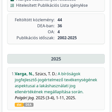
Hitelesített Publikációs Lista igénylése
Feltöltött közlemény:
44
DEA-ban:
36
OA:
4
Publikációs időszak:
2002-2025
2025
1.
Varga, N.
,
Szücs, T. D.
:
A bíróságok
jogfejlesztő-jogértelmező tevékenységének
aspektusai a lakáshasználati jog
ellenértékének megállapítása során.
Polgári Jog.
2025 (3-4), 1-11, 2025.
doi
DEA