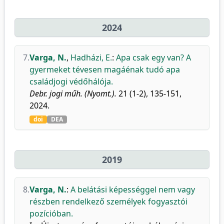
2024
7.
Varga, N.
,
Hadházi, E.
:
Apa csak egy van? A
gyermeket tévesen magáénak tudó apa
családjogi védőhálója.
Debr. jogi műh. (Nyomt.).
21 (1-2), 135-151,
2024.
doi
DEA
2019
8.
Varga, N.
:
A belátási képességgel nem vagy
részben rendelkező személyek fogyasztói
pozícióban.