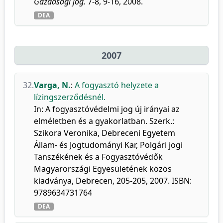
Gazdasági jog.
7-8, 9-16, 2008.
DEA
2007
32.
Varga, N.
:
A fogyasztó helyzete a
lízingszerződésnél.
In: A fogyasztóvédelmi jog új irányai az
elméletben és a gyakorlatban. Szerk.:
Szikora Veronika, Debreceni Egyetem
Állam- és Jogtudományi Kar, Polgári jogi
Tanszékének és a Fogyasztóvédők
Magyarországi Egyesületének közös
kiadványa, Debrecen, 205-205, 2007. ISBN:
9789634731764
DEA