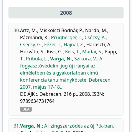
2008
30.
Artz, M.
,
Miskolczi Bodnár, P.
,
Nardo, M.
,
Pázmándi, K.
,
Prugberger, T.
,
Csécsy, A.
,
Csécsy, G.
,
Fézer, T.
,
Hajnal, Z.
,
Haraszti, A.
,
Horváth, S.
,
Kiss, G.
,
Kiss, T.
,
Madai, S.
,
Papp,
T.
,
Pribula, L.
,
Varga, N.
,
Szikora, V.
:
A
fogyasztóvédelmi jog új irányai az
elméletben és a gyakorlatban című
konferencia tanulmánykötete: Debrecen,
2007. május 17-18..
DE ÁJK :, Debrecen, 216 p., 2008. ISBN:
9789634731764
DEA
31.
Varga, N.
:
A lízingszerződés az új Ptk-ban.