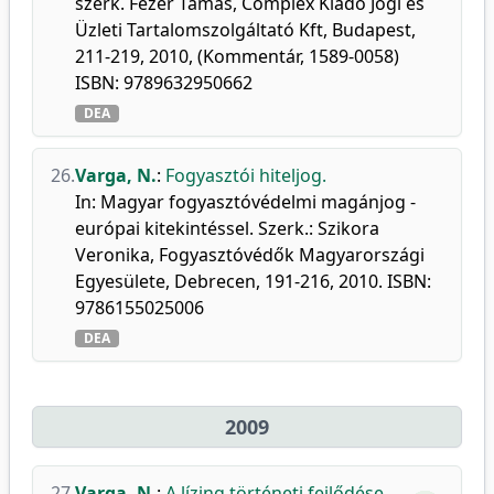
szerk. Fézer Tamás, Complex Kiadó Jogi és
Üzleti Tartalomszolgáltató Kft, Budapest,
211-219, 2010, (Kommentár, 1589-0058)
ISBN: 9789632950662
DEA
26.
Varga, N.
:
Fogyasztói hiteljog.
In: Magyar fogyasztóvédelmi magánjog -
európai kitekintéssel. Szerk.: Szikora
Veronika, Fogyasztóvédők Magyarországi
Egyesülete, Debrecen, 191-216, 2010. ISBN:
9786155025006
DEA
2009
27.
Varga, N.
:
A lízing történeti fejlődése.