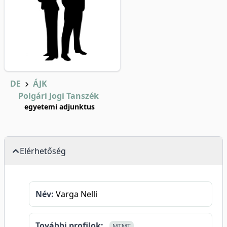
DE
ÁJK
Polgári Jogi Tanszék
egyetemi adjunktus
Elérhetőség
Név:
Varga Nelli
További profilok:
MTMT