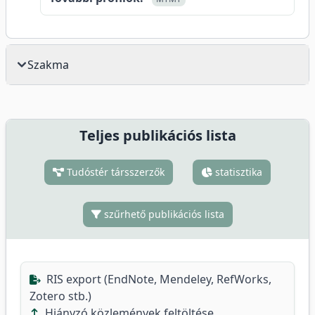
Szakma
Teljes publikációs lista
Tudóstér társszerzők
statisztika
szűrhető publikációs lista
RIS export (EndNote, Mendeley, RefWorks,
Zotero stb.)
Hiányzó közlemények feltöltése