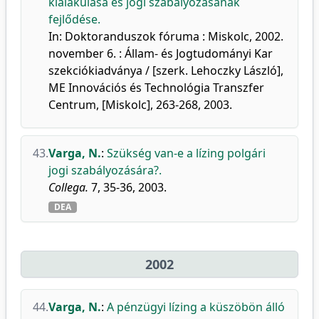
kialakulása és jogi szabályozásának
fejlődése.
In: Doktoranduszok fóruma : Miskolc, 2002.
november 6. : Állam- és Jogtudományi Kar
szekciókiadványa / [szerk. Lehoczky László],
ME Innovációs és Technológia Transzfer
Centrum, [Miskolc], 263-268, 2003.
43.
Varga, N.
:
Szükség van-e a lízing polgári
jogi szabályozására?.
Collega.
7, 35-36, 2003.
DEA
2002
44.
Varga, N.
:
A pénzügyi lízing a küszöbön álló