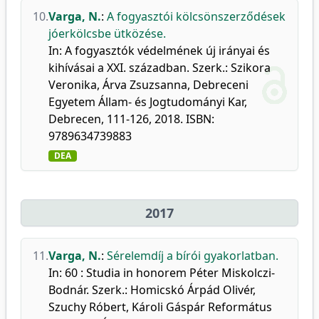
10.
Varga, N.
:
A fogyasztói kölcsönszerződések
jóerkölcsbe ütközése.
In: A fogyasztók védelmének új irányai és
kihívásai a XXI. században. Szerk.: Szikora
Veronika, Árva Zsuzsanna, Debreceni
Egyetem Állam- és Jogtudományi Kar,
Debrecen, 111-126, 2018. ISBN:
9789634739883
DEA
2017
11.
Varga, N.
:
Sérelemdíj a bírói gyakorlatban.
In: 60 : Studia in honorem Péter Miskolczi-
Bodnár. Szerk.: Homicskó Árpád Olivér,
Szuchy Róbert, Károli Gáspár Református